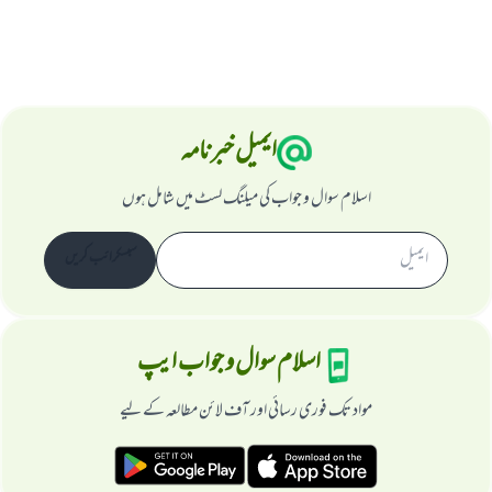
ایمیل خبرنامہ
اسلام سوال و جواب کی میلنگ لسٹ میں شامل ہوں
سبسکرائب کریں
اسلام سوال و جواب ایپ
مواد تک فوری رسائی اور آف لائن مطالعہ کے لیے