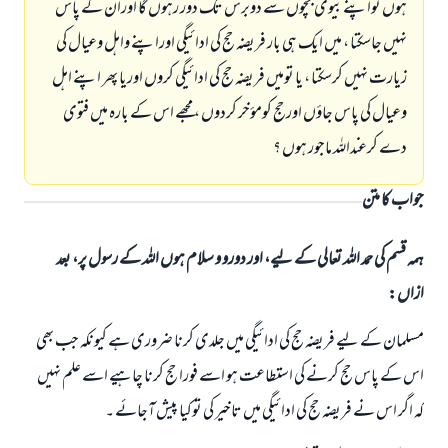
ہوں تواپنے بیوی بچوں سے دوبرس تک دور رہوں گا اوران کے پاس
نہیں جاسکتا ، میں ایک ہی بار فریضہ حج کی ادائيگي اوراپنے واہل وعیال کی
زیارت نہیں کرسکتا ، یا تومیں فریضہ حج کی ادائيگي کروں اوریا پھر اپنے اہل
وعیال کی پاس جاؤں اورحج کومؤخر کردوں ، مجھے اس کے بارہ میں فتوی
دے کرعنداللہ ماجور ہوں ؟
جواب کا متن
ہمہ قسم کی حمد اللہ تعالی کے لیے، اور دورو و سلام ہوں اللہ کے رسول پر، بعد
ازاں:
مسلمان کے لیے فریضہ حج کی ادائيگي میں جلدی کرنا ضروری ہے کیونکہ جب بھی
اس کے پاس حج کرنے کی استطاعت ہو اسے فورا حج کرنا چاہیے اسے علم نہيں
کہ اگر اس نے فریضہ حج کی ادائيگي میں تاخیر کی توکیا پیش آجائے ۔