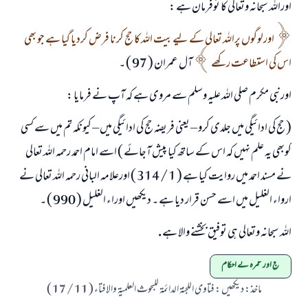
جواب نمبر 110845 نے نکاح ٹوٹنے سے بچایا۔
اوراللہ سبحانہ وتعالی کا توفرمان ہے :
امت مسلمہ کے واسطے جوابات پیش کرنے کے لیے ہماری مدد کریں
اورلوگوں پراللہ تعالی کے لیے بیت اللہ کا حج کرنا فرض کردیا گيا ہے جو بھی
اس کی استطاعت رکھے
آل عمران ( 97 ) ۔
رسول اللہ صلی اللہ علیہ و سلم کا فرمان ہے:
نیکی کی رہنمائی کرنے والے کو بھی نیکی کرنے والے کے برابر اجر ملتا ہے۔
اورنبی مکرم صلی اللہ علیہ وسلم سے مروی ہے کہ آپ نے فرمایا :
(مسلم : 1893)
( حج کی ادائيگي میں جلدی کرو – یعنی فریضہ حج کی ادائيگي میں – کیونکہ تم میں سے کسی
کوبھی یہ علم نہيں کہ اس کے ساتھ کیا پیش آجائے ) اسے امام احمد رحمہ اللہ تعالی
ابھی تعاون کریں
نے مسند احمد میں روایت کیا ہے ( 1 / 314 ) اورعلامہ البانی رحمہ اللہ تعالی نے
ارواء الغلیل میں اسے حسن قرار دیا ہے ۔ دیکھیں اوراء الغلیل ( 990 ) ۔
اللہ سبحانہ وتعالی ہی توفیق بخشنے والا ہے .
حج اور عمرہ کے احکام
ماخذ
:
دیکھیں : فتاوی اللجنۃ الدائمۃ للبحوث العلمیۃ والافتاء ( 11 / 17 )