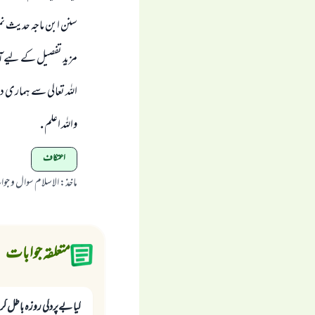
سنن ابن ماجہ حديث نمبر ( 1690 ) علامہ البانى رحمہ اللہ تعالى نے صحيح ابن ماجہ ميں اسے 
مزيد تفصيل كے ليے آ
اللہ تعالى سے ہمارى د
واللہ اعلم .
اعتکاف
ماخذ
:
الاسلام سوال و جو
متعلقہ جوابات
کیا بےپردگی روزہ باطل کر