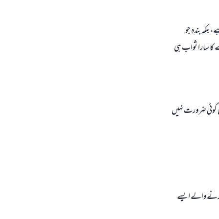
، بلكہ بندہ جو
 كا سارا ثواب ہى
كى كوئى ضرورت نہيں
كرنے والے ايسے