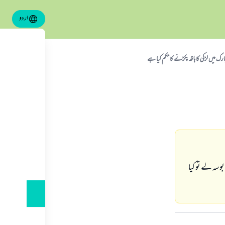
اردو
رك ميں لڑكى كا ہاتھ پكڑنے كا حكم كيا ہے
وسہ لے تو كيا