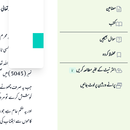
مضامین
ہمہ قسم کی حمد اللہ تع
اول:
کتب
مرد كے ليے غير محرم او
سوال بھیجیں
" تمہارے ليے كسى نا
محفوظ کردہ
اسے طبرانى رحمہ اللہ ت
انٹرنیٹ کے بغیر مطالعہ کریں
نِیا
نمبر ( 5045 ) ميں صحيح قرار ديا ہے.
پرانے ورژن پر لوٹ جائیں
جب يہ صرف چھونے كے مت
كوشش كرے تو مرد كو ا
اور يہ حكم عام ہے جو
كاموں سے اجتناب كى ز