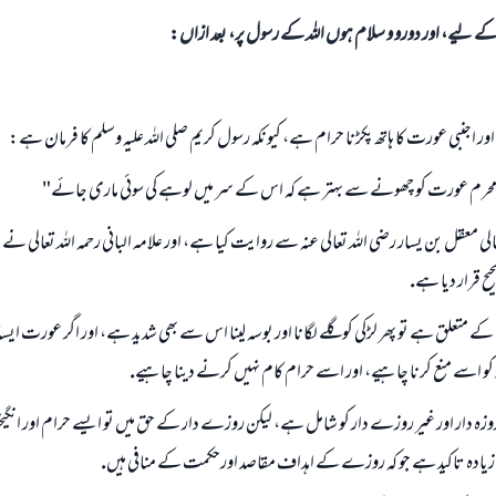
الی کے لیے، اور دورو و سلام ہوں اللہ کے رسول پر، بعد ازاں:
ر اجنبى عورت كا ہاتھ پكڑنا حرام ہے، كيونكہ رسول كريم صلى اللہ عليہ وسلم كا فرمان ہے:
محرم عورت كو چھونے سے بہتر ہے كہ اس كے سر ميں لوہے كى سوئى مارى جائے"
عالى معقل بن يسار رضى اللہ تعالى عنہ سے روايت كيا ہے، اور علامہ البانى رحمہ اللہ تعالى نے
علق ہے تو پھر لڑكى كو گلے لگانا اور بوسہ لينا اس سے بھى شديد ہے، اور اگر عورت ايسا
سے منع كرنا چاہيے، اور اسے حرام كام نہيں كرنے دينا چاہيے.
 روزہ دار اور غير روزے دار كو شامل ہے، ليكن روزے دار كے حق ميں تو ايسے حرام اور ان
يادہ تاكيد ہے جو كہ روزے كے اہداف مقاصد اورحكمت كے منافى ہيں.