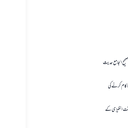
 صحيح الجامع حديث
 كام كرنے كى
گيخت انگيزى كے