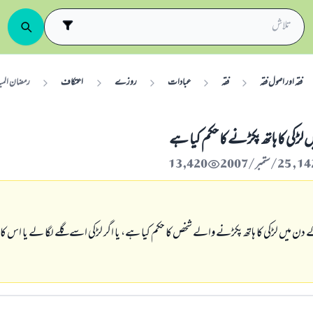
فقہ اور اصول فقہ
فقہ
عبادات
روزے
اعتکاف
رمضان المبا
لڑكى كا ہاتھ پكڑنے كا حكم كيا ہے
13,420
ن ميں لڑكى كا ہاتھ پكڑنے والے شخص كا حكم كيا ہے، يا اگر لڑكى اسے گلے لگا لے يا اس كا ب