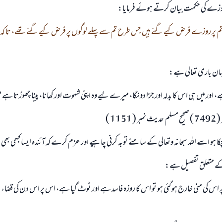
ے روزے كى حكمت بيان كرتے ہوئے فرمايا:
تم پر روزے فرض كيے گئے ہيں جس طرح تم سے پہلے لوگوں پر فرض كيے گئے تھے، تا كہ تم
مان بارى تعالى ہے:
ور ميں ہى اس كا بدلہ اور جزا دونگا، ميرے ليے وہ اپنى شہوت اور كھانا، پينا چھوڑتا ہے "
115 )
ر چكا ہو اسے اللہ سبحانہ وتعالى كے سامنے توبہ كرنى چاہيے اور عزم كرے كہ آئندہ ايسا كبھى بھ
 متعلق تفصيل ہے:
 پر اس كى منى خارج ہو گئى ہو تو اس كا روزہ فاسد ہے اور ٹوٹ گيا ہے، اس پر اس دن كى قضاء م