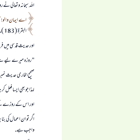
اللہ سبحانہ وتعالى ن
اے ايمان والو! 
البقرۃ ( 183 ).
اور حديث قدسى ميں فر
" روزہ ميرے ليے ہے، ا
صحيح بخارى حديث نمبر ( 7492 ) صحيح مسلم حديث نمبر ( 1
لہذا جو بھى ايسا فعل ك
اور اس كے روزے كے
اگر تو ان اعمال كى بنا
واجب ہے.