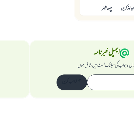
ن لوڈ کریں
شیئر
ایمیل خبرنامہ
ال و جواب کی میلنگ لسٹ میں شامل ہوں
سبسکرائب کریں