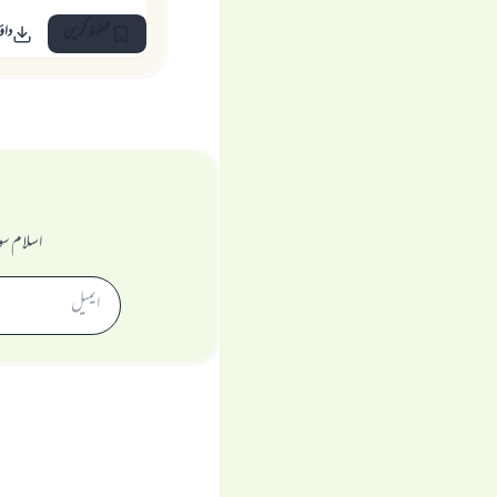
محفوظ کریں
داؤ
اسلام سو