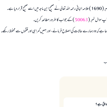
صحيح قرار ديا ہے.
پ سوال نمبر (
50063
) كے جواب كا ضرور مطالعہ كريں.
عا ہے كہ وہ ہمارے حالات كى اصلاح فرمائے، اور ہميں گمراہى اور فتنوں سے محفوظ ركھے.
اب
دیتی ہے ؟