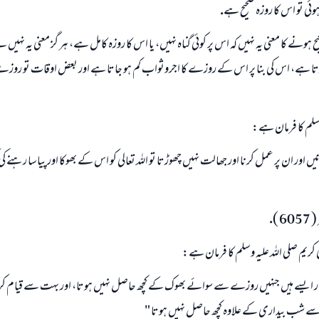
ہوئى تو اس كا روزہ صحيح ہے.
ح ہونے كا معنى يہ نہيں كہ اس پر كوئى گناہ نہيں، يا اس كا روزہ كامل ہے، ہر گز معنى يہ نہيں ہے
رتا ہے، اس كى بنا پر اس كے روزے كا اجروثواب كم ہو جاتا ہے اور بعض اوقات تو روزے
 وسلم كا فرمان ہے:
 اور ان پر عمل كرنا اور جھالت نہيں چھوڑتا تو اللہ تعالى كو اس كے بھوكا اور پياسا رہنے 
).
كريم صلى اللہ عليہ وسلم كا فرمان ہے:
ايسے ہيں جنہيں روزے سے سوائے بھوك كے كچھ حاصل نہيں ہوتا، اور بہت سے قيام 
سے شب بيدارى كے علاوہ كچھ حاصل نہيں ہوتا "