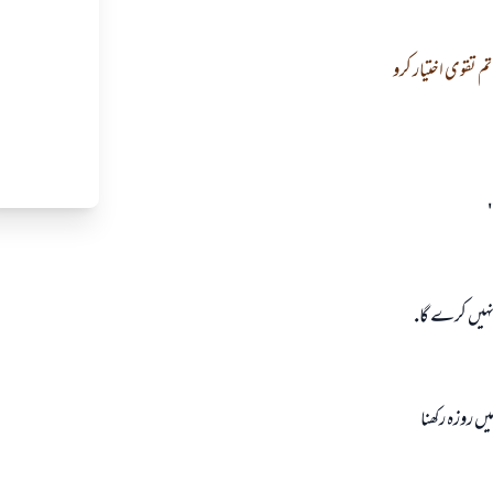
 تقوى اختيار كرو
ى نہيں كرے گا.
يں روزہ ركھنا