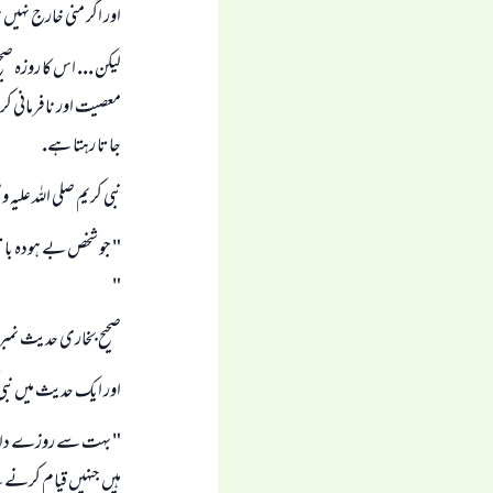
اور اگر منى خارج نہيں 
ليكن ... اس كا روزہ صحي
معصيت اور نافرمانى ك
جاتا رہتا ہے.
نبى كريم صلى اللہ عليہ
" جو شخص بے ہودہ باتيں
"
صحيح بخارى حديث نمبر ( 6057 
اور ايك حديث ميں نبى 
" بہت سے روزے دار 
ہيں جنہيں قيام كرنے 