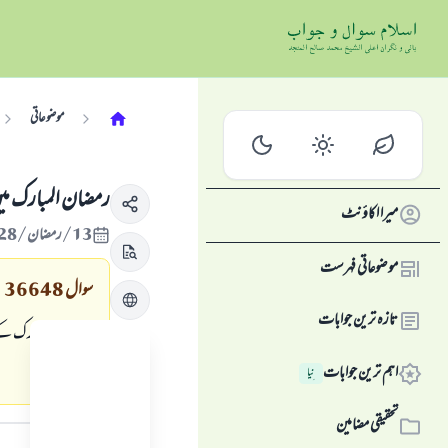
موضوعاتی
رمضان المبارك ميں 
میرا اکاؤنٹ
13/رمضان/1428 , 25/ستمبر/2007
موضوعاتی فہرست
سوال
36648
تازہ ترین جوابات
رمضان المبارك كے د
حكم ہے ؟
اہم ترین جوابات
نِیا
جواب کا متن
تحقیقی مضامین