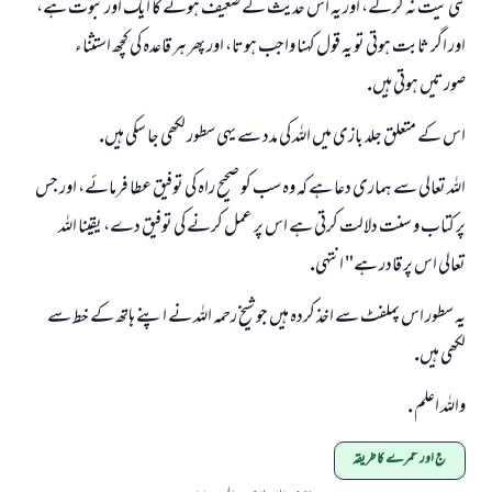
نئى نيت نہ كرلے، اور يہ اس حديث كے ضعيف ہونے كا ايك اور ثبوت ہے،
اور اگر ثابت ہوتى تو يہ قول كہنا واجب ہوتا، اور پھر ہر قاعدہ كى كچھ استثناء
صورتيں ہوتى ہيں.
اس كے متعلق جلد بازى ميں اللہ كى مدد سے يہى سطور لكھى جا سكى ہيں.
اللہ تعالى سے ہمارى دعا ہے كہ وہ سب كو صحيح راہ كى توفيق عطا فرمائے، اور جس
پر كتاب و سنت دلالت كرتى ہے اس پر عمل كرنے كى توفيق دے، يقينا اللہ
تعالى اس پر قادر ہے" انتہى.
يہ سطور اس پملفٹ سے اخذ كردہ ہيں جو شيخ رحمہ اللہ نے اپنے ہاتھ كے خط سے
لكھى ہيں.
واللہ اعلم .
حج اور عمرے کا طریقہ