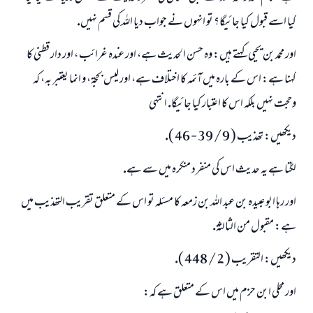
كيا اسے قبول كيا جائيگا؟ تو انہوں نے جواب ديا اللہ كى قسم نہيں.
اور محمد بن يحيي كہتے ہيں: وہ حسن الحديث ہے، اور عندہ غرائب ، اور دار قطنى كا
كہنا ہے: اس كے بارہ ميں آئمہ كا اختلاف ہے، اور ليس بحجۃ، و انما يعتبر بہ، كہ
وحجت نہيں بلكہ اس كا اعتبار كيا جائيگا. انتہى
ديكھيں: تھذيب ( 9 / 39 - 46 ).
لگتا ہے يہ حديث اس كى منفرد منكرہ ميں سے ہے.
اور رہا ابو عبيدہ بن عبد اللہ بن زمعہ كا مسئلہ تو اس كے متعلق تقريب التھذيب ميں
ہے: مقبول من الثالثۃ.
ديكھيں: التقريب ( 2 / 448 ).
اور محلى ابن حزم ميں اس كے متعلق ہے كہ: