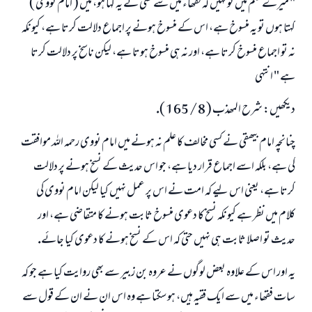
" ميرے علم ميں تو نہيں كہ فقھاء ميں سے كسى نے يہ كہا ہو، ميں ( امام نووى )
كہتا ہوں تو يہ منسوخ ہے، اس كے منسوخ ہونے پر اجماع دلالت كرتا ہے، كيونكہ
نہ تو اجماع منسوخ كرتا ہے، اور نہ ہى منسوخ ہوتا ہے، ليكن ناسخ پر دلالت كرتا
ہے " انتہى
ديكھيں: شرح المھذب ( 8 / 165 ).
چنانچہ امام بيھقى نے كسى مخالف كا علم نہ ہونے ميں امام نووى رحمہ اللہ موافقت
كى ہے، بلكہ اسے اجماع قرار ديا ہے، جو اس حديث كے نسخ ہونے پر دلالت
كرتا ہے، يعنى اس ليے كہ امت نے اس پر عمل نہيں كيا ليكن امام نووى كى
كلام ميں نظر ہے كيونكہ نسخ كا دعوى منسوخ ثابت ہونے كا متقاضى ہے، اور
حديث تو اصلا ثابت ہى نہيں حتى كہ اس كے نسخ ہونے كا دعوى كيا جائے.
يہ اور اس كے علاوہ بعض لوگوں نے عروہ بن زبير سے بھى روايت كيا ہے جو كہ
سات فقھاء ميں سے ايك فقيہ ہيں، ہو سكتا ہے وہ اس ان نے ان كے قول سے