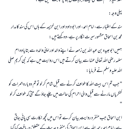
اللہ عليہ وسلم سے كئى ايك وجوہات كى بنا پر ثابت نہيں ہے:
پہلى وجہ:
سند كے اعتبار سے، امام احمد، اور ابو داود اور ابن خزيمہ كے ہاں اس كى سند كا مدار
محمد بن اسحاق مشہور سيرت نگار پر ہے، وہ كہتے ہيں:
ہميں ابو عبيدہ بن عبد اللہ بن زمعہ نے اپنے والد اور اپنى والدہ سے بتايا وہ ام
سلمہ رضى اللہ تعالى عنہا سے بيان كرتے ہيں اس روايت ميں ہے كہ نبى كريم صلى
اللہ عليہ وسلم نے فرمايا:
" جب تم اس بيت اللہ كا طواف كرنے سے قبل شام كر لو تو تم دوبارہ جمرات كو
كنكرياں مارنے سے قبل والى احرام كى حالت ميں چلے جاؤ گے حتى كہ طواف كر لو
"
ابن اسحاق جب منفرد روايت بيان كرے تو اس ميں كچھ نكارت سى پائى جاتى
ہے، امام احمد رحمہ اللہ سے ابن اسحاق كى منفرد حديث كے متعلق دريافت كيا گيا