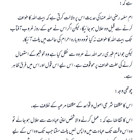
ہے كہ:
ام سلمہ رضى اللہ عنہا كى حديث اس پر دلالت كرتى ہے كہ بيت اللہ كا طواف
كرنے سے قبل وہ حلال ہو جائيگا، ليكن اگر اس نے عيد كے روز غروب آفتاب
تك بيت اللہ كا طواف نہ كيا تو وہ دوبارہ احرام كى حالت ميں پلٹ آئيگا.
ليكن جو امام طبرى رحمہ اللہ نے عروہ سے نقل كيا ہے وہ خوشبو كے استعمال
كرنے كى حلت طواف پر موقوف ہے، اس ليے اس قول اور اس ميں فرق ظاہر
ہے.
چوتھى وجہ:
اس كا مقتضا شرعى اصول و قواعد كے مقتضا مرعيہ كے خلاف ہے.
اس كا تقاضا ہے كہ: عمل كرنے والا شخص اپنى عبادت سے حلال ہو جائے تو
وہ اس وقت تك عبادت ميں واپس نہيں پلٹ سكتا جب تك وہ اس كے ليے