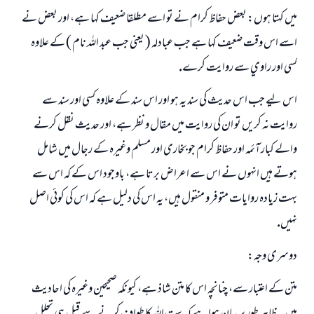
ميں كہتا ہوں: بعض حفاظ كرام نے تو اسے مطلقا ضعيف كہا ہے، اور بعض نے
اسے اس وقت ضعيف كہا ہے جب عبادلہ ( يعنى جب عبد اللہ نام ) كے علاوہ
كسى اور راوي سے روايت كرے.
اس ليے جب اس حديث كى سند يہ ہو اور اس سند كے علاوہ كسى اور سند سے
روايت نہ كريں تو ان كى روايت ميں مقال و نظر ہے، اور حديث نقل كرنے
والے كبار آئمہ اور حفاظ كرام جو بخارى اور مسلم وغيرہ كے رجال ميں شامل
ہوتے ہيں انہوں نے اس سے اعراض برتا ہے، باوجود اس كے كہ اس سے
بہت زيادہ روايات متوفر و منقول ہيں، يہ اس كى دليل ہے كہ اس كى كوئى اصل
نہيں.
دوسرى وجہ:
متن كے اعتبار سے، چنانچہ اس كا متن شاذ ہے، كيونكہ صحيحين وغيرہ كى احاديث