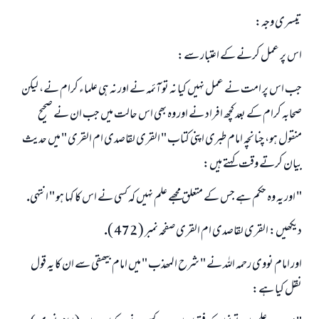
تيسرى وجہ:
ابھی تعاون کریں
اس پر عمل كرنے كے اعتبار سے:
جب اس پر امت نے عمل نہيں كيا نہ تو آئمہ نے اور نہ ہى علماء كرام نے، ليكن
صحابہ كرام كے بعد كچھ افراد نے اور وہ بھى اس حالت ميں جب ان نے صحيح
منقول ہو، چنانچہ امام طبرى اپنى كتاب " القرى لقاصدى ام القرى " ميں حديث
بيان كرتے وقت كہتے ہيں:
" اور يہ وہ حكم ہے جس كے متعلق مجھے علم نہيں كہ كسى نے اس كا كہا ہو " انتہى.
ديكھيں: القرى لقاصدى ام القرى صفحہ نمبر ( 472 ).
اور امام نووى رحمہ اللہ نے " شرح المھذب " ميں امام بيھقى سے ان كا يہ قول
نقل كيا ہے: