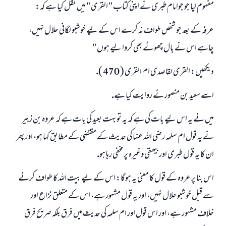
مفہوم ليا جو جوامام طبرى نے اپنى كتاب " القرى " ميں نقل كيا ہے كہ:
عرفہ كے بعد جو شخص طواف نہ كرے اس كے ليے خوشبو لگانى حلال نہيں،
چاہے اس نے بال چھوٹے بھى كروا ليے ہوں "
ديكھيں: القرى لقاصدى ام القرى ( 470 ).
اسے سعيد بن منصور نے روايت كيا ہے.
ميں نے يہ اس ليے بات كى ہے كہ يہ تو بہت بعيد كى بات ہے كہ عروہ بن زبير
نے يہ قول ام سلمہ رضى اللہ عنہا كى حديث كے مقتضى كے مطابق كہا ہو، اور پھر
ان كا يہ قول طبرى اور بيھقى وغيرہ پر مخفى رہا ہو.
اس بنا پر عروہ كے قول كا معنى يہ ہوگا: اس كے ليے بيت اللہ كا طواف كرنے
سے قبل خوشبو حلال نہيں، اور يہ قول مشہور ہے، اس كے متعلق نزاع اور
خلاف مشہور ہے، اور اس قول اور ام سلمہ كى حديث ميں فرق بلكہ صريح فرق