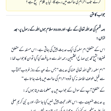
كرنے تك احرام كى حالت ميں رہےگا، كيا يہ كلام صحيح ہے ؟
جواب کا متن
ہمہ قسم کی حمد اللہ تعالی کے لیے، اور دورو و سلام ہوں اللہ کے رسول پر، بعد
ازاں:
اس كے متعلق ام سلمہ كى ايك حديث پيش كى جاتى ہے، اس مسئلہ كے متعلق
فضيلۃ الشيخ محمد بن صالح العثيمين رحمہ اللہ سے دريافت كيا گيا تو ان كا جواب تھا:
" ام سلمہ رضى اللہ تعالى عنہا كى حديث " جس نے عيد كے روز غروب آفتاب
سے قبل طواف افاضہ نہ كيا تو وہ احرام كى حالت ميں پلٹ جاتا ہے "
كے متعلق آپ كے سوال كے جواب ميں يہ معلومات ديتا ہوں كہ:
يہ حديث ضعيف ہے، اس بطور حجت پيش نہيں كيا جا سكتا، اور يہ نبى كريم صلى