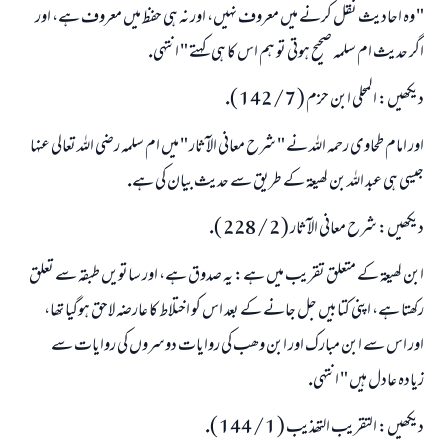
" وہ احاديث نقل كرنے ميں معروف نہيں، اور نہ ہى حفظ ميں معروف ہے، اور
اگر حديث ام سلمہ صحيح ہوتى تو ہم اس كا ہى كہتے " انتہى.
ديكھيں: المحلى ابن حزم ( 7 / 142 ).
اور امام طحاوى رحمہ اللہ نے " شرح معانى الآثار " ميں ام سلمہ رضى اللہ تعالى عنہا
جيسى ہى عبد اللہ بن لھيعۃ كے طريق سے حديث بيان كى ہے.
ديكھيں: شرح معانى الآثار ( 2 / 228 ).
ابن لھيعۃ كے متعلق تقريب ميں ہے: يہ صدوق ہے، اور ساتويں طبقہ سے تعلق
ركھتا ہے، اپنى كتابيں جل جانے كے بعد اس كو اختلاط كا عارضہ لاحق ہوگيا تھا،
اور اس سے ابن مبارك اور ابن وھب كى روايات دوسروں كى روايات سے
زيادہ عادل ہيں " انتہى.
ديكھيں: التقريب التھذيب ( 1 / 144 ).