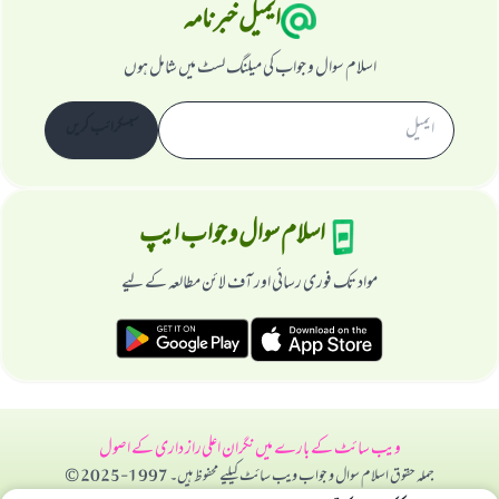
ایمیل خبرنامہ
اسلام سوال و جواب کی میلنگ لسٹ میں شامل ہوں
سبسکرائب کریں
اسلام سوال و جواب ایپ
مواد تک فوری رسائی اور آف لائن مطالعہ کے لیے
ویب سائٹ کے بارے میں
نگران اعلی
راز داری کے اصول
جملہ حقوق اسلام سوال و جواب ویب سائٹ کیلیے محفوظ ہیں۔ 1997-2025 ©