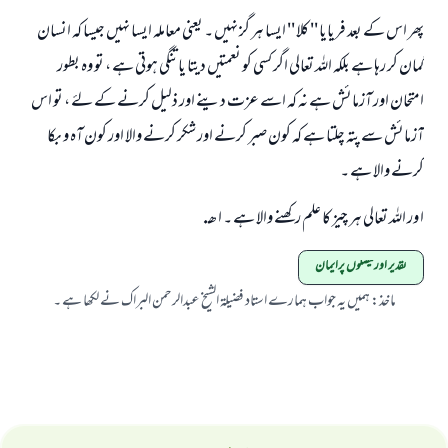
پھر اس کے بعد فریایا '' کلا '' ایسا ہر گز نہیں ۔ یعنی معاملہ ایسا نہیں جیسا کہ انسان
گمان کر رہا ہے بلکہ اللہ تعالی اگر کسی کو نعمتیں دیتا یا تنگی ہوتی ہے ، تو وہ بطور
امتحان اور آزمائش ہے نہ کہ اسے عزت دینے اور ذلیل کرنے کے لۓ ، تو اس
آزمائش سے پتہ چلتا ہے کہ کون صبر کرنے اور شکر کرنے والا اور کون آہ و بکا
کرنے والا ہے ۔
ا ور اللہ تعالی ہر چیز کا علم رکھنے والا ہے ۔ ا ھـ .
تقدیر اورفیصلوں پرایمان
ماخذ
:
ہمیں یہ جواب ہمارے استاد فضیلۃ الشیخ عبدالرحمن البراک نے لکھا ہے ۔