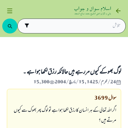
لوگ بھوکے کیوں مررہے ہیں حالانکہ رزق لکھا ہوا ہے ۔
لوگ بھوکے کیوں مررہے ہیں حالانکہ رزق لکھا ہوا ہے ۔
24/محرم/1425 , 15/مارچ/2004
15,300
سوال
3699
اگر اللہ تعالی کے ہر انسان کا رزق لکھا ہوا ہے تو لوگ پھر بھوک سے کیوں
مرتے ہیں ؟