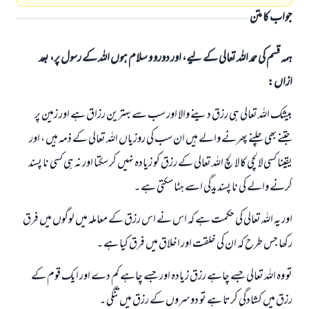
جواب کا متن
ہمہ قسم کی حمد اللہ تعالی کے لیے، اور دورو و سلام ہوں اللہ کے رسول پر، بعد
ازاں:
بیشک اللہ تعالی ہی رزق دینے والا اور سب سے بہترین رزاق ہے اور زمین پر
جتنے بھی چلنے پھرنے والے ہیں ان سب کی روزیاں اللہ تعالی کے ذمہ ہیں ، اور
یقینا کسی لالچی کا لالچ اللہ تعالی کے رزق کو زیادہ نہیں کر سکتا اور نہ ہی کسی نا پسند
کرنے والے کی نا پسندیدگی اسے ہٹا سکتی ہے ۔
اور یہ اللہ تعالی کی حکمت ہے کہ اس نے اس رزق کے معاملہ میں لوگوں میں فرق
رکھا جس طرح کہ ان کی خلقت اور اخلاق میں فرق کیا ہے ۔
تو وہ اللہ تعالی جسے چاہے رزق زیادہ اور جسے چاہے کم دے اور ایک قوم کے
رزق میں کشادگی کرتا ہے تو دوسروں کے رزق میں تنگی ۔