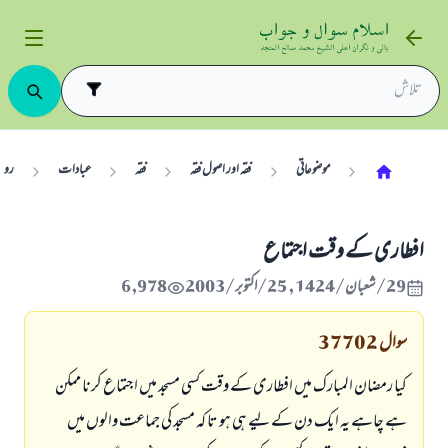
موضوعاتی
فقہ اور اصول فقہ
فقہ
عبادات
رو
افطاری کے وقت اجتماع
29/شعبان/1424 , 25/اکتوبر/2003
6,978
سوال
37702
کیا رمضان المبارک میں افطاری کے وقت کسی مسجد میں اجتماع کرنا ممکن
ہے چاہے یہ ایک دن کےلیے ہی ہو تا کہ مسجد کی جماعت والوں میں