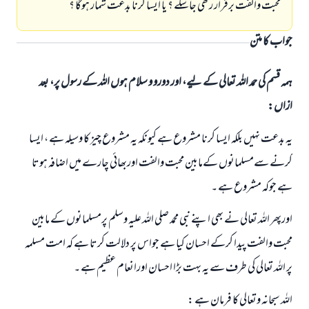
محبت والفت برقرار رکھی جاسکے ؟ یا ایسا کرنا بدعت شمار ہوگا ؟
جواب کا متن
ہمہ قسم کی حمد اللہ تعالی کے لیے، اور دورو و سلام ہوں اللہ کے رسول پر، بعد
ازاں:
یہ بدعت نہیں بلکہ ایسا کرنا مشروع ہے کیونکہ یہ مشروع چيز کا وسیلہ ہے ، ایسا
کرنے سےمسلمانوں کےمابین محبت والفت اوربھائي چارے میں اضافہ ہوتا
ہے جوکہ مشروع ہے ۔
اورپھر اللہ تعالی نے بھی اپنے نبی محمد صلی اللہ علیہ وسلم پرمسلمانوں کے مابین
محبت والفت پیدا کرکے احسان کیا ہے جواس پر دلالت کرتا ہے کہ امت مسلمہ
پر اللہ تعالی کی طرف سے یہ بہت بڑا احسان اورانعام عظیم ہے ۔
اللہ سبحانہ وتعالی کا فرمان ہے :