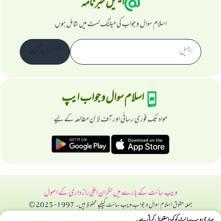
ایمیل خبرنامہ
اسلام سوال و جواب کی میلنگ لسٹ میں شامل ہوں
سبسکرائب کریں
اسلام سوال و جواب ایپ
مواد تک فوری رسائی اور آف لائن مطالعہ کے لیے
ویب سائٹ کے بارے میں
نگران اعلی
راز داری کے اصول
جملہ حقوق اسلام سوال و جواب ویب سائٹ کیلیے محفوظ ہیں۔ 1997-2025 ©
ہماری ویب سائٹ کوکیز استعمال کرتی ہے۔