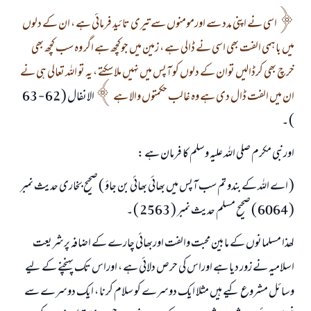
اسی نے اپنی مدد سے اورمومنوں سے تیری تائيد فرمائي ہے ، ان کے دلوں
میں باہمی الفت بھی اسی نے ڈالی ہے ، زمین میں جوکچھ ہے اگر وہ سب کچھ بھی
خرچ بھی کرڈالیں توان کے دلوں کو آپس میں نہیں ملا سکتے ، یہ تو اللہ تعالی ہی نے
ان میں الفت ڈال دی ہے وہ غالب حکمتوں والا ہے
الانفال ( 62 - 63
جواب نمبر 110845 نے نکاح ٹوٹنے سے بچایا۔
) ۔
امت مسلمہ کے واسطے جوابات پیش کرنے کے لیے ہماری مدد کریں
اورنبی مکرم صلی اللہ علیہ وسلم کا فرمان ہے :
رسول اللہ صلی اللہ علیہ و سلم کا فرمان ہے:
( اے اللہ کے بندو تم سب آپس میں بھائي بھائي بن جاؤ ) صحیح بخاری حدیث نمبر
نیکی کی رہنمائی کرنے والے کو بھی نیکی کرنے والے کے برابر اجر ملتا ہے۔
( 6064 ) صحیح مسلم حدیث نمبر ( 2563 ) ۔
(مسلم : 1893)
لھذا مسلمانوں کے مابین محبت والفت اوربھائي چارے کے اضافہ پرشریعت
اسلامیہ نے زور دیا ہے اوراس کی حرص دلائي ہے ، اوراس تک پہنچنے کے لیے
ابھی تعاون کریں
وسائل مشروع کیے ہیں مثلا ایک دوسرے کو سلام کرنا ، ایک دوسرے سے