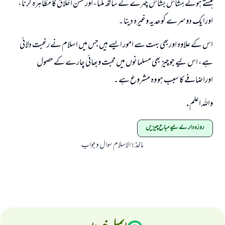
ہنستے ہوئے ہشاش بشاش چہرے کے ساتھ ملنا ، اورحسن اخلاق کا مظاہرہ کرنا ،
اورایک دوسرے کوھدیہ وغیرہ دینا ۔
اس کے علاوہ اوربھی بہت سے امور ایسے ہیں جس میں اسلام نے رغبت دلائي
ہے ، اس لیے جوچيز بھی مسلمانوں میں محبت وبھائي چارے کے حصول
اوراضافے کا سبب ہو وہ مشروع ہے ۔
واللہ اعلم .
روزہ دار کے لیے مباح چیزیں
ماخذ
:
الاسلام سوال و جواب