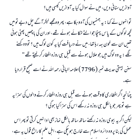
آوازيں سنائى ديں، ميں نے سوال كيا يہ آوازيں كيسى ہيں؟
تو انہوں نے كہا: يہ جہنميوں كى آہ وبكا ہے، پھر وہ مجھے ليكر آگے چل ديے تو ميں
كچھ لوگوں كے پاس پہنچا جو الٹے لٹكائے ہوئے تھے، اور ان كى باچھيں پھٹى ہوئى
تھيں ان سے خون بہہ رہا تھا، ميں نے دريافت كيا يہ كون لوگ ہيں ؟ تو وہ كہنے
لگے: يہ وہ لوگ ہيں جو حلال ہونے سے قبل ہى روزہ افطار كر ليتے تھے "
سنن بيہقى حديث نمبر ( 7796 ) علامہ البانى رحمہ اللہ نے اسے صحيح قرار ديا
ہے.
چنانچہ اگر افطارى كا وقت ہونے سے قبل ہى روزہ افطار كرنے والوں كى سزا يہ
ہے تو پھر جو بالكل ہى روزہ نہ ركھے اس كى سزا كيا ہو گى ؟
ليكن اگر يہ بيوى روزہ نہ ركھنے ساتھ ساتھ بالكل نماز بھى ادا نہيں كرتى تو پھر اس
عمل كى بنا پر وہ دائرہ اسلام سے خارج ہو چكى ہے، اہل علم كا راجح قول يہ ہے،