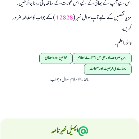
اس ليے آپ كے بھائى كے ليے اس عورت كے ساتھ باقى رہنا جائز نہيں.
مزيد تفصيل كے ليے آپ سوال نمبر (
12828
) كے جواب كا مطالعہ ضرور
كريں.
واللہ اعلم .
امر بالمعروف اور نہی عن المنکر کے احکام
خواتین اور رمضان
روزے کی فرضیت اور فضیلت
ماخذ
:
الاسلام سوال و جواب
ایمیل خبرنامہ