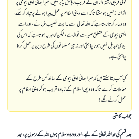
كوئى قريبى رشتہ دار ان كے قريب رہائش پذير نہيں، ميرا بھائى اپنى بيوى پر
اثر انداز نہيں ہو سكتا تا كہ اسے دينى احكام پر عمل پيرا ہونے پر تيار كر سكے،
وہ دعاء كرتا رہتا ہے كہ اللہ تعالى اسے ہدايت نصيب فرمائے، اور اسے
ايسى بيوى كے متعلق صبر سے نوازے، ليكن ظاہر يہ ہوتا ہے كہ اس كى
بيوى تبديل نہيں ہونا چاہتى اور نہ ہى مسلمانوں كى طرح دين پر عمل كرنا
چاہتى ہے.
كيا آپ بتا سكتے ہيں كہ ميرا بھائى اپنى بيوى كے ساتھ كس طرح كے
معاملات كرے تا كہ وہ دين اسلام كے زيادہ قريب ہو كر دينى احكام پر
عمل كرنے لگے ؟
جواب کا متن
ہمہ قسم کی حمد اللہ تعالی کے لیے، اور دورو و سلام ہوں اللہ کے رسول پر، بعد