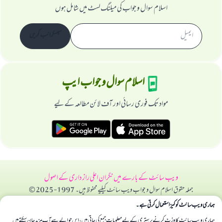
اسلام سوال و جواب کی میلنگ لسٹ میں شامل ہوں
سبسکرائب کریں
اسلام سوال و جواب ایپ
مواد تک فوری رسائی اور آف لائن مطالعہ کے لیے
ویب سائٹ کے بارے میں
نگران اعلی
راز داری کے اصول
جملہ حقوق اسلام سوال و جواب ویب سائٹ کیلیے محفوظ ہیں۔ 1997-2025 ©
ہماری ویب سائٹ کوکیز استعمال کرتی ہے۔
ہماری ویب سائٹ کا وزٹ کرنے پر بہتری کے لیے معلومات جمع کی جاتی ہیں، اس حوالے سے آپ مزید جان سکتے ہیں