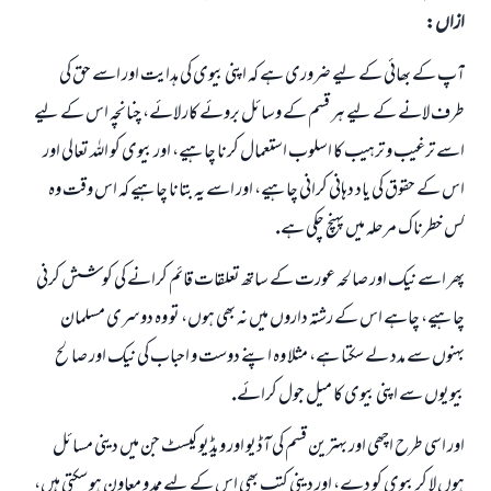
ازاں:
آپ كے بھائى كے ليے ضرورى ہے كہ اپنى بيوى كى ہدايت اور اسے حق كى
طرف لانے كے ليے ہر قسم كے وسائل بروئے كار لائے، چنانچہ اس كے ليے
اسے ترغيب و ترہيب كا اسلوب استعمال كرنا چاہيے، اور بيوى كو اللہ تعالى اور
اس كے حقوق كى ياد دہانى كرانى چاہيے، اور اسے يہ بتانا چاہيے كہ اس وقت وہ
كس خطرناك مرحلہ ميں پہنچ چكى ہے.
پھر اسے نيك اور صالحہ عورت كے ساتھ تعلقات قائم كرانے كى كوشش كرنى
چاہيے، چاہے اس كے رشتہ داروں ميں نہ بھى ہوں، تو وہ دوسرى مسلمان
بہنوں سے مدد لے سكتا ہے، مثلا وہ اپنے دوست و احباب كى نيك اور صالح
بيويوں سے اپنى بيوى كا ميل جول كرائے.
اور اسى طرح اچھى اور بہترين قسم كى آڈيو اور ويڈيو كيسٹ جن ميں دينى مسائل
ہوں لا كر بيوى كو دے، اور دينى كتب بھى اس كے ليے ممد و معاون ہو سكتى ہيں،