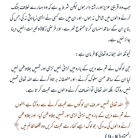
جب وہ قريبى عزيز اور رشتہ دار ہوں ليكن شرط يہ ہے كہ وہ ہمارے خلاف جنگ
كرنے والوں ميں شامل نہ ہوں، اور ان ميں سے كسى نے ايسى زيادتى نہ كى جس كى
بنا پر ان كے ساتھ احسان كرنا ممنوع ٹھرے، اور فرضى زكاۃ و خيرات انہيں دينا
جائز نہيں ہے.
كيونكہ اللہ سبحانہ وتعالى كا فرمان ہے:
جن لوگوں نے تم سے دين كے بارہ ميں لڑائى نہيں لڑى اور تمہيں جلاوطن نہيں
كيا ان كے ساتھ حسن سلوك كرنے، اور منصفانہ برتاؤ كرنے سے اللہ تعالى تمہيں
نہيں روكتا، بلكہ اللہ تعالى تو انصاف كرنے والوں سے محبت كرتا ہے.
اللہ تعالى تمہيں صرف ان لوگوں سے محبت كرنے سے روكتا ہے جنہوں
نے تم سے دين كے بارہ ميں لڑائى لڑى اور تمہيں جلاوطن كيا، اور جلاوطن
كرنے والوں كى مدد كى، جو لوگ ايسے كفار سے محبت كريں وہ قطعا ظالم ہيں
الممتحنۃ ( 8 - 9 ).