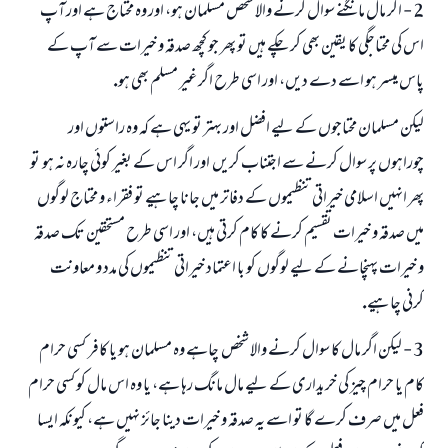
2 - اگر مال مانگنے سوال كرنے والا شخص مسلمان ہو، اور وہ محتاج ہے اور آپ
اس كى محتاجگى كا يقين بھى كر چكے ہيں تو پھر جو كچھ صدقہ و خيرات سے آپ كے
پاس ميسر ہو اسے دے ديں، اور اسى طرح اگر غير مسلم بھى ہو.
ليكن مسلمان محتاجوں كے ليے افضل اور بہتر تو يہى ہے كہ وہ راستوں اور
چوراہوں پر سوال كرنے سے اجتناب كريں ـ اور اگر اس كے بغير كوئى چارہ نہ ہو ـ تو
پھر انہيں اسلامى خيراتى تنظيموں كے دفاتر ميں جانا چاہيے تو فقراء و محتاج لوگوں
ميں صدقہ و خيرات تقسيم كرنے كا كام كرتى ہيں، اور اسى طرح مستحقين تك صدقہ
و خيرات پہنچانے كے ليے لوگوں كو با اعتماد خيراتى تنظيموں كى مدد و معاونت
كرنى چاہيے.
3 - ليكن اگر مال كا سوال كرنے والا شخص ـ چاہے وہ مسلمان ہو يا كافر ـ كسى حرام
كام يا حرام چيز كى خريدارى كے ليے مال مانگ رہا ہے، يا وہ اس مال كو كسى حرام
فعل ميں صرف كرے گا تو اسے يہ صدقہ و خيرات دينا جائز نہيں ہے، كيونكہ ايسا