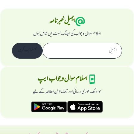
ایمیل خبرنامہ
اسلام سوال و جواب کی میلنگ لسٹ میں شامل ہوں
سبسکرائب کریں
اسلام سوال و جواب ایپ
مواد تک فوری رسائی اور آف لائن مطالعہ کے لیے