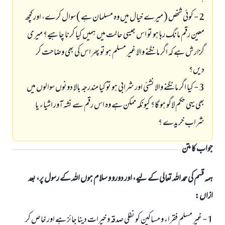
؟
2 - كوئى شخص ( ميرے خيال ميں وہ مسلمان ہے ) سوال كرے، اور كچھ
معين رقم مانگ رہا ہو تو اس جيسى حالت ميں ہميں كيا كرنا چاہيے؟ ميرى
گزارش ہے كہ اگر مانگنے والا غير مسلم ہو تو پھر اس كى بھى وضاحت كر
ديں؟
3 - كيا اگر مانگنے والا نشئى اور شرابى ہو تو كيا مندرجہ بالا دونوں سوالوں ميں
بھى يہى حكم لاگو ہو گا؟ كيونكہ ممكن ہے وہ اس رقم سے نشہ آور اشياء يا
شراب خريدے ؟
جواب کا متن
ہمہ قسم کی حمد اللہ تعالی کے لیے، اور دورو و سلام ہوں اللہ کے رسول پر، بعد
ازاں:
1 - غير مسلم فقراء و مساكين كو نفلى صدقہ و خيرات دينا جائز ہے اور خاص كر