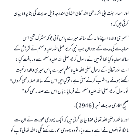
اور اسماء بنت ابى بكر رضى اللہ تعالى عنہا كى مندرجہ ذيل حديث كى بنا پر وہ بيان
كرتى ہيں كہ:
" ميرى والدہ اپنے والد كے ساتھ ميرے پاس آئى جو كہ مشرك تھى ـ اس
معاہدے كى مدت كے دوران جب نبى كريم صلى اللہ عليہ و سلم نے قريش كے
ساتھ معاہدہ كيا تھا ـ تو ميں نے رسول كريم صلى اللہ عليہ وسلم سے دريافت كيا:
اے اللہ تعالى كے رسول صلى اللہ عليہ وسلم ميرے پاس ميرى والدہ رغبت
ركھتے ہوئے ـ مدد طلب كرنے ـ آئى ہے، تو كيا ميں اس كے ساتھ صلہ رحمى كروں؟
تو رسول كريم صلى اللہ عليہ وسلم نے فرمايا: ہاں اس سے صلہ رحمى كرو "
صحيح بخارى حديث نمبر ( 2946 ).
اور عائشہ رضى اللہ تعالى عنہا بيان كرتى ہيں كہ ايك يہودى عورت نے ان سے
مانگا تو انہوں نے اسے دے ديا، تو وہ يہودى عورت كہنے لگى: اللہ تعالى آپ كو