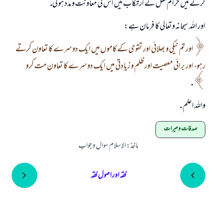
كرنے ميں حرام فعل كے ارتكاب ميں اس كى معاونت و مدد ہو گى.
اور اللہ سبحانہ وتعالى كا فرمان ہے:
اور تم نيكى و بھلائى اور تقوى كے كاموں ميں ايك دوسرے كا تعاون كرتے
رہو، اور برائى معصيت اور ظلم و زيادتى ميں ايك دوسرے كا تعاون مت كرو
.
واللہ اعلم .
صدقات و خیرات
ماخذ
:
الاسلام سوال و جواب
فقہ اور اصول فقہ