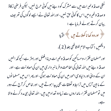
نفلى صدقہ و خيرات ميں سے مشرك كو دينے ميں كوئى حرج نہيں، ليكن فرضى زكاۃ
و صدقہ وغيرہ ميں اس كا كوئى حق نہيں، اور اللہ تعالى نے ايسے لوگوں كى تعريف
بيان كرتے ہوئے فرمايا ہے:
اور وہ كھانا كھلاتے ہيں
الآيۃ
ديكھيں: كتاب الام للشافعى جلد ( 2 ).
اور مسلمان فقراء و مساكين كو صدقہ و خيرات دينا افضل اور بہتر ہے؛ كيونكہ انہيں
صدقہ دينے ميں اللہ تعالى كى اطاعت و فرمانبردارى ميں ان كى معاونت ہے، اور
ان كے دينى اور دنياوى امور ميں ان كى معاونت ہو گى، اور پھر اس ميں مسلمانوں
كے مابين آپس ميں ترابط و تعلقات بھى پيدا ہوتے ہيں، اور خاص كر آج كے دور
ميں تو مسلمان فقراء مالداروں سے زيادہ تعداد ميں ہيں، اللہ تعالى ہى مدد كرنے والا
ہے.