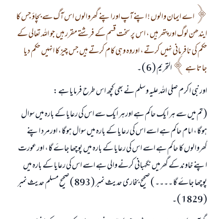
اے ایمان والوں ! اپنے آپ اوراپنے گھروالوں اس آگ سے بچاؤ جس کا
ایندھن لوگ اورپتھر ہیں ، اس پر سخت قسم کے فرشتے مقرر ہيں جو اللہ تعالی کے
حکم کی نافرمانی نہیں کرتے ، اوروہ وہی کام کرتے ہیں جس چيز کا انہیں حکم دیا
جاتا ہے
التحریم ( 6 ) ۔
اورنبی اکرم صلی اللہ علیہ وسلم نے بھی کچھ اس طرح فرمایا ہے :
( تم میں سے ہر ایک حاکم ہے اورہر ایک سے اس کی رعایا کے بارہ میں سوال
ہوگا ، امام حاکم ہے اسے اس کی رعایا کے بارہ میں سوال ہوگا ، اورمرد اپنے
گھروالوں کا حاکم ہے اسے اس کی رعایا کے بارہ میں پوچھا جاۓ گا ، اور عورت
اپنے خاوند کے گھرمیں نگہبانی کرنے والی ہے اسے اس کی رعایا کے بارہ میں
پوچھا جاۓ گا ۔۔۔۔ ) صحیح بخاری حدیث نمبر ( 893 ) صحیح مسلم حديث نمبر
( 1829 ) ۔