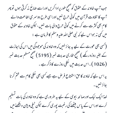
جب آپ خاوند کے حقوق کوصحیح طور پرادا کریں اوراسے ضائع نہ کرتی ہوں تو پھر
آپ کا تلاوت قرآن میں کوئي حرج نہیں اوراسی طرح دوسری اطاعت والے
کام بھی کثرت سے کرنے میں کوئي حرج والی بات نہیں ، لیکن خاوند کے حقوق
میں کمی نہ ہو اس لیے کہ نبی صلی اللہ علیہ وسلم کا فرمان ہے :
( کسی بھی عورت کے لیے یہ جائز نہیں کہ وہ خاوند کی موجودگی میں اس کی اجازت
کے بغیر روزہ رکھے ) صحیح بخاری حدیث نمبر ( 5195 ) صحیح مسلم حدیث نمبر
( 1026 ) ۔اس حدیث میں نفلی روزے کا ذکر ہے ۔
یہ اس لیے کہ خاوند کا حق استمتاع فرض ہے جسے کسی بھی نفلی کام سے ختم کرنا
جائز نہیں ۔
لھذا ایک نیک اورصالحہ بیوی کے لیے یہ ضروری ہے کہ وہ خاوند کی بات تسلیم
کرے اوراس کے پاس بیٹھنے کی رغبت پوری کرے لیکن ٹیلی ویژن دیکھنے میں