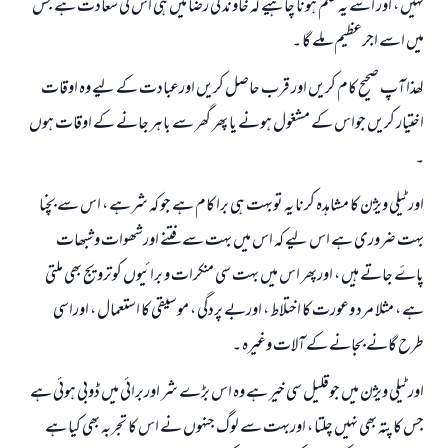
نہیں ، اور اسے یہ علم ہونا چاہیے کہ خاوند کی رضا میں ہی اس کی سعادت ہے جس
میں اسے اجرعظیم ملے گا ۔
لھذا آپ صحیح کام کریں اور قرب حاصل کریں اورعبادت کے لیے وہ اوقات
اختیار کریں جواس کے مشغول ہونے یا پھر گھر سے باہر جانے کے اوقات ہوں
۔
اورٹیلی ویژن کا مشاہدہ کرنا یہ توبہت ہی برا کام ہے جو کہ شرہے ، اس سے بچنا
بہت ضروری ہے اس لیے کہ اس میں بہت سے فتنے اورشھوات وشبھات
پاۓ جاتے ہیں ، اورپھر اس میں بہت سی منکرات و برائيوں کوترویج بھی ملتی
ہے ، مثلا مرد وعورت کا اختلاط ، اوربے پردگی ، موسیقی کا استعمال ، اوراسی
طرح گانے بجانے کے آلات وغیرہ ۔
اورٹیلی ویژن میں جوقلیل سی خير ہے وہ اس بڑے شر اوربرائي میں ڈوبی ہوئي ہے
جس کا پتہ بھی نہیں چلتا ، اوربہت سے لوگ جنہوں نے اس کا تجربہ بھی کیا ہے
جواب نمبر 110845 نے نکاح ٹوٹنے سے بچایا۔