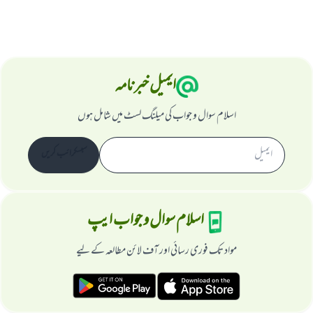
ایمیل خبرنامہ
اسلام سوال و جواب کی میلنگ لسٹ میں شامل ہوں
سبسکرائب کریں
اسلام سوال و جواب ایپ
مواد تک فوری رسائی اور آف لائن مطالعہ کے لیے