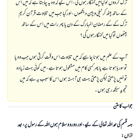
ترک کردوں توکیامیں گنہگار ہوں گي ، اس لیے کہ وہ یہ چاہتا ہے کہ میں اس
کے ساتھ بیٹھ کر ٹیلی ویژن دیکھوں ، اورکیا جب میں تلاوت قرآن کریم
ترک کے کے رمضان المبارک کے دن یا پھر رات میں اس کے ساتھ
بیٹھوں توکیا میں گنہگارہوں گي ؟
آپ کے علم میں ہونا چاہیے کہ میں تلاوت اس وقت کرتی ہوں جب وہ یا
تو سورہا ہوتا ہے یا پھر کسی کام میں مشغول ہوتا ہے ، میں کوئي بہت زيادہ
تونہیں پڑھتی لیکن پڑھتی بہت ہی آہستہ ہوں اس کا سبب یہ ہے کہ میں
تجوید سیکھ رہی ہوں ۔
جواب کا متن
ہمہ قسم کی حمد اللہ تعالی کے لیے، اور دورو و سلام ہوں اللہ کے رسول پر، بعد
ازاں: