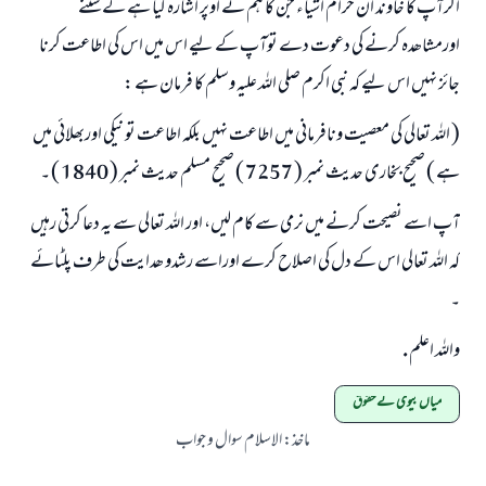
اگرآپ کا خاوند ان حرام اشیاء جن کا ہم نے اوپر اشارہ کیا ہے کے سننے
اورمشاھدہ کرنے کی دعوت دے توآپ کے لیے اس میں اس کی اطاعت کرنا
جائز نہیں اس لیے کہ نبی اکرم صلی اللہ علیہ وسلم کا فرمان ہے :
( اللہ تعالی کی معصیت ونافرمانی میں اطاعت نہیں بلکہ اطاعت تو نیکی اوربھلائی میں
ہے ) صحیح بخاری حديث نمبر ( 7257 ) صحیح مسلم حدیث نمبر ( 1840 ) ۔
آپ اسے نصیحت کرنے میں نرمی سے کام لیں، اور اللہ تعالی سے یہ دعا کرتی رہیں
کہ اللہ تعالی اس کے دل کی اصلاح کرے اوراسے رشدو ھدایت کی طرف پلٹائے
۔
واللہ اعلم .
میاں بیوی کے حقوق
ماخذ
:
الاسلام سوال و جواب