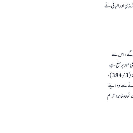
رمذی اور البانی نے
وں گے، اس سے
ی طور پر منع ہے
اس حوالے سے رسول اللہ صلی اللہ علیہ و سلم کا فرمان ہے: (قرض اور بیع یک جا کرنا حلال نہیں ہے۔) ابو داود: (3/ 384)،
ا کرنے سے وہ اپنے
تو وہ فائدہ حرام