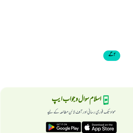
آگے
اسلام سوال و جواب ایپ
مواد تک فوری رسائی اور آف لائن مطالعہ کے لیے