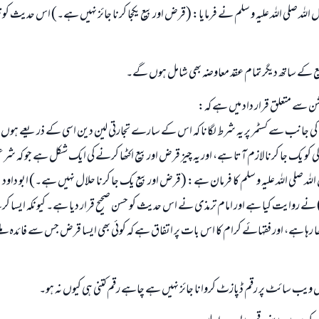
اللہ صلی اللہ علیہ و سلم نے فرمایا: (قرض اور بیع یکجا کرنا جائز نہیں ہے۔) اس حدیث کو ت
ع کے ساتھ دیگر تمام عقد معاوضہ بھی شامل ہوں گے۔
میشن سے متعلق قرار داد میں ہے کہ:
 کی جانب سے کسٹمر پر یہ شرط لگانا کہ اس کے سارے تجارتی لین دین اسی کے ذریعے ہ
ی کو یک جا کرنا لازم آتا ہے، اور یہ چیز قرض اور بیع اکٹھا کرنے کی ایک شکل ہے جو کہ شرع
مذی: (3/ 526) نے روایت کیا ہے اور امام ترمذی نے اس حدیث کو حسن صحیح قرار دیا ہے۔ کیونکہ ایس
 رہا ہے، اور فقہائے کرام کا اس بات پر اتفاق ہے کہ کوئی بھی ایسا قرض جس سے فائدہ ملے 
 ویب سائٹ پر رقم ڈپازٹ کروانا جائز نہیں ہے چاہے رقم کتنی ہی کیوں نہ ہو۔