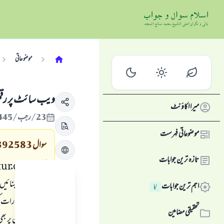
موضوعاتی
ویب سائٹ پر رقم ج
میرا اکاؤنٹ
23/رجب/1445 , 04/فروری/2024
موضوعاتی فہرست
سوال
392583
تازہ ترین جوابات
ایک
tur.com
اہم ترین جوابات
نِیا
تحقیقی مضامین