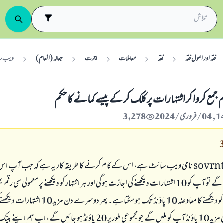
فقہ اور اصول فقہ
فقہ
معاملات
اجرت
جعالہ (انعام)
ویب سائ
مع کروا کر اشتہارات پر کلک کر کے پیسے کمانے کا حکم
3,278
sovrn
نامی ویب سائٹ ہے، اس کے کام کرنے کا طریقہ کار یہ ہے کہ جب آپ ا
اپنا اکاؤنٹ بنائیں گے تو آپ کو 10 اشتہارات دیکھنے کی اجازت ہو گی اور ہر اشتہار کو دیکھنے پر معمولی س
گی، 10 اشتہارات کو دیکھنے کا معاوضہ 10 پاؤنڈ تک ہو سکتا ہے
جائے گی، ان پر بھی مزید 10 پاؤنڈ آپ کو ملیں گے جو مجموعی طور پر 20 پاؤنڈ ہو جائیں گے،