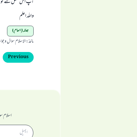
آپ اس عمل سے توبہ ک
واللہ اعلم
جعالہ (انعام)
ماخذ
:
الاسلام سوال و جو
Previous
اسلام سو