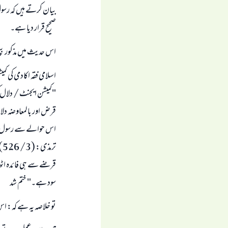
بیان کرتے ہیں کہ رسول 
صحیح قرار دیا ہے۔
اس حدیث میں مذکور بی
اسلامی فقہ اکادمی کی ک
"کمیشن ایجنٹ / دلال
قرض اور بالمعاوضہ دلال
تر
قرضے سے ہی فائدہ اٹھا
سود ہے۔" ختم شد
تو خلاصہ یہ ہے کہ: اس