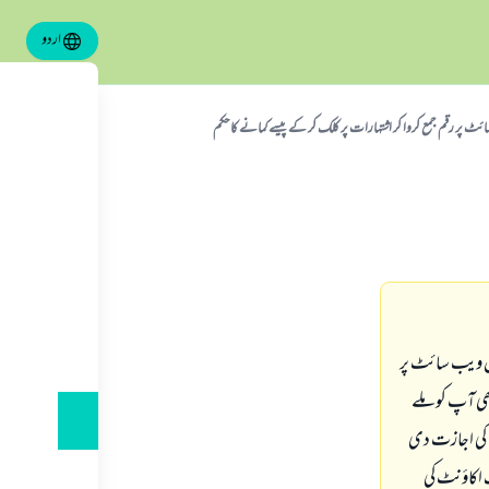
اردو
ٹ پر رقم جمع کروا کر اشتہارات پر کلک کر کے پیسے کمانے کا حکم
س ویب سائٹ پر
ی رقم بھی آپ کو ملے
۔ پھر دوسرے دن مزید 10 اشتہارات دیکھنے کی اجازت دی
 اب ہم اپنے بینک اکاؤنٹ کی