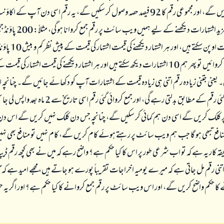
تفصیلات شامل کریں گے، اور مجموعی رقم کا 92 فیصد حصہ وصول کر سکیں گے، یہ رقم اسی دن آپ 
گی، باقی دنوں میں مزید اشتہارات دی
روزانہ 10 اشتہارات اوپن سکتے 
ہم 600 پاؤنڈ جمع کروائیں تو پھر ہم 10 اشتہارات دیکھ سکتے ہیں اور ہر اشتہار دیکھنے کی قیمت اشتہار کی
نڈ ہو گی۔ یعنی جتنی زیادہ رقم اتنی ہی زیادہ قیمت کے اشتہارات آپ کو دکھائے جائیں گے۔ چنانچہ
نوعیت جمع کروائی گئی رقم کے مطابق بدلتی رہے گی، اور جمع کروائی گئ
 کلک کریں گے اسی دن ہم کمائی کر سکیں گے، چنانچہ جس دن کلک نہیں کریں گے اس دن ہ
 منافع تبھی ہو گا جب ہم ویب سائٹ پر رہتے ہوئے کام کریں گے، کام نہیں تو منافع بھی 
قہ کار یہ ہے کہ تو اب شرعی طور پر اس کا کیا حکم ہے؟ واضح رہے کہ میں نے بھی کچھ رقم ڈی
ے اتنی رقم مل جاتی ہے کہ میرے یومیہ اخراجات تقریباً پورے ہو جاتے ہیں، مجھے امید ہے
کا حکم واضح کریں گے، اور اس ویب سائٹ پر رقم جمع کروانے کا کیا حکم ہے؟ اور اگر یہ 