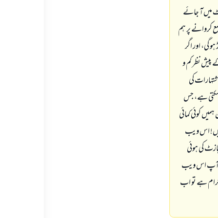
کے اکاؤنٹ میں آ جائے
کھنے کے لیے ہمیں ویب سائٹ پر رقم جمع کروانا ہو گی، مثلاً: 200 پاؤنڈ جمع کروانے پر ہم
ہیں، اور ہر اشتہار دیکھنے کی قیمت اشتہار کی قیمت کے پیش نظر کم و بیش 10 پاؤنڈ ہو گی، اور اگر
 قیمت کے پیش نظر کم و
 اشتہارات کی
ی رقم اسی تاریخ سے 2 ماہ بعد واپس لی جا سکتی ہے، جس
میں کوئی کمائی
نہیں! اس ویب
پازٹ کی ہوئی
 کہ آپ اس ویب
حرام ہے تو اب