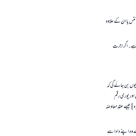
ئٹس یا ان کے علاوہ
 ہے۔ اگر اجرت
وں بن جائے گی کہ
اور پوری رقم
 ] جیسے عقدِ معاوضہ
بن شعیب اپنے والد سے وہ اپنے دادا سے