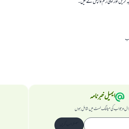
ریں اور اپنی رقم واپس لے لیں۔
اب
ایمیل خبرنامہ
ال و جواب کی میلنگ لسٹ میں شامل ہوں
سبسکرائب کریں