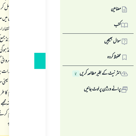
مضامین
کتب
سوال بھیجیں
بیش 30 پاؤ
محفوظ کردہ
دن ہم اشتہارات پر
انٹرنیٹ کے بغیر مطالعہ کریں
نِیا
نہیں ملے گی، یعنی
پرانے ورژن پر لوٹ جائیں
سائٹ پر کام کا طری
ہے اور روزانہ مجھ
سائٹ پر کام کرنے 
کیا کیا جائے؟