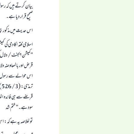
بیان کرتے ہیں کہ رسول 
صحیح قرار دیا ہے۔
اس حدیث میں مذکور بی
اسلامی فقہ اکادمی کی ک
"کمیشن ایجنٹ / دلال
قرض اور بالمعاوضہ دلال
تر
قرضے سے ہی فائدہ اٹھا
سود ہے۔" ختم شد
تو خلاصہ یہ ہے کہ: اس