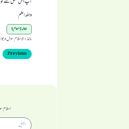
آپ اس عمل سے توبہ ک
واللہ اعلم
جعالہ (انعام)
ماخذ
:
الاسلام سوال و جو
Previous
اسلام سو