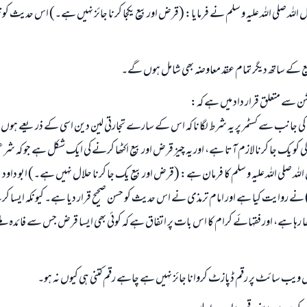
اللہ صلی اللہ علیہ و سلم نے فرمایا: (قرض اور بیع یکجا کرنا جائز نہیں ہے۔) اس حدیث کو ت
ع کے ساتھ دیگر تمام عقد معاوضہ بھی شامل ہوں گے۔
میشن سے متعلق قرار داد میں ہے کہ:
 کی جانب سے کسٹمر پر یہ شرط لگانا کہ اس کے سارے تجارتی لین دین اسی کے ذریعے ہ
ی کو یک جا کرنا لازم آتا ہے، اور یہ چیز قرض اور بیع اکٹھا کرنے کی ایک شکل ہے جو کہ شرع
مذی: (3/ 526) نے روایت کیا ہے اور امام ترمذی نے اس حدیث کو حسن صحیح قرار دیا ہے۔ کیونکہ ایس
 رہا ہے، اور فقہائے کرام کا اس بات پر اتفاق ہے کہ کوئی بھی ایسا قرض جس سے فائدہ ملے 
 ویب سائٹ پر رقم ڈپازٹ کروانا جائز نہیں ہے چاہے رقم کتنی ہی کیوں نہ ہو۔