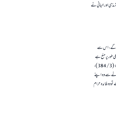
رمذی اور البانی نے
وں گے، اس سے
ی طور پر منع ہے
اس حوالے سے رسول اللہ صلی اللہ علیہ و سلم کا فرمان ہے: (قرض اور بیع یک جا کرنا حلال نہیں ہے۔) ابو داود: (3/ 384)،
ا کرنے سے وہ اپنے
تو وہ فائدہ حرام