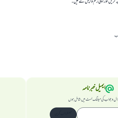
ریں اور اپنی رقم واپس لے لیں۔
اب
ایمیل خبرنامہ
ال و جواب کی میلنگ لسٹ میں شامل ہوں
سبسکرائب کریں