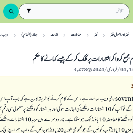
فقہ اور اصول فقہ
فقہ
معاملات
اجرت
جعالہ (انعام)
ویب سائ
مع کروا کر اشتہارات پر کلک کر کے پیسے کمانے کا حکم
3,278
sovrn
نامی ویب سائٹ ہے، اس کے کام کرنے کا طریقہ کار یہ ہے کہ جب آپ ا
اپنا اکاؤنٹ بنائیں گے تو آپ کو 10 اشتہارات دیکھنے کی اجازت ہو گی اور ہر اشتہار کو دیکھنے پر معمولی س
گی، 10 اشتہارات کو دیکھنے کا معاوضہ 10 پاؤنڈ تک ہو سکتا ہے
جائے گی، ان پر بھی مزید 10 پاؤنڈ آپ کو ملیں گے جو مجموعی طور پر 20 پاؤنڈ ہو جائیں گے،