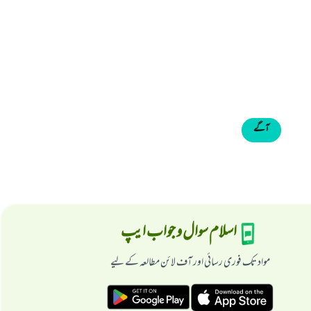
آگے
اسلام سوال و جواب ایپ
مواد تک فوری رسائی اور آف لائن مطالعہ کے لیے