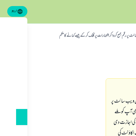
اردو
ٹ پر رقم جمع کروا کر اشتہارات پر کلک کر کے پیسے کمانے کا حکم
س ویب سائٹ پر
ی رقم بھی آپ کو ملے
۔ پھر دوسرے دن مزید 10 اشتہارات دیکھنے کی اجازت دی
 اب ہم اپنے بینک اکاؤنٹ کی