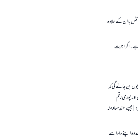
ئٹس یا ان کے علاوہ
 ہے۔ اگر اجرت
وں بن جائے گی کہ
اور پوری رقم
 ] جیسے عقدِ معاوضہ
بن شعیب اپنے والد سے وہ اپنے دادا سے