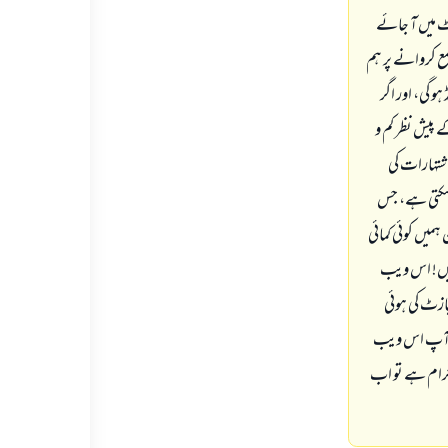
کے اکاؤنٹ میں آ جائے
کھنے کے لیے ہمیں ویب سائٹ پر رقم جمع کروانا ہو گی، مثلاً: 200 پاؤنڈ جمع کروانے پر ہم
ہیں، اور ہر اشتہار دیکھنے کی قیمت اشتہار کی قیمت کے پیش نظر کم و بیش 10 پاؤنڈ ہو گی، اور اگر
 قیمت کے پیش نظر کم و
 اشتہارات کی
ی رقم اسی تاریخ سے 2 ماہ بعد واپس لی جا سکتی ہے، جس
میں کوئی کمائی
نہیں! اس ویب
پازٹ کی ہوئی
 کہ آپ اس ویب
حرام ہے تو اب