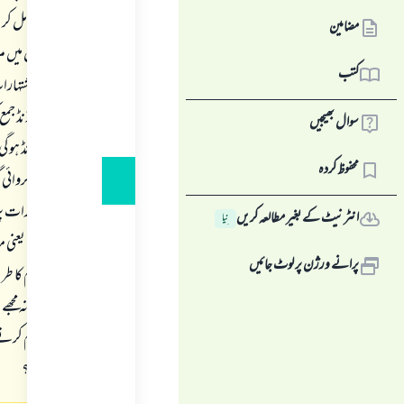
مضامین
کتب
سوال بھیجیں
بیش 30 پاؤ
محفوظ کردہ
دن ہم اشتہارات پر
انٹرنیٹ کے بغیر مطالعہ کریں
نِیا
نہیں ملے گی، یعنی
پرانے ورژن پر لوٹ جائیں
سائٹ پر کام کا طری
ہے اور روزانہ مجھ
سائٹ پر کام کرنے 
کیا کیا جائے؟