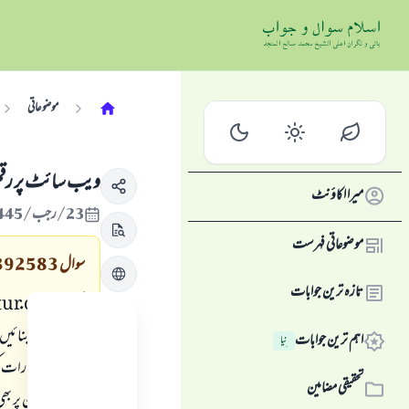
موضوعاتی
ویب سائٹ پر رقم ج
میرا اکاؤنٹ
23/رجب/1445 , 04/فروری/2024
موضوعاتی فہرست
سوال
392583
تازہ ترین جوابات
ایک
tur.com
اہم ترین جوابات
نِیا
تحقیقی مضامین