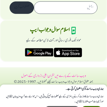
سبسکرائب کریں
اسلام سوال و جواب ایپ
مواد تک فوری رسائی اور آف لائن مطالعہ کے لیے
ویب سائٹ کے بارے میں
نگران اعلی
راز داری کے اصول
جملہ حقوق اسلام سوال و جواب ویب سائٹ کیلیے محفوظ ہیں۔ 1997-2025 ©
ہماری ویب سائٹ کوکیز استعمال کرتی ہے۔
ہماری ویب سائٹ کا وزٹ کرنے پر بہتری کے لیے معلومات جمع کی جاتی ہیں، اس حوالے سے آپ مزید جان سکتے ہیں
اور ترتیبات حسب منشا بنا سکتے ہیں۔