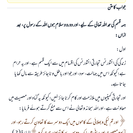
جواب کا متن
ہمہ قسم کی حمد اللہ تعالی کے لیے، اور دورو و سلام ہوں اللہ کے رسول پر، بعد
ازاں:
اول:
زندگى كى انشورنس تجارتى انشورنس كى اقسام ميں سے ايك قسم ہے، اور يہ حرام
ہے؛ كيونكہ اس ميں جہالت، سود، اور جوا اور باطل و ناجائز طريقہ سے مال كھايا
جاتا ہے.
اور تجارتى كمپنيوں ميں ملازمت اور كام كرنا جائز نہيں؛ كيونكہ يہ گناہ اور معصيت ميں
معاونت ہے، اور اللہ سبحانہ وتعالى نے اس سے منع كرتے ہوئے فرمايا:
اور تم نيكى وبھلائى كے كاموں ميں ايك دوسرے كا تعاون كرتے رہو، اور