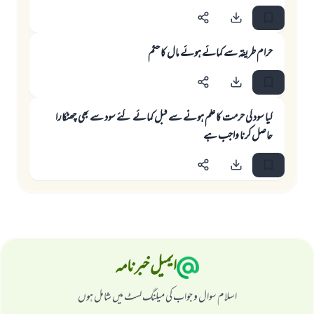
حرام طريقہ سے كمائے ہوئے مال كا حكم
كيا سود كى حرمت كا علم ہونے سے قبل كمائے گئے سود سے بھى چھٹكارا
حاصل كرنا واجب ہے
ایمیل خبرنامہ
اسلام سوال و جواب کی میلنگ لسٹ میں شامل ہوں