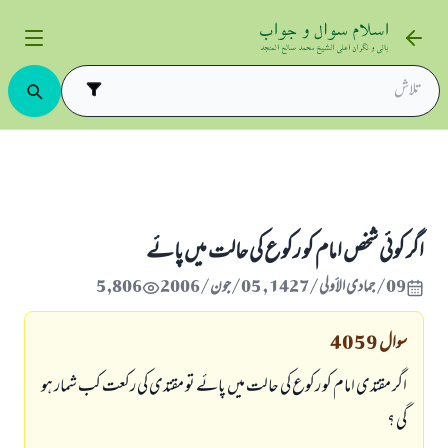
نماز با جماعت
اگر كوئى شخص امام كو ركوع كى حالت ميں پائے
اگر كوئى شخص امام كو ركوع كى حالت ميں پائے
09/جمادى الأولى/1427 , 05/جون/2006
5,806
سوال
4059
اگر مقتدى امام كو ركوع كى حالت ميں پائے تو مقتدى كى ركعت كب شمار ہو
گى ؟