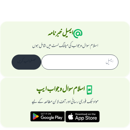
ایمیل خبرنامہ
اسلام سوال و جواب کی میلنگ لسٹ میں شامل ہوں
سبسکرائب کریں
اسلام سوال و جواب ایپ
مواد تک فوری رسائی اور آف لائن مطالعہ کے لیے