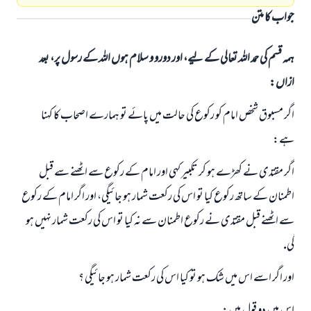
جواب کا متن
ہمہ قسم کی حمد اللہ تعالی کے لیے، اور دورو و سلام ہوں اللہ کے رسول پر، بعد
ازاں:
اگر مسبوق شخص امام كو ركوع كى حالت ميں پائے تو ہمارے اصحاب كا كہنا
ہے:
اگر مقتدى نے كھڑے ہو كر تكبير كہى اور امام كے ركوع سے اٹھنے سے قبل
اطمنان كے ساتھ ركوع كيا تو اس كى ركعت شمار ہو جائيگى، اور اگر امام كے ركوع
سے اٹھنے قبل مقتدى نے ركوع اطمنان سے نہ كيا تو اس كى ركعت شمار نہيں ہو
گى.
اور اگر اسے اس ميں شك ہو تو كيا اس كى ركعت شمار ہو جائيگى ؟
جواب نمبر 110845 نے نکاح ٹوٹنے سے بچایا۔