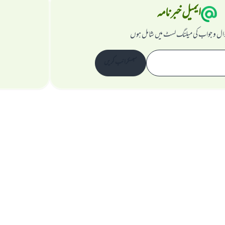
ایمیل خبرنامہ
ال و جواب کی میلنگ لسٹ میں شامل ہوں
سبسکرائب کریں
ویب سائٹ کے بارے میں
نگران اعلی
راز داری کے اصول
جملہ حقوق اسلام سوال و جواب ویب سائٹ کیلیے محفوظ ہیں۔ 1997-2025 ©