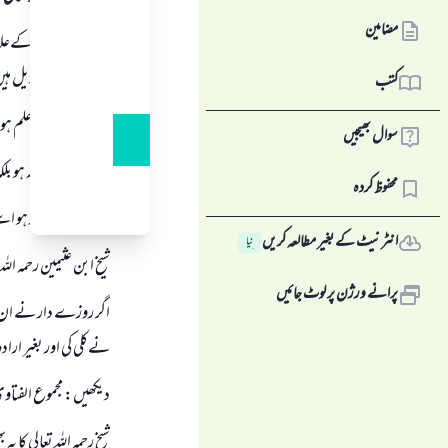
مضامین
حيض اور نفاس كےعلاوہ
شرطيں مندرجہ ذيل ہيں
کتب
اول: انسان كوعلم ہو ج
سوال بھیجیں
دوم: بھول كرنہ ہو بلكہ 
محفوظ کردہ
سوم: وہ بااختيار ہو اسے م
انٹرنیٹ کے بغیر مطالعہ کریں
نِیا
شيخ ابن عثيمين رحمہ اللہ
پرانے ورژن پر لوٹ جائیں
اگر روزے دار نے ان رو
نےكلي كي اور بغير اراد
ديكھيں: مجموع الفتاوي ( 
شيخ رحمہ اللہ تعالي كا يہ