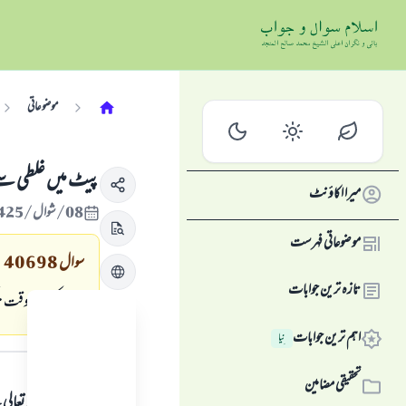
موضوعاتی
پيٹ ميں غلطي سےپ
میرا اکاؤنٹ
08/شوال/1425 , 21/نومبر/2004
موضوعاتی فہرست
سوال
40698
تازہ ترین جوابات
وضوء كرتےوقت ناك م
اہم ترین جوابات
نِیا
جواب کا متن
تحقیقی مضامین
ہمہ قسم کی حمد اللہ تع