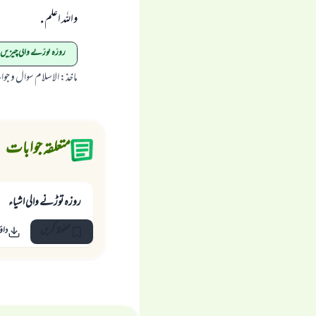
واللہ اعلم .
روزہ توڑنے والی چیزیں
ماخذ
:
الاسلام سوال و جو
متعلقہ جوابات
روزہ توڑنے والی اشیاء
محفوظ کریں
داؤ