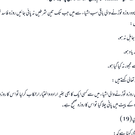
 روزہ توڑنے والي باقي سب اشياء سے ميں جب تك تين شرطيں نہ پائي جائيں روزہ فاسد نہ
 :
اہل نہ ہو.
ياد ہو.
جبور نہ كيا گيا ہو .
 تعالي كہتےہيں :
زہ توڑنےوالي اشياء ميں سے كسي ايك كا بھي بغير ارادہ واختيار ارتكاب كرليا تواس كا روز
ہ كے پيٹ ميں پاني چلا گيا تواس كا روزہ صحيح ہے .
19 )
 بھي كہنا ہےكہ: