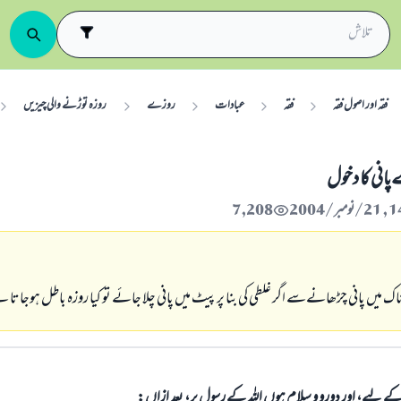
فقہ اور اصول فقہ
فقہ
عبادات
روزے
روزہ توڑنے والی چیزیں
اني كا دخول
7,208
يں پاني چڑھانےسے اگر غلطي كي بنا پر پيٹ ميں پاني چلا جائے تو كيا روزہ باطل ہوجاتا ہ
الی کے لیے، اور دورو و سلام ہوں اللہ کے رسول پر، بعد ازاں: