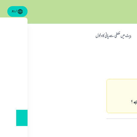
اردو
پيٹ ميں غلطي سےپاني كا دخول
ے ؟