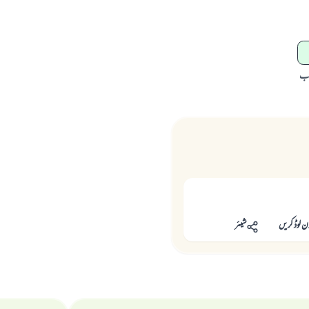
اب
ن لوڈ کریں
شیئر