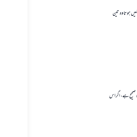
يں ہوتا وہ تين
ہ صحيح ہے، اگراس