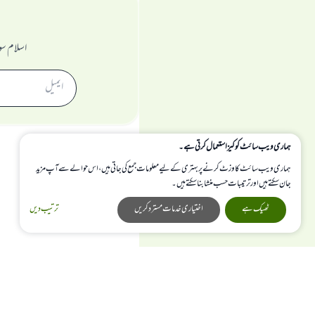
اسلام سو
ہماری ویب سائٹ کوکیز استعمال کرتی ہے۔
ہماری ویب سائٹ کا وزٹ کرنے پر بہتری کے لیے معلومات جمع کی جاتی ہیں، اس حوالے سے آپ مزید
جان سکتے ہیں اور ترتیبات حسب منشا بنا سکتے ہیں۔
ٹھیک ہے
اختیاری خدمات مسترد کریں
ترتیب دیں