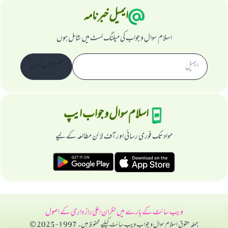
ایمیل خبرنامہ
اسلام سوال و جواب کی میلنگ لسٹ میں شامل ہوں
سبسکرائب کریں
اسلام سوال و جواب ایپ
مواد تک فوری رسائی اور آف لائن مطالعہ کے لیے
ویب سائٹ کے بارے میں
نگران اعلی
راز داری کے اصول
جملہ حقوق اسلام سوال و جواب ویب سائٹ کیلیے محفوظ ہیں۔ 1997-2025 ©