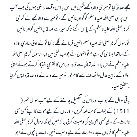
مجھے صدقہ كيا تو ميري والدہ كہنےلگيں ميں اس پراس وقت راضي ہوں گي جب آپ
اس پر نبي صلي اللہ عليہ وسلم كوگواہ بنائيں گے ، توميرے والد مجھے لے كر نبي
كريم صلي اللہ عليہ وسلم كےپاس گئےتا كہ ميرے صدقہ پر انہيں گواہ بنائيں
تورسول كريم صلي اللہ عليہ وسلم انہيں فرمانےلگے: كيا تونے اپني ساري اولاد
كےساتھ ايسا ہي كيا ہے؟ تو انہوں نےجواب نفي ميں ديا ، رسول كريم صلي اللہ
عليہ وسلم نےفرمايا : اللہ تعالي سےڈرو اور اس كا تقوي اختيار كرتےہوئے اپني
اولاد كےمابين عدل وانصاف سےكام لو ، تو ميرے والد نے وہ صدقہ واپس كرليا
. متفق عليہ .
باقي سوال كےجواب اور اس كي تفصيل جاننےكےليے آپ سوال نمبر (
1511 ) كےجواب كا مطالعہ كريں ، اور ماں كےليےموت كاپنے كسي بھي
وارث كےليے كسي بھي چيز كي وصيت كرني جائز نہيں كيونكہ رسول كريم صلي اللہ
عليہ وسلم كا فرمان ہے : وارث كےليے وصيت نہيں . اسے پانچوں نے ابو