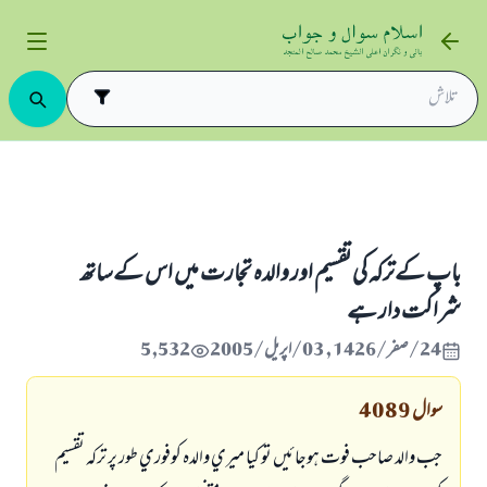
ت اور ترکہ کی تقسیم
باپ كےتركہ كي تقسيم اور والدہ تجارت ميں اس كےساتھ شراكت دار ہے
باپ كےتركہ كي تقسيم اور والدہ تجارت ميں اس كےساتھ
شراكت دار ہے
24/صفر/1426 , 03/اپریل/2005
5,532
سوال
4089
جب والد صاحب فوت ہوجائيں تو كيا ميري والدہ كوفوري طور پر تركہ تقسيم