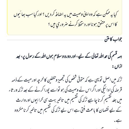
كيا يہ ممكن ہے كہ وہ اپني وصيت ميں يہ اضافہ كرديں ؟ اور كيا سب بھائيوں
كا اس پر متفق ہونا اور دستخط كرنے ضروري ہيں ؟
جواب کا متن
ہمہ قسم کی حمد اللہ تعالی کے لیے، اور دورو و سلام ہوں اللہ کے رسول پر، بعد
ازاں:
تركہ ميں اصل تويہي ہے كہ متوفي شخص كي تجھيز وتكفين كا خرچہ اور ميت كےذمہ
قرضہ كي ادائيگي اور اگر اس نے وصيت كي ہو تواسے پورا كرنے كےبعد تركہ ورثاء
ميں جلد تقسيم كرنا چاہيے تركہ كي تقسيم ميں تاخير بہت سي خرابيوں اور وارث
كےليےنقصان كا باعث بنتي ہے اس ليے تركہ كي تقسيم ميں تاخير كرنا مكروہ
ہے .