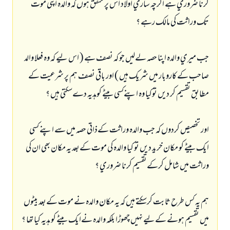
كرنا ضروري ہے اگرچہ ساري اولاد اس پر متفق ہوں كہ والدہ اپني موت
تك وراثت كي مالك رہے ؟
جب ميري والدہ اپنا حصہ لےليں جو كہ نصف ہے ( اس ليے كہ وہ فعلا والد
صاحب كے كاروبار ميں شريك ہيں ) اور باقي نصف ہم پر شرعيت كے
مطابق تقسيم كر ديں توكيا وہ اپنےكسي بيٹے كوہديہ دےسكتي ہيں ؟
اور تخصيص كردوں كہ جب والدہ وراثت كےذاتي حصہ ميں سے اپنے كسي
ايك بيٹے كو مكان خريد ديں تو كيا والدہ كي موت كےبعد يہ مكان بھي ان كي
وراثت ميں شامل كركےتقسيم كرنا ضروري ؟
ہم يہ كس طرح ثابت كرسكتے ہيں كہ يہ مكان والدہ نے موت كےبعد بيٹوں
ميں تقسيم ہونے كےليے نہيں چھوڑا بلكہ والدہ نےايك بيٹے كو ہديہ كيا تھا ؟