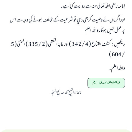
امامہ رضي اللہ تعالي عنہ سےروايت كيا ہے .
اور اگر ماں نےوصيت كربھي دي تو شرعيت كے مخالف ہونے كي وجہ سے اس
پر عمل نہيں ہوگا . واللہ اعلم
ديكھيں : كشف القناع ( 4 / 342 ) اور غايۃ المنتھي ( 2 / 335 ) المغني ( 5
/ 604 )
واللہ اعلم .
وراثت اور ترکہ کی تقسیم
ماخذ
:
الشیخ محمد صالح المنجد