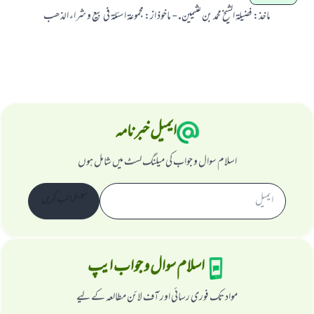
ماخذ
:
فضيلۃ الشيخ محمد بن عثيمين. - ماخوذ از: مجموعۃ اسئلۃ فى بيع و شراء الذھب
ابھی تعاون کریں
ایمیل خبرنامہ
اسلام سوال و جواب کی میلنگ لسٹ میں شامل ہوں
سبسکرائب کریں
اسلام سوال و جواب ایپ
مواد تک فوری رسائی اور آف لائن مطالعہ کے لیے