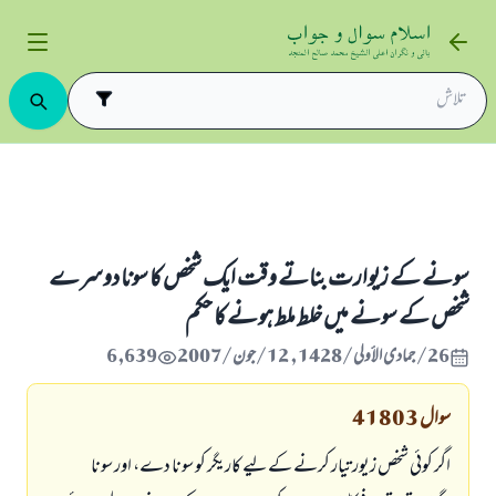
ے كے زيوارت بناتے وقت ايك شخص كا سونا دوسرے شخص كے سونے ميں خلط ملط ہونے كا حكم
سونے كے زيوارت بناتے وقت ايك شخص كا سونا دوسرے
شخص كے سونے ميں خلط ملط ہونے كا حكم
26/جمادى الأولى/1428 , 12/جون/2007
6,639
سوال
41803
اگر كوئى شخص زيور تيار كرنے كےليے كاريگر كو سونا دے، اور سونا