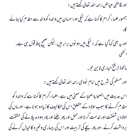
اور قاضى عياض رحمہ اللہ تعالى كہتے ہيں:
رسول اللہ صلی اللہ علیہ و سلم کا فرمان ہے:
نیکی کی رہنمائی کرنے والے کو بھی نیکی کرنے والے کے برابر اجر ملتا ہے۔
جمہور علماء كرام كا كہنا ہے كہ نيكى اور احسان ميں والدہ كو والد سے مقدم كيا جائے
(مسلم : 1893)
گا.
اور يہ بھى كہا گيا ہے كہ: نيكى ميں دونوں برابر ہيں، ليكن صحيح پہلا قول ہى ہے.
ابھی تعاون کریں
انتہى
ماخوذ از فتح البارى لابن حجر.
اور مسلم كى شرح ميں امام نووى رحمہ اللہ تعالى كہتے ہيں:
اس حديث ميں الصحابۃ صحبۃ كے معنى ميں ہے، علماء كرام كا كہنا ہے كہ والدہ كو
مقدم كرنے كا سبب اولاد كے متعلق اس كى تكاليف كا زيادہ ہونا ہے، اور ماں كى
اولاد پر شفقت اور خدمت كرنا اور حمل اور پھر جننے اور پھر دودھ پلانے كى مشقت
برداشت كرنے، اور پھر بچے كى تربيت اور اس كى بيمارى وغيرہ كا خيال كرنے كى