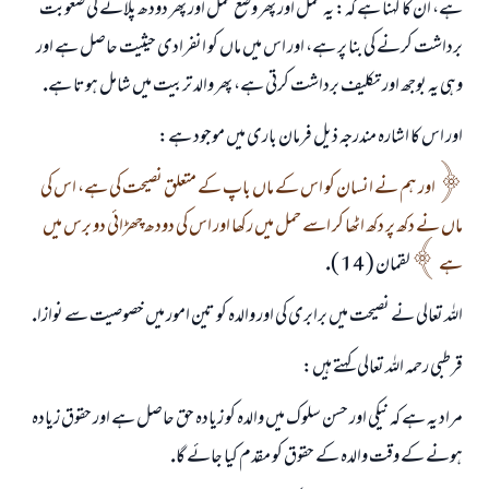
ہے، ان كا كہنا ہے كہ: يہ حمل اور پھر وضع حمل اور پھر دودھ پلانے كى صعوبت
برداشت كرنے كى بنا پر ہے، اور اس ميں ماں كو انفرادى حيثيت حاصل ہے اور
وہى يہ بوجھ اور تكليف برداشت كرتى ہے، پھر والد تربيت ميں شامل ہوتا ہے.
اور اس كا اشارہ مندرجہ ذيل فرمان بارى ميں موجود ہے:
اور ہم نے انسان كو اس كے ماں باپ كے متعلق نصيحت كى ہے، اس كى
ماں نے دكھ پر دكھ اٹھا كر اسے حمل ميں ركھا اور اس كى دودھ چھڑائى دو برس ميں
ہے
لقمان ( 14 ).
اللہ تعالى نے نصيحت ميں برابرى كى اور والدہ كو تين امور ميں خصوصيت سے نوازا.
قرطبى رحمہ اللہ تعالى كہتے ہيں:
جواب نمبر 110845 نے نکاح ٹوٹنے سے بچایا۔
مراد يہ ہے كہ نيكى اور حسن سلوك ميں والدہ كو زيادہ حق حاصل ہے اور حقوق زيادہ
ہونے كے وقت والدہ كے حقوق كو مقدم كيا جائے گا.
امت مسلمہ کے واسطے جوابات پیش کرنے کے لیے ہماری مدد کریں