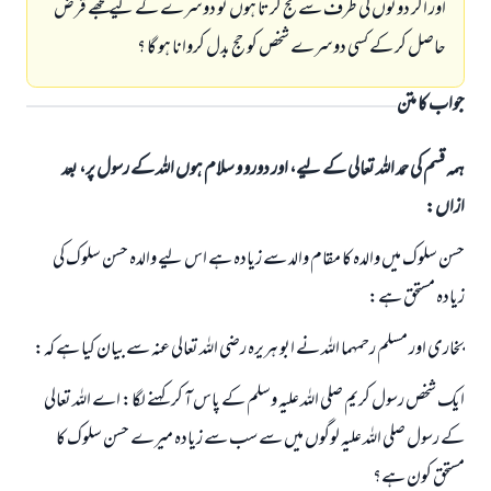
اور اگر دونوں كى طرف سے حج كرتا ہوں تو دوسرے كے ليے مجھے قرض
حاصل كر كے كسى دوسرے شخص كو حج بدل كروانا ہو گا ؟
جواب کا متن
ہمہ قسم کی حمد اللہ تعالی کے لیے، اور دورو و سلام ہوں اللہ کے رسول پر، بعد
ازاں:
حسن سلوك ميں والدہ كا مقام والد سے زيادہ ہے اس ليے والدہ حسن سلوك كى
زيادہ مستحق ہے:
بخارى اور مسلم رحمہما اللہ نے ابو ہريرہ رضى اللہ تعالى عنہ سے بيان كيا ہے كہ:
ايك شخص رسول كريم صلى اللہ عليہ وسلم كے پاس آ كر كہنے لگا: اے اللہ تعالى
كے رسول صلى اللہ عليہ لوگوں ميں سے سب سے زيادہ ميرے حسن سلوك كا
مستحق كون ہے؟