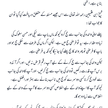
بنا پر ہے. انتہى
شيخ ابن عثيمين رحمہ اللہ تعالى سے اس جيسے مسئلہ كے متعلق دريافت كيا گيا تو ان
كا جواب تھا:
پہلے اپنى والدہ كى جانب سے حج كرو كيونكہ ماں باپ سے نيكى اور حسن سلوك كى
زيادہ حقدار ہے، يہ تو فرضى حج ميں ہے، ليكن اگر ماں كى طرف سے نفلى حج ہو اور
باپ كا فرضى تو پھر والد كا حج پہلے كيا جائيگا كيونكہ يہ فرضى ہے.
ليكن والد كى جانب سے حج كرنے كے ليے آپ رقم قرض نہ ليں، اور اگر آئندہ
برس آپ قدرت ركھيں تو والد كى جانب سے حج كر ليں، اور آپ كا والد كى جانب
سے خود حج كرنا كسى دوسرے كو حج ميں نائب بنانے سے بہتر اور افضل ہے،
كيونكہ آپ كا اپنے والد كے ليے اخلاص كسى دوسرے كا آپ كے والد كے ليے
اخلاص سے زيادہ ہو گا.