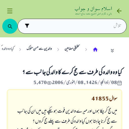
تحقیقی مضامین
والدین سے حسن سلوک
كيا وہ والد
كيا وہ والدہ كى طرف سے حج كرے كا والد كى جانب سے ؟
08/ذو الحجة/1426 , 08/جنوری/2006
5,470
سوال
41855
ميں حج كر چكا ہوں اور ميرے والدين فوت ہو چكے ہيں ميں ان كى جانب
سے حج كرنا چاہتا ہوں كيا والدہ كى طرف سے پہلے حج كروں ؟