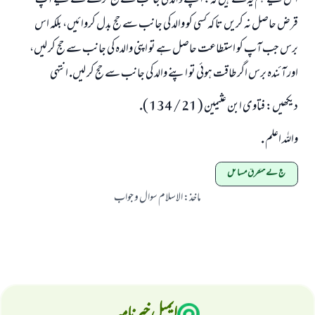
اس ليے ہم يہ كہتے ہيں كہ: اپنے والد كى جانب سے حج كرنے كے ليے آپ
قرض حاصل نہ كريں تا كہ كسى كو والد كى جانب سے حج بدل كروائيں، بلكہ اس
برس جب آپ كو استطاعت حاصل ہے تو اپنى والدہ كى جانب سے حج كر ليں،
اور آئندہ برس اگر طاقت ہوئى تو اپنے والد كى جانب سے حج كر ليں. انتہى
ديكھيں: فتاوى ابن عثيمين ( 21 / 134 ).
واللہ اعلم .
حج کے متفرق مسائل
ماخذ
:
الاسلام سوال و جواب
ایمیل خبرنامہ