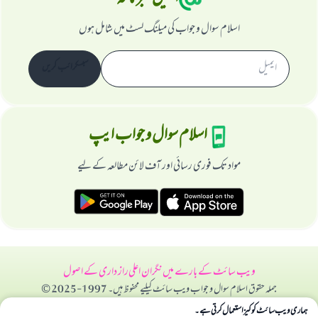
اسلام سوال و جواب کی میلنگ لسٹ میں شامل ہوں
سبسکرائب کریں
اسلام سوال و جواب ایپ
مواد تک فوری رسائی اور آف لائن مطالعہ کے لیے
ویب سائٹ کے بارے میں
نگران اعلی
راز داری کے اصول
جملہ حقوق اسلام سوال و جواب ویب سائٹ کیلیے محفوظ ہیں۔ 1997-2025 ©
ہماری ویب سائٹ کوکیز استعمال کرتی ہے۔