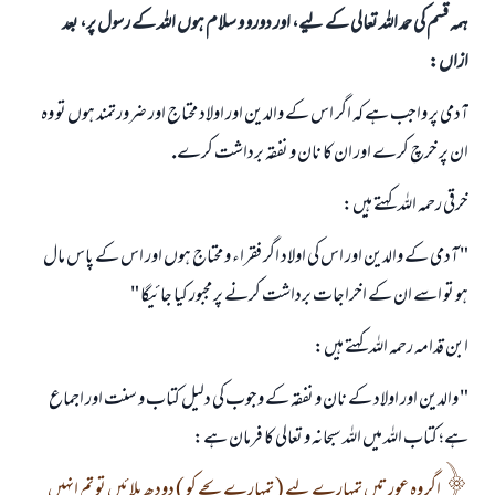
ہمہ قسم کی حمد اللہ تعالی کے لیے، اور دورو و سلام ہوں اللہ کے رسول پر، بعد
ازاں:
آدمى پر واجب ہے كہ اگر اس كے والدين اور اولاد محتاج اور ضرورتمند ہوں تو وہ
ان پر خرچ كرے اور ان كا نان و نفقہ برداشت كرے.
خرقى رحمہ اللہ كہتے ہيں:
" آدمى كے والدين اور اس كى اولاد اگر فقراء و محتاج ہوں اور اس كے پاس مال
ہو تو اسے ان كے اخراجات برداشت كرنے پر مجبور كيا جائيگا "
ابن قدامہ رحمہ اللہ كہتے ہيں:
" والدين اور اولاد كے نان و نفقہ كے وجوب كى دليل كتاب و سنت اور اجماع
ہے؛ كتاب اللہ ميں اللہ سبحانہ و تعالى كا فرمان ہے:
اگر وہ عورتيں تمہارے ليے ( تمہارے بچے كو ) دودھ پلائيں تو تم انہيں