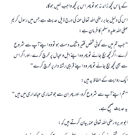
كے پاس كچھ زائد نہ ہو تو پھر اس پر كچھ واجب نہيں ہوگا.
اس كى دليل جابر رضى اللہ تعالى عنہ كى درج ذيل حديث ہے جس ميں رسول كريم
صلى اللہ عليہ وسلم كا فرمان ہے:
" جب تم ميں سے كوئى شخص فقير و تنگ دست ہو تو وہ اپنے آپ سے شروع
كرے، اگر كچھ بچ جائے تو پھر وہ اپنے اہل و عيال پر خرچ كرے، اور اگر اس
جواب نمبر 110845 نے نکاح ٹوٹنے سے بچایا۔
سے بھى كچھ بچ جائے تو پھر وہ اپنے قريبى رشتہ دار پر خرچ كرے "
ايك روايت كے الفاظ يہ ہيں:
امت مسلمہ کے واسطے جوابات پیش کرنے کے لیے ہماری مدد کریں
رسول اللہ صلی اللہ علیہ و سلم کا فرمان ہے:
" تم اپنے آپ سے شروع كرو، اور پھر ان سے جو تمہارى عيالدارى ميں ہيں "
نیکی کی رہنمائی کرنے والے کو بھی نیکی کرنے والے کے برابر اجر ملتا ہے۔
يہ حديث صحيح ہے.
(مسلم : 1893)
ابو ہريرہ رضى اللہ تعالى عنہ بيان كرتے ہيں كہ: