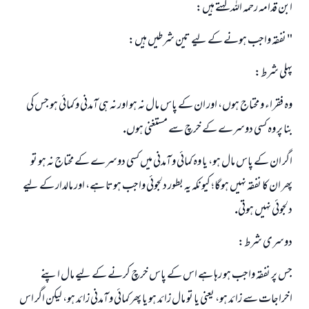
ابن قدامہ رحمہ اللہ كہتے ہيں:
" نفقہ واجب ہونے كے ليے تين شرطيں ہيں:
پہلى شرط:
وہ فقراء و محتاج ہوں، اور ان كے پاس مال نہ ہو اور نہ ہى آمدنى و كمائى ہو جس كى
بنا پر وہ كسى دوسرے كے خرچ سے مستغنى ہوں.
اگر ان كے پاس مال ہو، يا وہ كمائى و آمدنى ميں كسى دوسرے كے محتاج نہ ہو تو
پھر ان كا نفقہ نہيں ہوگا؛ كيونكہ يہ بطور دلجوئى واجب ہوتا ہے، اور مالدار كے ليے
دلجوئى نہيں ہوتى.
دوسرى شرط:
جس پر نفقہ واجب ہو رہا ہے اس كے پاس خرچ كرنے كے ليے مال اپنے
اخراجات سے زائد ہو، يعنى يا تو مال زائد ہو يا پھر كمائى و آمدنى زائد ہو، ليكن اگر اس