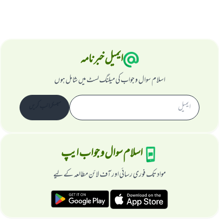
ایمیل خبرنامہ
اسلام سوال و جواب کی میلنگ لسٹ میں شامل ہوں
سبسکرائب کریں
اسلام سوال و جواب ایپ
مواد تک فوری رسائی اور آف لائن مطالعہ کے لیے