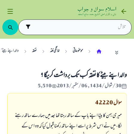
موضوعاتی
خانگی فقہ
نفقہ
والد اپنے بيٹے 
والد اپنے بيٹے كا نفقہ كب تك برداشت كريگا ؟
30/شوال/1434 , 06/ستمبر/2013
5,510
سوال
42220
ميرى بہن كا بيٹا اپنے باپ كے ساتھ رہتا تھا بعد ميں ہمارے ساتھ رہنے
لگا، ميں نے اس شرط پر اسے اپنے ساتھ ركھنا قبول كيا كہ وہ اس كے