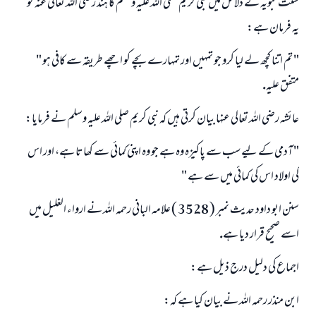
سنت نبويہ كے دلائل ميں نبى كريم صلى اللہ عليہ وسلم كا ہند رضى اللہ تعالى عنہ كو
يہ فرمان ہے:
" تم اتنا كچھ لے ليا كرو جو تمہيں اور تمہارے بچے كو اچھے طريقہ سے كافى ہو "
متفق عليہ.
عائشہ رضى اللہ تعالى عنہا بيان كرتى ہيں كہ نبى كريم صلى اللہ عليہ وسلم نے فرمايا:
" آدمى كے ليے سب سے پاكيزہ وہ ہے جو وہ اپنى كمائى سے كھاتا ہے، اور اس
كى اولاد اس كى كمائى ميں سے ہے "
سنن ابو داود حديث نمبر ( 3528 ) علامہ البانى رحمہ اللہ نے ارواء الغليل ميں
اسے صحيح قرار ديا ہے.
اجماع كى دليل درج ذيل ہے:
ابن منذر رحمہ اللہ نے بيان كيا ہے كہ: