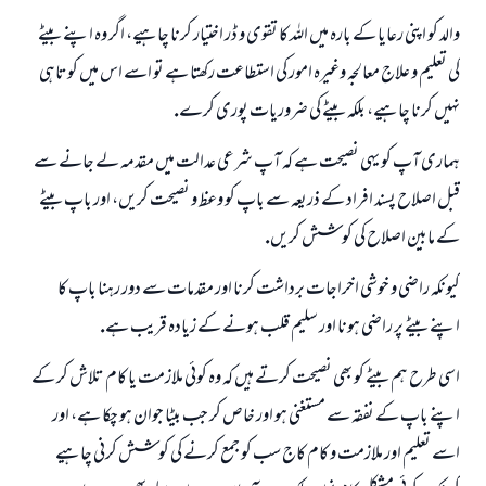
والد كو اپنى رعايا كے بارہ ميں اللہ كا تقوى و ڈر اختيار كرنا چاہيے، اگر وہ اپنے بيٹے
كى تعليم و علاج معالجہ وغيرہ امور كى استطاعت ركھتا ہے تو اسے اس ميں كوتاہى
نہيں كرنا چاہيے، بلكہ بيٹے كى ضروريات پورى كرے.
ہمارى آپ كو يہى نصيحت ہے كہ آپ شرعى عدالت ميں مقدمہ لے جانے سے
قبل اصلاح پسند افراد كے ذريعہ سے باپ كو وعظ و نصيحت كريں، اور باپ بيٹے
كے مابين اصلاح كى كوشش كريں.
كيونكہ راضى و خوشى اخراجات برداشت كرنا اور مقدمات سے دور رہنا باپ كا
اپنے بيٹے پر راضى ہونا اور سليم قلب ہونے كے زيادہ قريب ہے.
اسى طرح ہم بيٹے كو بھى نصيحت كرتے ہيں كہ وہ كوئى ملازمت يا كام تلاش كر كے
اپنے باپ كے نفقہ سے مستغنى ہو اور خاص كر جب بيٹا جوان ہو چكا ہے، اور
اسے تعليم اور ملازمت و كام كاج سب كو جمع كرنے كى كوشش كرنى چاہيے