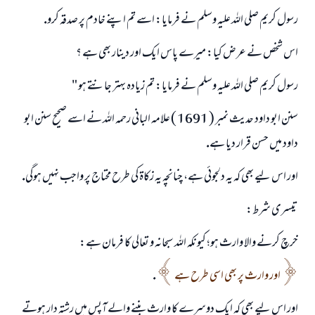
رسول كريم صلى اللہ عليہ وسلم نے فرمايا: اسے تم اپنے خادم پر صدقہ كرو.
اس شخص نے عرض كيا: ميرے پاس ايك اور دينار بھى ہے ؟
رسول كريم صلى اللہ عليہ وسلم نے فرمايا: تم زيادہ بہتر جانتے ہو "
سنن ابو داود حديث نمبر ( 1691 ) علامہ البانى رحمہ اللہ نے اسے صحيح سنن ابو
داود ميں حسن قرار ديا ہے.
اور اس ليے بھى كہ يہ دلجوئى ہے، چنانچہ يہ زكاۃ كى طرح محتاج پر واجب نہيں ہوگى.
تيسرى شرط:
خرچ كرنے والا وارث ہو؛ كيونكہ اللہ سبحانہ و تعالى كا فرمان ہے:
اور وارث پر بھى اسى طرح ہے
.
اور اس ليے بھى كہ ايك دوسرے كا وارث بننے والے آپس ميں رشتہ دار ہوتے