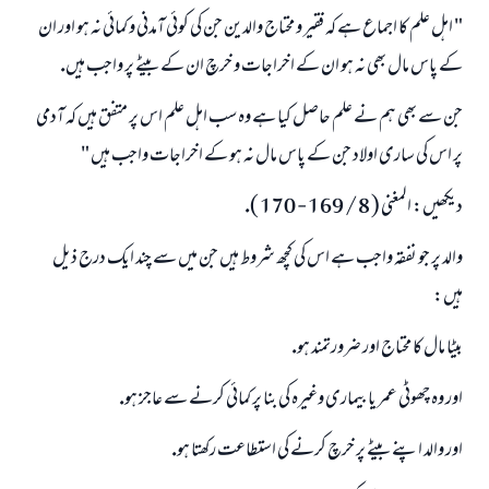
" اہل علم كا اجماع ہے كہ فقير و محتاج والدين جن كى كوئى آمدنى و كمائى نہ ہو اور ان
كے پاس مال بھى نہ ہو ان كے اخراجات و خرچ ان كے بيٹے پر واجب ہيں.
جن سے بھى ہم نے علم حاصل كيا ہے وہ سب اہل علم اس پر متفق ہيں كہ آدمى
پر اس كى سارى اولاد جن كے پاس مال نہ ہو كے اخراجات واجب ہيں "
ديكھيں: المغنى ( 8 / 169 - 170 ).
والد پر جو نفقہ واجب ہے اس كى كچھ شروط ہيں جن ميں سے چند ايك درج ذيل
ہيں:
بيٹا مال كا محتاج اور ضرورتمند ہو.
اور وہ چھوٹى عمر يا بيمارى وغيرہ كى بنا پر كمائى كرنے سے عاجز ہو.
اور والد اپنے بيٹے پر خرچ كرنے كى استطاعت ركھتا ہو.