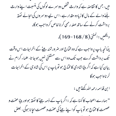
ہيں، جس كا تقاضہ ہے كہ وارث شخص دوسرے لوگوں كى بنسبت اپنے وارث
بننے والے كے مال كا زيادہ حقدار ہے، اس ليے دوسروں كى بجائے نفقہ
برداشت كرنے كے ساتھ صلہ رحمى كرنا خاص كر واجب ہوگا.
ديكھيں: المغنى ( 8 / 168 - 169 ).
چنانچہ باپ پر واجب ہے كہ وہ محتاج اور ضرورتمند بيٹے كے اخراجات اس وقت
تك برداشت كرے جب تك وہ اس سے مستغنى نہيں ہو جاتا، علماء كرام نے
بيان كيا ہے كہ اگر بيٹا شادى كا محتاج ہو تو باپ پر اس كى شادى كے اخراجات
كرنا واجب ہوگا
ابن قدامہ رحمہ اللہ كہتے ہيں:
" ہمارے اصحاب كا كہنا ہے كہ: اگر باپ كے ذمہ بيٹے كا نفقہ ہو اور بيٹا عفت و
عصمت كا محتاج ہو تو باپ كو اپنے بيٹے كى عفت و عصمت بچانا ہوگى، بعض