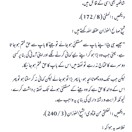
شافعيہ بھى اسى كے قائل ہيں.
ديكھيں: المغنى ( 8 / 172 ).
شيخ صالح الفوزان حفظہ اللہ كہتے ہيں:
" جيسے ہى بيٹا اپنے باپ سے مستغنى ہو جائے تو بيٹے كا باپ سے حق ختم ہو جاتا
ہے، يعنى جب وہ بڑا ہو كر اپنے ليے كمائى كرنے لگے اور اپنى آمدنى كى بنا پر كسى
دوسرے كا محتاج نہ رہے تو نفقہ ميں اس كے باپ كا حق ختم ہو جائيگا.
ليكن جب تك وہ چھوٹا بچہ ہو، يا پھر بڑا تو ہو جائے ليكن كمائى نہ كر سكتا ہو تو پھر
اس كے والد كا حق ہے كہ وہ بيٹے كے مستغنى ہونے تك نفقہ برداشت كرے،
كيونكہ قرابت و رشتہ دارى كى بنا پر يہ واجب ہے.
ديكھيں: المنتقى من فتاوى الشيخ الفوزان ( 3 / 240 ).
خلاصہ يہ ہوا كہ: