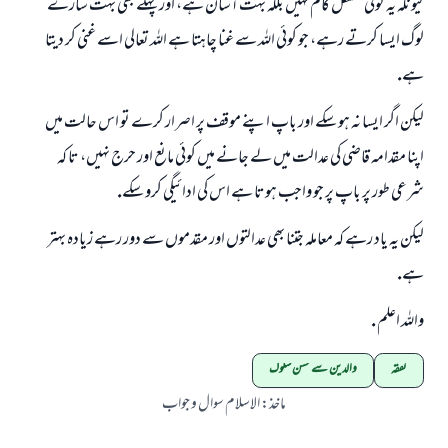
كيونكہ يہ كوئى مشكل كام نہيں بلكہ بہت آسان ہے، اور پہلے بھى بہت سارے
لوگ ايسا كرتے رہے، جو كوئى اللہ سے غنا چاہتا ہے اللہ تعالى اسے غنى كر ديتا
ہے.
ليكن اگر ايسا نہ ہو سكے اور باپ اپنے موقف پر اصرار كرے تو اس حالت ميں
اپنا مقدامہ قاضى كى عدالت ميں لے جانے ميں كوئى مانع اور حرج نہيں، تا كہ
شرعى طور پر باپ پر جو واجب ہوتا ہے اس كى ادائيگى كرو سكے.
ليكن يہ ياد رہے كہ معاملہ جتنا بھى عدالتوں اور مقدموں سے دور رہے زيادہ بہتر
ہے.
واللہ اعلم .
نفقہ
والدین سے حسن سلوک
ماخذ
:
الاسلام سوال و جواب