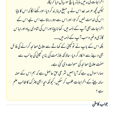
اخراجات كى مد ميں ماہانہ پانچ سو ريال ديا كريگا.
ليكن كچھ عرصہ بعد اس نے يہ مبلغ دينا بند كر ديا، اور كہنے لگا كہ اس كا بيٹا
اس كى خدمت نہيں كرتا، اور اس سے دور رہتا ہے اس ليے اس كے
اخراجات بھى آپ كے ذمہ ہيں، كھانا پينا اور اس كى شادى بياہ اور لباس
گاڑى وغيرہ سب آپ كے ذمہ ہيں....
بلكہ اس كے باپ نے تو كمپنى كے كھاتے سے علاج معالجہ كرانے كى فائل
بھى دينے سے انكار كر ديا، حالانكہ ملازمت كى بنا پر كمپنى كى جانب سے
مفت علاج معالجہ كى سہولت دى گئى ہے.
ہمارا سوال يہ ہے كہ آيا ہميں شرعى حق حاصل ہے كہ ہم اس كے سولہ
سالہ بيٹے كے اخراجات طلب كر سكيں، كيونكہ بچہ ابھى ميٹرك كا طالب علم
ہے ؟
جواب کا متن