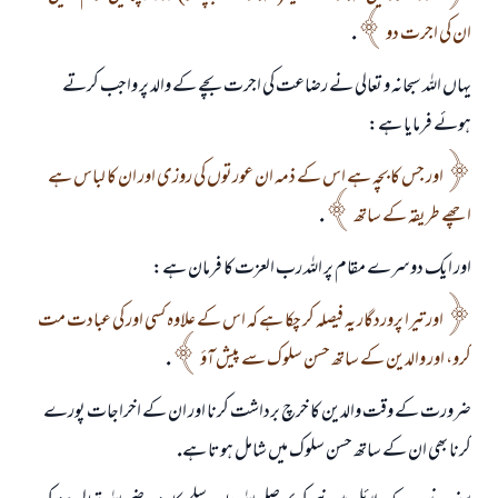
ان كى اجرت دو
.
يہاں اللہ سبحانہ و تعالى نے رضاعت كى اجرت بچے كے والد پر واجب كرتے
ہوئے فرمايا ہے:
اور جس كا بچہ ہے اس كے ذمہ ان عورتوں كى روزى اور ان كا لباس ہے
اچھے طريقہ كے ساتھ
.
اور ايك دوسرے مقام پر اللہ رب العزت كا فرمان ہے:
اور تيرا پروردگار يہ فيصلہ كر چكا ہے كہ اس كے علاوہ كسى اور كى عبادت مت
كرو، اور والدين كے ساتھ حسن سلوك سے پيش آؤ
.
ضرورت كے وقت والدين كا خرچ برداشت كرنا اور ان كے اخراجات پورے
كرنا بھى ان كے ساتھ حسن سلوك ميں شامل ہوتا ہے.