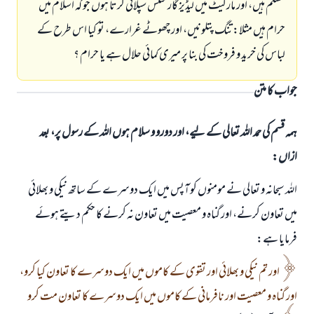
مسلم ہيں، اور ماركيٹ ميں ليڈيز گارمنٹس سپلائى كرتا ہوں جو كہ اسلام ميں
حرام ہيں مثلا: تنگ پتلونيں، اور چھوٹے غرارے، تو كيا اس طرح كے
لباس كى خريد و فروخت كى بنا پر ميرى كمائى حلال ہے يا حرام ؟
جواب کا متن
ہمہ قسم کی حمد اللہ تعالی کے لیے، اور دورو و سلام ہوں اللہ کے رسول پر، بعد
ازاں:
اللہ سبحانہ و تعالى نے مومنوں كو آپس ميں ايك دوسرے كے ساتھ نيكى و بھلائى
ميں تعاون كرنے، اور گناہ و معصيت ميں تعاون نہ كرنے كا حكم ديتے ہوئے
فرمايا ہے:
اور تم نيكى و بھلائى اور تقوى كے كاموں ميں ايك دوسرے كا تعاون كيا كرو،
اور گناہ و معصيت اور نافرمانى كے كاموں ميں ايك دوسرے كا تعاون مت كرو