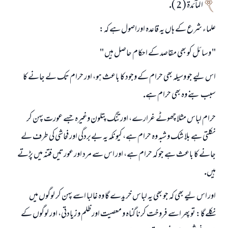
المآئدۃ ( 2 ).
علماء شرع كے ہاں يہ قاعدہ اوراصول ہے كہ:
" وسائل كو بھى مقاصد كے احكام حاصل ہيں "
اس ليے جو وسيلہ بھى حرام كے وجود كا باعث ہو، اور حرام تك لے جانے كا
سبب بنے وہ بھى حرام ہے.
حرام لباس مثلا چھوٹے غرارے، اور تنگ پتلون وغيرہ جسے عورت پہن كر
نكلتى ہے بلا شك و شبہ وہ حرام ہے، كيونكہ يہ بےبردگى اور فحاشى كى طرف لے
جانے كا باعث ہے جو كہ حرام ہے، اور اس سے مرد اور عورتيں فتنہ ميں پڑتے
ہيں.
اور اس ليے بھى كہ جو بھى يہ لباس خريدے گا وہ غالبا اسے پہن كر لوگوں ميں
نكلےگا: تو پھر اسے فروخت كرنا گناہ و معصيت اور ظلم و زيادتى، اور لوگوں كے