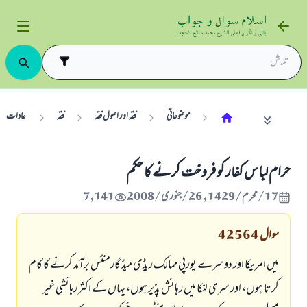
موضوعاتی
فقہ اور اصول فقہ
فقہ
عادات
حرام لباس كفار كو فروخت كرنے كا حكم
17/محرم/1429 , 26/جنوری/2008
7,141
سوال
42564
ميں امريكا اور دوسرے يورپى ممالك ريڈى ميڈ گارمنٹس برآمد كرنے كا كام
كرتا ہوں، اور سرى لنكا ميں رہائش پذير ہوں، يہاں كے اكثر رہائشى غير