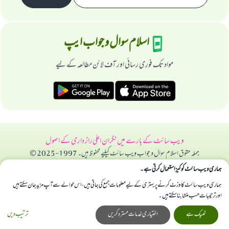
اسلام سوال و جواب ایپ
مواد تک فوری رسائی اور آف لائن مطالعہ کے لیے
ویب سائٹ کے بارے میں
نگران اعلی
راز داری کے اصول
جملہ حقوق اسلام سوال و جواب ویب سائٹ کیلیے محفوظ ہیں۔ 1997-2025 ©
ہماری ویب سائٹ کوکیز استعمال کرتی ہے۔
ہماری ویب سائٹ کا وزٹ کرنے پر بہتری کے لیے معلومات جمع کی جاتی ہیں، اس حوالے سے آپ مزید جان سکتے ہیں
اور ترتیبات حسب منشا بنا سکتے ہیں۔
ٹھیک ہے
اختیاری خدمات مسترد کریں
ترتیب دیں