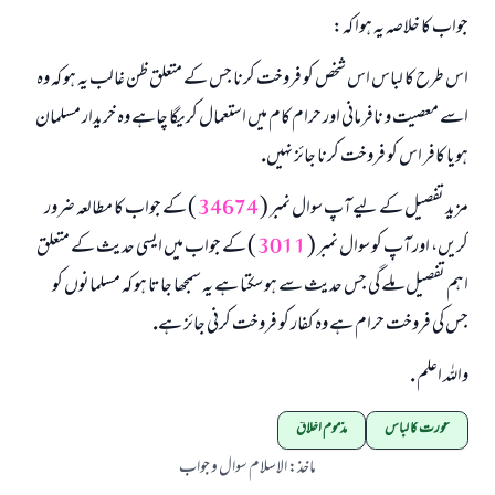
جواب كا خلاصہ يہ ہوا كہ:
اس طرح كا لباس اس شخص كو فروخت كرنا جس كے متعلق ظن غالب يہ ہو كہ وہ
اسے معصيت و نافرمانى اور حرام كام ميں استعمال كريگا چاہے وہ خريدار مسلمان
ہويا كافر اس كو فروخت كرنا جائز نہيں.
مزيد تفصيل كے ليے آپ سوال نمبر (
34674
) كے جواب كا مطالعہ ضرور
كريں، اور آپ كو سوال نمبر (
3011
) كے جواب ميں ايسى حديث كے متعلق
اہم تفصيل ملے گى جس حديث سے ہو سكتا ہے يہ سمجھا جاتا ہو كہ مسلمانوں كو
جس كى فروخت حرام ہے وہ كفار كو فروخت كرنى جائز ہے.
واللہ اعلم .
عورت کا لباس
مذموم اخلاق
ماخذ
:
الاسلام سوال و جواب