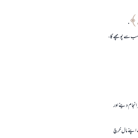
.
للہ سب سے پوچھے گا،
انجام دينے اور
 اپنے مال خرچ