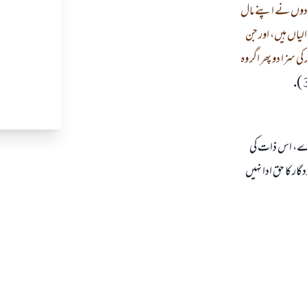
ردوں نے اپنے مال
لياں ہيں، اور جن
ى سزا دو پھر اگر وہ
ہ كرے، اس ذات كى
 كا حق ادا نہيں