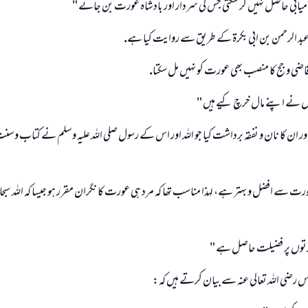
كاميابى حاصل نہيں كر سكتى جس كى سردار اور بادشاہ عورت بن جائے "
(مسلم : 1893)
بد الرحمن بن ابى بكرۃ كے طريق سے روايت كيا ہے.
قاضى و جج كا منصب بھى عورت كو نہيں مل سكتا.
ابھی تعاون کریں
ں نے اپنے مال خرچ كيے ہيں "
 اور ان كا نان و نفقہ برداشت كيا جو اللہ اور اس كے رسول صلى اللہ عليہ وسلم نے كتاب وسن
ت سے افضل و بہتر ہے، لہذا مناسب تھا كہ مرد ہى عورت كا نگران مقرر ہو جيسا كہ اللہ سبحانہ
ورتوں پر فضيلت حاصل ہے "
باس رضى اللہ تعالى عنہ سے بيان كرتے ہيں كہ: