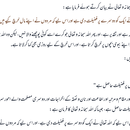
بحانہ و تعالى نے بيان كرتے ہوئے فرمايا ہے:
نے ايك كو دوسرے پر فضيلت دى ہے اور اس ليے كہ مردوں نے اپنے مال خرچ كيے ہيں
لہ ہے اور تقدير ہے، اور پھر اللہ سبحانہ و تعالى جو كرے اسے كوئى پوچھنے والا نہيں، ليكن وہ ا
 اپنے بيوى بچوں پر خرچ كرتا ہے، اور اس خرچ كے ليے روزى بھى كما كر لاتا ہے.
ہيں:
ں پر فضيلت حاصل ہے "
اور مقام و مرتبہ اور اطاعت اور نان و نفقہ كے اخراجات اور دوسرى مصلحت والے امور سر
يلت حاصل ہے، جيسا كہ اللہ سبحانہ و تعالى كا فرمان ہے:
يں اس ليے كہ اللہ تعالى نے ايك كو دوسرے پر فضيلت دى ہے، اور اس ليے كہ مردوں نے