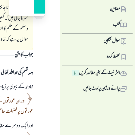
ليے سوال كرنا جائز
مضامین
شرما جاتى ہيں كہ كہ
کتب
وسلم كے حكم كا انك
سوال يہ ہے كہ خاو
سوال بھیجیں
جواب کا متن
محفوظ کردہ
ہمہ قسم کی حمد اللہ تع
انٹرنیٹ کے بغیر مطالعہ کریں
نِیا
خاوند كے بيوى پر زياد
پرانے ورژن پر لوٹ جائیں
اور ان عورتوں كے
عورتوں پر فضيلت حاصل
اور ايك دوسرے مقام 