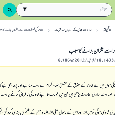
خانگی فقہ
خاوند اور بیوی کے درمیان معاشرت
خاوند كى فضيلت اور اسے نگران بنانے كا 
ور اسے نگران بنانے كا سبب
8,186
كى ہوں ميں نے خاوند كے حقوق كے متعلق علماء كرام سے بہت سنا ہے اور پڑھا بھى ہے كہ
ر بہت سارى احاديث پڑھى ہيں جن ميں عورت كا اپنے خاوند كى نافرمانى كرنے پر بہت شد
ى شادى ہوگى تو ميں اللہ اور اس كے رسول صلى اللہ عليہ وسلم كے حكم كى پابندى كرونگى، 