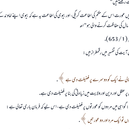
 ركھتے ہيں "
ہيں عورت اس كے حكم كى اطاعت كريگى، اور بيوى كى اطاعت يہ ہے كہ بيوى اپنے خاوند كے 
 مال كى حفاظت كرنے والى ہو " اھـ
 ).
 آيت كى تفسير ميں رقمطراز ہيں:
تعالى نے ايك كو دوسرے پر فضيلت دى ہے
.
پر عقل اور دين اور ولايت ميں زيادتى كى بنا پر فضيلت دى ہے.
: گواہى ميں مردوں كو عورتوں پر فضيلت دى ہے، اس ليے كہ فرمان بارى تعالى ہے:
 ہوں تو ايك مرد اور دو عورتيں
.