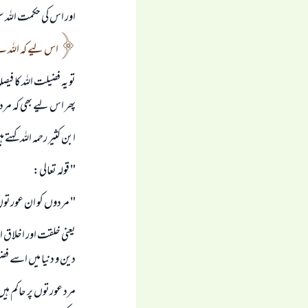
اور اس كى حكمت اللہ س
اس ليے كہ اللہ 
تو يہ فضيلت اللہ كا فيص
پھر اس ليے بھى كہ مرد
ابن كثير رحمہ اللہ كہتے 
" قولہ تعالى:
" مردوں كو ان عورتو
يعنى خلقت اور اخلاق 
دين و دنيا ميں اسے فض
مرد عورتوں پر حاكم ہ