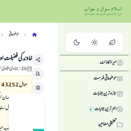
موضوعاتی
خاوند كى فضيلت ا
میرا اکاؤنٹ
26/جمادى الأولى/1433 , 18/اپریل/2012
موضوعاتی فہرست
سوال
43252
تازہ ترین جوابات
ميں ايك مسلمان لڑ
فضيلت حاصل ہے، او
اہم ترین جوابات
نِیا
ہے.
تحقیقی مضامین
ان شاء اللہ جب مير