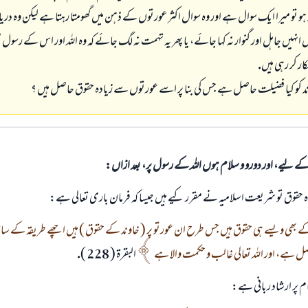
 ہو تو ميرا ايك سوال ہے اور وہ سوال اكثر عورتوں كے ذہن ميں گھومتا رہتا ہے ليكن وہ 
يں انہيں جاہل اور گنوار نہ كہا جائے، يا پھر يہ تہمت نہ لگ جائے كہ وہ اللہ اور اس كے رسول صل
ار كر رہى ہيں.
ند كو كيا فضيلت حاصل ہے جس كى بنا پر اسے عورتوں سے زيادہ حقوق حاصل ہيں ؟
الی کے لیے، اور دورو و سلام ہوں اللہ کے رسول پر، بعد ازاں:
ہ حقوق تو شريعت اسلاميہ نے مقرر كيے ہيں جيسا كہ فرمان بارى تعالى ہے:
 بھى ويسے ہى حقوق ہيں جس طرح ان عورتو پر ( خاوند كے حقوق ) ہيں اچھے طريقہ كے سات
 ہے، اور اللہ تعالى غالب و حكمت والا ہے
البقرۃ ( 228 ).
پر ارشاد ربانى ہے: