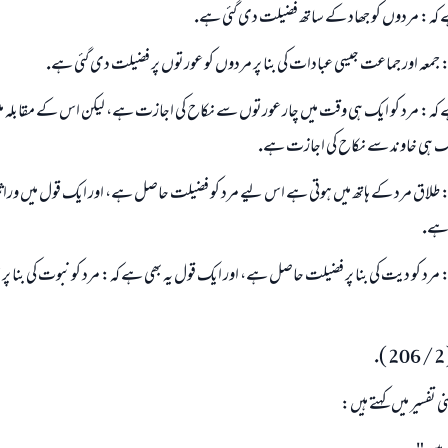
ے كہ: مردوں كو جھاد كے ساتھ فضيلت دى گئى ہے.
كہ: جمعہ اور جماعت جيسى عبادات كى بنا پر مردوں كو عورتوں پر فضيلت دى گئى ہے.
ے كہ: مرد كو ايك ہى وقت ميں چار عورتوں سے نكاح كى اجازت ہے، ليكن اس كے مقابلہ 
 ہى خاوند سے نكاح كى اجازت ہے.
 كہ: طلاق مرد كے ہاتھ ميں ہوتى ہے اس ليے مرد كو فضيلت حاصل ہے، اور ايك قول ميں وراث
ا ہے.
كہ: مرد كو ديت كى بنا پر فضيلت حاصل ہے، اور ايك قول يہ بھى ہے كہ: مرد كو نبوت كى بنا 
نى تفسير ميں كہتے ہيں: