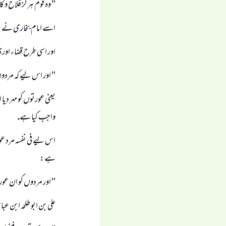
" وہ قوم ہرگز فلاح و 
اسے امام بخارى نے ع
اور اسى طرح قضاء اور 
" اور اس ليے كہ مردو
يعنى عورتوں كو مہر ديا
واجب كيا ہے.
اس ليے فى نفسہ مرد عور
ہے:
" اور مردوں كو ان ع
على بن ابو طلحہ ابن ع