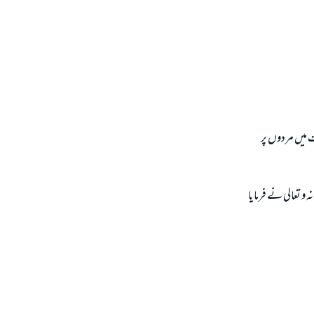
ت ميں مردوں پر
 و تعالى نے فرمايا