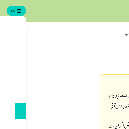
اردو
سبب
 اسے بيوى پر
يد وعيد آئى
ليكن اگر ميرے