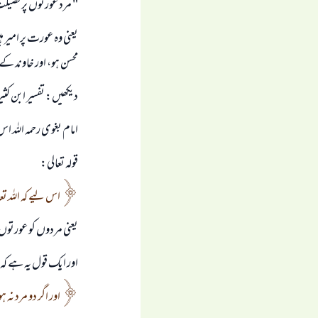
" مرد عورتوں پر فضيلت
يعنى وہ عورت پر امير 
محسن ہو، اور خاوند كے
ديكھيں: تفسير ابن كثير ( 1 / 653
امام بغوى رحمہ اللہ اس
قولہ تعالى:
اس ليے كہ اللہ 
يعنى مردوں كو عورتوں 
اور ايك قول يہ ہے كہ
اور اگر دو مرد نہ