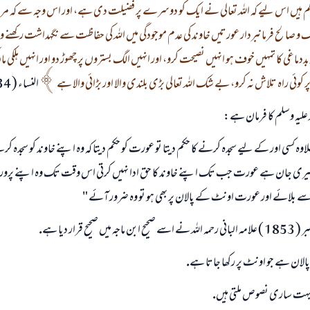
اكم ہيں اس ليے كہ اللہ تعالى نے ايك كو دوسرے پر فضيلت دى ہے، اور اس وجہ سے كہ م
 صالح فرمانبردار عورتيں خاوند كى عدم موجودگى ميں اللہ كى حفاظت سے نگہداشت ركھنے وا
بددماغى كا تمہيں خوف ہو انہيں نصيحت كرو، اور انہيں الگ بستروں پر چھوڑ دو اور انہيں ہلكى مار ك
 كوئى راہ تلاش نہ كرو، بے شك اللہ تعالى بڑى بلندى والا اور بڑائى والا ہے
النساء ( 34 ).
 عليہ وسلم كا فرمان ہے:
علاوہ كسى اور كے ليے سجدہ كرنے كا حكم ديتا تو عورت كو حكم ديتا كہ وہ اپنے خاوند كو سجد
يرى جان ہے عورت جب تك اپنے خاوند كا حق ادا نہيں كرتى اس وقت تك وہ اپنے پروردگار
 اسے بلائے اور عورت اونٹ كے پالان پر بھى ہو تو وہ ضرور آئے "
حيح قرار ديا ہے.
 پالان ہے جو اونٹ پر ركھا جاتا ہے.
 بہت سارى نصوص ملتى ہيں.