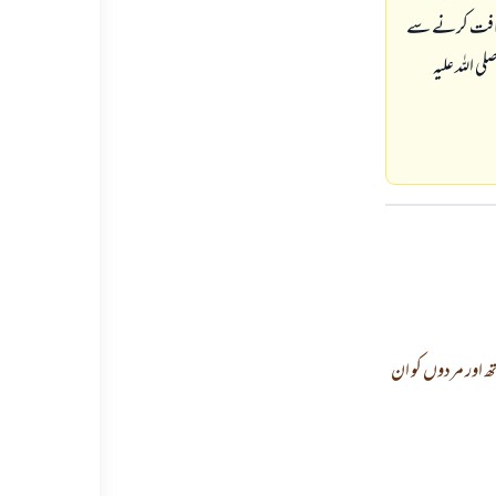
دريافت كرنے سے
ى اللہ عليہ
ھ اور مردوں كو ان