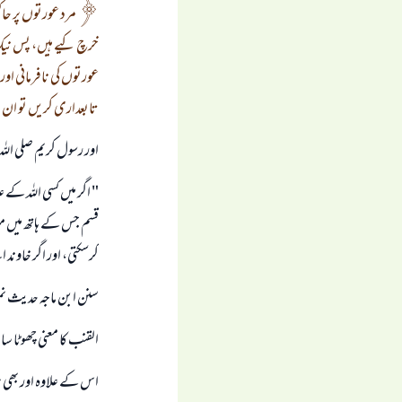
مرد عورتوں پر ح
خرچ كيے ہيں، پس نيك و
عورتوں كى نافرمانى اور 
تابعدارى كريں تو ان پر
اور رسول كريم صلى اللہ
" اگر ميں كسى اللہ كے 
قسم جس كے ہاتھ ميں م
كرسكتى، اور اگر خاوند
سنن ابن ماجہ حديث نمبر ( 1853 ) علامہ البانى رحمہ اللہ نے اسے صحيح ابن ماجہ ميں ص
القنب كا معنى چھوٹا سا
اس كے علاوہ اور بھى