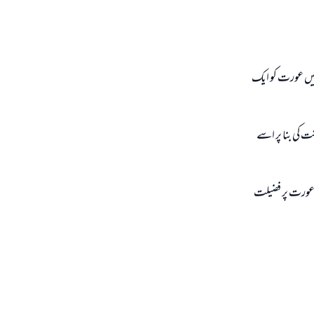
ميں عورت كو ايك
ت كى بنا پر اسے
پر عورت پر فضيلت