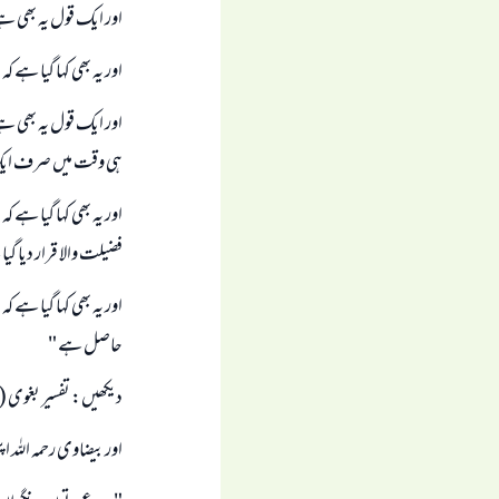
اور ايك قول يہ بھى ہ
اور يہ بھى كہا گيا ہے 
اور ايك قول يہ بھى ہ
ہى وقت ميں صرف ايك
اور يہ بھى كہا گيا ہے
فضيلت والا قرار ديا گي
اور يہ بھى كہا گيا ہے 
حاصل ہے "
ديكھيں: تفسير بغوى ( 2 / 206 ).
اور بيضاوى رحمہ اللہ اپ