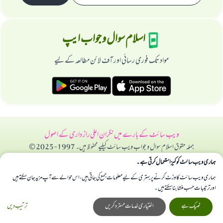
اسلام سوال و جواب ایپ
مواد تک فوری رسائی اور آف لائن مطالعہ کے لیے
ویب سائٹ کے بارے میں
نگران اعلی
راز داری کے اصول
جملہ حقوق اسلام سوال و جواب ویب سائٹ کیلیے محفوظ ہیں۔ 1997-2025 ©
ہماری ویب سائٹ کوکیز استعمال کرتی ہے۔
ہماری ویب سائٹ کا وزٹ کرنے پر بہتری کے لیے معلومات جمع کی جاتی ہیں، اس حوالے سے آپ مزید جان سکتے ہیں
اور ترتیبات حسب منشا بنا سکتے ہیں۔
ٹھیک ہے
اختیاری خدمات مسترد کریں
ترتیب دیں