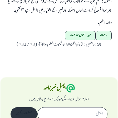
دھوكہ كا علم ہو جائے تو مالك كو اختيار حاصل ہے كہ وہ اسى بيع كو جارى ركھے، يا
پھر سودا منسوخ كر دے اور يہ دھوكہ اور غبن كے اختيار ميں داخل ہے " انتہى.
واللہ اعلم .
بدعت
غیر مسلموں کو دعوت
ماخذ
:
ديكھيں: فتاوى اللجنۃ الدائمۃ للبحوث العلميۃ والافتاء ( 13 / 132 )
ایمیل خبرنامہ
اسلام سوال و جواب کی میلنگ لسٹ میں شامل ہوں
سبسکرائب کریں