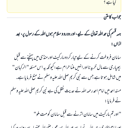
كيا ہے ؟
جواب کا متن
ہمہ قسم کی حمد اللہ تعالی کے لیے، اور دورو و سلام ہوں اللہ کے رسول پر، بعد
ازاں:
سامان فروخت كرنے كے ليے تيار كردہ ماركيٹ اور منڈى ميں پہنچنے سے قبل
بيوپارى سےمال خريدنا اور انہيں ملنا حرام ہے؛ كيونكہ يہ اس مسئلہ " الركبان "
ميں شامل ہوتا ہے جس سے نبى كريم صلى اللہ عليہ وسلم نے منع فرمايا ہے.
مسند احمد ميں امام احمد رحمہ اللہ نے حديث نقل كى ہے نبى كريم صلى اللہ عليہ وسلم
نے فرمايا:
" اور تم ماركيٹ ميں سامان اترنے سے قبل سامان كو مت ملو "