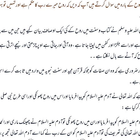
 کے بارہ میں سوال کرتے ہیں آپ کہ دیں کہ روح میرے رب کا حکم ہے اورتمہیں تو بہت ہ
صلی اللہ علیہ وسلم نے کتاب وسنت میں روح کے کئ ایک اوصاف بیان کیے ہیں جن میں سے چن
 اوراسے جکڑا اور کفن میں لپیٹا جاتا ہے ، وہ آتی اورجاتی ہے اوپرچڑھتی اورنیچے اترتی ہے
 کہ آٹے سے بال نکلتا ہے ۔۔
رضروری ہے کہ وہ ان صفات کوجوکہ قرآن مجید اور سنت نبویہ میں وارد ہیں ثابت کرے اس
 ہے ۔
ے کہ اللہ تعالی نے آدم علیہ السلام کوپیدا فرمایا اوراس میں روح پھونکی اوراسی طرح نبی صلی 
کرکیا ہے :
 علیہ السلام کوپیدا فرمایااوران میں روح پھونکی توآدم علیہ السلام نے چھینک ماری اورالحمدللہ
اللہ تعالی کی تعریف کی توآدم علیہ السلام کو ان کے رب نے کہا اے آدم اللہ تعالی تجھ پ