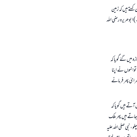
کہتے ہیں کہ زمین
 ابوھریرہ رضي اللہ
ہ میں گۓ گویا کہ
وانہوں نے اپنا
دھرائ پھر فرمانے
تے ہیں گویا کہ
اتے ہیں پھر ملک
نبی صلی اللہ علیہ