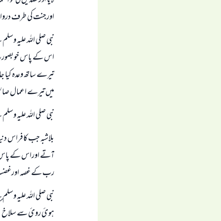
اورجنت کی طرف درواز
نبی صلی اللہ علیہ وسلم
اس کے پاس خوبصورت و
تیرے ساتھ وعدہ کیا ج
میں تیرے اعمال صالحہ
نبی صلی اللہ علیہ وسلم 
بلاشبہ جب کافراس دن
آتے اوراس کے پاس حد
رب کے غصہ اورغضب
نبی صلی اللہ علیہ وسل
ہوئ روئ سے سلاخ کھی