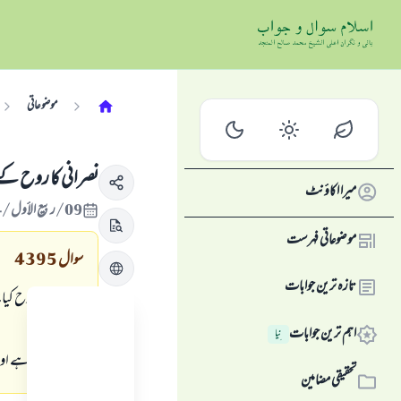
موضوعاتی
نصرانی کا روح کے 
میرا اکاؤنٹ
09/ربيع الأول/1424 , 10/مئی/2003
موضوعاتی فہرست
سوال
4395
تازہ ترین جوابات
اسلام میں روح کیا 
اہم ترین جوابات
نِیا
مثلا روح کیا ہے اور
تحقیقی مضامین