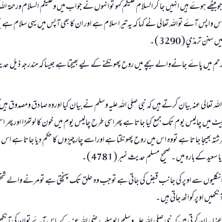
شتوں کے پاس جا‎ؤ جوبیٹھے ہوۓ ہیں انہیں جا کر السلام علیکم کہو توانہوں نے جواب میں وعلیکم السلام ورحمۃ ال
 واپس آۓ تواللہ تعالی نے کہا کہ یہ تیرا سلام ہے اور ان کا بھی آپس میں یہی سلام ہے
ن ترمذي ( 3290 ) ۔
دررحم میں پاۓ جانےوالے بچے میں روح پھونکنے کے لیے بھیجتا ہے جیسا کہ مندرجہ ذيل حدی
للہ تعالی عنہ بیان کرتے ہیں کہ نبی صلی اللہ علیہ وسلم نے بیان کیا اوروہ صادق ومصدوق ہيں
ٹ میں چالیس یوم تک جمع کیا جاتا ہے پھراسی طرح چالیس یوم میں خون کا لوتھڑا اورپھر ا
فرشتہ بھیجا جاتا ہے تووہ اس میں روح پھونکتا ہے اوراسے چارچيزوں کا حکم دیا جاتا ہے
ید کےبارہ میں ۔ صحیح مسلم حدیث نمبر ( 4781 ) ۔
 نیچے پاؤ‎ں کی انگلیوں سے اوپر کی جانب قبض کی جاتی ہے توجب وہ حلق تک پہنچتی ہے تومرنے وال
کھیں اوپرکواٹھ جاتی ہیں ۔