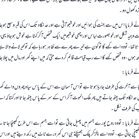
لایا اورتصدیق کی توآسمان میں آواز 
ہ کھول دو ۔
 نے فرمایا اس میں سے جنت کی ہوائيں اور خوشبو آتی ہے اور حد نگاہ تک اس کی قبر وسیع ہوجائ 
جیہ شکل اورخوبصورت لباس اوراچھی خوشبومیں ایک شخص آکرکہتا ہے خوش ہوجاؤ یہی 
اتا تھا ، تووہ اسے کہے گا توکون ہے تیرے چہرےسے ظاہر ہورہا ہے کہ توخیرلانے والا ہ
 ہوں ، وہ شخص کہے گا اے رب قیامت قائم کردے حتی کہ میں اپنے گھر اورمال میں چلا ج
نے فرمایا :
یا سے آخرت کی طرف جارہا ہوتا ہے تواس آسمان سے اس کے پاس سیاہ چہروں والے کھر
 نگاہ تک بیٹھ جاتے ہیں پھرملک الموت آکر اس کے سرکےپاس بیٹھ جاتا اورکہتا کہ 
 کی طرف نکل ۔
م نے فرمایا : تووہ روح پورے جسم میں پھیل جاتی ہے تواسے جسم سے اس طرح کھینچا جاتا ہ
نچی جاتی ہے ، تووہ اسے پکڑکر پلک جھپکتے ہی اس کھردرے ٹاٹ میں رکھ دیتے ہیں اورا