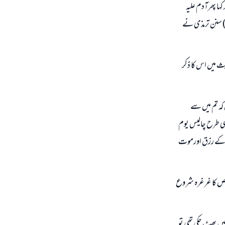
لہ کہا پھرآدم علیہ
 ) سنن ترمذی نے
ث میں اس کا ذکر
 کہ تم میں سے
سی طرح چالیس یوم
 اس کے رزق اورموت
ے شخص کا غرغرہ شروع