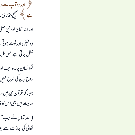
اوروہ آپ سے روح
ہے
صحیح بخاری۔
اوراللہ تعالی اورنبی 
وہ قبض اورفوت ہوتی ہے
نکل جاتی ہے جس طرح
توانسان پریہ واجب او
روح بدن کی طرح نہیں
جیسا کہ قرآن مجیدمیں ہ
حديث میں بھی اس کا ذ
( اللہ تعالی نے جب آدم
تعالی کی اجازت سے ہی 