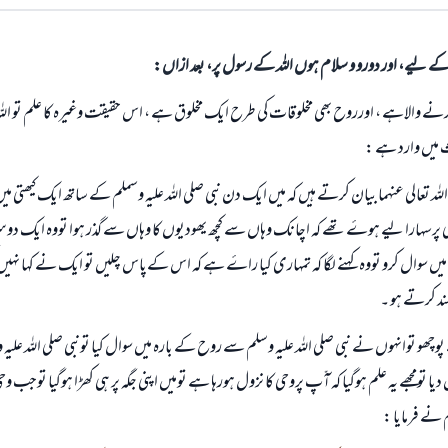
الی کے لیے، اور دورو و سلام ہوں اللہ کے رسول پر، بعد ازاں:
دا کرنے والاہے ، اورروح بھی مخلوقات کی طرح ایک مخلوق ہے ، اس حقیقت وغیرہ کا علم تو ال
میں وارد ہے :
لہ تعالی عنہما بیان کرتے ہيں کہ میں ایک دن نبی صلی اللہ علیہ وسملم کے ساتھ ایک کیھتی میں ت
ڑی پرسہارا لیے ہوۓ تھے کہ اچانک وہاں سے کچھ یھودیوں کا وہاں سے گذر ہوا تووہ ایک دو
ں سوال کرو تووہ کہنے لگا کہ تمہاری کیا راۓ ہے کہ اس کےپاس چلیں تو ایک نے کہا نہیں
ند کرتے ہو ۔
پوچھو توانہوں نے نبی صلی اللہ علیہ وسلم سے روح کے بارہ میں سوال کیا تونبی صلی اللہ علی
دیا تومجھے یہ علم ہوگيا کہ آّپ پروحی کا نزول ہورہا ہے تومیں اپنی جگہ پر ہی کھڑا ہوگيا توجب وح
م نے فرمایا :