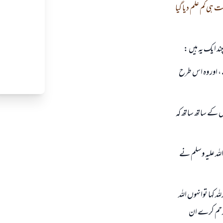
ی کم علم دیا گیا
د ایک یہ ہیں :
 ، اور وہ اس طرح
 کے ساتھ ساتھ کہ
اللہ علیہ وسلم نے
 کہا توانہوں اللہ
ر رحم کرے ان