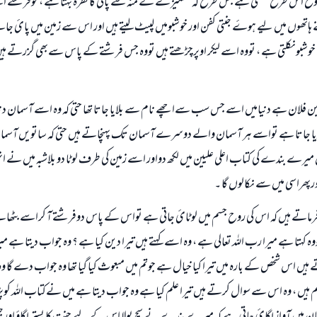
روح اس طرح نکلتی ہے جس طرح کہ مشکیزے کے منہ سے پانی کا قطرہ بہتا ہے ، توفرشتے اسے
ے ہاتھوں میں لیے ہوۓ جنتی کفن اور خوشبومیں لپیٹ لیتے ہیں اور اس سے زمین میں پائ 
 خوشبونکلتی ہے ، تووہ اسے لیکر اوپرچڑھتے ہیں تووہ جس فرشتے کے پاس سےبھی گزرتے ہیں 
ان بن فلان ہے دنیامیں اسے جس سب سےاچھے نام سے بلایا جاتا تھا حتی کہ وہ اسے آسمان 
دیا جاتا ہے تواسے ہر آسمان والے دوسرے آسمان تک پہنچاتے ہیں حتی کہ ساتویں آس
ں میرے بندے کی کتاب اعلی علیین میں لکھ دواور اسے زمین کی طرف لوٹا دو بلاشبہ میں نے انہی
ورپھراسی میں سے نکالوں گا ۔
م فرماتے ہیں کہ اس کی روح جسم میں لوٹائ‏ جاتی ہے تواس کے پاس دوفرشتے آ کراسے بٹھات
ہ کہتا ہے میرا رب اللہ تعالی ہے ، وہ اسے کہتے ہیں تیرا دین کیا ہے ؟ وہ جواب دیتا ہے م
ں اس شخص کے بارہ میں تیرا کیا خیال ہے جوتم میں مبعوث کیا گيا تھا وہ جواب دے گا وہ 
لم ہیں ، وہ اس سے سوال کرتے ہیں تیرا علم کیا ہے وہ جواب دیتا ہے میں نےکتاب اللہ کو