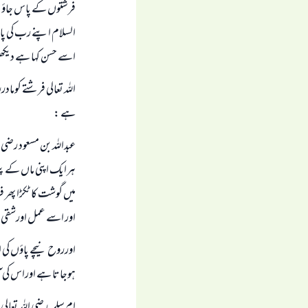
فر
السلام اپنے رب کی پاس
اسے حسن کہا ہے دیکھیں سن
اللہ تعالی فرشتے کوما
ہے :
عبداللہ بن مسعود رضی ا
ہرایک اپنی ماں کے پی
میں گوشت کا ٹکڑا پھر 
اور اسے عمل اورشقی یا سع
اورروح
ہوجاتا ہے اوراس کی آن