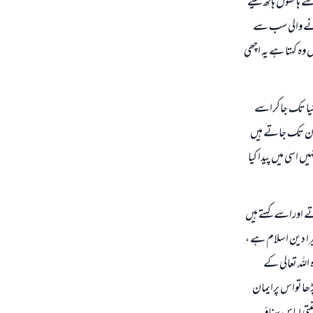
 ہاتھوں ہاتھ لیتے
جانے والی سب سے
وہ کہتا ہے یہ اچھی
دنیا تک جاکراسے
مان تک جاتے ہیں
ں اسی میں پیدا کیا
ے اوراسے کہتے ہيں
یرا دین اسلام ہے ،
اللہ تعالی کے
پڑھاتواس پرایمان