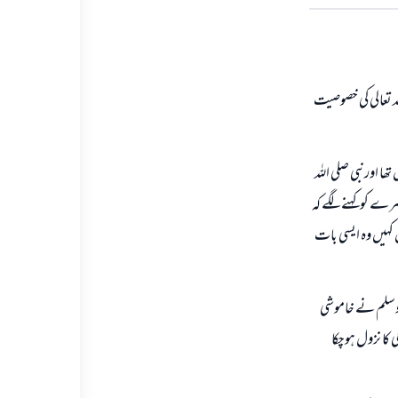
لہ تعالی کی خصوصیت
ھا اورنبی صلی اللہ
سرے کوکہنے لگے کہ
 کہیں وہ ایسی بات
ہ وسلم نے خاموشی
ی کا نزول ہوچکا