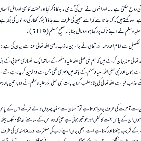
 کی روح نکلتی ہے ۔۔ اورانہوں نے اس کی گندی بدبو کا ذکر کیا اور لعنت کا بھی اوراہل آسمان 
(مسلم : 1893)
ہ کہتے ہیں کہ کہا جاتا ہے کہ اسے سجین کی طرف لے جاؤ ( جوکہ کفار کی روحوں کی جگہ ہے )
 علیہ وسلم نے اپنے ناک پررکھا ہوا رومال ہٹایا ۔ صحیح مسلم ( 5119 ) ۔
ابھی تعاون کریں
تفصیل سے امام احمدرحمہ اللہ تعالی نے براء بن عازب رضي اللہ تعالی عنہ سے بیان کی ہے :
 تعالی عنہ بیان کرتے ہيں کہ ہم نبی صلی اللہ علیہ وسلم کے ساتھ ایک انصاری صحابی کے جناز
ہوں اورنبی صلی اللہ علیہ وسلم کے ہاتھ میں چھڑی تھی جس سے وہ زمین کرید رہے تھے ، ت
 عذاب قبر سے اللہ تعالی کی پناہ طلب کرو یہ با ت نبی صلی اللہ علیہ وسلم نے دویا تین بار 
ا سے آخر ت کی طرف جارہا ہوتا ہے توآسمان سے سفید چہروں والے فرشتے اس کے پاس آ
 ان کےپاس جنت کا کفن اورخوشبو ہوتی ہے حتی کہ وہ اس کے سامنے حدنگاہ تک بیٹھ ج
ے قریب بیٹھتا اور کہتا ہے اے اچھی جان اپنے رب کی مغفرت اوررضامندی کی طرف چلو ، 