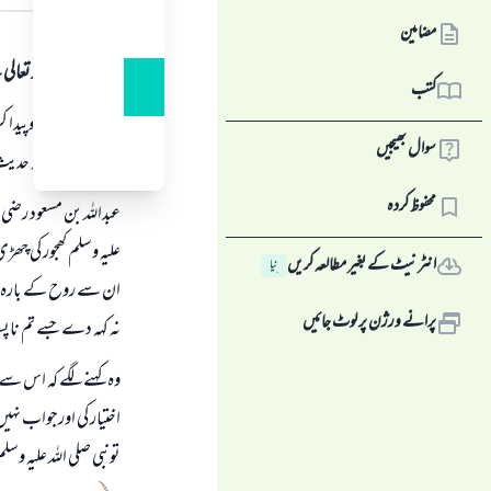
جواب کا متن
مضامین
ہمہ قسم کی حمد اللہ تع
کتب
اللہ تعالی ہر چیزکوپی
سوال بھیجیں
ہے جس طرح کہ حدیث 
محفوظ کردہ
عبداللہ بن مسعود رضي ال
علیہ وسلم کھجور کی چھ
انٹرنیٹ کے بغیر مطالعہ کریں
نِیا
ان سے روح کے بارہ می
پرانے ورژن پر لوٹ جائیں
نہ کہہ دے جسے تم ناپس
وہ کہنے لگے کہ اس سے 
اختیار کی اورجواب نہیں 
تونبی صلی اللہ علیہ وسل