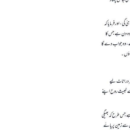
لگائ جاتی ہے کہ میرے بندے نے سچ بولا اس کے لیے جنت کا بستر لگا‎ؤ اورجنتی لباس پہناؤ
گی ، اورفرمایا کہ
وہ دن ہے جس کا
ے ، وہ جواب دے گا
اؤں ۔
درا ٹاٹ لیے
اے خبیث روح اپنے
ے جس طرح کہ بھیگی
س سے زمین پرپاۓ