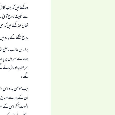
وہ کہتے ہیں کہ جب کافر
سے خبیث روح آئ ہے ، و
تعالی عنہ کہتے ہیں کہ نبی
روح نکلنے کےبارہ میں 
براء بن عازب رضي اللہ
ہمارے سروں پر پرندے 
سراٹھایا اورفرمانے لگے
لگے :
جب مومن بندہ اس دنی
ان کے چہرے سورج ہوں
الموت آکر اس کے سر ک