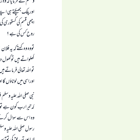
وسلم نے فرمایا کہ وہ 
اورپلک جھپکتے ہی اپن
اچھی قسم کی کستوری کی
روح کس کی ہے ؟
تووہ وہ کہتے کہ یہ فل
کھلواتے ہیں توکھول 
تو اللہ تعالی فرماتےہی
اوراسی میں لوٹاؤں گا ا
نبی صلی اللہ علیہ وسل
کہ تیرا رب کون ہے توو
وہ اس سے سوال کرتے ہی
رسول صلی اللہ علیہ وس