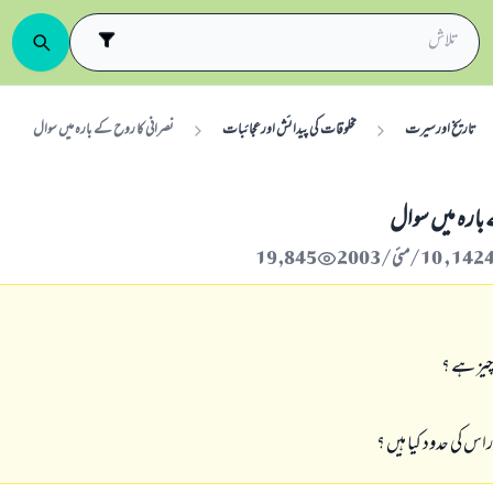
تاریخ اورسیرت
مخلوقات کی پیدائش اورعجائبات
نصرانی کا روح کے بارہ میں سوال
بارہ میں سوال
19,845
چيز ہے ؟
اس کی حدود کیا ہیں ؟