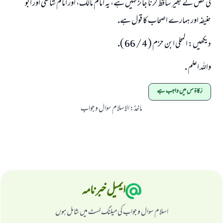
كى نص كے بغير ساقط كرنا جائز نہيں ہے، يہ امام مالك، اور امام شافعى اور ابو
حنيفہ اور ہمارے اصحاب كا قول ہے.
ديكھيں: المحلى ابن حزم ( 4 / 66 ).
واللہ اعلم .
زکاۃ کس میں واجب ہے
ماخذ
:
الاسلام سوال و جواب
ایمیل خبرنامہ
اسلام سوال و جواب کی میلنگ لسٹ میں شامل ہوں