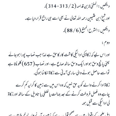
ديكھيں: المغنى لابن قدامہ ( 2 / 313 - 314 ).
اور شيخ ابن عثيمين رحمہ اللہ تعالى نے بھى اسے ہى راجح قرار ديا ہے.
ديكھيں: الشرح الممتع ( 6 / 88 ).
دوم:
اور اس ليے كہ زكاۃ كى ادائيگى كاشت كار كا حق ہے لہذا جب نصاب پورا ہو جائے
يعنى پانچ وسق ہو اور ايك وسق ساٹھ صاع ہے، اور نصاب ( 657 ) كلو بنتا ہے
تو اسے حاصل ہونے والى سارى آمدنى سے زكاۃ نكالنا ہو گى.
زكاۃ ادا كرنے والے كو يہ حق نہيں كہ وہ اس ميں سے زمين كا كرايہ كم كرے
چاہے وہ فصل فروخت كرنے كے بعد ـ جہالت يا غلطى يا تاويل كے ساتھ ـ اور زكاۃ
كى ادائيگى سے قبل ہو.
اہل علم كے اقوال ميں سے صحيح قول يہ ہے كہ زمين پر آنے والے خرچ ميں سے