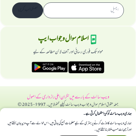
سبسکرائب کریں
اسلام سوال و جواب ایپ
مواد تک فوری رسائی اور آف لائن مطالعہ کے لیے
ویب سائٹ کے بارے میں
نگران اعلی
راز داری کے اصول
جملہ حقوق اسلام سوال و جواب ویب سائٹ کیلیے محفوظ ہیں۔ 1997-2025 ©
ہماری ویب سائٹ کوکیز استعمال کرتی ہے۔
ہماری ویب سائٹ کا وزٹ کرنے پر بہتری کے لیے معلومات جمع کی جاتی ہیں، اس حوالے سے آپ مزید جان سکتے ہیں
اور ترتیبات حسب منشا بنا سکتے ہیں۔