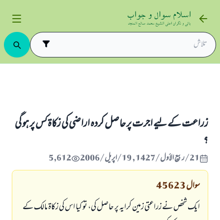
زکاۃ کس میں واجب ہے
زراعت كے ليے اجرت پر حاصل كردہ اراضى كى زكاۃ كس پر ہو گى ؟
زراعت كے ليے اجرت پر حاصل كردہ اراضى كى زكاۃ كس پر ہو گى
؟
21/ربيع الأول/1427 , 19/اپریل/2006
5,612
سوال
45623
ايك شخص نے زراعتى زمين كرايہ پر حاصل كى، تو كيا اس كى زكاۃ مالك كے