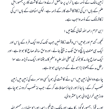
زمين مالك كے ذمہ ہے يا كرايہ پر حاصل كرنے والے كاشت كار پر جمہور اہل
علم كے ہاں اس كى زكاۃ كاشت كار كے ذمہ ہے، ليكن احناف كے ہاں اس كى
زكاۃ مالك كے ذمہ واجب ہے.
ابن حزم رحمہ اللہ تعالى كہتے ہيں:
كھجور، گندم اور جو ميں اس وقت زكاۃ نہيں جب تك كہ وہ ايك فرد كے پاس اور
ايك ہى صنف پانچ وسق تك نہ پہنچ جائے، اور وسق ساٹھ صاع كا ہوتا ہے، اور
ايك صاع چار مد كا جو كہ نبى صلى اللہ عليہ وسلم كا مد جتنا اور ايك مد ڈيڑھ سے سوا
رطل مد كے چھوٹا بڑا ہونے كے درميان ہوتا ہے.
چاہے وہ اپنى زمين ميں اس نے كاشت كى ہو يا كسى دوسرے كى زمين ميں زمين
غصب كر كے، يا جائز اور ناجائز معاملات كر كے، جب نذ غصب كردہ نہ ہو چاہے
وہ زمين خراج والى ہو يا عشر والى.
اور يہ قول جمہور لوگوں كا ہے، اور مالك، شافعى، احمد، اور ابو سفيان رحمہم اللہ