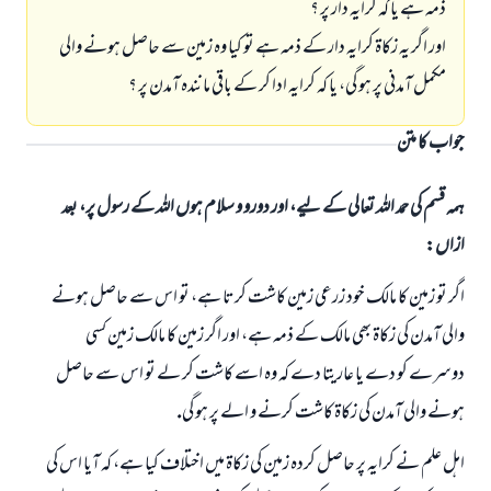
ذمہ ہے يا كہ كرايہ دار پر ؟
اور اگر يہ زكاۃ كرايہ دار كے ذمہ ہے تو كيا وہ زمين سے حاصل ہونے والى
مكمل آمدنى پر ہو گى، يا كہ كرايہ ادا كر كے باقى مانندہ آمدن پر ؟
جواب کا متن
ہمہ قسم کی حمد اللہ تعالی کے لیے، اور دورو و سلام ہوں اللہ کے رسول پر، بعد
ازاں:
اگر تو زمين كا مالك خود زرعى زمين كاشت كرتا ہے، تو اس سے حاصل ہونے
والى آمدن كى زكاۃ بھى مالك كے ذمہ ہے، اور اگر زمين كا مالك زمين كسى
دوسرے كو دے يا عاريتا دے كہ وہ اسے كاشت كر لے تو اس سے حاصل
ہونے والى آمدن كى زكاۃ كاشت كرنے و الے پر ہو گى.
اہل علم نے كرايہ پر حاصل كردہ زمين كى زكاۃ ميں اختلاف كيا ہے، كہ آيا اس كى