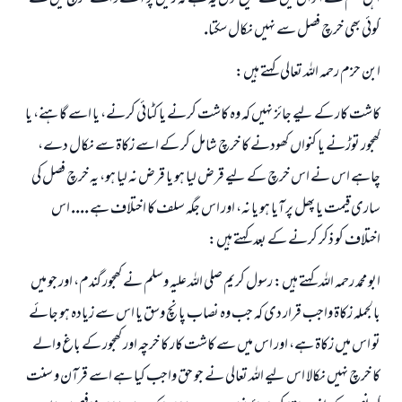
كوئى بھى خرچ فصل سے نہيں نكال سكتا.
ابن حزم رحمہ اللہ تعالى كہتے ہيں:
كاشت كار كے ليے جائز نہيں كہ وہ كاشت كرنے يا كٹائى كرنے، يا اسے گاہنے، يا
كھجور توڑنے يا كنواں كھودنے كا خرچ شامل كر كے اسے زكاۃ سے نكال دے،
چاہے اس نے اس خرچ كے ليے قرض ليا ہو يا قرض نہ ليا ہو، يہ خرچ فصل كى
سارى قيمت يا پھل پر آيا ہو يا نہ، اور اس جگہ سلف كا اختلاف ہے .... اس
اختلاف كو ذكر كرنے كے بعد كہتے ہيں:
ابو محمد رحمہ اللہ كہتے ہيں: رسول كريم صلى اللہ عليہ وسلم نے كھجور گندم، اور جو ميں
بالجملہ زكاۃ واجب قرار دى كہ جب وہ نصاب پانچ وسق يا اس سے زيادہ ہو جائے
تو اس ميں زكاۃ ہے، اور اس ميں سے كاشت كار كا خرچہ اور كھجور كے باغ والے
كا خرچ نہيں نكالا اس ليے اللہ تعالى نے جو حق واجب كيا ہے اسے قرآن و سنت