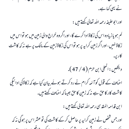
نے يہى كہا ہے.
اور ابو حنيفہ رحمہ اللہ تعالى كہتے ہيں:
كم ہو يا زيادہ اس كى زكاۃ ادا كرے گا، اور اگر وہ خراج والى زمين ميں ہو تو اس ميں
زكاۃ نہيں، اور اگر زمين كرايہ پر ہو تو اس كى زكاۃ زمين كے مالك پر ہے نہ كہ كاشت
كار پر.
ديكھيں: المحلى ابن حزم ( 4 / 47 ).
احناف كے قول كو آئمہ كرام نے رد كرتے ہوئے بيان كيا ہے كہ زكاۃ كى ادائيگى
كاشت كار كا حق ہے نہ كہ زمين كا حق جيسا كہ احناف كہتے ہيں.
ابن قدامہ المقدسى رحمہ اللہ تعالى كہتے ہيں:
اور جس شخص نے زمين كرايہ پر حاصل كر كے كاشت كى تو عشر اس پر ہو گى نہ كہ