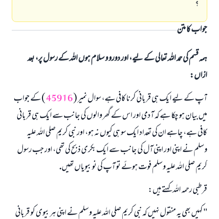
؟
جواب کا متن
ہمہ قسم کی حمد اللہ تعالی کے لیے، اور دورو و سلام ہوں اللہ کے رسول پر، بعد
ازاں:
آپ كے ليے ايك ہى قربانى كرنا كافى ہے، سوال نمير (
45916
) كے جواب
ميں بيان ہو چكا ہے كہ آدمى اور اس كے گھر والوں كى جانب سے ايك ہى قربانى
كافى ہے، چاہے ان كى تعداد ايك سو ہى كيوں نہ ہو، اور نبى كريم صلى اللہ عليہ
وسلم نے اپنى اور اپنى آل كى جانب سے ايك بكرى ذبح كى تھى، اور جب رسول
كريم صلى اللہ عليہ وسلم فوت ہوئے تو آپ كى نو بيوياں تھيں.
قرطبى رحمہ اللہ كہتے ہيں:
" كہيں بھى يہ منقول نہيں كہ نبى كريم صلى اللہ عليہ وسلم نے اپنى ہر بيوى كو قربانى