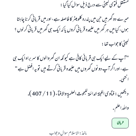
مستقل فتوى كميٹى سے درج ذيل سوال كيا گيا:
ميرے دو گھر ہيں جن ميں پندرہ كلو ميٹر كا فاصلہ ہے، اور ميں قربانى كرنا چاہتا
ہوں، كيا ميں ہر گھر ميں عليحدہ قربانى كروں يا كہ ايك ہى گھر ميں قربانى كر لوں ؟
كميٹى كا جواب تھا:
" آپ كے ليے ايك ہى قربانى كافى ہے كيونكہ ان گھروالوں كا سربراہ ايك ہى
ہے، اور اگر آپ دونوں گھروں ميں عليحدہ قربانى كرتے ہيں تو يہ افضل ہے "
انتہى.
ديكھيں: فتاوى اللجنۃ الدائمۃ للبحوث العلميۃ والافتاء ( 11 / 407 ).
واللہ اعلم .
قربانی
ماخذ
:
الاسلام سوال و جواب