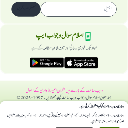
سبسکرائب کریں
اسلام سوال و جواب ایپ
مواد تک فوری رسائی اور آف لائن مطالعہ کے لیے
ویب سائٹ کے بارے میں
نگران اعلی
راز داری کے اصول
جملہ حقوق اسلام سوال و جواب ویب سائٹ کیلیے محفوظ ہیں۔ 1997-2025 ©
ہماری ویب سائٹ کوکیز استعمال کرتی ہے۔
ہماری ویب سائٹ کا وزٹ کرنے پر بہتری کے لیے معلومات جمع کی جاتی ہیں، اس حوالے سے آپ مزید جان سکتے ہیں
اور ترتیبات حسب منشا بنا سکتے ہیں۔