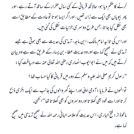
كرنے كا حكم ديا ہو، حالانكہ قربانى كے كئى سال تكرار كے ساتھ آتے رہے، اور
پھر بيوياں بھى ايك سے زائد تھيں، اور اگر ايسا ہوتا تو عادت كے مطابق اسے
بھى نقل كيا جاتا، جس طرح دوسرى جزئيات نقل كى گئى ہيں.
اور اس كى تائيد امام مالك، ابن ماجہ، ترمذى كى حديث سے بھى ہوتى ہے جسے
ترمذى نے صحيح كہا ہے اور وہ حديث عطاء بن يسار كے طريق سے ہے وہ بيان
كرتے ہيں كہ ميں نے ابو ايوب انصارى رضى اللہ تعالى عنہ سے دريافت كيا:
" رسول كريم صلى اللہ عليہ وسلم كے دور ميں قربانى كا كيا حساب تھا ؟
تو انہوں نے فرمايا: آدمى اپنى اور اپنے گھر والوں كى جانب سے ايك بكرى ذبح
كرتا اوراسے خود بھى كھلاتا اور دوسروں كو بھى كھلاتا تھا " انتہى.
ماخوذ از: فتح البارى، اس حديث كو علامہ البانى رحمہ اللہ نے صحيح ترمذى ميں صحيح
كہا ہے.