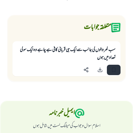
متعلقہ جوابات
سب گھر والوں كى جانب سے ايك ہى قربانى كافى ہے چاہے وہ ايك سو كى
تعداد ميں ہوں
ایمیل خبرنامہ
اسلام سوال و جواب کی میلنگ لسٹ میں شامل ہوں