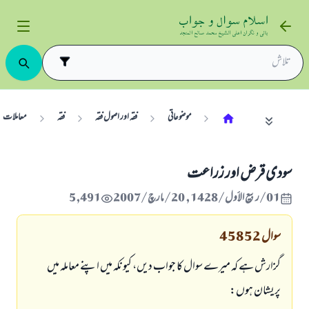
موضوعاتی
فقہ اور اصول فقہ
فقہ
معاملات
سودى قرض اور زراعت
01/ربيع الأول/1428 , 20/مارچ/2007
5,491
سوال
45852
گزارش ہے كہ ميرے سوال كا جواب ديں، كيونكہ ميں اپنے معاملہ ميں
پريشان ہوں: