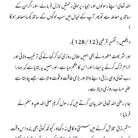
اللہ تعالى اپنے رسولوں اور انبياء پر اپنى رحمتيں نازل فرمائے، اور اگر ان كے
ساتھ يہ معاملہ ہے تو پھر آپ كے خيال ميں سب لوگوں كے ساتھ كيسا معاملہ ہو گا
؟
ديكھيں: تفسير قرطبى ( 12 / 128 ).
اور شريعت مطہرہ نے بھى ہميں حلال روزى كما كر كھانے كى ترغيب دلائى اور
حرام ترك كرنے پرابھارا اور اس كا حكم ديا ہے، اور ہميں يہ بتايا ہے كہ ہمارا
رب تعالى وہى رزق دينے والا اور بڑى طاقت و قوت والا ہے، جسے چاہتا ہے
بغير حساب روزى ديتا ہے.
جابر رضى اللہ تعالى عنہ بيان كرتے ہيں كہ رسول كريم صلى اللہ عليہ وسلم نے
فرمايا:
" تم رزق تلاش كرنے ميں سستى و كاہلى نہ دكھاؤ، كيونكہ كوئى بھى بندہ اس وقت