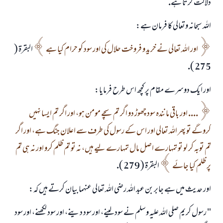
دلالت كرتا ہے.
اللہ سبحانہ وتعالى كا فرمان ہے:
اور اللہ تعالى نے خريد و فروخت حلال كى اور سود كو حرام كيا ہے
البقرۃ (
275 ).
اور ايك دوسرے مقام پر كچھ اس طرح فرمايا:
.... اور باقى مانندہ سود چھوڑ دو اگر تم سچے مومن ہو، اور اگر تم ايسا نہيں
كروگے تو پھر اللہ تعالى اور اس كے رسول كى طرف سے اعلان جنگ ہے، اور اگر
تم توبہ كر لو تو تمہارے اصل مال تمہارے ليے ہيں، نہ تو تم ظلم كرو اور نہ ہى تم
پر ظلم كيا جائے
البقرۃ ( 279 ).
اور حديث ميں ہے جابر بن عبد اللہ رضى اللہ تعالى عنہما بيان كرتے ہيں كہ:
" رسول كريم صلى اللہ عليہ وسلم نے سود لينے، اور سود دينے، اور سود لكھنے، اور سود