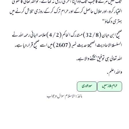
تك نہيں مرےگا جب تك وہ اپنا آخرى رزق نہ كھا لے، تو اللہ تعالى كا تقوى
اختيار كرو، اور حلال حاصل كركے اور حرام ترك كر كے روزى تلاش كرنے ميں
بہترى دكھاؤ "
صحيح ابن حبان ( 8 / 32 ) مستدرك الحاكم ( 2 / 4 ) علامہ البانى رحمہ اللہ نے
السلسلۃ الاحاديث الصحيحۃ حديث نمبر ( 2607 ) ميں اسے صحيح قرار ديا ہے.
اللہ تعالى ہى توفيق بخشنے والا ہے.
واللہ اعلم .
حرام ملازمتیں
سود خوری
ماخذ
:
الاسلام سوال و جواب