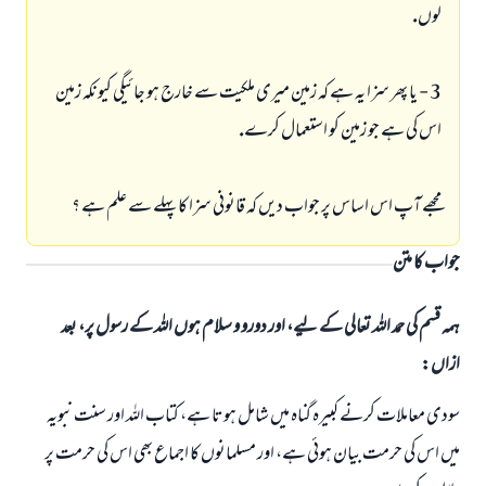
لوں.
3 - يا پھر سزا يہ ہے كہ زمين ميرى ملكيت سے خارج ہو جائيگى كيونكہ زمين
اس كى ہے جو زمين كو استعمال كرے.
مجھے آپ اس اساس پر جواب ديں كہ قانونى سزا كا پہلے سے علم ہے ؟
جواب کا متن
ہمہ قسم کی حمد اللہ تعالی کے لیے، اور دورو و سلام ہوں اللہ کے رسول پر، بعد
ازاں:
سودى معاملات كرنے كبيرہ گناہ ميں شامل ہوتا ہے، كتاب اللہ اور سنت نبويہ
ميں اس كى حرمت بيان ہوئى ہے، اور مسلمانوں كا اجماع بھى اس كى حرمت پر