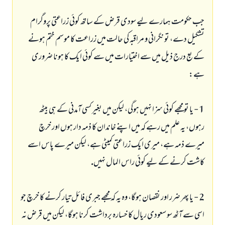
جب حكومت ہمارے ليے سودى قرض كے ساتھ كوئى زراعتى پروگرام
تشكيل دے، تو نگرانى و مراقبہ كى حالت ميں زراعت كا موسم ختم ہونے
كے بع درج ذيل ميں سے اختيارات ميں سے كوئى ايك كا ہونا ضرورى
ہے:
1 - يا تو مجھے كوئى سزا نہيں ہوگى، ليكن ميں بغير كسى آمدنى كے ہى بيٹھ
رہوں، يہ علم ميں رہے كہ ميں اپنے خاندان كا ذمہ دار ہوں اور خرچ
ميرے ذمہ ہے، ميرى ايك زراعتى كميٹى ہے، ليكن ميرے پاس اسے
كاشت كرنے كے ليے كوئى راس المال نہيں.
2 - يا پھر ضرر اور نقصان ہوگا، وہ يہ كہ مجھے جبرى فائل تيار كرنے كا خرچ جو
اسى سے آٹھ سو سعودى ريال كا خسارہ برداشت كرنا ہوگا، ليكن ميں قرض نہ