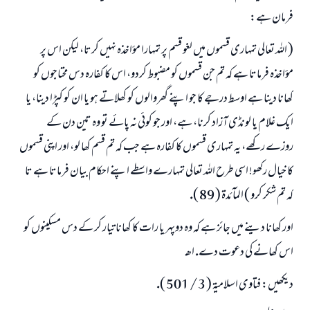
فرمان ہے:
( اللہ تعالى تمہارى قسموں ميں لغو قسم پر تمہارا مؤاخذہ نہيں كرتا، ليكن اس پر
مؤاخذہ فرماتا ہے كہ تم جن قسموں كو مضبوط كردو، اس كا كفارہ دس محتاجوں كو
كھانا دينا ہے اوسط درجے كا جو اپنے گھروالوں كو كھلاتے ہو يا ان كو كپڑا دينا، يا
ايك غلام يا لونڈى آزاد كرنا، ہے، اور جو كوئى نہ پائے تو وہ تين دن كے
روزے ركھے، يہ تمہارى قسموں كا كفارہ ہے جب كہ تم قسم كھا لو، اور اپنى قسموں
كا خيال ركھو! اسى طرح اللہ تعالى تمہارے واسطے اپنے احكام بيان فرماتا ہے تا
كہ تم شكر كرو ) المآئدۃ ( 89 ).
اور كھانا دينے ميں جائز ہے كہ وہ دوپہر يا رات كا كھانا تيار كر كے دس مسكينوں كو
اس كھانے كى دعوت دے. اھـ
ديكھيں: فتاوى اسلاميۃ ( 3 / 501 ).