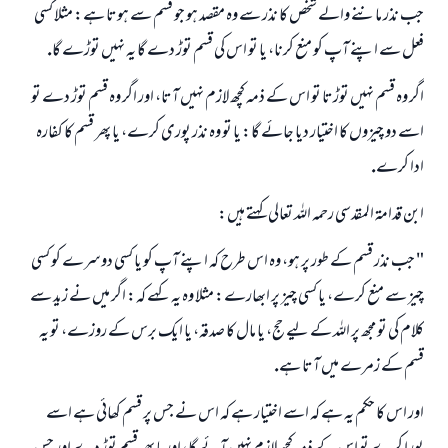
جب نذر ماننے والے شخص كا نذر سے وہ مقصد ہو جو قسم سے ہوتا ہے: مثلا كسى
فعل سے اپنے آپ كو منع كرنا، يا تو اس كى قسم توڑ دے گا يہ نہيں توڑے گا.
اگر وہ قسم نہيں توڑتا تو اس كے ذمہ كچھ لازم نہيں آتا، اور اگر وہ قسم توڑ دے تو
اسے دو چيزوں كا اختيار ديا جائے گا: يا تو وہ نذر پورى كرے، يا پھر قسم كا كفارہ
ادا كرے.
ابن قدامۃ المقدسى رحمہ اللہ تعالى كہتے ہيں:
" جب نذر قسم كے طور پر ہو، وہ اس طرح كہ اپنے آپ كو يا كسى دوسرے كو كسى
چيز سے منع كرے، يا كسى چيز پر ابھارے: مثلا وہ يہ كہے كہ: اگر ميں نے زيد سے
كلام كى تو مجھ پر اللہ كے ليے حج، يا مال كا صدقہ، يا ايك برس كے روزے، تو يہ
قسم كے زمرے ميں آتا ہے.
اور اس كا حكم يہ ہے كہ اسے اختيار ہے كہ اس نے جس پر قسم كھائى ہے اسے