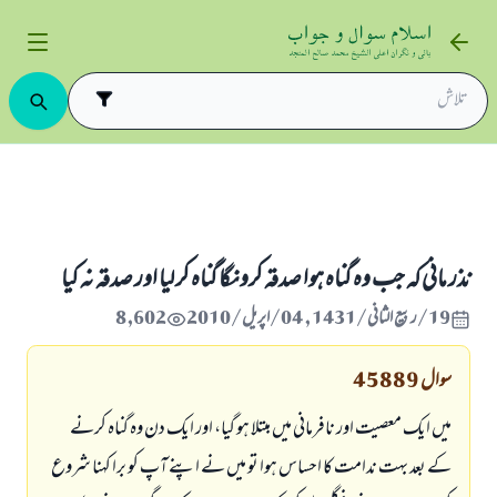
اور نذر و نیاز
نذر مانى كہ جب وہ گناہ ہوا صدقہ كرونگا گناہ كر ليا اور صدقہ نہ كيا
نذر مانى كہ جب وہ گناہ ہوا صدقہ كرونگا گناہ كر ليا اور صدقہ نہ كيا
19/ربيع الثاني/1431 , 04/اپریل/2010
8,602
سوال
45889
ميں ايك معصيت اور نافرمانى ميں مبتلا ہو گيا، اور ايك دن وہ گناہ كرنے
كے بعد بہت ندامت كا احساس ہوا تو ميں نے اپنے آپ كو برا كہنا شروع