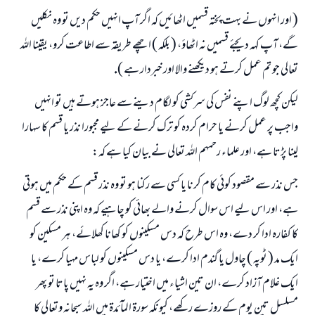
( اور انہوں نے بہت پختہ قسميں اٹھائيں كہ اگر آپ انہيں حكم ديں تو وہ نكليں
گے، آپ كہہ ديجئے قسميں نہ اٹھاؤ، ( بلكہ ) اچھے طريقہ سے اطاعت كرو، يقينا اللہ
تعالى جو تم عمل كرتے ہو ديكھنے والا اور خبردار ہے ).
ليكن كچھ لوگ اپنے نفس كى سركشى كو لگام دينے سے عاجز ہوتے ہيں تو انہيں
واجب پر عمل كرنے يا حرام كردہ كو ترك كرنے كے ليے مجبورا نذر يا قسم كا سہارا
لينا پڑتا ہے، اور علماء رحمہم اللہ تعالى نے بيان كيا ہے كہ:
جس نذر سے مقصود كوئى كام كرنا يا كسى سے ركنا ہو تو وہ نذر قسم كے حكم ميں ہوتى
ہے، اور اس ليے اس سوال كرنے والے بھائى كو چاہيے كہ وہ اپنى نذر سے قسم
كا كفارہ ادا كر دے، وہ اس طرح كہ دس مسكينوں كو كھانا كھلائے، ہر مسكين كو
ايك مد ( ٹوپہ ) چاول يا گندم ادا كرے، يا دس مسكينوں كو لباس مہيا كرے، يا
ايك غلام آزاد كرے، ان تين اشياء ميں اختيار ہے، اگر وہ يہ نہيں پاتا تو پھر
مسلسل تين يوم كے روزے ركھے، كيونكہ سورۃ المآئدۃ ميں اللہ سبحانہ وتعالى كا