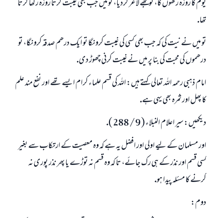
يوم كا روزہ ركھوں گا، تو مجھے لاغر كرديا، تو ميں جب بھى غيبت كرتا روزہ ركھا كرتا
تھا.
تو ميں نے نيت كى كہ جب بھى كسى كى غيبت كرونگا تو ايك درھم صدقہ كرونگا، تو
درھموں كى محبت كى بنا پر ميں نے غيبت كرنى چھوڑ دى.
امام ذہبى رحمہ اللہ تعالى كہتے ہيں: اللہ كى قسم علماء كرام ايسے تھے اور نفع مند علم
كا پھل اور ثمرہ بھى يہى ہے.
ديكھيں: سير اعلام النبلاء ( 9 / 288 ).
اور مسلمان كے ليے اولى اور افضل يہ ہے كہ وہ معصيت كے ارتكاب سے بغير
كسى قسم اور نذر كے ہى رك جائے، تا كہ وہ قسم نہ توڑے يا پھر نذر پورى نہ
كرنے كا مسئلہ پيدا ہو.
دوم: