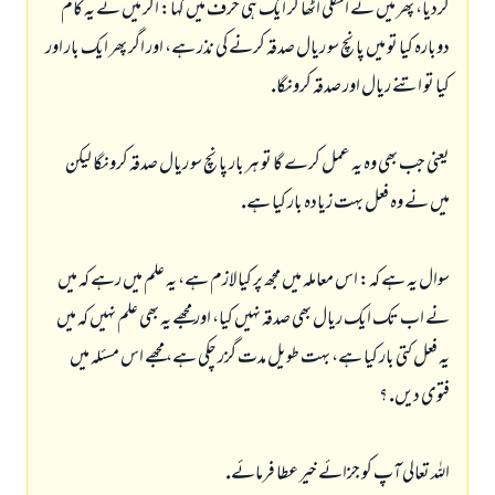
كرديا، پھر ميں نے انگلى اٹھا كر ايك ہى حرف ميں كہا: اگر ميں نے يہ كام
دوبارہ كيا تو ميں پانچ سو ريال صدقہ كرنے كى نذر ہے، اور اگر پھر ايك بار اور
كيا تو اتنے ريال اور صدقہ كرونگا.
يعنى جب بھى وہ يہ عمل كرے گا تو ہر بار پانچ سو ريال صدقہ كرونگا ليكن
ميں نے وہ فعل بہت زيادہ بار كيا ہے.
سوال يہ ہے كہ: اس معاملہ ميں مجھ پر كيا لازم ہے، يہ علم ميں رہے كہ ميں
نے اب تك ايك ريال بھى صدقہ نہيں كيا، اور مجھے يہ بھى علم نہيں كہ ميں
يہ فعل كتى بار كيا ہے، بہت طويل مدت گزر چكى ہے، مجھے اس مسئلہ ميں
فتوى ديں. ؟
اللہ تعالى آپ كو جزائے خير عطا فرمائے.