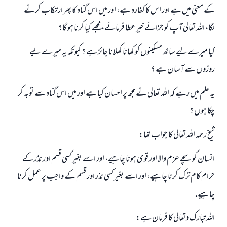
كے معنى ميں ہے اور اس كا كفارہ ہے، اور ميں اس گناہ كا پھر ارتكاب كرنے
لگا، اللہ تعالى آپ كو جزائے خير عطا فرمائے، مجھے كيا كرنا ہو گا؟
كيا ميرے ليے ساٹھ مسكينوں كو كھانا كھلانا جائز ہے ؟ كيونكہ يہ ميرے ليے
روزوں سے آسان ہے ؟
يہ علم ميں رہے كہ اللہ تعالى نے مجھ پر احسان كيا ہے اور ميں اس گناہ سے توبہ كر
چكا ہوں ؟
شيخ رحمہ اللہ تعالى كا جواب تھا:
انسان كو سچے عزم والا اور قوى ہونا چاہيے، اور اسے بغير كسى قسم اور نذر كے
حرام كام ترك كرنا چاہيے، اور اسے بغير كسى نذر اور قسم كے واجب پر عمل كرنا
چاہيے.
اللہ تبارك وتعالى كا فرمان ہے: