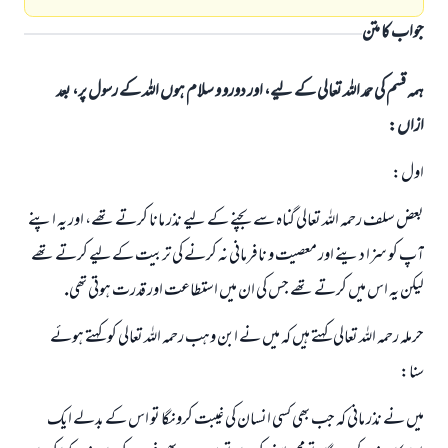
جواب کا متن
ہمہ قسم کی حمد اللہ تعالی کے لیے، اور دورو و سلام ہوں اللہ کے رسول پر، بعد
ازاں:
اول:
بعض سلف رحمہ اللہ تعالى گناہ سے بچنے كے ليے نذر مانا كرتے تھے، اور يہ اپنے
آپ كو سزا دينے اور معصيت و نافرمانى نہ كرنے كى تربيت كےليے كرتے تھے
ليكن يہ اس ميں كرتے تھے جس كى ان ميں استطاعت اور قدرت ہوتى تھى.
حرملہ رحمہ اللہ تعالى كہتے ہيں كہ ميں نے ابن وہب رحمہ اللہ تعالى كو كہتے ہوئے
سنا:
ميں نے نذر مانى كہ جب بھى كسى انسان كى غيبت كرونگا تو اس كے بدلے ايك