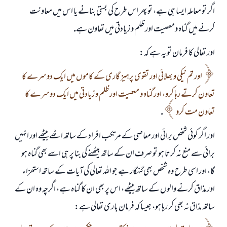
اگر تو معاملہ ايسا ہى ہے، تو پھر اس طرح كى بستى بنانے يا اس ميں معاونت
كرنے ميں گناہ ومعصيت اور ظلم و زيادتى ميں تعاون ہے.
اور تعالى كا فرمان تو يہ ہے كہ:
اور تم نيكى و بھلائى اور تقوى پرہيز گارى كے كاموں ميں ايك دوسرے كا
تعاون كرتے رہا كرو، اور گناہ و معصيت اور ظلم و زيادتى ميں ايك دوسرے كا
تعاون مت كرو
.
اور اگر كوئى شخص برائى اور معاصى كے مرتكب افراد كے ساتھ اٹھے بيٹھے اور انہيں
برائى سے منع نہ كرتا ہو تو صرف ان كے ساتھ بيٹھنے كى بنا پر ہى اسے بھى گناہ ہو
گا، اور اسى طرح وہ شخص بھى گنہگار ہے جو اللہ تعالى كى آيات كے ساتھ استھزاء
اور مذاق كرنے والوں كے ساتھ بيٹھے، اس پر بھى ان كا گناہ ہے، اگرچہ وہ ان كے
جواب نمبر 110845 نے نکاح ٹوٹنے سے بچایا۔
ساتھ مذاق نہ بھى كر رہا ہو، جيسا كہ فرمان بارى تعالى ہے: