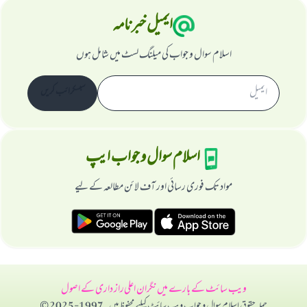
ایمیل خبرنامہ
اسلام سوال و جواب کی میلنگ لسٹ میں شامل ہوں
سبسکرائب کریں
اسلام سوال و جواب ایپ
مواد تک فوری رسائی اور آف لائن مطالعہ کے لیے
ویب سائٹ کے بارے میں
نگران اعلی
راز داری کے اصول
جملہ حقوق اسلام سوال و جواب ویب سائٹ کیلیے محفوظ ہیں۔ 1997-2025 ©