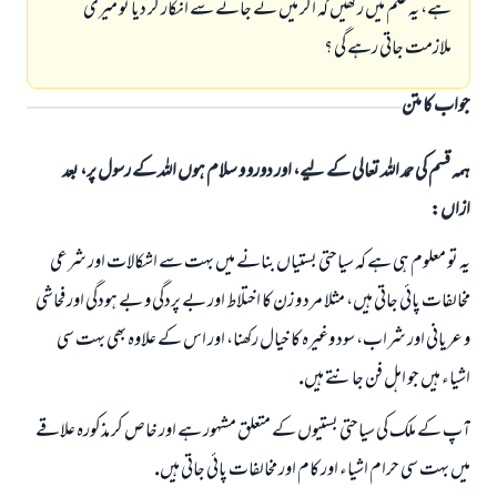
ہے، يہ علم ميں ركھيں كہ اگر ميں نے جانے سے انكار كر ديا تو ميرى
ملازمت جاتى رہے گى ؟
جواب کا متن
ہمہ قسم کی حمد اللہ تعالی کے لیے، اور دورو و سلام ہوں اللہ کے رسول پر، بعد
ازاں:
يہ تو معلوم ہى ہے كہ سياحتى بستياں بنانے ميں بہت سے اشكالات اور شرعى
مخالفات پائى جاتى ہيں، مثلا مرد و زن كا اختلاط اور بے پردگى و بے ہودگى اور فحاشى
و عريانى اور شراب، سود وغيرہ كا خيال ركھنا، اور اس كے علاوہ بھى بہت سى
اشياء ہيں جو اہل فن جانتے ہيں.
آپ كے ملك كى سياحتى بستيوں كے متعلق مشہور ہے اور خاص كر مذكورہ علاقے
ميں بہت سى حرام اشياء اور كام اور مخالفات پائى جاتى ہيں.