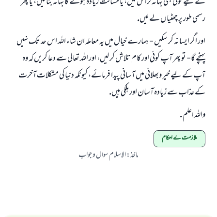
كے ليے كوئى بھى بہانہ تراش ليں، يا مسافت زيادہ ہونے كا بہانہ بنا ليں، يا پھر
رسمى طور پر چھٹياں لے ليں.
اور اگر ايسا نہ كر سكيں - ہمارے خيال ميں يہ معاملہ ان شاء اللہ اس حد تك نہيں
پہنچے گا- تو پھر آپ كوئى اور كام تلاش كر ليں، اور اللہ تعالى سے دعا كريں كہ وہ
آپ كے ليے خير وبھلائى ميں آسانى پيدا فرمائے، كيونكہ دنيا كى مشكلات آخرت
كے عذاب سے زيادہ آسان اور ہلكى ہيں.
واللہ اعلم .
ملازمت کے احکام
ماخذ
:
الاسلام سوال و جواب