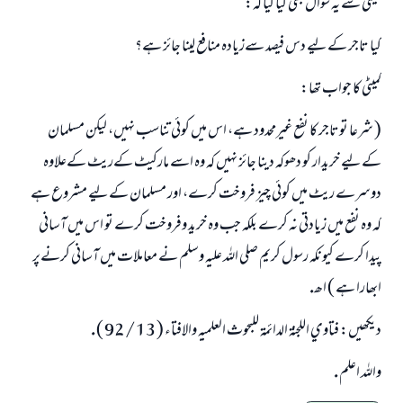
كميٹي سے يہ سوال بھي كيا گيا كہ:
كيا تاجر كےليے دس فيصد سےزيادہ منافع لينا جائز ہے؟
كميٹي كا جواب تھا:
( شرعا توتاجر كا نفع غيرمحدود ہے، اس ميں كوئي تناسب نہيں، ليكن مسلمان
كےليے خريدار كو دھوكہ دينا جائز نہيں كہ وہ اسے ماركيٹ كےريٹ كےعلاوہ
دوسرے ريٹ ميں كوئي چيز فروخت كرے، اور مسلمان كےليے مشروع ہے
كہ وہ نفع ميں زيادتي نہ كرے بلكہ جب وہ خريد وفروخت كرے تو اس ميں آساني
پيدا كرے كيونكہ رسول كريم صلي اللہ عليہ وسلم نے معاملات ميں آساني كرنےپر
ابھارا ہے ) اھ.
ديكھيں: فتاوي اللجنۃ الدائمۃ للبحوث العلميہ والافتاء ( 13 / 92 ) .
واللہ اعلم .