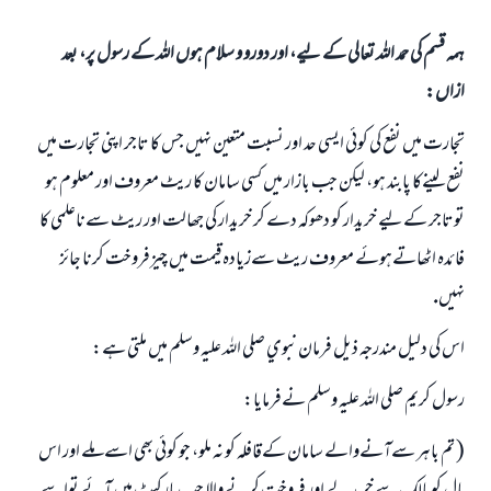
ہمہ قسم کی حمد اللہ تعالی کے لیے، اور دورو و سلام ہوں اللہ کے رسول پر، بعد
ازاں:
تجارت ميں نفع كي كوئي ايسي حد اور نسبت متعين نہيں جس كا تاجر اپني تجارت ميں
نفع لينےكا پابند ہو، ليكن جب بازار ميں كسي سامان كا ريٹ معروف اور معلوم ہو
توتاجر كےليے خريدار كو دھوكہ دے كر خريدار كي جھالت اور ريٹ سےناعلمي كا
فائدہ اٹھاتےہوئے معروف ريٹ سےزيادہ قيمت ميں چيزفروخت كرنا جائز
نہيں.
اس كي دليل مندرجہ ذيل فرمان نبوي صلي اللہ عليہ وسلم ميں ملتي ہے:
رسول كريم صلي اللہ عليہ وسلم نےفرمايا:
( تم باہر سےآنےوالے سامان كےقافلہ كو نہ ملو، جو كوئي بھي اسےملے اور اس