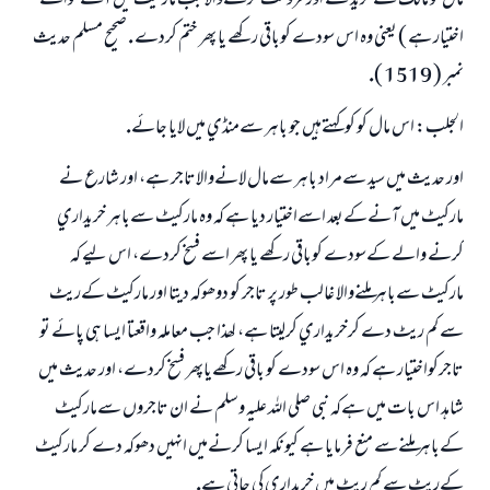
مال كو مالك سےخريد لے اور فروخت كرنےوالا جب ماركيٹ ميں آئے تواسے
اختيار ہے ) يعني وہ اس سودے كوباقي ركھے يا پھر ختم كردے . صحيح مسلم حديث
نمبر ( 1519 ).
الجلب: اس مال كو كوكہتےہيں جو باہر سےمنڈي ميں لايا جائے.
اور حديث ميں سيد سےمراد باہر سےمال لانےوالاتاجر ہے، اور شارع نے
ماركيٹ ميں آنےكےبعد اسےاختيار ديا ہے كہ وہ ماركيٹ سےباہر خريداري
كرنے والے كےسودے كوباقي ركھے يا پھر اسے فسخ كردے، اس ليے كہ
ماركيٹ سےباہر ملنےوالا غالب طور پر تاجر كو دوھوكہ ديتا اور ماركيٹ كےريٹ
سے كم ريٹ دے كرخريداري كرليتا ہے، لھذا جب معاملہ واقعتا ايسا ہي پائے تو
تاجركواختيار ہے كہ وہ اس سودے كو باقي ركھےياپھر فسخ كردے، اور حديث ميں
شاہد اس بات ميں ہےكہ نبي صلي اللہ عليہ وسلم نے ان تاجروں سےماركيٹ
كےباہر ملنےسے منع فرمايا ہے كيونكہ ايسا كرنےميں انہيں دھوكہ دے كر ماركيٹ
كےريٹ سے كم ريٹ ميں خريداري كي جاتي ہے.