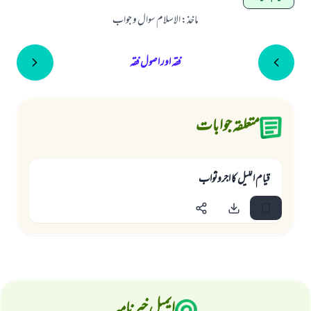
ماخذ
:
الاسلام سوال و جواب
فقہ اور اصول فقہ
متعلقہ جوابات
قیام اللیل کا اجروثواب
ایمیل خبرنامہ