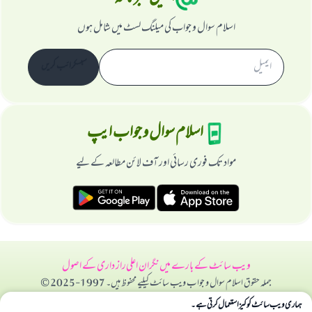
اسلام سوال و جواب کی میلنگ لسٹ میں شامل ہوں
سبسکرائب کریں
اسلام سوال و جواب ایپ
مواد تک فوری رسائی اور آف لائن مطالعہ کے لیے
ویب سائٹ کے بارے میں
نگران اعلی
راز داری کے اصول
جملہ حقوق اسلام سوال و جواب ویب سائٹ کیلیے محفوظ ہیں۔ 1997-2025 ©
ہماری ویب سائٹ کوکیز استعمال کرتی ہے۔