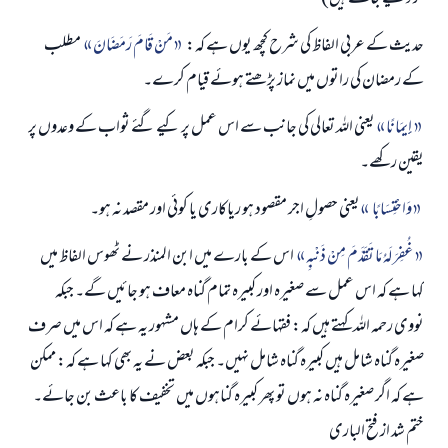
حدیث کے عربی الفاظ کی شرح کچھ یوں ہے کہ:
مَنْ قَامَ رَمَضَانَ
مطلب
کے رمضان کی راتوں میں نماز پڑھتے ہوئے قیام کرے۔
إِيمَانًا
یعنی اللہ تعالی کی جانب سے اس عمل پر کیے گئے ثواب کے وعدوں پر
یقین رکھے۔
وَاحْتِسَابًا
یعنی حصولِ اجر مقصود ہو ریاکاری یا کوئی اور مقصد نہ ہو۔
غُفِرَ لَهُ مَا تَقَدَّمَ مِنْ ذَنْبِهِ
اس کے بارے میں ابن المنذر نے ٹھوس الفاظ میں
کہا ہے کہ اس عمل سے صغیرہ اور کبیرہ تمام گناہ معاف ہو جائیں گے۔ جبکہ
نووی رحمہ اللہ کہتے ہیں کہ: فقہائے کرام کے ہاں مشہور یہ ہے کہ اس میں صرف
صغیرہ گناہ شامل ہیں کبیرہ گناہ شامل نہیں۔ جبکہ بعض نے یہ بھی کہا ہے کہ: ممکن
ہے کہ اگر صغیرہ گناہ نہ ہوں تو پھر کبیرہ گناہوں میں تخفیف کا باعث بن جائے۔
ختم شد از فتح الباری