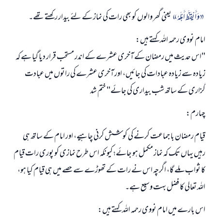
وَأَيْقَظَ أَهْلَهُ
یعنی گھر والوں کو بھی رات کی نماز کے لئے بیدار رکھتے تھے۔
امام نووی رحمہ اللہ کہتے ہیں:
"اس حدیث میں رمضان کے آخری عشرے کے اندر مستحب قرار دیا گیا ہے کہ
زیادہ سے زیادہ عبادات کی جائیں، اور آخری عشرے کی راتوں میں عبادت
گزاری کے ساتھ شب بیداری کی جائے" ختم شد
چہارم:
قیام رمضان با جماعت کرنے کی کوشش کرنی چاہیے، اور امام کے ساتھ ہی
رہیں یہاں تک کہ نماز مکمل ہو جائے؛ کیونکہ اس طرح نمازی کو پوری رات قیام
کا ثواب ملے گا، اگرچہ اس نے رات کے تھوڑے سے حصے میں ہی قیام کیا ہو،
اللہ تعالی کا فضل بہت وسیع ہے۔
اس بارے میں امام نووی رحمہ اللہ کہتے ہیں: