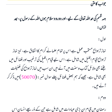
جواب کا متن
ہمہ قسم کی حمد اللہ تعالی کے لیے، اور دورو و سلام ہوں اللہ کے رسول پر، بعد
ازاں:
اول:
نماز تراویح مستحب عمل ہے اس پر تمام علمائے کرام کا اتفاق ہے، نیز نماز
تراویح قیام اللیل میں شامل ہے، اس لیے قیام اللیل کی ترغیب اور فضائل میں
جتنے بھی دلائل کتاب و سنت میں آئے ہیں ان سب میں نماز تراویح کی فضیلت
بھی شامل ہے، جیسے کہ ہم بعض فضائل پہلے سوال نمبر: (
50070
) میں ذکر کر
آئے ہیں۔
دوم:
رمضان میں قیام ان بڑی عبادات میں شامل ہے جن کے ذریعے انسان اس