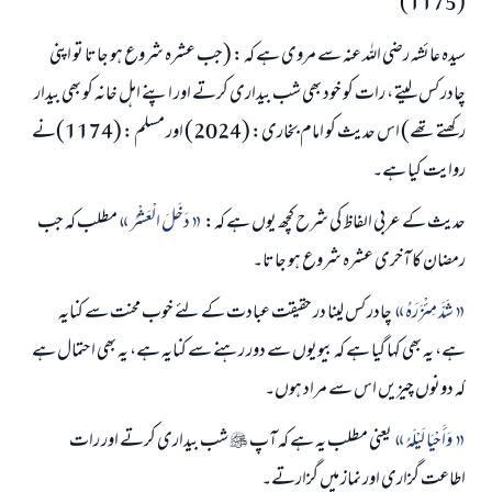
(1175)
رسول اللہ صلی اللہ علیہ و سلم کا فرمان ہے:
نیکی کی رہنمائی کرنے والے کو بھی نیکی کرنے والے کے برابر اجر ملتا ہے۔
سیدہ عائشہ رضی اللہ عنہ سے مروی ہے کہ : (جب عشرہ شروع ہو جاتا تو اپنی
چادر کس لیتے ، رات کو خود بھی شب بیداری کرتے اور اپنے اہل خانہ کو بھی بیدار
(مسلم : 1893)
رکھتے تھے) اس حدیث کو امام بخاری: (2024) اور مسلم : (1174)نے
روایت کیا ہے۔
ابھی تعاون کریں
حدیث کے عربی الفاظ کی شرح کچھ یوں ہے کہ:
دَخَلَ الْعَشْرُ
مطلب کہ جب
رمضان کا آخری عشرہ شروع ہو جاتا۔
شَدَّ مِئْزَرَهُ
چادر کس لینا در حقیقت عبادت کے لئے خوب محنت سے کنایہ
ہے، یہ بھی کہا گیا ہے کہ بیویوں سے دور رہنے سے کنایہ ہے، یہ بھی احتمال ہے
کہ دونوں چیزیں اس سے مراد ہوں۔
وَأَحْيَا لَيْلَهُ
یعنی مطلب یہ ہے کہ آپ

شب بیداری کرتے اور رات
اطاعت گزاری اور نماز میں گزارتے۔