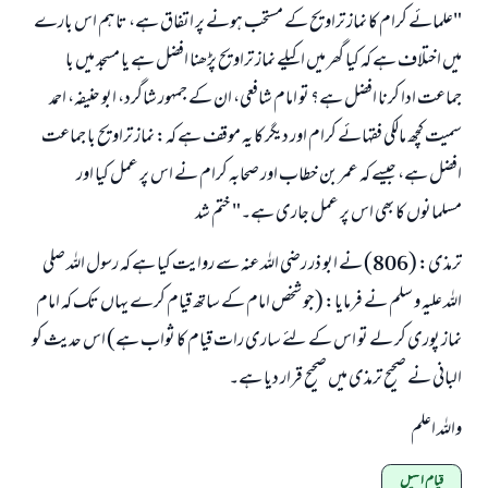
"علمائے کرام کا نماز تراویح کے مستحب ہونے پر اتفاق ہے، تاہم اس بارے
میں اختلاف ہے کہ کیا گھر میں اکیلے نماز تراویح پڑھنا افضل ہے یا مسجد میں با
جماعت ادا کرنا افضل ہے؟ تو امام شافعی، ان کے جمہور شاگرد، ابو حنیفہ، احمد
سمیت کچھ مالکی فقہائے کرام اور دیگر کا یہ موقف ہے کہ: نماز تراویح با جماعت
افضل ہے، جیسے کہ عمر بن خطاب اور صحابہ کرام نے اس پر عمل کیا اور
مسلمانوں کا بھی اس پر عمل جاری ہے۔" ختم شد
ترمذی: (806) نے ابو ذر رضی اللہ عنہ سے روایت کیا ہے کہ رسول اللہ صلی
اللہ علیہ و سلم نے فرمایا: (جو شخص امام کے ساتھ قیام کرے یہاں تک کہ امام
نماز پوری کر لے تو اس کے لئے ساری رات قیام کا ثواب ہے) اس حدیث کو
البانی نے صحیح ترمذی میں صحیح قرار دیا ہے۔
واللہ اعلم
قیام اللیل