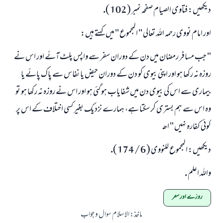
ديكھيں: فتاوى الصيام صفحہ نمبر ( 102 ).
اور امام نووى رحمہ اللہ تعالى " المجموع " ميں كہتے ہيں:
" جب مسافر رمضان ميں دن كے دوران سفر سے واپس پلٹ آئے اور اس نے
روزہ نہ ركھا ہو اور اپنى بيوى كو دن كے دوران حيض يا نفاس سے پاك پائے يا
بيمارى سے اس كى بيوى دن ميں شفاياب ہو گئى ہو اور اس نے روزہ نہ ركھا ہو تو
وہ اس سے ہم بسترى كر سكتا ہے، ہمارے نزديك بغير كسى اختلاف كے اس پر
كوئى كفارہ نہيں " اھـ
ديكھيں: المجموع للنووى ( 6 / 174 ).
واللہ اعلم .
روزے اور سفر
ماخذ
:
الاسلام سوال و جواب