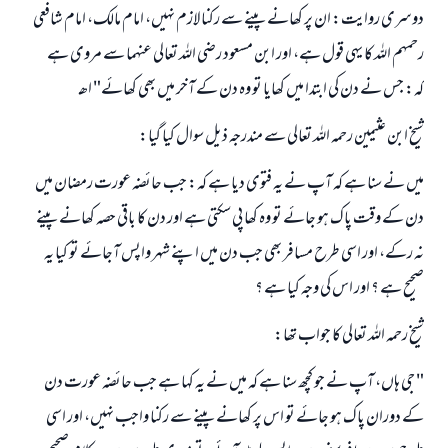
دوسرى روايت: ان پر كھانے پينے سے ركنا لازم نہيں، امام مالك، امام شافعى
رحمہم اللہ كا يہى قول ہے، اور ابن مسعود رضى اللہ تعالى عنہما سے مروى ہے
كہ: جس نے دن كى ابتدا ميں كھايا تو وہ دن كے آخر ميں بھى كھائے" اھـ
شيخ ابن عثيمين رحمہ اللہ تعالى سے مندرجہ ذيل سوال كيا گيا:
ميں نے سنا ہے كہ آپ نے يہ فتوى ديا ہے كہ: جب حائضہ عورت رمضان ميں
دن كے وقت پاك ہو جائے تو وہ كھا پى سكتى ہے اور دن كا باقى حصہ كھانے پينے
نہ ركے، اور اسى طرح مسافر بھى جب دن ميں اپنے شہر واپس آجائے تو كيا يہ
صحيح ہے ؟ اور اس كى وجہ كيا ہے ؟
شيخ رحمہ اللہ تعالى كا جواب تھا:
" جى ہاں، آپ نے جو كچھ سنا ہے كہ ميں نے يہ كہا ہے جب حائضہ عورت دن
كے دوران پاك ہو جائے تو اس پر كھانے پينے سے ركنا واجب نہيں، اور اسى