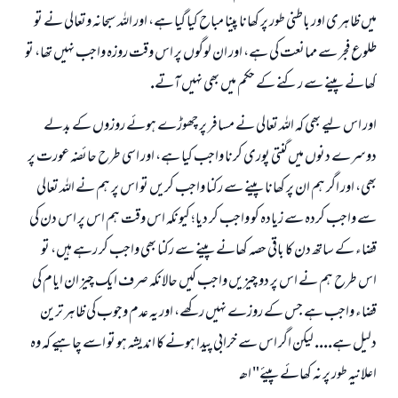
ميں ظاہرى اور باطنى طور پر كھانا پينا مباح كيا گيا ہے، اور اللہ سبحانہ وتعالى نے تو
طلوع فجر سے ممانعت كى ہے، اور ان لوگوں پر اس وقت روزہ واجب نہيں تھا، تو
كھانے پينے سے ركنے كے حكم ميں بھى نہيں آتے.
اور اس ليے بھى كہ اللہ تعالى نے مسافر پر چھوڑے ہوئے روزوں كے بدلے
دوسرے دنوں ميں گنتى پورى كرنا واجب كيا ہے، اور اسى طرح حائضہ عورت پر
بھى، اور اگر ہم ان پر كھانا پينے سے ركنا واجب كريں تو اس پر ہم نے اللہ تعالى
سے واجب كردہ سے زيادہ كو واجب كر ديا؛ كيونكہ اس وقت ہم اس پر اس دن كى
قضاء كے ساتھ دن كا باقى حصہ كھانے پينے سے ركنا بھى واجب كر رہے ہيں، تو
اس طرح ہم نے اس پر دو چيزيں واجب كيں حالانكہ صرف ايك چيز ان ايام كى
قضاء واجب ہے جس كے روزے نہيں ركھے، اور يہ عدم وجوب كى ظاہر ترين
دليل ہے.... ليكن اگر اس سے خرابى پيدا ہونے كا انديشہ ہو تو اسے چاہيے كہ وہ
اعلانيہ طور پر نہ كھائے پيئے" اھـ