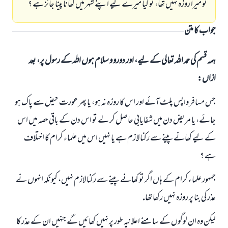
تو ميرا روزہ نہيں تھا، تو كيا ميرے ليے اپنے شہر ميں كھانا پينا جائز ہے ؟
جواب کا متن
ہمہ قسم کی حمد اللہ تعالی کے لیے، اور دورو و سلام ہوں اللہ کے رسول پر، بعد
ازاں:
جس مسافر واپس پلٹ آئے اور اس كا روزہ نہ ہو، يا پھر عورت حيض سے پاك ہو
جائے، يا مريض دن ميں شفايابى حاصل كر لے تو اس دن كے باقى حصہ ميں اس
كے ليے كھانے پينے سے ركنا لازم ہے يا نہيں اس ميں علماء كرام كا اختلاف
ہے ؟
جمہور علماء كرام كے ہاں اگر تو كھانے پينے سے ركنا لازم نہيں، كيونكہ انہوں نے
عذر كى بنا پر روزہ نہيں ركھا تھا.
ليكن وہ ان لوگوں كے سامنے اعلانيہ طور پر نہيں كھائيں گے جنہيں ان كے عذر كا