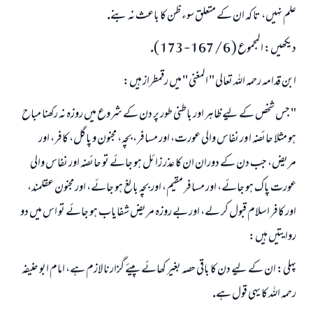
علم نہيں، تا كہ ان كے متعلق سوء ظن كا باعث نہ بنے.
ديكھيں: المجموع ( 6 / 167 - 173 ).
ابن قدامہ رحمہ اللہ تعالى " المغنى " ميں رقمطراز ہيں:
" جس شخص كے ليے ظاہر اور باطنى طور پر دن كے شروع ميں روزہ نہ ركھنا مباح
ہو مثلا حائضہ ا ور نفاس والى عورت، اور مسافر، بچہ، مجنون و پاگل، كافر، اور
مريض، جب دن كے دوران ان كا عذر زائل ہو جائے تو حائضہ اور نفاس والى
عورت پاك ہو جائے، اور مسافر مقيم، اور بچہ بالغ ہو جائے، اور مجنون عقلمند،
اور كافر اسلام قبول كر لے، اور بے روزہ مريض شفاياب ہو جائے تو اس ميں دو
روايتيں ہيں:
پہلى: ان كے ليے دن كا باقى حصہ بغير كھائے پيئے گزارنا لازم ہے، امام ابو حنيفہ
رحمہ اللہ كا يہى قول ہے.