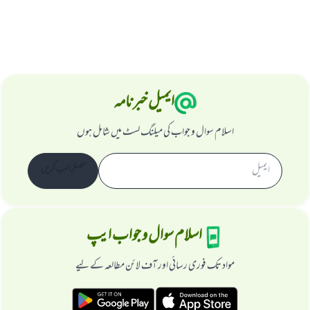
ایمیل خبرنامہ
اسلام سوال و جواب کی میلنگ لسٹ میں شامل ہوں
سبسکرائب کریں
اسلام سوال و جواب ایپ
مواد تک فوری رسائی اور آف لائن مطالعہ کے لیے