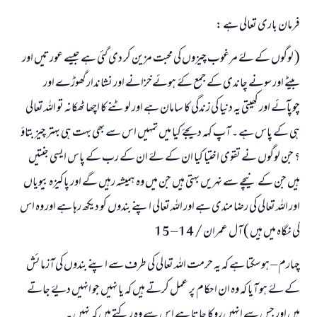
فرمان باری تعالی ہے :
( لوگوں کے لۓ مرغوب چیزوں کی محبت مزین کر دی گئي ہے جیسے عورتیں اور
بیٹے اور سونے چاندی کے جمع کۓ ہوئےخزانے اور نشاندار گھوڑے اور
چوپآئے اور کھیتی یہ دنیا کی زندگی کا سامان ہے اور لوٹنے کا اچھا ٹھکانہ تو اللہ تعالی
ہی کے پاس ہے ۔ آپ کہہ دیجۓ کیا میں تمہیں اس سے بھی بہت ہی بہتر چیز بتاؤ
؟ جن لوگوں نے تقوی اختیا کیا ان کے لۓ ان کے رب کے پاس ایسی جنتیں
ہیں جن کے نیچے سے نہریں بہتی ہیں جن میں وہ ہمیشہ رہیں گے اور پاکیزہ بیویاں
اور اللہ تعالی کی رضا مندی ہے اور اللہ تعالی اپنے بندوں کو دیکھ رہا ہے اور وہ اس
کی نگاہ میں ہیں ) آل عمران / 14 – 15
چہارم – ہو سکتا ہے کہ یہ حرمت اللہ تعالی کی طرف سے اپنے بندوں کی آزمائش
کے لۓ ہو آیا کہ وہ ان احکام پر عمل کرتے ہیں کہ یا نہیں جو انہیں دیۓ جاتے
ہیں اور جس سے انہیں روکا جاتا ہے اس سے وہ رکتے ہیں کہ نہیں ۔