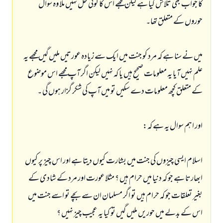
کا جواب بھی تلاش کیا ہے لیکن مجھے اس کا کوئی حل نہیں ملا وہ سوال
حوروں کے متعلق تھا۔
میں نے سنا ہے کہ مرد کو جنت میں ایک سے زیادہ عورتیں ملیں گیں مجھے یہ
علم نہیں آیا یہ معلومات صحیح ہیں یا کہ نہیں لیکن اگر آپ مجھے اس موضوع
کے متعلق کچھ معلومات دے سکیں تو میں آپ کی شکر گزار ہوں گی ۔
اور اہم سوال یہ ہے کہ:
اسلام ایسی چیزوں کی جنت میں بشارت کیوں دیتا ہے اور اس چیز پر کیوں
ابھارتا ہے جو کہ دنیا میں حرام ہیں ؟ مثلا عورت اور مرد کے شادی کے
بغیر تعلقات جو کہ حرام ہیں تو اگر مسلمان ان سے بچے تو اسے جنت میں
اس کے بدلے میں حوریں ملیں گیں تو کیا یہ عجیب چیز نہیں ؟