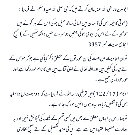
ابو ہریرہ رضی اللہ عنہ بیان کرتے ہیں کہ نبی صلی اللہ علیہ وسلم نے فرمایا :
( موتی کا خیمہ جس کی آسمان میں لمبائی ساٹھ میل ہو گی اس کے ہر کونے میں
مومن کے لۓ اس کی بیوی ہو گی جنہیں دوسرے نہیں دیکھ سکیں گے ) صحیح
الجامع حدیث نمبر 3357
تو ان احادیث میں جنت کی ان عورتوں کے متعلق ذکر کیا گیا ہے جو کہ مومن کے
لۓ تیار کی گئیں ہیں اور اللہ تعالی نے اپنی کتاب میں ان کا نام حور رکھا ہے اور
حور حوراء کی جمع ہے ۔
احکام ( 17 /122) میں قرطبی رحمہ اللہ نے فرمایا ہے کہ : وہ بہت زیادہ سفید
جس کی آنکھیں زیادہ سیاہ ہوں انہیں حور کہا جاتا ہے ۔
تو ہمار اس پر ایمان مطلق ہے جس میں کسی قسم کے شک کی گنجائش نہیں اور یہ
ہمارے مضبوط عقیدہ میں سے ہے اس کی مزید تفصیل کے لۓ صحیح بخاری