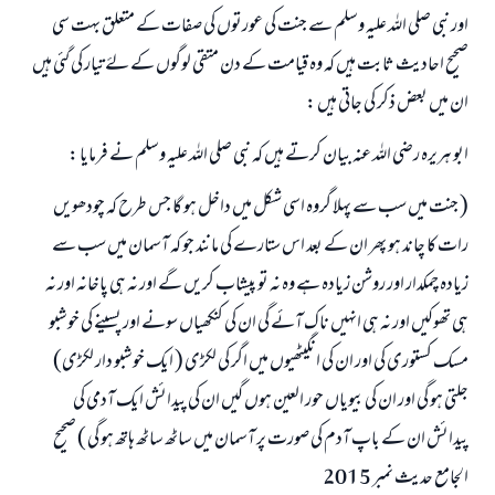
اور نبی صلی اللہ علیہ وسلم سے جنت کی عورتوں کی صفات کے متعلق بہت سی
صحیح احادیث ثابت ہیں کہ وہ قیامت کے دن متقی لوگوں کے لۓ تیار کی گئي ہیں
ان میں بعض ذکر کی جاتی ہیں :
ابو ہریرہ رضی اللہ عنہ بیان کرتے ہیں کہ نبی صلی اللہ علیہ وسلم نے فرمایا :
( جنت میں سب سے پہلا گروہ اسی شکل میں داخل ہو گا جس طرح کہ چودھویں
رات کا چاند ہو پھر ان کے بعد اس ستارے کی مانند جو کہ آسمان میں سب سے
زیادہ چمکدار اور روشن زیادہ ہے وہ نہ تو پیشاب کریں گے اور نہ ہی پاخانہ اور نہ
ہی تھوکیں اور نہ ہی انہیں ناک آئے گی ان کی کنکھیاں سونے اور پسینے کی خوشبو
مسک کستوری کی اور ان کی انگیٹھیوں میں اگر کی لکڑی ( ایک خوشبو دار لکڑی)
جلتی ہو گی اور ان کی بیویاں حور العین ہوں گیں ان کی پیدائش ایک آدمی کی
پیدائش ان کے باپ آدم کی صورت پر آسمان میں ساٹھ ساٹھ ہاتھ ہو گی ) صحیح
الجامع حدیث نمبر 2015