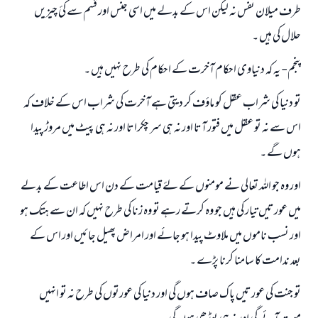
طرف میلان نفس نہ لیکن اس کے بدلے میں اسی جنس اور قسم سے کئ چیزیں
حلال کی ہیں ۔
پنجم- یہ کہ دنیاوی احکام آخرت کے احکام کی طرح نہیں ہیں ۔
تو دنیا کی شراب عقل کو ماؤف کر دیتی ہے آخرت کی شراب اس کے خلاف کہ
اس سے نہ تو عقل میں فتور آتا اور نہ ہی سر چکراتا اور نہ ہی پیٹ میں مروڑ پیدا
ہوں گے ۔
اور وہ جو اللہ تعالی نے مومنوں کے لۓ قیامت کے دن اس اطاعت کے بدلے
میں عورتیں تیار کی ہیں جو وہ کرتے رہے تو وہ زنا کی طرح نہیں کہ ان سے ہتک ہو
اور نسب ناموں میں ملاوٹ پیدا ہو جائے اور امراض پھیل جائیں اور اس کے
بعد ندامت کا سامنا کرنا پڑے ۔
تو جنت کی عورتیں پاک صاف ہوں گی اور دنیا کی عورتوں کی طرح نہ تو انہیں