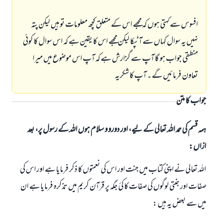
افسوس سے کہتی ہوں کہ مجھے اس کے متعلق کچھ معلومات تو ہیں لیکن پتہ
نہیں یہ سوال کہاں سے آٹپکا لیکن مجھے اس کا یقین ہے کہ اس سوال کا کوئی
منطقی جواب ہو گا آپ سے گزارش ہے کہ آپ اس موضوع میں میرا
تعاون فرمائیں گے ۔ آپ کا شکریہ
جواب کا متن
ہمہ قسم کی حمد اللہ تعالی کے لیے، اور دورو و سلام ہوں اللہ کے رسول پر، بعد
ازاں:
اللہ تعالی نے اپنی کتاب میں جنت اور اس کی نعمتوں کا ذکر فرمایا ہے اور اس کی
صفات اور جنتی لوگوں کی صفات کا کئ جگہ پر قرآن کریم میں تذکرہ فرمایا ہے ان
میں سے بعض یہ ہیں :