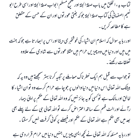
کتاب بدء الخلق میں باب صفۃ الجنۃ اور صحیح مسلم ابواب صفۃ الجنۃ اور اسی طرح ابو
نعیم اصفہانی کی کتاب صفۃ الجنۃ جو کہ جنتی عورتوں اور ان کے حسن کے متعلق
ہے کا مطالعہ کریں ۔
اور رہا یہ سوال کہ اسلام ان اشیاء کی خوشخبری دیتا اور اس پر ابھارتا ہے جو کہ جنت
میں ہیں اور دنیا میں وہ چیزیں حرام ہیں مثلا عورتوں سے شادی کے علاوہ
تعلقات رکھنے ۔
تو جواب سے قبل ہم ایک خطرناک معاملے پر تنبیہ کرنا بہتر سمجھتے ہیں وہ یہ کہ
بیشک اللہ تعالی اس دنیا میں دنیا والوں پر جو چاہے حرام کرے وہ تو ان اشیاء کا
خالق اور مالک ہے تو کسی کو یہ جائز نہیں کہ وہ اللہ تعالی کے حکم پر اپنی بیمار
رآئے اور الٹ فہم کے ساتھ اعتراض کرے تو اللہ تعالی ہی کے لۓ پہلے بھی
بعد میں بھی حکم ہے اللہ تعالی کے حکم اور فیصلے پر کوئی گرفت نہیں کر سکتا ۔
اور رہا یہ مسئلہ کہ اللہ تعالی نے کچھ ایسی چیزیں جنہیں دنیا میں حرام قرار دی ہے