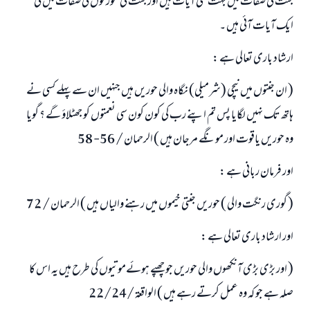
جنت کی صفات میں بہت سی آیات ہیں اور جنت کی عورتوں کی صفات میں کئ
ایک آیات آئی ہیں ۔
ارشاد باری تعالی ہے :
( ان جنتوں میں نیچی (شرمیلی) نگاہ والی حوریں ہیں جنہیں ان سے پہلے کسی نے
ہاتھ تک نہیں لگایا پس تم اپنے رب کی کون کون سی نعمتوں کو جھٹلاؤ گے ؟ گویا
وہ حوریں یاقوت اور مونگے مرجان ہیں ) الرحمان / 56- 58
اور فرمان ربانی ہے :
( گوری رنگت والی ) حوریں جنتی خیموں میں رہنے والیاں ہیں ) الرحمان / 72
اور ارشاد باری تعالی ہے :
( اور بڑی بڑی آنکھوں والی حوریں جو چھپے ہوئےموتیوں کی طرح ہیں یہ اس کا
صلہ ہے جو کہ وہ عمل کرتے رہے ہیں ) الواقعۃ /22/24