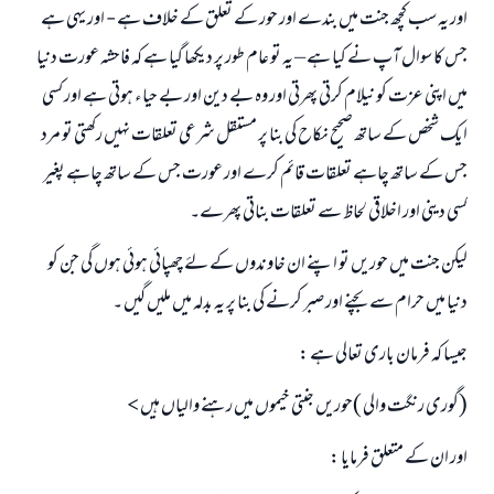
اور یہ سب کچھ جنت میں بندے اور حور کے تعلق کے خلاف ہے - اور یہی ہے
جس کا سوال آپ نے کیا ہے – یہ تو عام طور پر دیکھا گیا ہے کہ فاحشہ عورت دنیا
میں اپنی عزت کو نیلام کرتی پھرتی اور وہ بے دین اور بے حیاء ہوتی ہے اور کسی
ایک شخص کے ساتھ صحیح نکاح کی بنا پر مستقل شرعی تعلقات نہیں رکھتی تو مرد
جس کے ساتھ چاہے تعلقات قائم کرے اور عورت جس کے ساتھ چاہے پغیر
کسی دینی اور اخلاقی لحاظ سے تعلقات بناتی پھرے۔
لیکن جنت میں حوریں تو اپنے ان خاوندوں کے لۓ چھپائی ہوئی ہوں گی جن کو
دنیا میں حرام سے بچنے اور صبر کرنے کی بنا پر یہ بدلہ میں ملیں گیں ۔
جیسا کہ فرمان باری تعالی ہے :
(گوری رنگت والی )حوریں جنتی خیموں میں رہنے والیاں ہیں >
اور ان کے متعلق فرمایا :