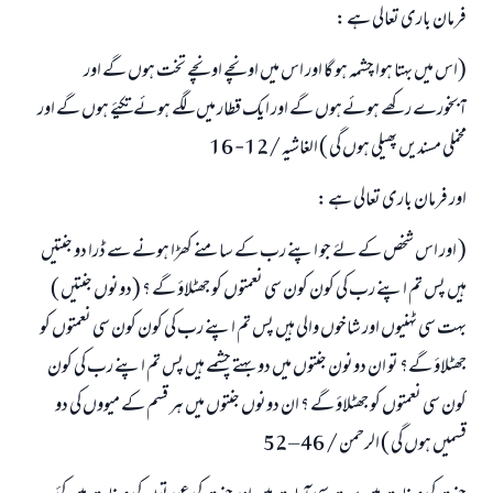
فرمان باری تعالی ہے :
(اس میں بہتا ہوا چشمہ ہو گا اور اس میں اونچے اونچے تخت ہوں گے اور
آبخورے رکھے ہوئےہوں گے اور ایک قطار میں لگے ہوئےتکیۓ ہوں گے اور
مخملی مسندیں پھیلی ہوں گی ) الغاشیہ /12- 16
اور فرمان باری تعالی ہے :
( اور اس شخص کے لۓ جو اپنے رب کے سامنے کھڑا ہونے سے ڈرا دو جنتیں
ہیں پس تم اپنے رب کی کون کون سی نعمتوں کو جھٹلاؤ گے ؟ (دونوں جنتیں )
بہت سی ٹہنیوں اور شاخوں والی ہیں پس تم اپنے رب کی کون کون سی نعمتوں کو
جھٹلاؤ گے؟ تو ان دونون جنتوں میں دو بہتے چشمے ہیں پس تم اپنے رب کی کون
کون سی نعمتوں کو جھٹلاؤ گے ؟ ان دونوں جنتوں میں ہر قسم کے میووں کی دو
قسمیں ہوں گی ) الرحمن / 46 – 52