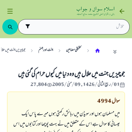
تحقیقی مضامین
جنت اورجہنم
جو چیزیں جنت میں حلال ہ
جو چیزیں جنت میں حلال ہیں وہ دنیا میں کیوں حرام کی گئی ہیں
01/ربيع الثاني/1426 , 09/مئی/2005
27,804
سوال
4994
میں مسلمان ہوں اور سویڈن میں رہائش رکھتی ہوں میرے پاس ایک
عیسائی کا سوال ہے اس کے متعلق میں نے بہت پوچھا اور کتابوں میں اس