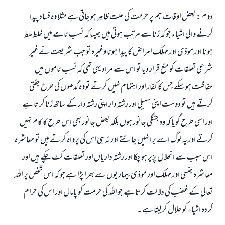
ابھی تعاون کریں
دوم : بعض اوقات ہم پر حرمت کی علت ظاہر ہو جاتی ہے مثلا وہ فساد پیدا
کرنے والی اشیاء جو کہ زنا سے مرتب ہوتی ہیں جیسا کہ نسب نامے میں خلط ملط
ہونا اور موذی اور مہلک امراض کا پیدا ہونا وغیرہ تو جب شریعت نے غیر
شرعی تعلقات کو منع قرار دیا تو اس سے مراد یہی تھی کہ نسب ناموں میں
حفاظت ہو سکے جس کا کفار اور اہتمام نہیں کرتے تو وہ گدھوں کی طرح جفتی
کرتے ہیں تو دوست اپنی سہیلی اور رشتہ دار اپنی رشتہ دار کے ساتھ زنا کرتا ہے
اور اسی طرح گویا کہ وہ جنگلی جانور ہوں بلکہ بعض جانور بھی اس طرح کا کام نہیں
کرتے اور یہ لوگ اسے برا نہیں جانتے اور نہ ہی اس کی پرواہ کرتے ہیں تو معاشرہ
اس سبب سے انحلال پزیر ہو چکا اور رشتہ داریاں اور تعلقات کٹ چکے ہیں اور
معاشرہ جنسی اور مہلک اور موذی بیماریوں سے بھرا پڑا ہے جو کہ اس شخص پر اللہ
تعالی کے غضب کی دلالت کرتا ہے جو اللہ کی حرمت کو پامال اور اس کی حرام
کردہ اشیاء کو حلال کر لیتا ہے ۔