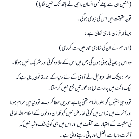
( جنہیں ان سے پہلے کسی انسان یا جن نے ہاتھ تک نہیں لگایا )
تو یہ حقیقت میں اس کی بیوی ہو گی ۔
جیسا کہ فرمان باری تعالی ہے :
( اور ہم نے ان کی شادی حور عین سے کر دی )
وہ اس پر چھپائی ہوئی ہوں گی جس میں اس کے علاوہ کوئی اور شریک نہیں ہو گا ۔
سوم : بیشک اللہ عزوجل نے آدمی کے لۓ دنیا کے اندر قانون بنایا ہے کہ
ایک وقت میں چار سے زیادہ عورتیں جمع نہیں کر سکتا ۔
تو وہ ہی جنتیوں کو بطور انعام جتنی چاہے حوریں عطا کر دے تو دنیا میں حرام ہونا
اور آخرت میں نہ اس میں کوئی تعارض نہیں کیونکہ ان دونوں کے احکام اللہ تعالی
کی مشیت کے اعتبار سے مختلف ہیں اور اس میں بھی کوئی شک وشبہ نہیں کہ
آخرت دنیا سے افضل اور باقی رہنے والی ہے ۔