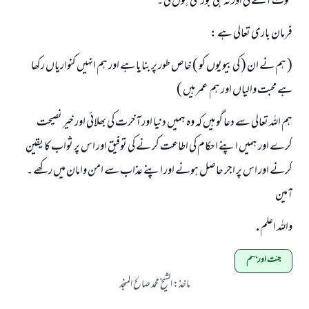
موت آئے گی اور نہ ہی بوڑھی ہوں گی ۔
فرمان باری تعالی ہے :
( ہم نے ان ( کی بیویوں کو ) خاص طور پر بنایا ہے اور ہم انہیں کنواریاں رکھا
ہے محبت والیاں اور ہم عمر ہیں )
ہم اللہ تعالی سے دعا گو ہیں کہ وہ ہمیں دنیا اور آخرت کی بھلائی اور خیر نصیحت
کرے اور ہمیں اپنے احکام کی اطاعت کر نے کی توفیق اور اس پر ثواب کا یقین
کرنے اور اس پر اجر حاصل ہونے اور اپنے عذاب سے امن وامان میں رکھے ۔
آمین
واللہ اعلم .
جنت اورجہنم
ماخذ
:
الشیخ محمد صالح المنجد