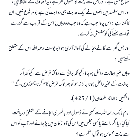
سماع فسق ہے، اور اس سے لذت كا حصول كفر ہے، يہ احناف كے الفاظ ہيں،
اور اس سلسلہ ميں انہوں نے ايك حديث بھى روايت كى ہے جو مرفوع نہيں، ان
كا كہنا ہے: اس پر واجب ہے كہ وہ جب وہ وہاں يا اس كے قريب سے گزرے
تو اسے سننے كى كوشش نہ كرے.
اور جس گھر سے گانے بجانے كى آواز آ رہى ہو ابو يوسف رحمہ اللہ اس كے متعلق
كہتے ہيں:
وہاں بغير اجازت داخل ہو جاؤ، كيونكہ برائى سے روكنا فرض ہے، كيونكہ اگر
اجازت كے بغير داخل ہونا جائز نہ ہو تو پھر لوگ فرض كام كرنا چھوڑ ديں گے "
ديكھيں: اغاثۃ اللھفان ( 1 / 425 ).
امام مالك رحمہ اللہ سے كسى نے ڈھول اور بانسرى بجانے كے متعلق دريافت
كيا گيا، يا اگر راستے يا كسى مجلس ميں اس كى آواز كان ميں پڑ جائے اور آپ كو اس
سے لذت محسوس ہو تو كيا حكم ہے ؟