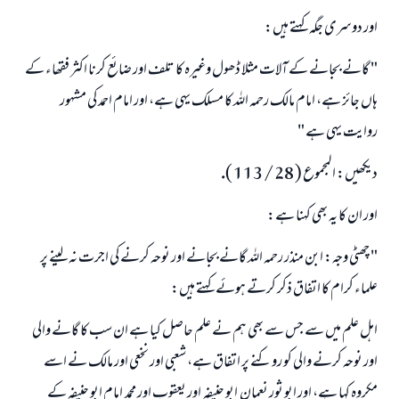
اور دوسرى جگہ كہتے ہيں:
" گانے بجانے كے آلات مثلا ڈھول وغيرہ كا تلف اور ضائع كرنا اكثر فقھاء كے
ہاں جائز ہے، امام مالك رحمہ اللہ كا مسلك يہى ہے، اور امام احمد كى مشہور
روايت يہى ہے "
ديكھيں: المجموع ( 28 / 113 ).
اور ان كا يہ بھى كہنا ہے:
" چھٹى وجہ: ابن منذر رحمہ اللہ گانے بجانے اور نوحہ كرنے كى اجرت نہ لينے پر
علماء كرام كا اتفاق ذكر كرتے ہوئے كہتے ہيں:
اہل علم ميں سے جس سے بھى ہم نے علم حاصل كيا ہے ان سب كا گانے والى
اور نوحہ كرنے والى كو روكنے پر اتفاق ہے، شعبى اور نخعى اور مالك نے اسے
مكروہ كہا ہے، اور ابو ثور نعمان ـ ابو حنيفہ ـ اور يعقوب اور محمد ـ امام ابو حنيفہ كے