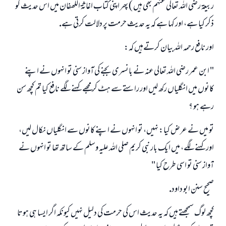
ربيعۃ رضى اللہ تعالى عنہم بھى ہيں ) پھر اپنى كتاب اغاثۃ اللھفان ميں اس حديث كو
ذكر كيا ہے، اور كہا ہے كہ يہ حديث حرمت پر دلالت كرتى ہے.
اور نافع رحمہ اللہ بيان كرتےہيں كہ:
" ابن عمر رضى اللہ تعالى عنہ نے بانسرى بجنے كى آواز سنى تو انہوں نے اپنے
كانوں ميں انگلياں ركھ ليں اور راستے سے ہٹ كر مجھے كہنے لگے نافع كيا تم كچھ سن
رہے ہو ؟
تو ميں نے عرض كيا: نہيں، تو انہوں نے اپنے كانوں سے انگلياں نكال ليں،
اور كہنے لگے، ميں ايك بار نبى كريم صلى اللہ عليہ وسلم كے ساتھ تھا تو انہوں نے
آواز سنى تو اسى طرح كيا "
صحيح سنن ابو داود.
كچھ لوگ سمجھتے ہيں كہ يہ حديث اس كى حرمت كى دليل نہيں كيونكہ اگر ايسا ہى ہوتا