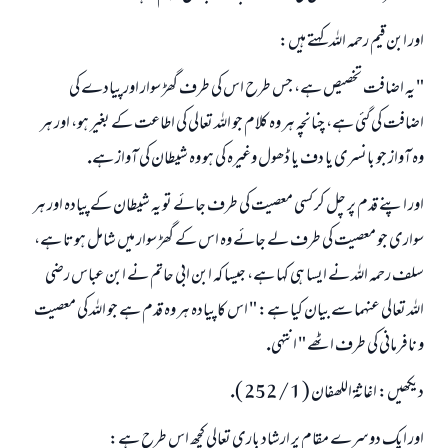
اور ابن قيم رحمہ اللہ كہتے ہيں:
" يہ اضافت تخصيص ہے، جس طرح اس كى طرف گھڑ سوار اور پيادے كى
اضافت كى گئى ہے، چنانچہ ہر وہ كلام جو اللہ تعالى كى اطاعت كے بغير ہو، اور ہر
وہ آواز جو بانسرى يا دف يا ڈھول وغيرہ كى ہو وہ شيطان كى آواز ہے.
اور اپنے قدم پر چل كر كسى معصيت كى طرف جائے تو يہ شيطان كے پيادہ اور ہر
سوارى جو معصيت كى طرف لے جائے وہ اس كے گھڑ سوار ميں شامل ہوتا ہے،
سلف رحمہ اللہ نے ايسا ہى كہا ہے، جيسا كہ ابن ابى حاتم نے ابن عباس رضى
اللہ تعالى عنہما سے بيان كيا ہے: " اس كا پيادہ ہر وہ قدم ہے جو اللہ كى معصيت
و نافرمانى كى طرف اٹھے " انتہى.
ديكھيں: اغاثۃ اللھفان ( 1 / 252 ).
اور ايك دوسرے مقام پر ارشاد بارى تعالى كچھ اس طرح ہے: