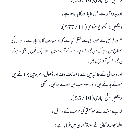
ديكھيں: فتح البارى ( 10 / 55 ).
اور يہ وہ آلہ ہے جس ناچا اور گايا جاتا ہے.
ديكھيں: المجموع للنووى ( 11 / 577 ).
" اور قرطبى نے جوہرى سے نقل كيا ہے كہ: المعازف گانا بجانا ہے، اور ان كى
صحاح ميں ہے كہ: يہ گانے بجانے كے آلات ہيں، اور ايك قول يہ بھى ہے كہ:
يہ گانے كى آوازيں ہيں.
اور دمياطى كے حاشيہ ميں ہے: معازف دف اور ڈھول وغيرہ ہيں جو گانے ميں
بجائے جاتے ہيں، اور لہو و لعب ميں بجائے جائيں . انتہى
ديكھيں: فتح البارى ( 10 / 55 ).
كتاب و سنت سے موسيقى كى حرمت كے دلائل:
اللہ سبحانہ و تعالى نے سورۃ لقمان ميں فرمايا ہے: