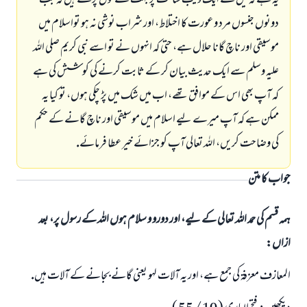
يہ ہے كہ ميں نے ايك ويب سائٹ پر بہت سے قول پڑھے ہيں كہ جب
دونوں جنسوں مرد و عورت كا اختلاط، اور شراب نوشى نہ ہو تواسلام ميں
موسيقى اور ناچ گانا حلال ہے، حتى كہ انہوں نے تو اسے نبى كريم صلى اللہ
عليہ وسلم سے ايك حديث بيان كر كے ثابت كرنے كى كوشش كى ہے
كہ آپ بھى اس كے موافق تھے، اب ميں شك ميں پڑ چكى ہوں، تو كيا يہ
ممكن ہے كہ آپ ميرے ليے اسلام ميں موسيقى اور ناچ گانے كے حكم
كى وضاحت كريں، اللہ تعالى آپ كو جزائے خير عطا فرمائے.
جواب کا متن
ہمہ قسم کی حمد اللہ تعالی کے لیے، اور دورو و سلام ہوں اللہ کے رسول پر، بعد
ازاں:
المعازف معزفۃ كى جمع ہے، اور يہ آلات لہو يعنى گانے بجانے كے آلات ہيں.