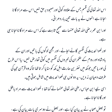
اس اللہ تعالى كى قسم جس كے علاوہ كوئى اور معبود برحق نہيں اس سے مراد گانا
بجانا ہے ـ انہوں نے يہ بات تين بار دھرائى ـ.
اور ابن عمر رضى اللہ تعالى عنہما سے صحيح ثابت ہے كہ اس سے مراد گانا بجانا ہى
ہے.
اور لھو الحديث كى تفسير گانے بجانے، اور عجمى لوگوں كى باتيں اور ان كے
بادشاہ اور روم كے حكمران كى خبروں كى تفسير ميں كوئى تعارض نہيں، يا اس طرح
كى اور باتيں جو مكہ ميں نضر بن حارث اہل مكہ كو سنايا كرتا تھا تا كہ وہ قرآن مجيد كى
طرف دھيان نہ ديں، يہ دونوں ہى لھو الحديث ميں شامل ہوتى ہيں.
اسى ليے ابن عباس رضى اللہ تعالى عنہما نے كہا تھا: لھو الحديث سے مراد باطل
اور گانا بجانا ہے.
تو بعض صحابہ نے يہ بيان كيا ہے، اور بعض نے دوسرى بات بيان كي ہے،