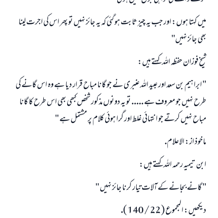
ميں كہتا ہوں: اور جب يہ چيز ثابت ہو گئى كہ يہ جائز نہيں تو پھر اس كى اجرت لينا
بھى جائز نہيں"
شيخ فوزان حفظہ اللہ كہتے ہيں:
" ابراہيم بن سعد اور عبيد اللہ عنبرى نے جو گانا مباح قرار ديا ہے وہ اس گانے كى
طرح نہيں جو معروف ہے ..... تو يہ دونوں مذكور شخص كبھى بھى اس طرح كا گانا
مباح نہيں كرتے جو انتہائى غلط اور گرا ہوئى كلام پر مشتمل ہے "
ماخوذ از: الاعلام.
ابن تيميہ رحمہ اللہ كہتے ہيں:
" گانے بجانے كے آلات تيار كرنا جائز نہيں "
ديكھيں: المجموع ( 22 / 140 ).