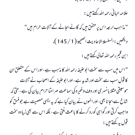
علامہ البانى رحمہ اللہ كہتے ہيں:
" مذاہب اربعہ اس پر متفق ہيں كہ گانے بجانے كے آلات حرام ہيں "
ديكھيں: السلسلۃ الاحاديث الصحيحۃ ( 1 / 145 ).
ابن قيم رحمہ اللہ تعالى كہتے ہيں:
" اس ميں سب سے سخت ابو حنيفہ رحمہ اللہ كا مذہب ہے، اور اس كے متعلق ان
كا قول سب سے سخت اور شديد ہے، اور ابو حنيفہ كے اصحاب نے آلات
موسيقى مثلا بانسرى اور دف وغيرہ كى سماعت صراحتا حرام بيان كى ہے، حتى كہ
شاخ سے بجانا بھى، اور انہوں نے بيان كيا ہے كہ يہ ايسى معصيت ہے جو فسق كو
واجب كرتى اور گواہى كو رد كرنے كا باعث بنتى ہے، بلكہ اس سے بھى زيادہ سخت
قول يہ كہتے ہيں: