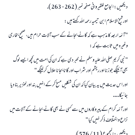
ديكھيں: الجامع للقيروانى صفحہ نمبر ( 262 - 263 ).
اور شيخ الاسلام ابن تيميہ رحمہ اللہ كہتے ہيں:
" آئمہ اربعہ كا مذہب ہے كہ گانے بجانے كے سب آلات حرام ہيں، صحيح بخارى
وغيرہ ميں ثابت ہے كہ:
" نبى كريم صلى اللہ عليہ وسلم نے خبر دى ہے كہ ان كى امت ميں كچھ ايسے لوگ
بھى آئينگے جو زنا اور ريشم اور شراب اور گانا بجانا حلال كر لينگے "
اور اس حديث ميں يہ بيان كيا كہ ان كى شكليں مسخ كر كے انہيں بند اور خنزير بنا ديا
جائيگا....
اور آئمہ كرام كے پيروكاروں ميں سے كسى نے بھى گانے بجانے كے آلات ميں
نزاع و اختلاف ذكر نہيں كيا "
ديكھيں: المجموع ( 11 / 576 ).