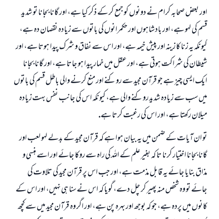
اور بعض صحابہ كرام نے دونوں كو جمع كر كے ذكر كيا ہے، اور گانا بجانا تو شديد
قسم كى لہو ہے، اور بادشاہوں اور حكمرانوں كى باتوں سے زيادہ نقصان دہ ہے،
كيونكہ يہ زنا كا زينہ اور پيش خيمہ ہے، اور اس سے نفاق و شرك پيدا ہوتا ہے، اور
شيطان كى شراكت ہوتى ہے، اور عقل ميں خمار پيدا ہو جاتا ہے، اور گانا بجانا
ايك ايسى چيز ہے جو قرآن مجيد سے روكنے اور منع كرنے والى باطل قسم كى باتوں
ميں سب سے زيادہ شديد روكنے والى ہے، كيونكہ اس كى جانب نفس بہت زيادہ
ميلان ركھتا ہے، اور اس كى رغبت كرتا ہے.
تو ان آيات كے ضمن ميں يہ بيان ہوا ہے كہ قرآن مجيد كے بدلے لہو لعب اور
گانا بجانا اختيار كرنا تا كہ بغير علم كے اللہ كى راہ سے روكا جائے اور اسے ہنسى و
مذاق بنايا جائے يہ قابل مذمت ہے، اور جب اس پر قرآن مجيد كى تلاوت كى
جائے تو وہ شخص منہ پھير كر چل دے، گويا كہ اس نے سنا ہى نہيں، اور اس كے
كانوں ميں پردہ ہے، جو كہ بوجھ اور بہرہ پن ہے، اور اگر وہ قرآن مجيد ميں سے كچھ