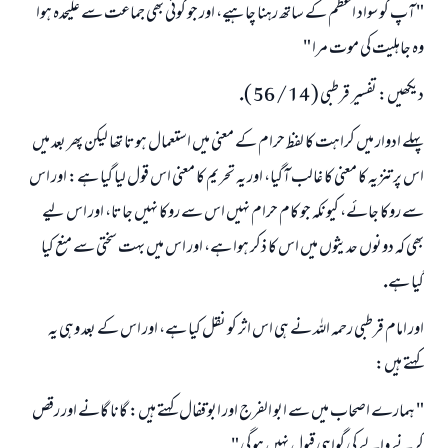
" آپ كو سواد اعظم كے ساتھ رہنا چاہيے، اور جو كوئى بھى جماعت سے عليحدہ ہوا
وہ جاہليت كى موت مرا "
ديكھيں: تفسير قرطبى ( 14 / 56 ).
پہلے ادوار ميں كراہت كا لفظ حرام كے معنى ميں استعمال ہوتا تھا ليكن پھر بعد ميں
اس پر تنزيہ كا معنى كا غالب آگيا، اور يہ تحريم كا معنى اس قول ليا گيا ہے: اور اس
سے روكا جائے، كيونكہ جو كام حرام نہيں اس سے روكا نہيں جاتا، اور اس ليے
بھى كہ دونوں حديثوں ميں اس كا ذكر ہوا ہے، اور اس ميں بہت سختى سے منع كيا
گيا ہے.
اور امام قرطبى رحمہ اللہ نے ہى اس اثر كو نقل كيا ہے، اور اس كے بعد وہى يہ
كہتے ہيں:
" ہمارے اصحاب ميں سے ابو الفرج اور ابو قفال كہتے ہيں: گانا گانے اور رقص
كرنے والے كى گواہى قبول نہيں ہو گى "