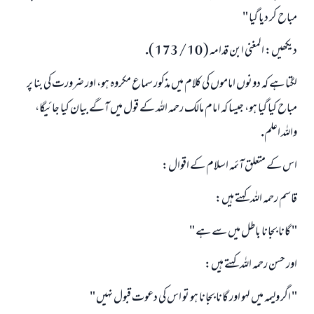
مباح كر ديا گيا "
ديكھيں: المغنى ابن قدامہ ( 10 / 173 ).
لگتا ہے كہ دونوں اماموں كى كلام ميں مذكور سماع مكروہ ہو، اور ضرورت كى بنا پر
مباح كيا گيا ہو، جيسا كہ امام مالك رحمہ اللہ كے قول ميں آگے بيان كيا جائيگا،
واللہ اعلم.
اس كے متعلق آئمہ اسلام كے اقوال:
قاسم رحمہ اللہ كہتے ہيں:
" گانا بجانا باطل ميں سے ہے "
اور حسن رحمہ اللہ كہتے ہيں:
" اگر وليمہ ميں لہو اور گانا بجانا ہو تو اس كى دعوت قبول نہيں "