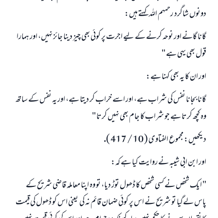
دونوں شاگرد ـ رحمہم اللہ كہتے ہيں:
گانا گانے اور نوحہ كرنے كے ليے اجرت پر كوئى بھى چيز دينا جائز نہيں، اور ہمارا
قول بھى يہى ہے "
اور ان كا يہ بھى كہنا ہے:
گانا بجانا نفس كى شراب ہے، اور اسے خراب كر ديتا ہے، اور يہ نفس كے ساتھ
وہ كچھ كرتا ہے جو شراب كا جام بھى نہيں كرتا "
ديكھيں: مجموع الفتاوى ( 10 / 417 ).
اور ابن ابى شيبہ نے روايت كيا ہے كہ:
" ايك شخص نے كسى شخص كا ڈھول توڑ ديا، تو وہ اپنا معاملہ قاضى شريح كے
پاس لےگيا تو شريح نے اس پر كوئى ضمان قائم نہ كى ـ يعنى اس كو ڈھول كى قيمت