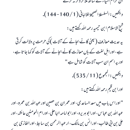
ان حرام اشياء كے ساتھ ملا كر ذكر نہ كرتے "
ديكھيں: السلسلۃ الصحيحۃ للالبانى ( 1 / 140 - 144 ).
شيخ الاسلام ابن تيميہ رحمہ اللہ كہتے ہيں:
يہ حديث معازف ( يعنى گانے بجانے كے آلات ) كى حرمت پر دلالت كرتى
ہے، اور اہل لغت كے ہاں معازت گانے بجانے كے آلات كو كہا جاتا ہے،
اور يہ اسم ان سب آلات كو شامل ہے "
ديكھيں: المجموع ( 11 / 535 ).
اور ابن قيم رحمہ اللہ كہتے ہيں:
" اور اس باب ميں سعد الساعدى، اور عمران بن حصين اور عبد اللہ بن عمرو، اور
عبد اللہ بن عباس، اور ابو ہريرہ، اور ابو امامہ الباھلى، اور ام المومنين عائشہ، اور
على بن ابى طالب، اور انس بن مالك، ار عبد الرحمن بن سابط، اور الغازى بن