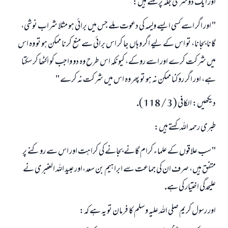
اور ايك دوسرى جگہ پر كہتے ہيں:
" اور اگر اسے كسى ايسے وليمہ كى دعوت ملے جس ميں برائى ہو مثلا شراب نوشى،
گانا بجانا، تو اس كے ليے اگر وہاں جا كر اس برائى سے منع كرنا ممكن ہو تو وہ اس
ميں شركت كرے اور اسے روكے، كيونكہ اس طرح وہ دو واجب كو اكٹھا كر سكتا
ہے، اور اگر روكنا ممكن نہ ہو تو پھر وہ اس ميں شركت نہ كرے "
ديكھيں: الكافى ( 3 / 118 ).
طبرى رحمہ اللہ كہتے ہيں:
" سب علاقوں كے علماء كرام گانے بجانے كى كراہت اور اس سے روكنے پر
متفق ہيں، صرف ان كى جماعت سے ابراہيم بن سعد،اور عبيد اللہ العنبرى نے
عليحدگى اختيار كى ہے.
اور رسول كريم صلى اللہ عليہ وسلم كا فرمان تو يہ ہے كہ: