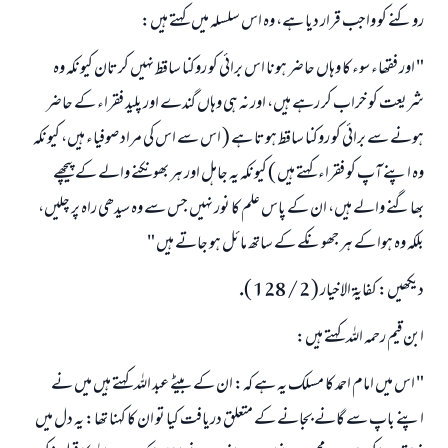
روكنے كو واجب قرار ديا ہے، وہ اس سلسلہ ميں كہتے ہيں:
" اور فقھاء سوء كا وہاں حاضر ہونا اس برائى كو روكنا ساقط نہيں كرتان كيونكہ وہ
شريعت كو خراب كر رہے ہيں، اور نہ ہى وہاں گندے اور پليد فقراء كے حاضر
ہونے سے برائى كو روكنا ساقط ہوتا ہے ( اس سے اس كى مراد صوفياء ہيں، كيونكہ
وہ اپنے آپ كو فقراء كہتے ہيں ) كيونكہ يہ جاہل اور ہر بھونكنے والے كے پيچھے
بھاگنے والے ہيں، ان كے پاس علم كا نور نہيں جس سے وہ سيدھى راہ پر چليں،
بلكہ وہ ہوا كے ہر جھونكے كے ساتھ مائل ہو جاتے ہيں "
ديكھيں: كفايۃ الاخيار ( 2 / 128 ).
ابن قيم رحمہ اللہ كہتے ہيں:
" اس ميں امام احمد كا مسلك يہ ہے كہ: ان كے بيٹے عبد اللہ كہتے ہيں ميں نے
اپنے باپ سے گانے بجانے كے متعلق دريافت كيا تو ان كا كہنا تھا: يہ دل ميں