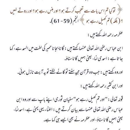
تو كيا تم اس بات سے تعجب كرتے ہو ؟ اور ہنس رہے ہو ؟ اور روتے نہيں
؟ ( بلكہ ) تم كھيل رہے ہو
النجم ( 59 - 61 ).
عكرمہ رحمہ اللہ كہتے ہيں:
ابن عباس رضى اللہ تعالى عنہما كہتے ہيں: گانا بجانا حمير كى لغت ميں السمد ہے، كہا
جاتا ہے: اسمدى لنا، يعنى ہميں گانا سناؤ.
اور وہ كہتے ہيں: جب وہ قرآن مجيد سنتے تو گانے لگتے تو يہ آيت نازل ہوئى.
اور ابن كثير رحمہ اللہ كہتے ہيں:
قولہ تعالى: " اور تم كھيل رہے ہو " سفيان ثورى اپنے باپ سے اور وہ ابن
عباس رضى اللہ تعالى عنہما سے بيان كرتے ہيں: الغناء يہى يمنى ہے، اسمد لنا،
يعنى ہميں گانا سناؤ، اور عكرمہ نے بھى ايسے ہى كہا ہے.