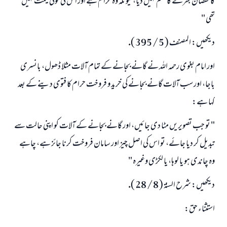
كا نقصان بھرنے كا حكم نہيں ديا، كيونكہ وہ حرام ہے اور اس كى كوئى قيمت نہيں
تھى "
ديكھيں: المصنف ( 5 / 395 ).
اور امام بغوى رحمہ اللہ نے گانے بجانے كے تمام آلات مثلا ڈھول، بانسرى
باجا، اور سب آلات گانے بجانے كى خريد و فروخت حرام كا فتوى دينے كے بعد
كہا ہے:
" تو جب تصويريں مٹا دى جائيں، اور گانے بجانے كے آلات كو اپنى حالت سے
تبديل كر ديا جائے، تو اس كى اصل چيز اور سامان فروخت كرنا جائز ہے، چاہے
وہ چاندى ہو يا لوہا، يا لكڑى وغيرہ "
ديكھيں: شرح السنۃ ( 8 / 28 ).
استثناء حق: