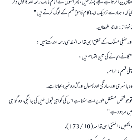
نفاق پيدا كرتا ہے، مجھے پسند نہيں، پھر انہوں نے امام مالك رحمہ اللہ كا قول ذكر
كيا كہ: ہمارے نزديك ايسا كام فاسق قسم كے لوگ كرتے ہيں "
ماخوذ از: اغاثۃ اللھفان.
اور حنبلى مسلك كے محقق ابن قدامہ المقدسى رحمہ اللہ كہتے ہيں:
" گانے بجانے كى تين اقسام ہيں:
پہلى قسم: حرام.
وہ بانسرى اور سارنگى اور ڈھول اور گٹار وغيرہ بجانا ہے.
تو جو شخص مستقل طور پر اسے سنتا ہے اس كى گواہى قبول نہيں كى جائيگى، وہ گواہى
ميں مردود ہے "
ديكھيں: المغنى ابن قدامہ ( 10 / 173 ).