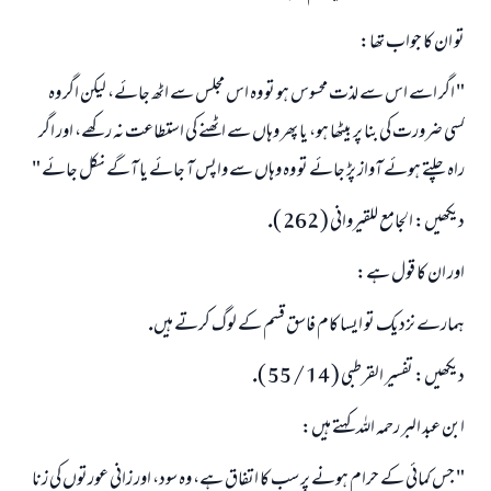
تو ان كا جواب تھا:
" اگر اسے اس سے لذت محسوس ہو تو وہ اس مجلس سے اٹھ جائے، ليكن اگر وہ
كسى ضرورت كى بنا پر بيٹھا ہو، يا پھر وہاں سے اٹھنے كى استطاعت نہ ركھے، اور اگر
راہ چلتے ہوئے آواز پڑ جائے تو وہ وہاں سے واپس آ جائے يا آگے نكل جائے "
ديكھيں: الجامع للقيروانى ( 262 ).
اور ان كا قول ہے:
ہمارے نزديك تو ايسا كام فاسق قسم كے لوگ كرتے ہيں.
ديكھيں: تفسير القرطبى ( 14 / 55 ).
ابن عبد البر رحمہ اللہ كہتے ہيں:
" جس كمائى كے حرام ہونے پر سب كا اتفاق ہے، وہ سود، اور زانى عورتوں كى زنا