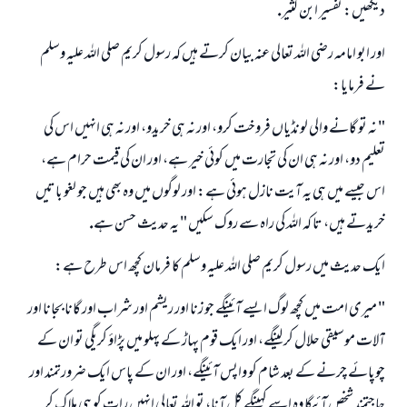
ديكھيں: تفسير ابن كثير.
اور ابو امامہ رضى اللہ تعالى عنہ بيان كرتے ہيں كہ رسول كريم صلى اللہ عليہ وسلم
نے فرمايا:
" نہ تو گانے والى لونڈياں فروخت كرو، اور نہ ہى خريدو، اور نہ ہى انہيں اس كى
تعليم دو، اور نہ ہى ان كى تجارت ميں كوئى خير ہے، اور ان كى قيمت حرام ہے،
اس جيسے ميں ہى يہ آيت نازل ہوئى ہے: اور لوگوں ميں وہ بھى ہيں جو لغو باتيں
خريدتے ہيں، تا كہ اللہ كى راہ سے روك سكيں " يہ حديث حسن ہے.
ايك حديث ميں رسول كريم صلى اللہ عليہ وسلم كا فرمان كچھ اس طرح ہے:
" ميرى امت ميں كچھ لوگ ايسے آئينگے جو زنا اور ريشم اور شراب اور گانا بجانا اور
آلات موسيقى حلال كر لينگے، اور ايك قوم پہاڑ كے پہلو ميں پڑاؤ كريگى تو ان كے
چوپائے چرنے كے بعد شام كو واپس آئينگے، اور ان كے پاس ايك ضرورتمند اور
حاجتمند شخص آئيگا وہ اسے كہينگے كل آنا، تو اللہ تعالى انہيں رات كو ہى ہلاك كر