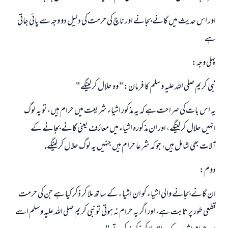
اور اس حديث ميں گانے بجانے اور ناچ كى حرمت كى دليل دو وجہ سے پائى جاتى
ہے
پہلى وجہ:
نبى كريم صلى اللہ عليہ وسلم كا فرمان: " وہ حلال كر لينگے "
يہ اس بات كى صراحت ہے كہ يہ مذكور اشياء شريعت ميں حرام ہيں، تو يہ لوگ
انہيں حلال كر لينگے، اور ان مذكورہ اشياء ميں معازف يعنى گانے بجانے كے
آلات بھى شامل ہيں، جو كہ شرعا حرام ہيں جنہيں يہ لوگ حلال كر لينگے.
دوم:
ان گانے بجانے والى اشياء كو ان اشياء كے ساتھ ملا كر ذكر كيا ہے جن كى حرمت
قطعى طور پر ثابت ہے، اور اگر يہ حرام نہ ہوتى تو نبى كريم صلى اللہ عليہ وسلم اسے