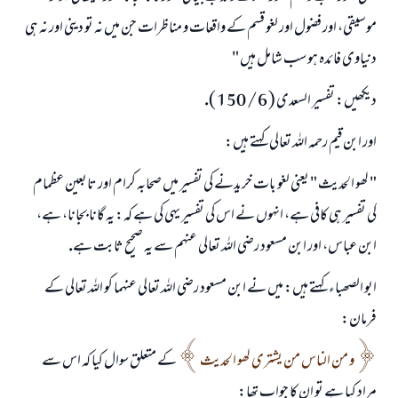
موسيقى، اور فضول اور لغو قسم كے واقعات و مناظرات جن ميں نہ تو دينى اور نہ ہى
دنياوى فائدہ ہو سب شامل ہيں "
ديكھيں: تفسير السعدى ( 6 / 150 ).
اور ابن قيم رحمہ اللہ تعالى كہتے ہيں:
" لھو الحديث " يعنى لغو بات خريدنے كى تفسير ميں صحابہ كرام اور تابعين عظمام
كى تفسير ہى كافى ہے، انہوں نے اس كى تفسير يہى كى ہے كہ: يہ گانا بجانا، ہے،
ابن عباس، اور ابن مسعود رضى اللہ تعالى عنہم سے يہ صحيح ثابت ہے.
ابو الصھباء كہتے ہيں: ميں نے ابن مسعود رضى اللہ تعالى عنہما كو اللہ تعالى كے
فرمان:
و من الناس من يشترى لھو الحديث
كے متعلق سوال كيا كہ اس سے
مراد كيا ہے تو ان كا جواب تھا: