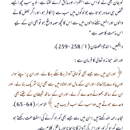
كو جان بھى لے تو اس سے استھزاء اورمذاق كرنے لگتا ہے، تو يہ سب كچھ ايسے
شخص ہى صادر ہوتا ہے جو لوگوں ميں سب سے بڑا كافر ہو، اور اگر بعض گانے
والوں اور انہيں سننے والوں ميں سے اس كا كچھ حصہ واقع ہو تو بھى ان كے ليے
اس مذمت كا حصہ ہے "
ديكھيں: اغاثۃ اللھفان ( 1 / 258 - 259 ).
اور اللہ سبحانہ و تعالى كا فرمان ہے:
اور ان ميں سے جسے بھى تو اپنى آواز بہكا سكے بہكا لے، اور ان پر اپنے سوار
اور پيادے چڑھا لا، اور ان كے مال اور اولاد ميں سے بھى اپنا شريك بنا لے، اور
ان كے ساتھ جھوٹے وعدے كر لے، اور ان كے ساتھ شيطان كے جتنے بھى
وعدے ہوتے ہيں وہ سب كے سب فريب ہيں
الاسراء ( 64 - 65 ).
مجاہد رحمہ اللہ كہتے ہيں: ان ميں سے جسے بھى گمراہ كرنے كى استطاعت ركھتے ہو
اسے گمراہ كر لو، اور اس كى آواز گانا بجانا اور باطل كلام ہے.