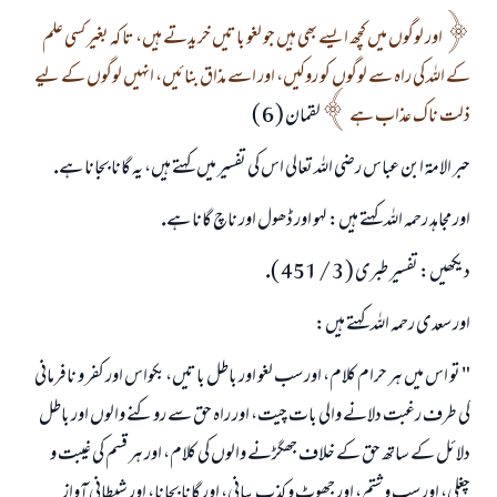
اور لوگوں ميں كچھ ايسے بھى ہيں جو لغو باتيں خريدتے ہيں، تا كہ بغير كسى علم
كے اللہ كى راہ سے لوگوں كو روكيں، اور اسے مذاق بنائيں، انہيں لوگوں كے ليے
ذلت ناك عذاب ہے
لقمان ( 6 )
حبر الامۃ ابن عباس رضى اللہ تعالى اس كى تفسير ميں كہتے ہيں، يہ گانا بجانا ہے.
اور مجاہد رحمہ اللہ كہتے ہيں: لہو اور ڈھول اور ناچ گانا ہے.
ديكھيں: تفسير طبرى ( 3 / 451 ).
اور سعدى رحمہ اللہ كہتے ہيں:
" تو اس ميں ہر حرام كلام، اور سب لغو اور باطل باتيں، بكواس اور كفر و نافرمانى
كى طرف رغبت دلانے والى بات چيت، اور راہ حق سے روكنے والوں اور باطل
دلائل كے ساتھ حق كے خلاف جھگڑنے والوں كى كلام، اور ہر قسم كى غيبت و
چغلى، اور سب و شتم، اور جھوٹ و كذب بيانى، اور گانا بجانا، اور شيطانى آواز