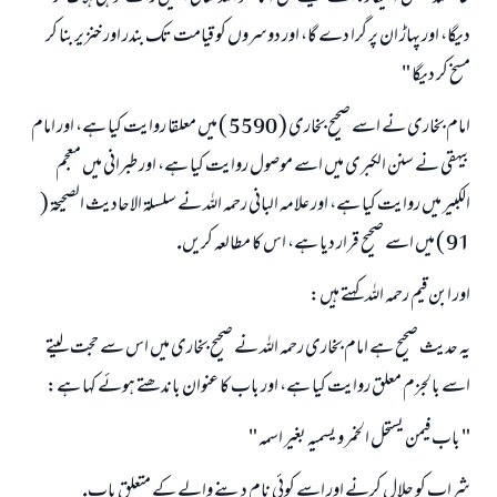
ديگا، اور پہاڑ ان پر گرا دے گا، اور دوسروں كو قيامت تك بندر اور خنزير بنا كر
مسخ كر ديگا "
امام بخارى نے اسے صحيح بخارى ( 5590 ) ميں معلقا روايت كيا ہے، اور امام
بيہقى نے سنن الكبرى ميں اسے موصول روايت كيا ہے، اور طبرانى ميں معجم
الكبير ميں روايت كيا ہے، اور علامہ البانى رحمہ اللہ نے سلسلۃ الاحاديث الصحيحۃ (
91 ) ميں اسے صحيح قرار ديا ہے، اس كا مطالعہ كريں.
اور ابن قيم رحمہ اللہ كہتے ہيں:
يہ حديث صحيح ہے امام بخارى رحمہ اللہ نے صحيح بخارى ميں اس سے حجت ليتے
اسے بالجزم معلق روايت كيا ہے، اور باب كا عنوان باندھتے ہوئے كہا ہے:
" باب فيمن يستحل الخمر و يسميہ بغير اسمہ "
شراب كو حلال كرنے اور اسے كوئى نام دينے والے كے متعلق باب.