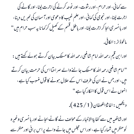
سے كمائى، اور حرام، اور رشوت، اور نوحہ كرنے كى اجرت لينا، اور گانے كى
اجرت لينا، اور نجومى كى كمائى، اور علم غيب كا دعوى اور آسمان كى خبريں دينا،
اور بانسرى بجا كر اجرت لينا، اور باطل قسم كے كھيل كر كمانا يہ سب حرام ہيں "
ماخوذ از: الكافى.
اور ابن قيم رحمہ اللہ امام شافعى رحمہ اللہ كا مسلك بيان كرتے ہوئے كہتے ہيں:
" امام شافعى رحمہ اللہ كا مسلك جاننے والے صراحتا اس كى حرمت بيان كرتے
ہيں، اور جس نے ان كى طرف اس كے حلال ہونے كا قول منسوب كيا ہے،
انہوں نے اس قول كا انكار كيا ہے "
ديكھيں: اغاثۃ اللھفان ( 1 / 425 ).
اور شافعيہ ميں سے كفايۃ الاخبار كے مؤلف نے گانے بجانے اور بانسرى وغيرہ
كو منكر ميں شمار كيا ہے، اور اس مجلس ميں جانے والے پر اس برائى اور منكر سے