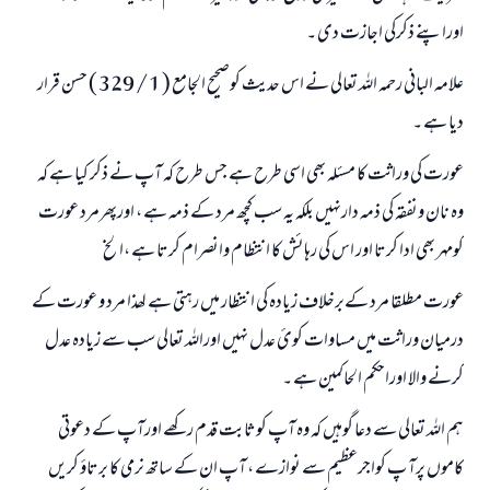
اوراپنے ذکرکی اجازت دی ۔
علامہ البانی رحمہ اللہ تعالی نے اس حدیث کوصحیح الجامع ( 1 / 329 ) حسن قرار
دیا ہے ۔
عورت کی وراثت کا مسئلہ بھی اسی طرح ہے جس طرح کہ آپ نے ذکر کیا ہے کہ
وہ نان ونفقہ کی ذمہ دارنہیں بلکہ یہ سب کچھ مرد کے ذمہ ہے ، اورپھرمرد عورت
کومہر بھی ادا کرتا اور اس کی رہائش کا انتظام وانصرام کرتا ہے ،الخ
عورت مطلقا مرد کےبرخلاف زیادہ کی انتظار میں رہتی ہے لھذا مرد و عورت کے
درمیان وراثت میں مساوات کوئ عدل نہیں اوراللہ تعالی سب سے زيادہ عدل
کرنے والا اوراحکم الحاکمین ہے ۔
ہم اللہ تعالی سے دعا گوہیں کہ وہ آپ کوثابت قدم رکھے اورآپ کے دعوتی
کاموں پرآ پ کواجرعظیم سے نوازے ، آپ ان کے ساتھ نرمی کا برتاؤ کریں