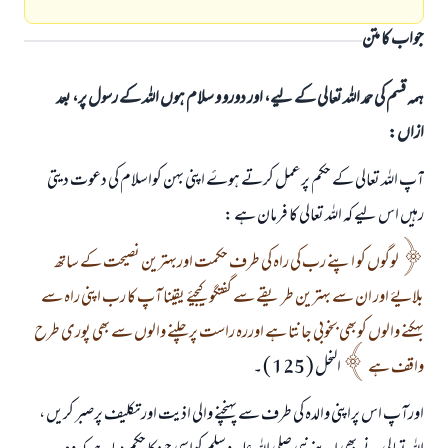
جواب کا متن
ہمہ قسم کی حمد اللہ تعالی کے لیے، اور دورو و سلام ہوں اللہ کے رسول پر، بعد
ازاں:
آپ اللہ تعالی کے حکم پرعمل کرتے ہوۓ اپنی بہن کواسلام کی دعوت دیتی
رہیں اس لیے کہ اللہ تعالی کا فرمان ہے :
لوگوں کو اپنے رب کی راہ کی طرف حکمت اوربہترین نصیحت کے ساتھ
بلایۓ اور ان سے بہترین طریقے سے گفتگو کیجیۓ یقینا آپ کا رب اپنی راہ سے
بہکنے والوں کوبھی بخوبی جانتا ہے اوررہ راست پرچلنے والوں سے بھی پوری طرح
واقف ہے
النحل ( 125 ) ۔
اورآپ اس پراپنی والدہ کی طرف سے پہنچنے والی اذیت اورتکلیف پرصبر کریں ،