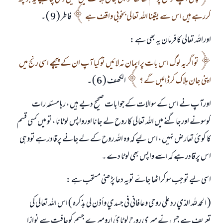
کررہے ہیں اس سے یقینا اللہ تعالی بخوبی واقف ہے
فاطر ( 9 ) ۔
اوراللہ تعالی کافرمان یہ بھی ہے :
تواگریہ لوگ اس بات پرایمان نہ لائيں توکیا آپ ان کے پیچھے اسی رنج میں
اپنی جان ہلاک کرڈالیں گے ؟
الکھف ( 6 ) ۔
اورآپ نے اس کے سوالات کےجوابات صحیح دیے ہیں ، رہا مسئلہ رات
کوسونے اورجاگنے میں اللہ تعالی کا روح لے جانا اورواپس لوٹانا ، تو میں کسی قسم
کا کوئ تعارض نہیں ، اس لیے کہ وہ اللہ روح کے لےجانے پرقادر ہے تووہی
اس پرقادر ہے کہ اسے واپس بھی لوٹا دے ۔
اسی لیے توجب سوکراٹھا جاۓ تویہ دعا پڑھنی مستحب ہے :
( الحمد لله الذي رد علي روحي وعافاني في جسدي وأذن لي بذكره ) اس اللہ تعالی کی
تعریف ہے جس نے میری روح لوٹائ ارومیرے جسم کوعافیت سے نوازا