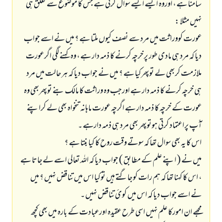
سامنا ہے ، اوروہ ایسے ایسے سوال کرتی ہے جس کا موضوع سے تعلق ہی
نہیں مثلا :
عورت کووراثت میں مرد سے نصف کیوں ملتا ہے ؟ میں نے اسے جواب
دیا کہ مرد ہی مادی طور پرخرچہ کرنے کا ذمہ دار ہے ، وہ کہنے لگی اگرعورت
ملازمت کربھی لے توپھرکیا ہے ؟ میں نے جواب دیا کہ ہرحالت میں مرد
ہی خرچہ کرنے کا ذمہ دار ہے اورجب وہ وراثت کا مالک بنے توپھربھی وہ
عورت کے خرچہ کا ذمہ دار ہے اگرچہ عورت ماہانہ تنخواہ بھی لے کراپنے
آّپ پراعتماد کرتی ہوتوپھر بھی مرد ہی ذمہ دارہے ۔
اس کا یہ بھی سوال تھا کہ سوتے وقت روح کا کیا بنتا ہے ؟
میں نے ( اپنے علم کے مطابق ) جواب دیا کہ اللہ تعالی اسے لےجاتا ہے
، اس کا کہنا تھا کہ ہم رات کوجاگتے ہیں توکیا اس میں تناقض نہیں ؟ میں
نے اسے جواب دیا کہ اس میں کوئ تناقض نہیں ۔
مجھے ان امورکا علم نہيں اسی طرح عقیدہ اورعبادت کے بارہ میں بھی کچھ