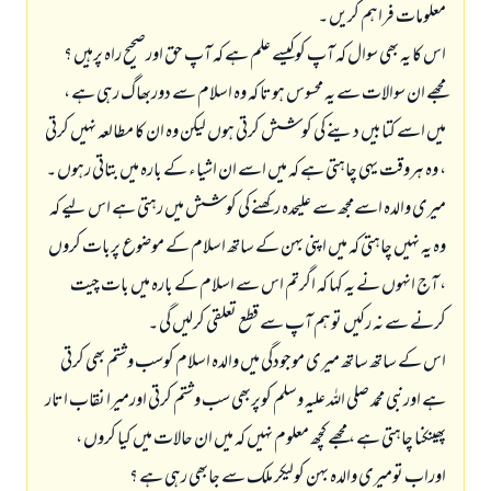
معلومات فراہم کریں ۔
اس کا یہ بھی سوال کہ آپ کوکیسے علم ہے کہ آپ حق اورصحیح راہ پرہیں ؟
مجھے ان سوالات سے یہ محسوس ہوتا کہ وہ اسلام سے دوربھاگ رہی ہے ،
میں اسے کتابیں دینے کی کوشش کرتی ہوں لیکن وہ ان کا مطالعہ نہیں کرتی
، وہ ہروقت یہی چاہتی ہے کہ میں اسے ان اشیاء کے بارہ میں بتاتی رہوں ۔
میری والدہ اسےمجھ سے علیحدہ رکھنے کی کوشش میں رہتی ہے اس لیے کہ
وہ یہ نہیں چاہتی کہ میں اپنی بہن کے ساتھ اسلام کے موضوع پربات کروں
، آج انہوں نے یہ کہا کہ اگرتم اس سے اسلام کے بارہ میں بات چیت
کرنے سے نہ رکیں توہم آپ سے قطع تعلقی کرلیں گي ۔
اس کے ساتھ ساتھ میری موجودگی میں والدہ اسلام کوسب وشتم بھی کرتی
ہے اورنبی محمد صلی اللہ علیہ وسلم کوپربھی سب وشتم کرتی اورمیرا نقاب اتار
پھینکنا چاہتی ہے ، مجھے کچھ معلوم نہیں کہ میں ان حالات میں کیا کروں ،
اوراب تومیری والدہ بہن کولیکر ملک سے جابھی رہی ہے ؟