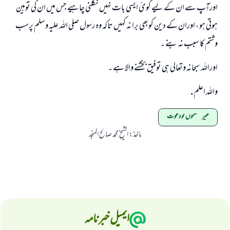
اورآپ سے ان کے لیے کوئ ایسی بات نہيں نکلنی چاہيے جس میں ان کی توہین
ہوتی ہو ، اوران کے دین کوبھی برا نہ کہیں تاکہ وہ رسول صلی اللہ علیہ وسلم پرسب
وشتم کا سبب نہ بنے ۔
اوراللہ سبحانہ وتعالی ہی توفیق بخشنے والا ہے ۔
واللہ اعلم .
غیر مسلموں کو دعوت
ماخذ
:
الشیخ محمد صالح المنجد
ایمیل خبرنامہ