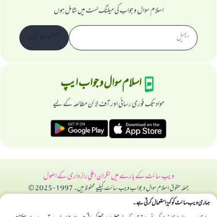
اسلام سوال و جواب کی میلنگ لسٹ میں شامل ہوں
سبسکرائب کریں
اسلام سوال و جواب ایپ
مواد تک فوری رسائی اور آف لائن مطالعہ کے لیے
ویب سائٹ کے بارے میں
نگران اعلی
راز داری کے اصول
جملہ حقوق اسلام سوال و جواب ویب سائٹ کیلیے محفوظ ہیں۔ 1997-2025 ©
ہماری ویب سائٹ کوکیز استعمال کرتی ہے۔