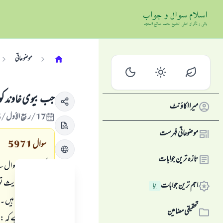
موضوعاتی
جب بیوی خاوند ک
میرا اکاؤنٹ
17/ربيع الأول/1425 , 06/مئی/2004
موضوعاتی فہرست
سوال
5971
تازہ ترین جوابات
کچھ بہنوں کا سوال ہ
ہم نے یہ حدیث تو
اہم ترین جوابات
نِیا
لعنت کرتے ہيں ۔
تحقیقی مضامین
توسوال یہ ہے کہ :