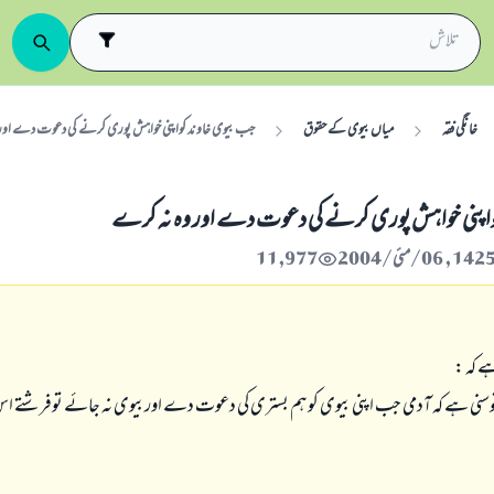
خانگی فقہ
میاں بیوی کے حقوق
جب بیوی خاوند کواپنی خواہش پوری کرنے کی دعوت دے اور
واپنی خواہش پوری کرنے کی دعوت دے اور وہ نہ کرے
11,977
ے کہ :
سنی ہے کہ آدمی جب اپنی بیوی کوہم بستری کی دعوت دے اوربیوی نہ جائے توفرشتے اس