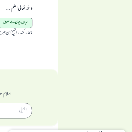
واللہ تعالی اعلم ۔ .
میاں بیوی کے حقوق
ماخذ
:
کتبہ : الشیخ ابن جبری
اسلام سو