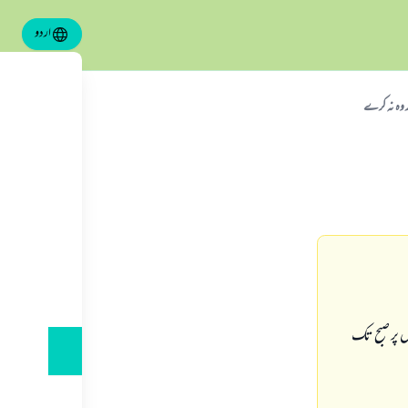
اردو
 وہ نہ کرے
 پر صبح تک