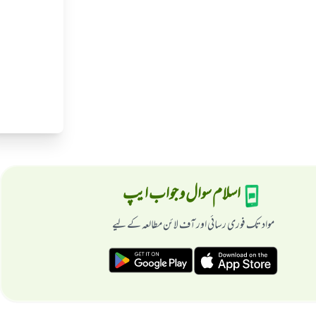
اسلام سوال و جواب ایپ
مواد تک فوری رسائی اور آف لائن مطالعہ کے لیے