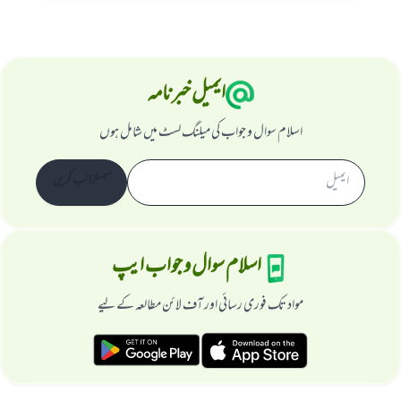
ایمیل خبرنامہ
اسلام سوال و جواب کی میلنگ لسٹ میں شامل ہوں
سبسکرائب کریں
اسلام سوال و جواب ایپ
مواد تک فوری رسائی اور آف لائن مطالعہ کے لیے