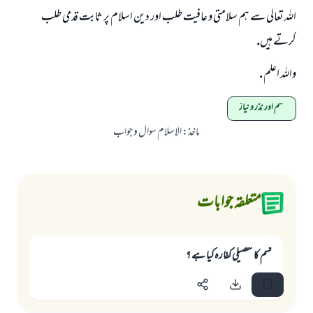
اللہ تعالى سے ہم سلامتى و عافيت طلب اور دين اسلام پر ثابت قدمى طلب
كرتے ہيں.
واللہ اعلم .
قسم اور نذر و نیاز
ماخذ
:
الاسلام سوال و جواب
متعلقہ جوابات
قسم كا تفصيلى كفارہ كيا ہے ؟