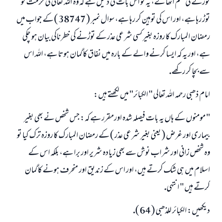
ابھی تعاون کریں
توڑنے كى قسم اٹھا لے، يہ تو اس بات كى دليل ہے كہ وہ اللہ تعالى كى حرمت كو
توڑ رہا ہے، اور اس كى توہين كر رہا ہے، سوال نمبر ( 38747 ) كے جواب ميں
رمضان المبارك كا روزہ بغير كسى شرعى عذر كے توڑنے كى خطرناكى بيان ہو چكى
ہے، اور يہ كہ ايسا كرنے والے كے بارہ ميں نفاق كا گمان ہوتا ہے، اللہ اس
سے بچا كر ركھے.
امام ذھبى رحمہ اللہ تعالى " الكبائر" ميں لكھتے ہيں:
" مومنوں كے ہاں يہ بات فيصلہ شدہ اورمقرر ہے كہ: جس شخص نے بھى بغير
بيمارى اور غرض ( يعنى بغير شرعى عذر ) كے رمضان المبارك كا روزہ ترك كيا تو
وہ شخص زانى اور شراب نوش سے بھى زيادہ شرير اور برا ہے، بلكہ اس كے
اسلام ميں ہى شك كرتے ہيں، اور اس كے زنديق اور منحرف ہونے كا گمان
كرتے ہيں " انتہى.
ديكھيں: الكبائر للذھبى ( 64 ).