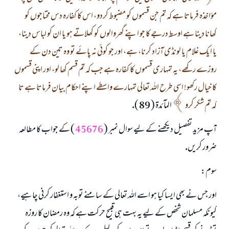
مؤاخذہ فرماتا ہے كہ تم جن قسموں كو مضبوط كردو، اس كا كفارہ دس محتاجوں كو
كھانا دينا ہے اوسط درجے كا جو اپنے گھروالوں كو كھلاتے ہو يا ان كو لباس دينا،
يا ايك غلام يا لونڈى آزاد كرنا، ہے، اور جو كوئى نہ پائے تو وہ تين دن كے
روزے ركھے، يہ تمہارى قسموں كا كفارہ ہے جب كہ تم قسم كھا لو، اور اپنى قسموں
كا خيال ركھو! اسى طرح اللہ تعالى تمہارے واسطے اپنے احكام بيان فرماتا ہے تا
جواب نمبر 110845 نے نکاح ٹوٹنے سے بچایا۔
كہ تم شكر كرو
المآئدۃ ( 89 ).
آپ مزيد تفصيل ديكھنے كے ليے سوال نمبر (
45676
) كے جواب كا مطالعہ
امت مسلمہ کے واسطے جوابات پیش کرنے کے لیے ہماری مدد کریں
ضرور كريں.
رسول اللہ صلی اللہ علیہ و سلم کا فرمان ہے:
نیکی کی رہنمائی کرنے والے کو بھی نیکی کرنے والے کے برابر اجر ملتا ہے۔
سوم:
(مسلم : 1893)
اور جس نے بھى ايسا كيا ہو اسے اللہ تعالى كے سامنے توبہ و استغفار كرنى چاہيے،
كيونكہ مسلمان شخص كے ليے يہ بہت ہى قبيح حركت ہے كہ وہ رمضان كا روزہ