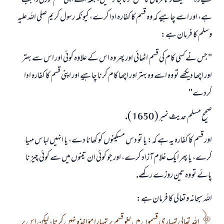
ليے وہ معصيت و نافرمانى كا فعل كرنا جائز نہيں، بلكہ اسے اپنى قسم توڑنى واجب
ہے، اور اسے چاہيے كہ وہ قسم كا كفارہ ادا كرے، كيونكہ رسول كريم صلى اللہ عليہ
وسلم كا فرمان ہے:
" جس نے كسى كام كى قسم اٹھائى اور پھر وہ اس كے علاوہ كوئى اور اس سے بہتر
اور اچھا ديكھے تو وہ اسے وہ بہتر اور اچھا كام كرنا چاہيے اور اپنى قسم كا كفارہ ادا
كردے"
صحيح مسلم حديث نمبر ( 1650 ).
اور قسم كا كفارہ يہ ہے كہ: يا تو دس مسكينوں كو كھانا دے، يا انہيں لباس مہيا
كرے، يا پھر ايك غلام آزاد كرے، اور جو كوئى ان تينوں ميں سے كوئى چيز نا
پائے تو وہ تين روزے ركھے.
اللہ سبحانہ وتعالى كا فرمان ہے:
اللہ تعالى تمہارى قسموں ميں لغو قسم پر تمہارا مؤاخذہ نہيں كرتا، ليكن اس پر