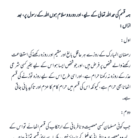
ہمہ قسم کی حمد اللہ تعالی کے لیے، اور دورو و سلام ہوں اللہ کے رسول پر، بعد
ازاں:
اول:
رمضان المبارك كے روزے ہر عاقل بالغ اورمقيم اور روزہ ركھنے كى استطاعت
ركھنے والے شخص پر فرض ہيں، اور جو شخص ايسا ہو اس كے ليے بغير كسى شرعى
عذر كے روزہ نہ ركھنا حرام ہے، اور اسى طرح اس كے ليے روزہ توڑنے كى قسم
اٹھانا بھى حرام ہے، كيونكہ اس كى قسم ميں حرام كام كا عزم اور تاكيد پائى جاتى
ہے.
دوم:
جب كوئى مسلمان كسى معصيت و نافرمانى كے ارتكاب كى قسم اٹھائے تو اس كے