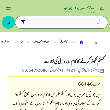
موضوعاتی
فقہ اور اصول فقہ
فقہ
معاملات
كسٹم كليئر كرنے كا كام اور دلالى كى اجرت
15/جمادى الثانية/1427 , 11/جولائی/2006
6,654
سوال
66146
ميں جوانى كى عمر ميں ہوں اور كسٹم كليرنس كا كام كرتا ہوں، يعنى كسٹم ادا
كرنے كے معاملہ كى پيروى اور سامان نكلوا كر تاجروں كے سٹوروں تك