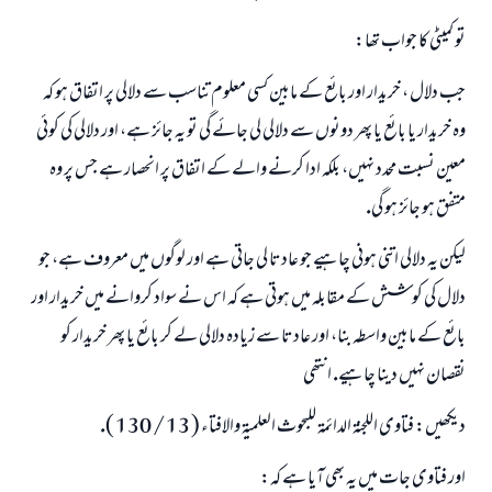
تو كميٹى كا جواب تھا:
جب دلال ، خريدار اور بائع كے مابين كسى معلوم تناسب سے دلالى پر اتفاق ہو كہ
وہ خريدار يا بائع يا پھر دونوں سے دلالى لى جائے گى تو يہ جائز ہے، اور دلالى كى كوئى
معين نسبت محدد نہيں، بلكہ ادا كرنے والے كے اتفاق پر انحصار ہے جس پر وہ
متفق ہو جائز ہو گى.
ليكن يہ دلالى اتنى ہونى چاہيے جو عادتا لى جاتى ہے اور لوگوں ميں معروف ہے، جو
دلال كى كوشش كے مقابلہ ميں ہوتى ہے كہ اس نے سواد كروانے ميں خريدار اور
بائع كے مابين واسطہ بنا، اور عادتا سے زيادہ دلالى لے كر بائع يا پھر خريدار كو
نقصان نہيں دينا چاہيے. انتھى
ديكھيں: فتاوى اللجنۃ الدائمۃ للبحوث العلميۃ والافتاء ( 13 / 130 ).
اور فتاوى جات ميں يہ بھى آيا ہے كہ: