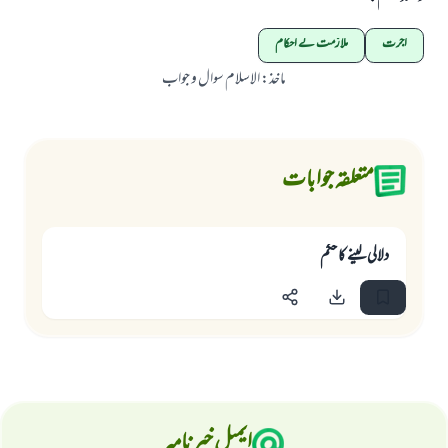
اجرت
ملازمت کے احکام
ماخذ
:
الاسلام سوال و جواب
متعلقہ جوابات
دلالى لينے كا حكم
ایمیل خبرنامہ