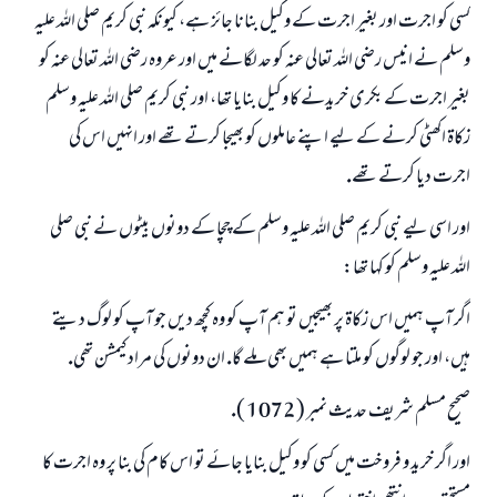
كسى كو اجرت اور بغير اجرت كے وكيل بنانا جائز ہے، كيونكہ نبى كريم صلى اللہ عليہ
وسلم نے انيس رضى اللہ تعالى عنہ كو حد لگانے ميں اور عروہ رضى اللہ تعالى عنہ كو
بغير اجرت كے بكرى خريدنے كا وكيل بنايا تھا، اور نبى كريم صلى اللہ عليہ وسلم
زكاۃ اكھٹى كرنے كے ليے اپنے عاملوں كو بھيجا كرتے تھے اور انہيں اس كى
اجرت ديا كرتے تھے.
اور اسى ليے نبى كريم صلى اللہ عليہ وسلم كے چچا كے دونوں بيٹوں نے نبى صلى
اللہ عليہ وسلم كو كہا تھا:
اگر آپ ہميں اس زكاۃ پر بھيجيں تو ہم آپ كو وہ كچھ ديں جو آپ كو لوگ ديتے
ہيں، اور جو لوگوں كو ملتا ہے ہميں بھى ملے گا. ان دونوں كى مراد كيمشن تھى.
صحيح مسلم شريف حديث نمبر ( 1072 ).
اور اگر خريد و فروخت ميں كسى كو وكيل بنايا جائے تو اس كام كى بنا پر وہ اجرت كا