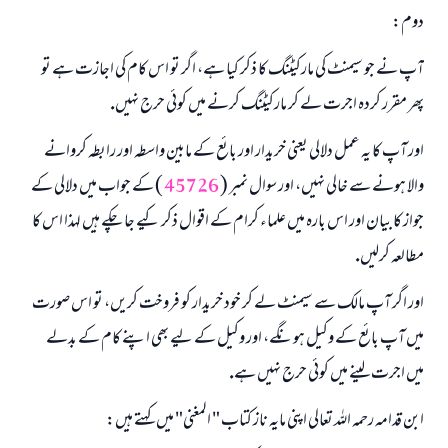
دوم:
آپ نے جو سيمنٹ كى ماركيٹنگ كا ذكر كيا ہے، اگر تو اس كام كى اجازت ہے تو
پھر مقرر كردہ اجرت لے كر ماركيٹنگ كرنے ميں كوئى حرج نہيں.
اور آپ كا يہ عمل دلالى يعنى خريدار اور بائع كے مابين واسطہ اور رابطہ كروانے
والا ہونے سے خالى نہيں، اور سوال نمبر (
45726
) كے جواب ميں دلالى كے
جواز كا بيان اور اس بارہ ميں علماء كرام كے اقوال ذكر كيے جا چكے ہيں لہذا اس كا
مطالعہ كرليں.
اور اگر آپ مالك سے سيمنٹ لے كر خود خريدار كو فروخت كريں، تو اس صورت
ميں آپ بائع كے وكيل ہونگے، اور وكيل كے ليے بھى اپنے كام كے بدلے
ميں اجرت لينے ميں كوئى حرج نہيں ہے.
ابن قدامہ رحمہ اللہ تعالى اپنى مايہ ناز كتاب " المغنى" ميں كہتے ہيں: