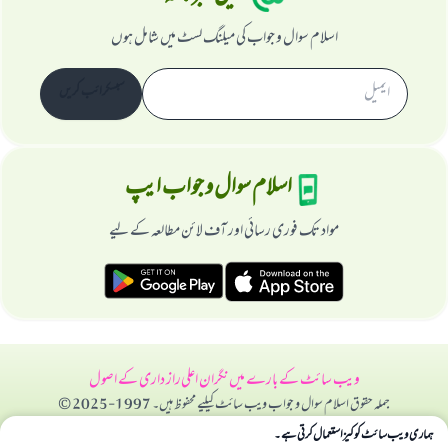
اسلام سوال و جواب کی میلنگ لسٹ میں شامل ہوں
سبسکرائب کریں
اسلام سوال و جواب ایپ
مواد تک فوری رسائی اور آف لائن مطالعہ کے لیے
ویب سائٹ کے بارے میں
نگران اعلی
راز داری کے اصول
جملہ حقوق اسلام سوال و جواب ویب سائٹ کیلیے محفوظ ہیں۔ 1997-2025 ©
ہماری ویب سائٹ کوکیز استعمال کرتی ہے۔