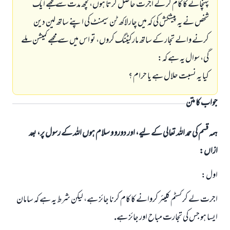
پہنچانے كا كام كر كے اجرت حاصل كرتا ہوں، كچھ مدت سے مجھے ايك
شخص نے يہ پيشكش كى كہ ميں چار لاكھ ٹن سيمنٹ كى اپنے ساتھ لين دين
كرنے والے تجار كے ساتھ ماركيٹنگ كروں، تو اس ميں سے مجھے كميشن ملے
گى، سوال يہ ہے كہ:
كيا يہ نسبت حلال ہے يا حرام ؟
جواب کا متن
ہمہ قسم کی حمد اللہ تعالی کے لیے، اور دورو و سلام ہوں اللہ کے رسول پر، بعد
ازاں:
اول:
اجرت لے كر كسٹم كليئر كروانے كا كام كرنا جائز ہے، ليكن شرط يہ ہے كہ سامان
ايسا ہو جس كى تجارت مباح اور جائز ہے.