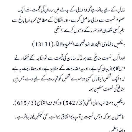
دلال كے ليے جائز ہے كہ وہ دلالى كے بدلے ميں سامان كى قيمت سے ايك
معلوم نسبت سے دلالى حاصل كرے، اور اتفاق كے مطابق خريدار يا بائع سے
بغير كسى نقصان اور ضرر كے وصول كرے. انتھى
ديكھيں: فتاوى اللجنۃ الدائمۃ للبحوث العلميۃ والافتاء ( 13131 )
اور اگر يہ نسبت منافع سے ہو نہ كہ سامان كى قيمت سے تو حنابلہ كے فقھاء نے
اس كا جواز بيان كيا ہے، اور يہ مضاربت كے مشابہ ہے، اورمضاربت يہ ہے
كہ: ايك شخص اپنا مال كسى دوسرے شخص كو تجارت كے ليے دے جس ميں
منافع كى نسبت متعين ہو.
ديكھيں: مطالب اولى النھى ( 3 / 542 ) اور كشاف القناع ( 3 / 615 ).
حاصل يہ ہوا كہ: جس نسبت پر آپ كا اتقاق ہوا ہے اتنى كميشن لينا جائز ہے.
واللہ اعلم .