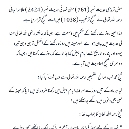
سنن ترمذى حديث نمبر ( 761 ) سنن نسائى حديث نمبر ( 2424 ) علامہ البانى
رحمہ اللہ تعالى نے صحيح ترغيب ( 1038 ) ميں اسے صحيح قرار ديا ہے.
لہذا تين روزے ركھنے كے حكم ميں وسعت ہے، جيسا كہ عائشہ رضى اللہ تعالى عنہا
كى حديث ميں بيان ہوا ہے، اور مہينہ ميں روزہ ركھنے كے افضل ترين دين تيرہ
چودہ اور پندرہ تاريخ جسے ايام بيض كہا جاتا ہے كہ روزے ركھنا ہيں، جيسا كہ
دوسرى صحيح احاديث ميں آيا ہے.
شيخ محمد نب صالح العثيمين رحمہ اللہ تعالى سے دريافت كيا گيا:
كيا ہر ماہ كے تين روزے صرف ايام بيض ميں ركھنا ضرورى ہيں ؟ يا كہ مہينہ كے
كسى بھى دنوں ميں ركھے جا سكتے ہيں ؟
شيخ رحمہ اللہ تعالى كا جواب تھا:
" انسان كے ليے مہينہ كى ابتدا يا وسط يا آخر ميں ايك ايك يا اكٹھے تين روزے