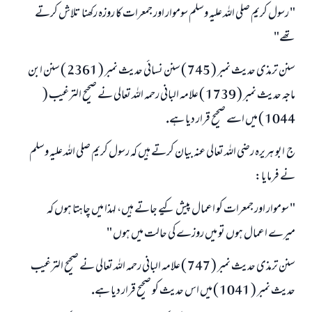
" رسول كريم صلى اللہ عليہ وسلم سوموار اور جمعرات كا روزہ ركھنا تلاش كرتے
تھے"
سنن ترمذى حديث نمبر ( 745 ) سنن نسائى حديث نمبر ( 2361 ) سنن ابن
ماجہ حديث نمبر ( 1739 ) علامہ البانى رحمہ اللہ تعالى نے صحيح الترغيب (
1044 ) ميں اسے صحيح قرار ديا ہے.
ج ـ ابو ہريرہ رضى اللہ تعالى عنہ بيان كرتے ہيں كہ رسول كريم صلى اللہ عليہ وسلم
نے فرمايا:
" سوموار اور جمعرات كو اعمال پيش كيے جاتے ہيں، لہذا ميں چاہتا ہوں كہ
ميرے اعمال ہوں تو ميں روزے كى حالت ميں ہوں "
سنن ترمذى حديث نمبر ( 747 ) علامہ البانى رحمہ اللہ تعالى نے صحيح الترغيب
حديث نمبر ( 1041 ) ميں اس حديث كو صحيح قرار ديا ہے.