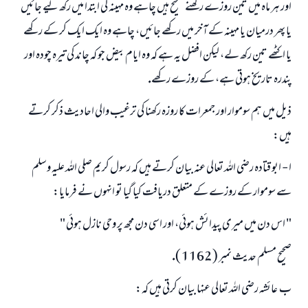
اور ہر ماہ ميں تين روزے ركھنے صحيح ہيں چاہے وہ مہينہ كى ابتدا ميں ركھ ليے جائيں
يا پھر درميان يا مہينہ كے آخر ميں ركھے جائيں، چاہے وہ ايك ايك كر كے ركھے
يا اكٹھے تين ركھ لے، ليكن افضل يہ ہے كہ وہ ايام بيض جو كہ چاند كى تيرہ چودہ اور
پندرہ تاريخ ہوتى ہے، كے روزے ركھے.
ذيل ميں ہم سوموار اور جمعرات كا روزہ ركھنا كى ترغيب والى احاديث ذكر كرتے
ہيں:
ا - ابو قتادہ رضى اللہ تعالى عنہ بيان كرتے ہيں كہ رسول كريم صلى اللہ عليہ وسلم
سے سوموار كے روزے كے متعلق دريافت كيا گيا تو انہوں نے فرمايا:
" اس دن ميں ميرى پيدائش ہوئى، اور اسى دن مجھ پر وحى نازل ہوئى "
صحيح مسلم حديث نمبر ( 1162 ).
ب ـ عائشہ رضى اللہ تعالى عنہا بيان كرتى ہيں كہ: