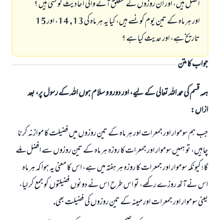
افضل ہيں، اور ان روزوں كے متعلق آنے والى احاديث كونسى ہيں ؟
اور ہر ماہ كے تين يوم كونسے ہيں، كيا يہ ہر ماہ كى 13, 14، اور 15
تاريخ ہے، اور حديث كيا ہے ؟
جواب کا متن
ہمہ قسم کی حمد اللہ تعالی کے لیے، اور دورو و سلام ہوں اللہ کے رسول پر، بعد
ازاں:
جب ہم سوموار اور جمعرات اور ہر ماہ كے تين روزوں ميں فضيلت كا موازنہ كرنا
چاہيں، تو ہميں سوموار اور جمعرات كا روزہ ہر ماہ كے تين روزوں سے افضل ملے
گا؛ كيونكہ سوموار اور جمعرات كا روزہ ہر ہفتہ ميں ہے، اس كا معنى يہ ہوا كہ ہر ماہ
اس نے آٹھ روزے ركھے، تو اس طرح اس نے دونوں فضيلتوں كو جمع كر ليا،
يعنى سوموار اور جمعرات اور مہينہ كے تين روزوں كى فضيلت بھى.