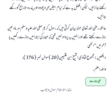
ركھنے جائز ہيں، ليكن افضل يہ ہے كہ ايام بيض تيرہ چودہ اور پندرہ تاريخ كو ركھے
جائيں.
عائشہ رضى اللہ تعالى عنہا بيان كرتى ہيں كہ رسول كريم صلى اللہ عليہ وسلم ہر ماہ تين
روزے ركھتے تھے اور انہيں يہ پرواہ نہيں تھى كہ مہينہ كى ابتدا ميں روزے ركھيں يا
آخر ميں " انتہى
ديكھيں: مجموع فتاوى الشيخ ابن عثيمين ( 20 ) سوال نمبر ( 376 ).
واللہ اعلم .
نفلی روزے
ماخذ
:
الاسلام سوال و جواب