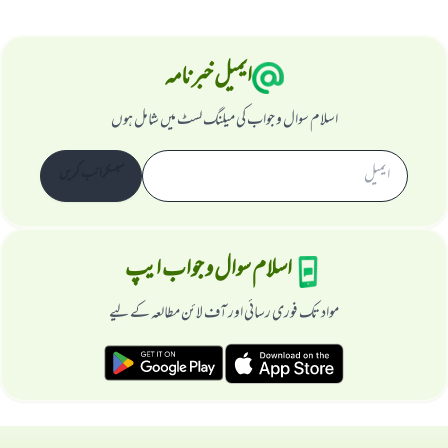
ایمیل خبرنامہ
اسلام سوال و جواب کی میلنگ لسٹ میں شامل ہوں
سبسکرائب کریں
اسلام سوال و جواب ایپ
مواد تک فوری رسائی اور آف لائن مطالعہ کے لیے