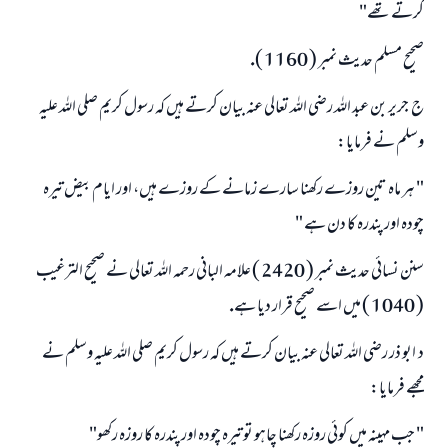
كرتے تھے"
صحيح مسلم حديث نمبر ( 1160 ).
ج ـ جرير بن عبد اللہ رضى اللہ تعالى عنہ بيان كرتے ہيں كہ رسول كريم صلى اللہ عليہ
وسلم نے فرمايا:
" ہر ماہ تين روزے ركھنا سارے زمانے كے روزے ہيں، اور ايام بيض تيرہ
چودہ اور پندرہ كا دن ہے "
سنن نسائى حديث نمبر ( 2420 ) علامہ البانى رحمہ اللہ تعالى نے صحيح الترغيب
( 1040 ) ميں اسے صحيح قرار ديا ہے.
د ـ ابو ذر رضى اللہ تعالى عنہ بيان كرتے ہيں كہ رسول كريم صلى اللہ عليہ وسلم نے
مجھے فرمايا:
" جب مہينہ ميں كوئى روزہ ركھنا چاہو تو تيرہ چودہ اور پندرہ كا روزہ ركھو"