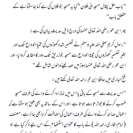
" باب ھل يقال مسجد بنى فلان " كيا يہ مسجد بنو فلاں كى ہے كہا جا سكتا ہے كے
متعلق باب"
پھر ابن عمر رضى اللہ تعالى عنہما كى درج ذيل حديث بيان كى ہے:
" رسول كريم صلى اللہ عليہ وسلم نے تضمير شدہ گھوڑوں كى ثنيۃ الوداع تك اور
بغير تضمير گھوڑوں كى ثينۃ الوداع سے مسجد بنو زريق تك دور كا مقابلہ كروايا، اور
ابن عمر رضى اللہ تعالى عنہما دوڑ ميں حصہ لينے والوں شامل تھے "
فتح البارى ميں حافظ ابن حجر رحمہ اللہ تعالى كہتے ہيں:
" اس حديث سے مسجد كے بانى يا اس ميں نماز ادا كرنے والے كى طرف مسجد
منسوب كرنے كا جواز ثابت ہوتا ہے، اور اس كے ساتھ يہ بھى ملحق ہو سكتا ہے كہ
اعمال صالحہ كرنے والے كى طرف اعمال كى اضافت كرنا بھى جائز ہے، مصنف
( امام بخارى رحمہ اللہ ) نے باب كا عنوان استفھام كے اس ليے ذكر كيا ہے تا