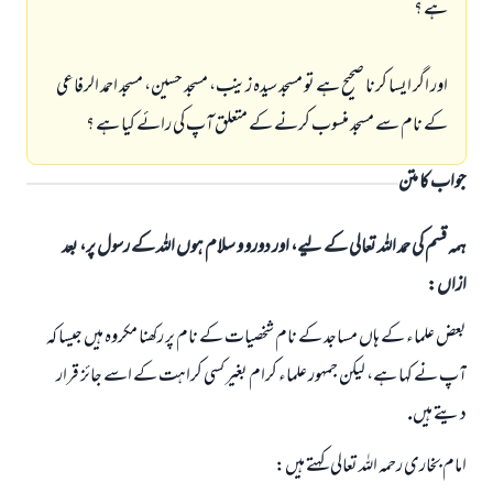
ہے ؟
اور اگر ايسا كرنا صحيح ہے تو مسجد سيدہ زينب، مسجد حسين، مسجد احمد الرفاعى
كے نام سے مسجد منسوب كرنے كے متعلق آپ كى رائے كيا ہے ؟
جواب کا متن
ہمہ قسم کی حمد اللہ تعالی کے لیے، اور دورو و سلام ہوں اللہ کے رسول پر، بعد
ازاں:
بعض علماء كے ہاں مساجد كے نام شخصيات كے نام پر ركھنا مكروہ ہيں جيسا كہ
آپ نے كہا ہے، ليكن جمہور علماء كرام بغير كسى كراہت كے اسے جائز قرار
ديتے ہيں.
امام بخارى رحمہ اللہ تعالى كہتے ہيں: