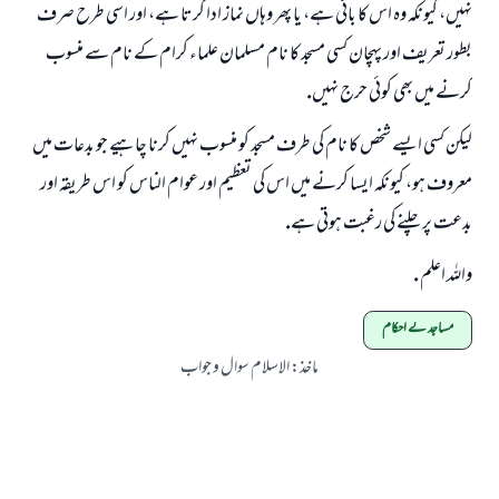
نہيں، كيونكہ وہ اس كا بانى ہے، يا پھر وہاں نماز ادا كرتا ہے، اور اسى طرح صرف
بطور تعريف اور پہچان كسى مسجد كا نام مسلمان علماء كرام كے نام سے منسوب
كرنے ميں بھى كوئى حرج نہيں.
ليكن كسى ايسے شخص كا نام كى طرف مسجد كو منسوب نہيں كرنا چاہيے جو بدعات ميں
معروف ہو، كيونكہ ايسا كرنے ميں اس كى تعظيم اور عوام الناس كو اس طريقہ اور
بدعت پر چلنے كى رغبت ہوتى ہے.
واللہ اعلم .
مساجد کے احکام
ماخذ
:
الاسلام سوال و جواب