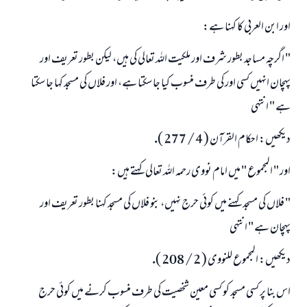
اور ابن العربى كا كہنا ہے:
" اگرچہ مساجد بطور شرف اور ملكيت اللہ تعالى كى ہيں، ليكن بطور تعريف اور
پہچان انہيں كسى اور كى طرف منسوب كيا جا سكتا ہے، اور فلاں كى مسجد كہا جا سكتا
ہے " انتہى
ديكھيں: احكام القرآن ( 4 / 277 ).
اور " المجموع " ميں امام نووى رحمہ اللہ تعالى كہتے ہيں:
" فلاں كى مسجد كہنے ميں كوئى حرج نہيں، بنو فلاں كى مسجد كہنا بطور تعريف اور
پہچان ہے " انتہى
ديكھيں: المجموع للنووى ( 2 / 208 ).
اس بنا پر كسى مسجد كو كسى معين شخصيت كى طرف منسوب كرنے ميں كوئى حرج