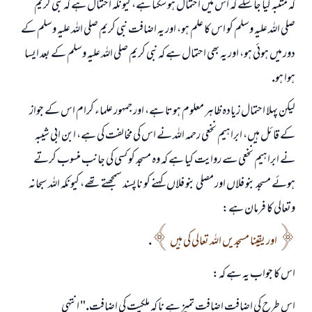
كہ متنبہ كيا جا سكے كہ اس ميں احتمال ہو سكتا ہے، كيونكہ احتمال ہے كہ نبى كريم
صلى اللہ عليہ وسلم كو اس كا علم ہو، اور يہ اضافت نبى كريم صلى اللہ عليہ وسلم كے
دور ميں ہوئى ہو، اور يہ بھى احتمال ہے كہ نبى كريم صلى اللہ عليہ وسلم كے بعد ايسا
ہوا ہو.
ليكن پہلا احتمال زيادہ ظاہر معلوم ہوتا ہے، اور جمہور علماء كرام اس كے جواز
جواب نمبر 110845 نے نکاح ٹوٹنے سے بچایا۔
كے قائل ہيں، ابراہيم نخعى رحمہ اللہ نے اس كى مخالفت كى ہے، ابن ابى شيبہ
نے ابراہيم نخعى سے روايت كيا ہے كہ وہ مسجد كو كسى كى جانب منسوب كرتے
امت مسلمہ کے واسطے جوابات پیش کرنے کے لیے ہماری مدد کریں
ہوئے مسجد بنو فلاں اور مصلى بنو فلاں كہنے كو ناپسند سمجھتے تھے، كيونكہ اللہ سبحانہ
رسول اللہ صلی اللہ علیہ و سلم کا فرمان ہے:
نیکی کی رہنمائی کرنے والے کو بھی نیکی کرنے والے کے برابر اجر ملتا ہے۔
وتعالى كا فرمان ہے:
(مسلم : 1893)
اور يقينا مسجديں اللہ تعالى كى ہيں
.
اس كا جواب يہ ہے كہ:
ابھی تعاون کریں
اس طرح كى اضافت اضافت تميز ہے نا كہ ملكيت كى اضافت." انتہى