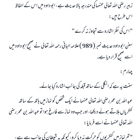
زبير رضى اللہ تعالى عنہما كى مندرجہ بالا حديث ہے، ابو داود ميں اس كے الفاظ
اس طرح ہيں:
" اس كى نظر اشارہ سے تجاوز نہ كرے "
سنن ابو داود حديث نمبر ( 989 ) علامہ البانى رحمہ اللہ تعالى نے صحيح ابو داود ميں
اسے صحيح قرار ديا ہے.
چہارم:
سنت يہ ہے كہ انگلى كے ساتھ قبلہ كى جانب اشارہ كيا جائے.
عبد اللہ بن عمررضى اللہ تعالى عنہما نے ايك شخص كو نماز ميں ہاتھ كے ساتھ
كنكرياں ہلاتے ہوئے ديكھا، اور جب وہ نماز سے فارغ ہوا تو عبد اللہ بن عمر رضى
اللہ تعالى عنہما نے اسے فرمايا:
" تم نماز ميں كنكريوں كو حركت نہ ديا كرو، كيونكہ يہ شيطان كى جانب سے ہے،