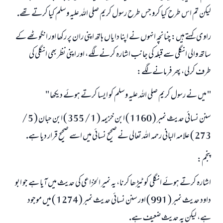
ليكن تم اس طرح كيا كرو جس طرح رسول كريم صلى اللہ عليہ وسلم كيا كرتے تھے.
راوى كہتے ہيں: چنانچہ انہوں نے اپنا داياں ہاتھ اپنى ران پر ركھا اور انگوٹھے كے
ساتھ والى انگلى سے قبلہ كى جانب اشارہ كرنے لگے، اور اپنى نظر بھى انگلى كى
طرف كرلى، پھر فرمانے لگے:
" ميں نے رسول كريم صلى اللہ عليہ وسلم كو ايسا كرتے ہوئے ديكھا "
سنن نسائى حديث نمبر ( 1160 ) ابن خزيمہ ( 1 / 355 ) ابن حبان ( 5 /
273 ) علامہ البانى رحمہ اللہ تعالى نے صحيح نسائى ميں اسے صحيح قرار ديا ہے.
پنجم:
اشارہ كرتے ہوئے انگلى كو ٹيڑھا كرنا، يہ نمير الخزاعى كى حديث ميں آيا ہے جو ابو
داود حديث نمبر ( 991 ) اور سنن نسائى حديث نمبر ( 1274 ) ميں موجود
ہے، ليكن يہ حديث ضعيف ہے.