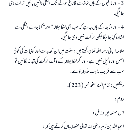
3 - اور مالكيوں كے ہاں نماز سے فارغ ہونے تك انگلى دائيں بائيں حركت دى
جائيگى.
4 - اور حنابلہ كے ہاں يہ ہے كہ جب بھى لفظ جلالہ " اللہ " كہا جائے انگلى سے
اشارہ كيا جائيگا ليكن حركت نہيں دى جائيگى.
علامہ البانى رحمہ اللہ تعالى كہتے ہيں: سنت ميں ان تحديدات اور كيفيات كى كوئى
اصل اور دليل نہيں ہے، اور اگر لفظ جلالہ كے وقت حركت كى قيد نہ لگائيں تو
سب سے قريب مذہب حنابلہ كا ہے.
ديكھيں: تمام المنۃ صفحہ نمبر ( 223 ).
دوم:
اس مسئلہ ميں دلائل:
ا ـ عبد اللہ بن زبير رضى اللہ تعالى عنہما بيان كرتے ہيں كہ: