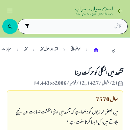
موضوعاتی
فقہ اور اصول فقہ
فقہ
عبادات
تشھد ميں انگلى كو حركت دينا
21/شوال/1427 , 12/نومبر/2006
14,443
سوال
7570
ميں بعض نمازيوں كو ديكھا ہے كہ تشھد ميں اپنى انگشت شہادت اوپر نيچے
ہلاتے ہيں، كيا ايسا كرنا سنت ہے ؟