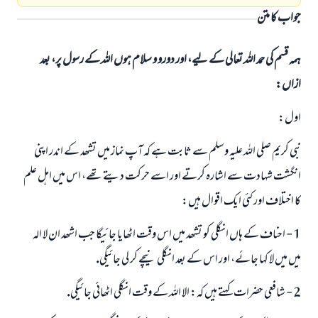
جواب کا متن
ہمہ قسم کی حمد اللہ تعالی کے لیے، اور دورو و سلام ہوں اللہ کے رسول پر، بعد
ازاں:
اول:
نبى كريم صلى اللہ عليہ وسلم سے ثابت ہے كہ آپ نماز ميں تشھد كے اندر اپنى
انگشت شہادت سے اشارہ كرتے اور اسے حركت ديتے تھے، اس ميں اہل علم
كا اختلاف اور كئى ايك اقوال ہيں:
1 - احناف كے ہاں انگلى كو تشھد ميں اس وقت اٹھايا جائيگا جب اشھد ان لا الہ
ميں ميں لا كہا جائے، اور اس كے بعد انگلى نيچے كر لى جائيگى.
2 - شافعى حضرات كہتے ہيں كہ: الا اللہ كے وقت انگلى اٹھائى جائيگى.