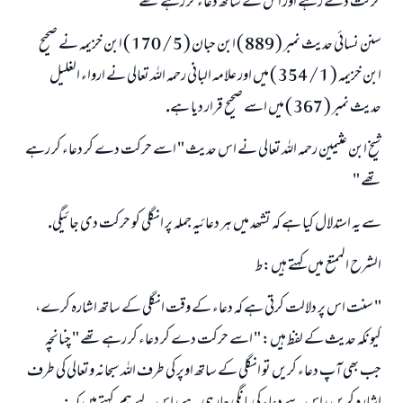
حركت دے رہے اور اس كے ساتھ دعاء كر رہے تھے"
سنن نسائى حديث نمبر ( 889 ) ابن حبان ( 5 / 170 ) ابن خزيمہ نے صحيح
ابن خزيمہ ( 1 / 354 ) ميں اور علامہ البانى رحمہ اللہ تعالى نے ارواء الغليل
حديث نمبر ( 367 ) ميں اسے صحيح قرار ديا ہے.
شيخ ابن عثيمين رحمہ اللہ تعالى نے اس حديث " اسے حركت دے كر دعاء كر رہے
تھے "
سے يہ استدلال كيا ہے كہ تشھد ميں ہر دعائيہ جملہ پر انگلى كو حركت دى جائيگى.
الشرح الممتع ميں كہتے ہيں:ط
جواب نمبر 110845 نے نکاح ٹوٹنے سے بچایا۔
" سنت اس پر دلالت كرتى ہے كہ دعاء كے وقت انگلى كے ساتھ اشارہ كرے،
امت مسلمہ کے واسطے جوابات پیش کرنے کے لیے ہماری مدد کریں
كيونكہ حديث كے لفظ ہيں: " اسے حركت دے كر دعاء كر رہے تھے " چنانچہ
جب بھى آپ دعاء كريں تو انگلى كے ساتھ اوپر كى طرف اللہ سبحانہ وتعالى كى طرف
رسول اللہ صلی اللہ علیہ و سلم کا فرمان ہے:
نیکی کی رہنمائی کرنے والے کو بھی نیکی کرنے والے کے برابر اجر ملتا ہے۔