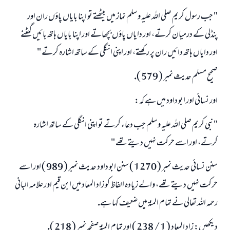
" جب رسول كريم صلى اللہ عليہ وسلم نماز ميں بيٹھتے تو اپنا باياں پاؤں ران اور
پنڈلى كے درميان كرتے، اور داياں پاؤں بچھاتے اور اپنا باياں ہاتھ بائيں گھٹنے
اور داياں ہاتھ دائيں ران پر ركھتے، اور اپنى انگلى كے ساتھ اشارہ كرتے "
صحيح مسلم حديث نمبر ( 579 ).
اور نسائى اور ابو داود ميں ہے كہ:
" نبى كريم صلى اللہ عليہ وسلم جب دعاء كرتے تو اپنى انگلى كے ساتھ اشارہ
كرتے، اور اسے حركت نہيں ديتے تھے "
سنن نسائى حديث نمبر ( 1270 ) سنن ابو داود حديث نمبر ( 989 ) اور اسے
حركت نہيں ديتے تھے، والے زيادہ الفاظ كو زاد المعاد ميں ابن قيم اور علامہ البانى
رحمہ اللہ تعالى نے تمام المنۃ ميں ضعيف كہا ہے.
ديكھيں: زاد المعاد ( 1 / 238 ) اور تمام المنۃ صفحہ نمبر ( 218 ).