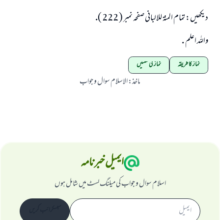
ديكھيں: تمام المنۃ للالبانى صفحہ نمبر ( 222 ).
واللہ اعلم .
نماز کا طریقہ
نماز کی سنتیں
ماخذ
:
الاسلام سوال و جواب
ایمیل خبرنامہ
اسلام سوال و جواب کی میلنگ لسٹ میں شامل ہوں
سبسکرائب کریں