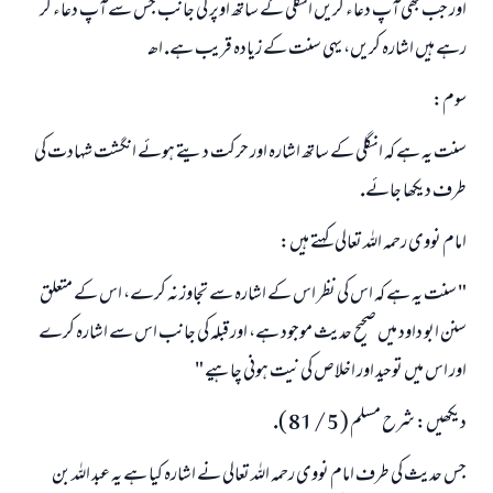
اور جب بھى آپ دعاء كريں انگلى كے ساتھ اوپر كى جانب جس سے آپ دعاء كر
رہے ہيں اشارہ كريں، يہى سنت كے زيادہ قريب ہے. اھـ
سوم:
سنت يہ ہے كہ انگلى كے ساتھ اشارہ اور حركت ديتے ہوئے انگشت شہادت كى
طرف ديكھا جائے.
امام نووى رحمہ اللہ تعالى كہتے ہيں:
" سنت يہ ہے كہ اس كى نظر اس كے اشارہ سے تجاوز نہ كرے، اس كے متعلق
سنن ابو داود ميں صحيح حديث موجود ہے، اور قبلہ كى جانب اس سے اشارہ كرے
اور اس ميں توحيد اور اخلاص كى نيت ہونى چاہيے "
ديكھيں: شرح مسلم ( 5 / 81 ).
جس حديث كى طرف امام نووى رحمہ اللہ تعالى نے اشارہ كيا ہے يہ عبد اللہ بن