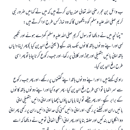
ب ـ وائل بن حجر رضى اللہ تعالى عنہ بيان كرتے ہيں كہ ميں نے كہا ميں ضرور نبى
كريم صلى اللہ عليہ وسلم كو ديكھوں گا كہ وہ نماز كس طرح ادا كرتے ہيں:
" چنانچہ ميں نے ديكھا تو رسول كريم صلى اللہ عليہ وسلم كھڑے ہوئے اور تكبير
كہى اور اپنے دونوں ہاتھ كانوں تك بلند كيے ( يعنى رفع اليدين كيا ) پھر اپنا داياں
ہاتھ اپنى بائيں ہتھيلى اور جوڑ اور كلائى پر ركھا، اور جب ركوع كرنا چاہا تو پھر اسى
طرح رفع اليدين كيا.
راوى كہتے ہيں: اور اپنے دونوں ہاتھ اپنے گھٹنوں پر ركھے، اور پھر جب ركوع
سے سر اٹھايا تو اسى طرح رفع اليدين كيا، پھر سجدہ كيا اور اپنے دونوں ہاتھ كانوں
كے برابر كيے، اور پھر بيٹھے تو اپنا باياں پاؤں بچھايا اور اپنى دائيں ہتھيلى اپنى
بائيں ران اور گھٹنے پر ركھى، اور اپنى دائيں كہنى كى حد اپنى دائيں ران پر ركھى پھر اپنى
دو انگلياں بند كيں اور حلقہ بنايا اور پھر اپنى انگلى اٹھائى تو ميں نے ديكھا كہ اسے