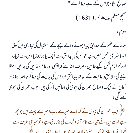
صالح اولاد جو اس كے ليے دعا كرے "
صحيح مسلم حديث نمبر ( 1631 ).
دوم:
ہمارے علم كے مطابق پيدا ہونے والے بچے كے استقبال كى تيارى ميں كوئى
ايسا شرعى عمل نہيں ہے جو اس كى پيدائش سے ايك يا دو روز يا اس سے زيادہ
اور كم ايام قبل كيے جائيں، صرف اتنا ہے كہ اچھى اور عام دعائيں كى جائيں، مثلا
بچے كى سلامتى و عافيت كے ساتھ پيدائش اور اس كى ہدايت كى دعا كرنا اللہ سبحانہ و
تعالى نے نيك و صالح عمران كى بيوى كى دعائيں ذكر كي ہيں، جب عمران كى بيوى
كہنے لگى:
جب عمران كى بيوى نے كہا اے ميرے رب! ميرے پيٹ ميں جو كچھ
ہے اسے ميں نے تيرے نام آزاد كرنے كى نذر مانى ہے، تو ميرى طرف سے
قبول فرما! يقينا تو خوب سننے والا اور پورى طرح جاننے والا ہے