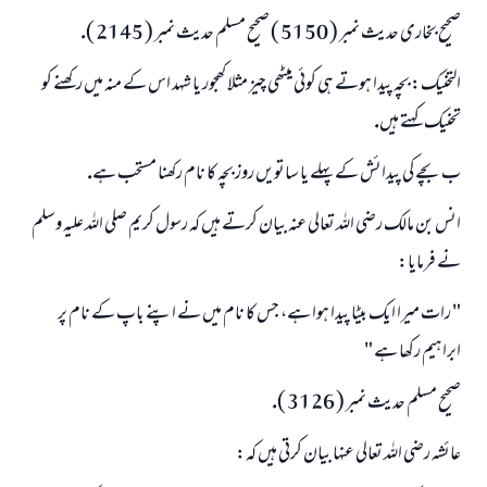
صحيح بخارى حديث نمبر ( 5150 ) صحيح مسلم حديث نمبر ( 2145 ).
التحنيك: بچہ پيدا ہوتے ہى كوئى ميٹھى چيز مثلا كھجور يا شہد اس كے منہ ميں ركھنے كو
تحنيك كہتے ہيں.
ب ـ بچے كى پيدائش كے پہلے يا ساتويں روز بچہ كا نام ركھنا مستحب ہے.
انس بن مالك رضى اللہ تعالى عنہ بيان كرتے ہيں كہ رسول كريم صلى اللہ عليہ وسلم
نے فرمايا:
" رات ميرا ايك بيٹا پيدا ہوا ہے، جس كا نام ميں نے اپنے باپ كے نام پر
ابراہيم ركھا ہے "
صحيح مسلم حديث نمبر ( 3126 ).
عائشہ رضى اللہ تعالى عنہا بيان كرتى ہيں كہ: