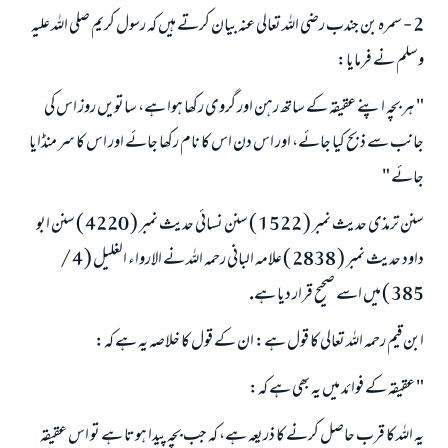
2 - سمرہ بن جندب رضى اللہ تعالى عنہ بيان كرتے ہيں كہ رسول كريم صلى اللہ عليہ
ابھی تعاون کریں
وسلم نے فرمايا:
" ہر بچہ اپنے عقيقہ كے ساتھ رہن اور گروى ركھا ہوا ہے، ساتويں روز اس كى
جانب سے ذبح كيا جائے، اور اس دن اس كا نام ركھا جائے اور اس كا سر منڈايا
جائے "
سنن ترمذى حديث نمبر ( 1522 ) سنن نسائى حديث نمبر ( 4220 ) سنن ابو
داود حديث نمبر ( 2838 ) علامہ البانى رحمہ اللہ نے الارواء الغليل ( 4 /
385 ) ميں اسے صحيح قرار ديا ہے.
ابن قيم رحمہ اللہ تعالى كا قول ہے: ان كے قول كا خلاصہ يہ ہے كہ:
" عقيقہ كے فوائد ميں يہ بھى ہے كہ:
يہ اللہ كا قرب حاصل كرنے كا ذريعہ ہے، كہ جب بچہ پيدا ہوتا ہے تو اس عقيقہ