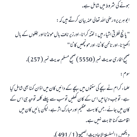
ہونے كى شروط ميں شامل ہے.
ابو ہريريرہ رضى اللہ تعالى عنہ بيان كرتے ہيں كہ:
" پانچ فطرتى اشياء ہيں: ختنہ كرانا، اور زير ناف بال مونڈنا اور بغلوں كے بال
اكھيڑنا، اور ناخن كاٹنا، اور مونچھيں كاٹنا "
صحيح بخارى حديث نمبر ( 5550 ) صحيح مسلم حديث نمبر ( 257 ).
سوم:
علماء كرام نے بچے كى سنتوں ميں بچے كے دائيں كان ميں اذان كہنا بھى شامل كيا
ہے، تو جب دنيا ميں اس كے كان كھليں تو سب سے پہلے كلمہ توحيد ہى اس كے
كان ميں جائے، جس كا بہت عظيم اور مبارك اثر ہے، ليكن بائيں كان ميں
اقامت كہنا ثابت نہيں ہے.
ديكھيں: السلسلۃ الاحاديث الصحيحۃ ( 1 / 491 ).