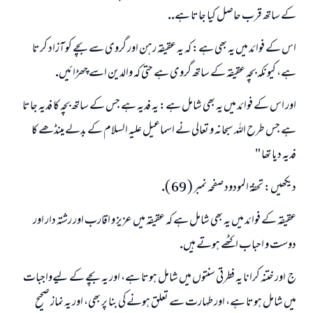
كے ساتھ قرب حاصل كيا جاتا ہے..
اس كے فوائد ميں يہ بھى ہے: كہ يہ عقيقہ رہن اور گروى سے بچے كو آزاد كرتا
ہے، كيونكہ بچہ عقيقہ كے ساتھ گروى ہے حتى كہ والدين اسے چھڑائيں.
اور اس كے فوائد ميں يہ بھى شامل ہے: يہ فديہ ہے جس كے ساتھ بچہ كا فديہ جاتا
ہے جس طرح اللہ سبحانہ و تعالى نے اسماعيل عليہ السلام كے بدلے مينڈھے كا
فديہ ديا تھا "
ديكھيں: تحفۃ المودود صفحہ نمبر ( 69 ).
عقيقہ كے فوائد ميں يہ بھى شامل ہے كہ عقيقہ ميں عزيز و اقارب اور رشتہ دار اور
دوست و احباب اكٹھے ہوتے ہيں.
ج ـ اور ختنہ كرانا يہ فطرتى سنتوں ميں شامل ہوتا ہے، اور يہ بچے كے ليےواجبات
ميں شامل ہوتا ہے، اور طہارت سے تعلق ہونے كى بنا پر بھى، اور يہ نماز صحيح