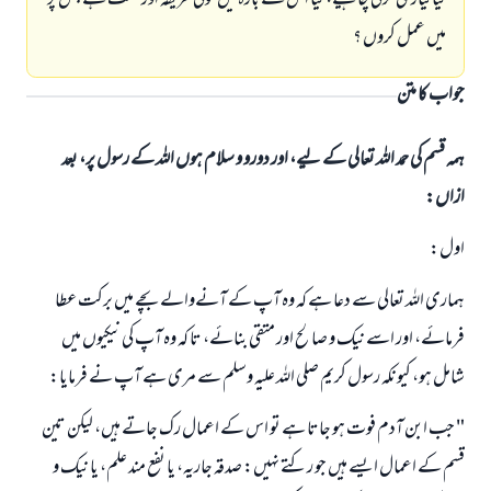
كيا تيارى كرنى چاہيے، كيا اس كے بارہ ميں كوئى طريقہ اور سنت ہے جس پر
ميں عمل كروں ؟
جواب کا متن
ہمہ قسم کی حمد اللہ تعالی کے لیے، اور دورو و سلام ہوں اللہ کے رسول پر، بعد
ازاں:
اول:
ہمارى اللہ تعالى سے دعا ہے كہ وہ آپ كے آنےوالے بچے ميں بركت عطا
فرمائے، اور اسے نيك و صالح اور متقى بنائے، تا كہ وہ آپ كى نيكيوں ميں
شامل ہو، كيونكہ رسول كريم صلى اللہ عليہ وسلم سے مرى ہے آپ نے فرمايا:
" جب ابن آدم فوت ہو جاتا ہے تو اس كے اعمال رك جاتے ہيں، ليكن تين
قسم كے اعمال ايسے ہيں جو ركتے نہيں: صدقہ جاريہ، يا نفع مند علم، يا نيك و