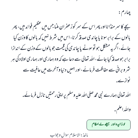
چہارم:
بچے كا سر منڈانا اور پھر اس كے سر كو زعفران ملنا جس ميں عظيم فوائد ہيں، پھر
بالوں كے برابر سونا يا چاندى صدقہ كرنا، اس ميں شرط نہيں كہ بالوں كا وزن كيا
جائے، اگر يہ مشكل ہو تو سونے يا چاندى كى قيمت جو بالوں كے وزن كے اندازا
برابر ہو صدقہ كيا جائے، اللہ تعالى سے دعا ہے كہ وہ ہمارى اور ہمارى اولاد كى ہر
شر و برائى سے حفاظت فرمائے، اور ہميں دنيا و آخرت ميں عافيت سے
نوازے.
اللہ تعالى ہمارے نبى محمد صلى اللہ عليہ وسلم پر اپنى رحمتيں نازل فرمائے.
واللہ اعلم .
نو زائیدہ اور عقیقے کے احکام
ماخذ
:
الاسلام سوال و جواب