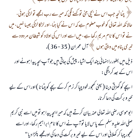
چنانچہ جب اس نے بچى جنى تو كہنے لگى كہ ميرے رب ! مجھے تو لڑكى ہوئى،
حالانكہ اللہ تعالى كو خوب معلوم ہے كہ اس نے كيا جنا، اور لڑكا لڑكى جيسا نہيں، ميں
نے تو اس كا نام مريم ركھا ہے، ميں اسے اور اس كى اولاد كو شيطان مردود سے
تيرى پناہ ميں ديتى ہوں
آل عمران ( 35 - 36 ).
ذيل ميں بطور راہنمائى چند ايك اشياء پيش كى جاتى ہيں جو آپ بچہ پيدا ہونے اور
اس كے بعد كرينگى:
ا ـ بچے كو گھڑتى دينا ( يعنى كھجور خود چپا كر نرم كر كے بچے كو چٹانا ) اور اس كے ليے
خير و بركت كى دعا كرنا.
ابو موسى رضى اللہ تعالى عنہ بيان كرتے ہيں كہ ميرا بچہ پيدا ہو تو ميں اسے نبى كريم
صلى اللہ عليہ وسلم كے پاس لايا تو آپ نے اس كا نام ابراہيم ركھا، اور اسے
كھجور چبا كر كھلائى اور اس كے ليے خير و بركت كى دعا كى اور مجھے پكڑا ديا "