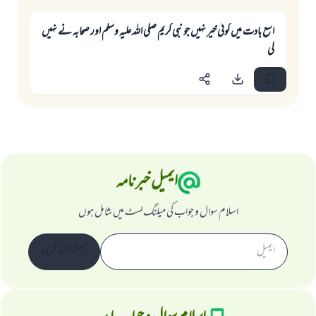
اسع بادت ميں كوئى خير نہيں جو نبى كريم صلى اللہ عليہ وسلم اور صحابہ نے نہيں
كى
ایمیل خبرنامہ
اسلام سوال و جواب کی میلنگ لسٹ میں شامل ہوں
سبسکرائب کریں