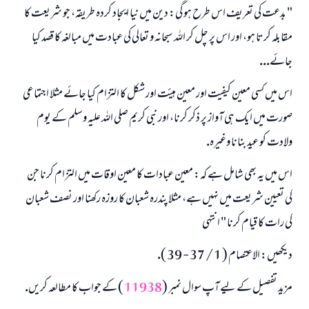
" بدعت كى تعريف اس طرح ہو گى: دين ميں نيا ايجاد كردہ طريقہ، جو شريعت كا
مقابلہ كرتا ہو، اور اس پر چل كر اللہ سبحانہ و تعالى كى عبادت ميں مبالغہ كا قصد كيا
جائے...
اس ميں كسى معين كيفيت اور معين ہيئت اور شكل كا التزام كيا جائے مثلا اجتماعى
صورت ميں ايك ہى آواز پر ذكر كرنا، اور نبى كريم صلى اللہ عليہ وسلم كے يوم
ولادت كو عيد بنانا وغيرہ.
اس ميں يہ بھى شامل ہے كہ: معين عبادات كا معين اوقات ميں التزام كرنا جن
كى تعيين شريعت ميں نہيں ہے، مثلا پندرہ شعبان كا روزہ ركھنا اور نصف شعبان
كى رات كا قيام كرنا " انتہى
ديكھيں: الاعتصام ( 1 / 37 - 39 ).
مزيد تفصيل كے ليے آپ سوال نمبر (
11938
) كے جواب كا مطالعہ كريں.