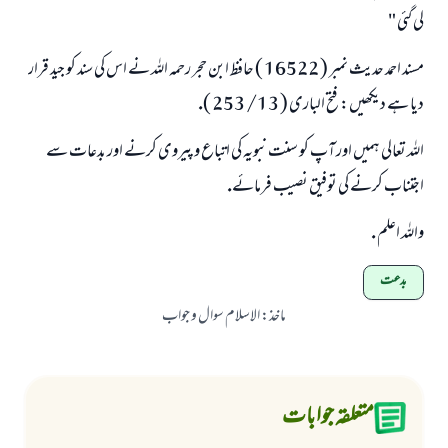
لى گئى "
مسند احمد حديث نمبر ( 16522 ) حافظ ابن حجر رحمہ اللہ نے اس كى سند كو جيد قرار
ديا ہے ديكھيں: فتح البارى ( 13/ 253 ).
اللہ تعالى ہميں اور آپ كو سنت نبويہ كى اتباع و پيروى كرنے اور بدعات سے
اجتناب كرنے كى توفيق نصيب فرمائے.
واللہ اعلم .
بدعت
ماخذ
:
الاسلام سوال و جواب
متعلقہ جوابات