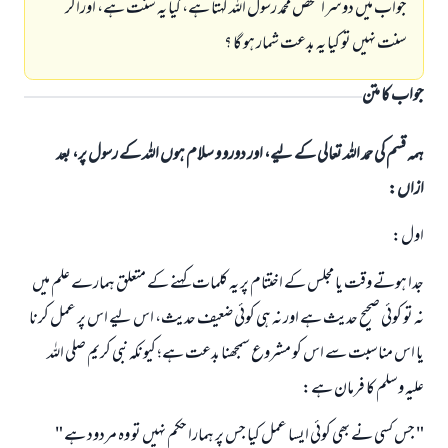
جواب ميں دوسرا شخص محمد رسول اللہ كہتا ہے، كيا يہ سنت ہے، اوراگر
سنت نہيں تو كيا يہ بدعت شمار ہو گا ؟
جواب کا متن
ہمہ قسم کی حمد اللہ تعالی کے لیے، اور دورو و سلام ہوں اللہ کے رسول پر، بعد
ازاں:
اول:
جدا ہوتے وقت يا مجلس كے اختتام پر يہ كلمات كہنے كے متعلق ہمارے علم ميں
نہ تو كوئى صحيح حديث ہے اور نہ ہى كوئى ضعيف حديث، اس ليے اس پر عمل كرنا
يا اس مناسبت سے اس كو مشروع سمجھنا بدعت ہے؛ كيونكہ نبى كريم صلى اللہ
عليہ وسلم كا فرمان ہے:
" جس كسى نے بھى كوئى ايسا عمل كيا جس پر ہمارا حكم نہيں تو وہ مردود ہے "