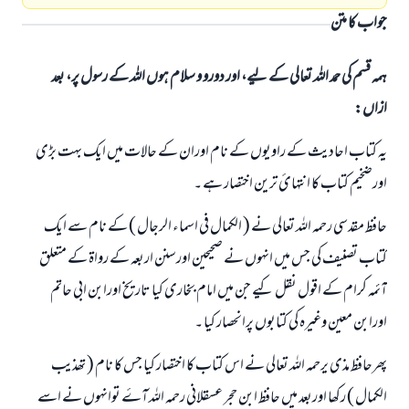
جواب کا متن
ہمہ قسم کی حمد اللہ تعالی کے لیے، اور دورو و سلام ہوں اللہ کے رسول پر، بعد
ازاں:
یہ کتاب احادیث کے راویوں کے نام اوران کے حالات میں ایک بہت بڑی
اورضخیم کتاب کا انتہائ ترین اختصار ہے ۔
حافظ مقدسی رحمہ اللہ تعالی نے ( الکمال فی اسماء الرجال ) کے نام سے ایک
کتاب تصنیف کی جس میں انہوں نے صحیحین اورسنن اربعہ کے رواۃ کے متعلق
آئمہ کرام کے اقول نقل کیے جن میں امام بخاری کیا تاریخ اورابن ابی حاتم
جواب نمبر 110845 نے نکاح ٹوٹنے سے بچایا۔
اورابن معین وغیرہ کی کتابوں پرانحصار کیا ۔
پھرحافظ مذی یرحمہ اللہ تعالی نے اس کتاب کا اختصار کیا جس کا نام ( تھذيب
امت مسلمہ کے واسطے جوابات پیش کرنے کے لیے ہماری مدد کریں
الکمال ) رکھا اوربعد میں حافظ ابن حجر عسقلانی رحمہ اللہ آۓ توانہوں نے اسے
رسول اللہ صلی اللہ علیہ و سلم کا فرمان ہے: