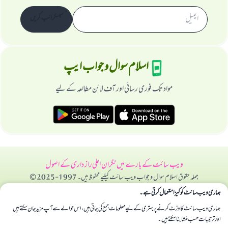
سبسکرائب کریں
اسلام سوال و جواب ایپ
مواد تک فوری رسائی اور آف لائن مطالعہ کے لیے
ویب سائٹ کے بارے میں
نگران اعلی
راز داری کے اصول
جملہ حقوق اسلام سوال و جواب ویب سائٹ کیلیے محفوظ ہیں۔ 1997-2025 ©
ہماری ویب سائٹ کوکیز استعمال کرتی ہے۔
ہماری ویب سائٹ کا وزٹ کرنے پر بہتری کے لیے معلومات جمع کی جاتی ہیں، اس حوالے سے آپ مزید جان سکتے ہیں
اور ترتیبات حسب منشا بنا سکتے ہیں۔