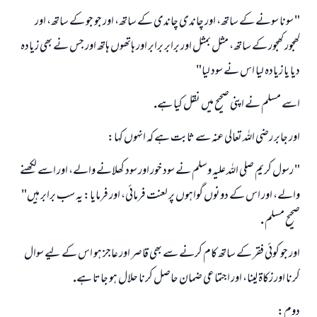
امت مسلمہ کے واسطے جوابات پیش کرنے کے لیے ہماری مدد کریں
" سونا سونے كے ساتھ، اور چاندى چاندى كے ساتھ، اور جو جو كے ساتھ، اور
رسول اللہ صلی اللہ علیہ و سلم کا فرمان ہے:
كھجور كھجور كے ساتھ، مثل بمثل اور برابر برابر اور ہاتھوں ہاتھ اور جس نے بھى زيادہ
نیکی کی رہنمائی کرنے والے کو بھی نیکی کرنے والے کے برابر اجر ملتا ہے۔
ديا يا زيادہ ليا اس نے سود ليا"
(مسلم : 1893)
اسے مسلم نے اپنى صحيح ميں نقل كيا ہے.
اور جابر رضى اللہ تعالى عنہ سے ثابت ہے كہ انہوں كہا:
ابھی تعاون کریں
" رسول كريم صلى اللہ عليہ وسلم نے سود خور اور سود كھلانے والے، اور اسے لكھنے
والے، اور اس كے دونوں گواہوں پر لعنت فرمائى، اور فرمايا: يہ سب برابر ہيں"
صحيح مسلم .
اور جو كوئى فقر كے ساتھ كام كرنے سے بھى قاصر اور عاجز ہو اس كے ليے سوال
كرنا اور زكاۃ لينا، اور اجتماعى ضمان حاصل كرنا حلال ہو جاتا ہے.
دوم: