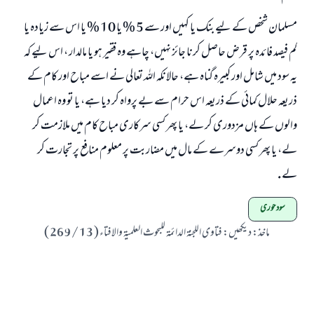
مسلمان شخص كے ليے بنك يا كہيں اور سے 5 % يا 10 % يا اس سے زيادہ يا
كم فيصد فائدہ پر قرض حاصل كرنا جائز نہيں، چاہے وہ فقير ہو يا مالدار ، اس ليے كہ
يہ سود ميں شامل اور كبيرہ گناہ ہے، حالانكہ اللہ تعالى نے اسے مباح اور كام كے
ذريعہ حلال كمائى كے ذريعہ اس حرام سے بے پرواہ كر ديا ہے، يا تو وہ اعمال
والوں كے ہاں مزدورى كر لے، يا پھر كسى سركارى مباح كام ميں ملازمت كر
لے، يا پھر كسى دوسرے كے مال ميں مضاربت پر معلوم منافع پر تجارت كر
لے .
سود خوری
ماخذ
:
ديكھيں: فتاوى اللجنۃ الدائمۃ للبحوث العلميۃ والافتاء ( 13 / 269 )