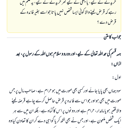
خريدنے كے ليے، يا فيملى كے ليے گھر خريدنے كے ليے، يہ علم ميں
رہے كہ قرض لينے والا كوئى ايسا شخص نہيں پاتا جو اسے بغير فائدہ كے
قرض دے ؟
جواب کا متن
ہمہ قسم کی حمد اللہ تعالی کے لیے، اور دورو و سلام ہوں اللہ کے رسول پر، بعد
ازاں:
اول:
سود جہاں بھى پايا جائے اور كسى بھى صورت ميں ہو حرام ہے، صاحب مال پر جس
صورت ميں بھى ہو اور جو اس سے فائدہ پر قرض حاصل كرے چاہے قرضہ لينے
والا فقير ہو يا مالدار، حرام ہے اور دونوں پر اس كا گناہ ہے، بلكہ ان ميں سے ہر
ايك شخص ملعون ہے، اور جس نے بھى لكھ كر يا گواہى دے كر ان كا تعاون كيا وہ