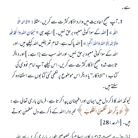
ہے۔
آپ صحیح احادیث میں وارد اذکار کثرت سے کریں، مثلاً:
لا الہ الَّا
اللَّہ
[اللہ کے سوا کوئی معبود برحق نہیں۔]ایسے ہی
سُبْحَانَ اللهِ وَالْحَمْدُ لِلَّهِ
وَلَا إِلَهَ إِلَّا اللهُ وَاللهُ أَكْبَرُ
[اللہ پاک ہے، تمام تعریفیں اللہ کیلیے ہیں، اور
اللہ کے سوا کوئی معبود برحق نہیں، اور اللہ سب سے بڑا ہے۔]اور دیگر
ثابت شدہ صحیح اذکار کثرت سے کریں، اس کیلیے آپ امام نووی کی
کتاب: "الاذکار" یا دیگر اس موضوع پر لکھی گئی کتابوں سے استفادہ کر
سکتے ہیں۔
کیونکہ اللہ کا ذکر دل میں ایمان اور اطمینان پیدا کرتا ہے، فرمانِ باری تعالی ہے:
أَلا بِذِكْرِ اللَّهِ تَطْمَئِنُّ الْقُلُوبُ
خبردار! اللہ کے ذکر سے دل مطمئن ہوتے
ہیں۔ [الرعد:28]
نماز روزے سمیت تمام ارکان اسلام کی خصوصی طور پر پابندی کریں، اور اللہ