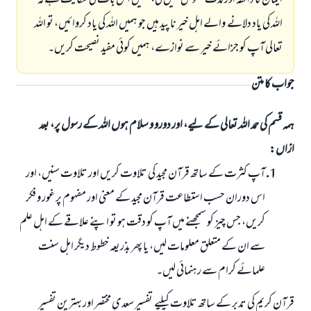
ایمان کا ذائقہ اور لذت محسوس نہیں کی، ہمیں اس بات کی شکایت ہےکہ
اللہ کی یاد دلانے والے اہل خیر نا پید ہیں جو ہمیں اللہ کی یاد کروائیں، تو اللہ
تعالی آپ کو جزائے خیر سے نوازے، ہمیں کوئی مفید نصیحت کریں۔
جواب کا متن
ہمہ قسم کی حمد اللہ تعالی کے لیے، اور دورو و سلام ہوں اللہ کے رسول پر، بعد
ازاں:
آپ کثرت کے ساتھ قرآن مجید کی تلاوت کریں اور تلاوت سنیں، اور
اس دوران حسب استطاعت قرآن مجید کے معنی اور مفہوم پر غور و فکر
کریں، جس چیز کو سمجھنے میں آپ کو دقت ہو تو اپنے علاقے کے اہل علم
سے ان کے متعلق معلومات لیں، یا پھر بذریعہ خطوط دیگر اہل سنت
علمائے کرام سے رہنمائی لیں۔
قرآن کریم کی تدبر کے ساتھ تلاوت کیلیے تفسیر سعدی مختصر اور بہترین تفسیر