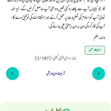
اگر آپ ان تمام امور کی پابندی کرتی ہیں تو اللہ تعالی آپ کا ایمان زیادہ فرما دے
گا، جو نیکیاں آپ سے پہلے رہ گئی تھیں وہ بھی آپ حاصل کر لیں گے، نیز اللہ
تعالی آپ کو اسلام کی تعلیمات پر عمل کرنے اور استقامت کی توفیق دے گا،
آپ کی کارکردگی دن بہ دن بڑھتی چلی جائے گی۔
واللہ اعلم
تربیت نفس
ماخذ
:
دائمی فتوی کمیٹی: (3/187)
تربیت و پرورش