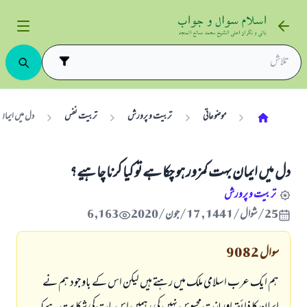
موضوعاتی
تربیت و پرورش
تربیت نفس
دل میں ایمان 
دل میں ایمان بہت کمزور ہو چکا ہے تو کیا کرنا چاہیے؟
تربیت و پرورش
25/شوال/1441 , 17/جون/2020
6,163
سوال
9082
ہم ایک عرب اسلامی ملک میں رہتے ہیں لیکن اس کے باوجود ہم نے