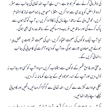
کی نافرمانی کرنے سے کم ہوتا ہے، اس لیے آپ اللہ تعالی کی جانب سے مقرر
کردہ فرائض کو پابندی سے ادا کریں، مثلاً: مسجد میں با جماعت نماز کا اہتمام
کریں، خوش دلی کے ساتھ اپنے مال کی زکاۃ ادا کریں، یہ آپ کو گناہوں سے
پاک کرے گی اور ساتھ میں غریب و مساکین کے ساتھ ہمدردی بھی ہو گی۔
نیز آپ نیک لوگوں کی صحبت اختیار کریں ، ان کی صحبت شریعت پر عمل پیرا
ہونے میں معاون ثابت ہو گی، وہ آپ کو دنیا و آخرت کی کامیابی کی جانب
رہنمائی کریں گے۔
بدعتی اور فاسق قسم کے لوگوں سے اجتناب کریں؛ مبادا آپ کو کسی اور جانب نہ
ڈال دیں اور آپ کے اندر موجود خیر کے جذبے کو ماند نہ کر دیں۔
نفلی عبادات کثرت سے کریں، اللہ تعالی سے گڑگڑا کر دعائیں مانگیں اور کامیابی
کیلیے اپنے ہاتھ اٹھائیں۔