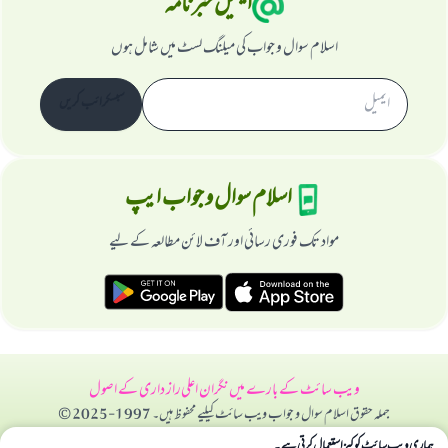
ایمیل خبرنامہ
اسلام سوال و جواب کی میلنگ لسٹ میں شامل ہوں
سبسکرائب کریں
اسلام سوال و جواب ایپ
مواد تک فوری رسائی اور آف لائن مطالعہ کے لیے
ویب سائٹ کے بارے میں
نگران اعلی
راز داری کے اصول
جملہ حقوق اسلام سوال و جواب ویب سائٹ کیلیے محفوظ ہیں۔ 1997-2025 ©
ہماری ویب سائٹ کوکیز استعمال کرتی ہے۔