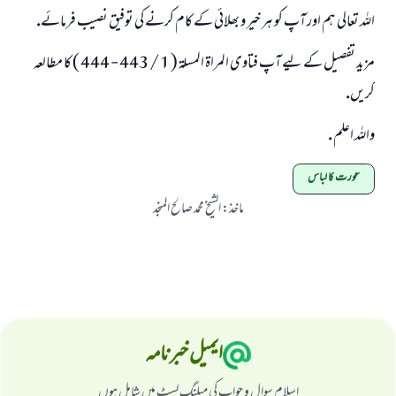
اللہ تعالى ہم اور آپ كو ہر خير و بھلائى كے كام كرنے كى توفيق نصيب فرمائے.
مزيد تفصيل كے ليے آپ فتاوى المراۃ المسلۃ ( 1 / 443 - 444 ) كا مطالعہ
كريں.
واللہ اعلم .
عورت کا لباس
ماخذ
:
الشیخ محمد صالح المنجد
ایمیل خبرنامہ
اسلام سوال و جواب کی میلنگ لسٹ میں شامل ہوں