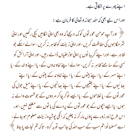
اپنے چہرے پر لٹكاتى ہے.
اور اس ليے بھى كہ اللہ سبحانہ و تعالى كا فرمان ہے:
اور آپ مومن عورتوں كو كہہ ديجئے كہ وہ بھى اپنى نگاہيں نيچى ركھيں اور اپنى
شرمگاہوں كى حفاظت كريں، اور اپنى زينت كو ظاہر نہ كريں، سوائے اسكے جو
ظاہر ہے، اوراپنے گريبانوں پر اپنى اوڑھنياں ڈالے رہيں، اور اپنى آرائش كو
كسى كے سامنے ظاہر نہ كريں، سوائے اپنے خاوندوں كے، يا اپنے والد كے، يا
اپنے سسر كے، يا اپنے بيٹوں كے، يا اپنے خاوند كے بيٹوں كے، يا اپنے
بھائيوں كے، يا اپنے بھتيجوں كے، يا اپنے بھانجوں كے، يا اپنے ميل جول كى
عورتوں كے، يا غلاموں كے، يا ايسے نوكر چاكر مردوں كے جو شہوت والے نہ
ہوں، يا ايسے بچوں كے جو عورتوں كے پردے كى باتوں سے مطلع نہيں، اور
اس طرح زور زور سے پاؤں مار كر نہ چليں كہ انكى پوشيدہ زينت معلوم ہو جائے،
اے مسلمانو! تم سب كے سب اللہ كى جانب توبہ كرو، تا كہ تم نجات پا جاؤ