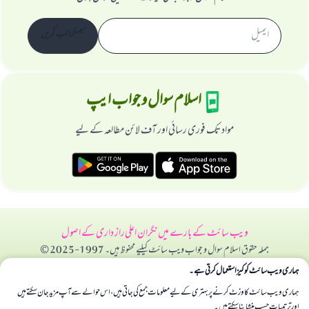
سبسکرائب کریں
اسلام سوال و جواب ایپ
مواد تک فوری رسائی اور آف لائن مطالعہ کے لیے
ویب سائٹ کے بارے میں
نگران اعلی
راز داری کے اصول
جملہ حقوق اسلام سوال و جواب ویب سائٹ کیلیے محفوظ ہیں۔ 1997-2025 ©
ہماری ویب سائٹ کوکیز استعمال کرتی ہے۔
ہماری ویب سائٹ کا وزٹ کرنے پر بہتری کے لیے معلومات جمع کی جاتی ہیں، اس حوالے سے آپ مزید جان سکتے ہیں
اور ترتیبات حسب منشا بنا سکتے ہیں۔