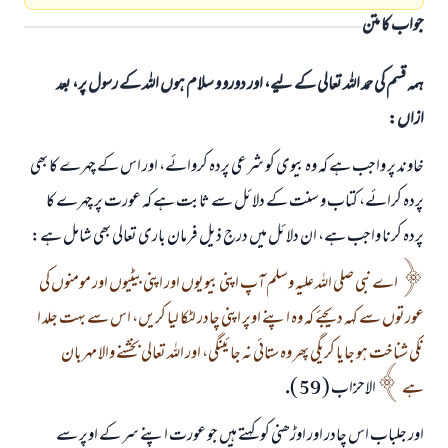
جواب کا متن
ہمہ قسم کی حمد اللہ تعالی کے لیے، اور دورو و سلام ہوں اللہ کے رسول پر، بعد
ازاں:
خاوند پر واجب ہے كہ وہ بيوى كو شرعى پردہ كروائے، اور اس كے چہرے كا بھى
پردہ كرائے، كتاب و سنت كے دلائل سے ثابت ہے كہ عورت پر چہرے كا
پردہ كرنا واجب ہے، ان دلائل ميں درج ذيل فرمان بارى تعالى بھى شامل ہے:
اے نبى صلى اللہ عليہ وسلم آپ اپنى بيويوں اور اپنى بيٹيوں اور مومنوں كى
عورتوں سے كہہ ديجئے كہ وہ اپنے اوپر اپنى چادر لٹكا ليا كريں، اس سے بہت جلد ا
نكى شناخت ہو جايا كريگى پھر وہ ستائى نہ جائينگى، اور اللہ تعالى بخشنے والا مہربان
ہے
الاحزاب ( 59 ).
اور جلباب اس چادر اور اوڑھنى كو كہتے ہيں جو عورت اپنے سر كے اوپر سے