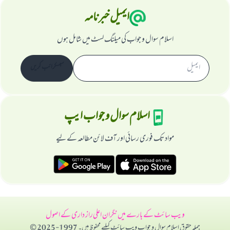
ایمیل خبرنامہ
اسلام سوال و جواب کی میلنگ لسٹ میں شامل ہوں
سبسکرائب کریں
اسلام سوال و جواب ایپ
مواد تک فوری رسائی اور آف لائن مطالعہ کے لیے
ویب سائٹ کے بارے میں
نگران اعلی
راز داری کے اصول
جملہ حقوق اسلام سوال و جواب ویب سائٹ کیلیے محفوظ ہیں۔ 1997-2025 ©