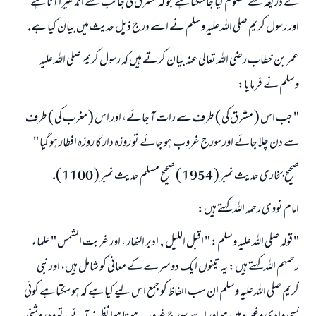
كے ذريعہ سے معلوم كيا جا سكتا ہے جو كہ مشرق كى جانب سے اندھيرا آنا ہے
اور رسول كريم صلى اللہ عليہ وسلم نے اسے درج ذيل حديث ميں بيان كيا ہے.
عمر بن خطاب رضى اللہ تعالى عنہ بيان كرتے ہيں كہ رسول كريم صلى اللہ عليہ
وسلم نے فرمايا:
" جب اس ( مشرق كى ) طرف سے رات آ جائے، اور اس ( مغرب كى ) طرف
سے دن چلا جائے اور سورج غروب ہو جائے تو روزہ دار كا روزہ افطار ہو گيا "
صحيح بخارى حديث نمبر ( 1954 ) صحيح مسلم حديث نمبر ( 1100 ).
امام نووى رحمہ اللہ كہتے ہيں:
" قولہ صلى اللہ عليہ وسلم: " اقبل الليل , ادبر النھار ، اور غربت الشمس " علماء
رحمہم اللہ كہتے ہيں: يہ تينوں ايك دوسرے كے معانى كو شامل ہيں، اور نبى
كريم صلى اللہ عليہ وسلم ان سب الفاظ كو جمع اس ليے كيا ہے كہ ہو سكتا ہے كوئى