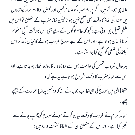
غلط ہى ہوتے ہيں، ـ اگرچہ ہم سب كو غلط نہ كہيں ـ اور بعض اوقات نماز كيلنڈروں
ميں عشاء كى نماز كا وقت بھى صحيح نہيں ہوتا ليكن نماز مغرب كے متعلق تو اس ميں
غلطى قليل ہى ہوتى ہے؛ كيونكہ عام لوگوں كے ليے بھى اس كا وقت صحيح معلوم
كرنا آسان ہوتا ہے، اور اس كے ليے سورج غروب ہونے كا خيال ركھ كر اس
كيلنڈر كى غلطى كو صحيح كيا جا سكتا ہے.
بہر حال غروب شمس كى علامت جس سے روزہ دار كا روزہ افطار ہو جاتا ہے، اور
اس سے نماز مغرب كا وقت شروع ہوتا ہے يہ ہے كہ:
حقيقتا افق ميں سورج كى ٹكيا غائب ہو جائے، نہ كہ وہ كسى پہاڑ يا عمارت كے پيچھے
چھپے.
صحابہ كرام نے غروب كا وقت بيان كرتے ہوئے سورج كو چھپ جانے سے
تعبير كيا ہے، اور اس كے متعلق ان كے الفاظ مختلف وارد ہيں: