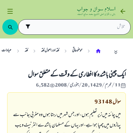
موضوعاتی
فقہ اور اصول فقہ
فقہ
عبادات
ايك چينى باشندہ كا افطارى كے وقت كے متعلق سوال
11/محرم/1429 , 20/جنوری/2008
6,582
سوال
93148
ميں چائنہ ميں زير تعليم ہوں، اور جس شہر ميں رہتا ہوں وہ مغربى جانب سے
پہاڑوں ميں چھپا ہوا ہے، اور يہاں كے مسلمان باشندے انٹرنيٹ ويب