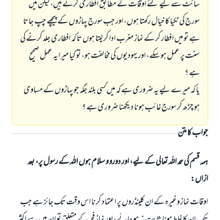
سائٹ سے ليے گئے اوقات كے مطابق افطارى كرتے ہيں، ليكن ميں
سورج كى ٹكيا كا خيال ركھتا ہوں، اور جب سورج پہاڑوں كے پيچھے چپ جاتا
ہے تو ميں افطار كر كے نماز مغرب ادا كر ليتا ہوں تا كہ افطارى جلد كرنے كى
سنت پر عمل ہو سكے، اور يہوديوں كى مخالفت ہو، تو كيا ميرا يہ عمل صحيح
ہے ؟
يا كہ ميرے ليے يہ ضرورى ہے كہ ميں كسى بلند جگہ جو پہاڑوں كے مساوى
ہو چڑھ كر سورج غائب ہونا ديكھنا ضرورى ہے ؟
جواب کا متن
ہمہ قسم کی حمد اللہ تعالی کے لیے، اور دورو و سلام ہوں اللہ کے رسول پر، بعد
ازاں:
اوقات نماز وغيرہ كے ان كلينڈروں پر اعتماد كرنا اس وقت تك جائز ہے جب
تك ان كا غلط ہونا ثابت نہ ہو جائے، اور نماز فجر كے متعلق تو ان ميں سے اكثر