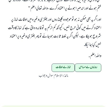
كسى وادى وغيرہ ميں ہو اور اسے سورج غروب ہوتا ہوا نظر نہ آئے، تو وہ روشنى
ختم ہونے اور اندھيرا ہونے پر اعتماد كرے، واللہ تعالى اعلم "
اور اگر يہ بھى ممكن نہ ہو تو موجودہ كلينڈروں اور جنترى وغيرہ ميں اوقات نماز پر
اعتماد كرنے ميں كوئى حرج نہيں، كيونكہ كم از كم يہ تو فائدہ ديتى ہے كہ نماز كا وقت
شروع ہو چكا ہے، ليكن اگر يہ غلط ثابت ہو جائے تو پھر جنترى وغيرہ پر اعتماد
نہيں كيا جائيگا.
واللہ اعلم .
روزوں کے مسائل
نماز کے اوقات
ماخذ
:
الاسلام سوال و جواب