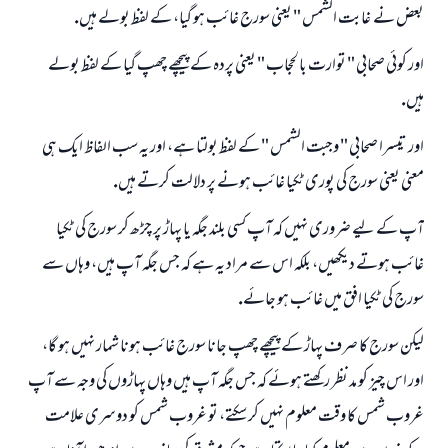
بعض نے ـ غابت الشمس " يعنى سورج غائب ہو گيا، كے لفظ بولے ہيں.
اور كوئى صحابى " توارت بالحجاب " يعنى پردہ كے پيچھے چھپ گيا كے لفظ بولے
ہيں.
اور تيسرا صحابى " وجبت الشمس " كے لفظ بولتا ہے، اور يہ سب الفاظ ايك ہى
جواب نمبر 110845 نے نکاح ٹوٹنے سے بچایا۔
معنى يعنى سورج كى پورى ٹكيا غائب ہونے پر دلالت كرتے ہيں.
امت مسلمہ کے واسطے جوابات پیش کرنے کے لیے ہماری مدد کریں
آپ كے ليے ضرورى نہيں كہ آپ كسى بلند جگہ يا پہاڑ پر چڑھ كر سورج كى ٹكيا
غائب ہوتے ديكھيں، بلكہ اس سے مراد يہ ہے كہ جس جگہ آپ ہيں، وہاں سے
رسول اللہ صلی اللہ علیہ و سلم کا فرمان ہے:
نیکی کی رہنمائی کرنے والے کو بھی نیکی کرنے والے کے برابر اجر ملتا ہے۔
سورج كى ٹكيا افق ميں غائب ہو جائے.
(مسلم : 1893)
ليكن سورج كا صرف پہاڑ كے پيچھے چھپ جانا سورج غائب ہونا شمار نہيں ہو گا،
اور اس چيز كو مد نظر ركھتے ہوئے كہ جس جگہ آپ ہيں وہاں پہاڑوں كى وجہ سے آپ
ابھی تعاون کریں
غروب شمس كا وقت معلوم نہيں كر سكتے، تو غروب شمس كو دوسرى علامت