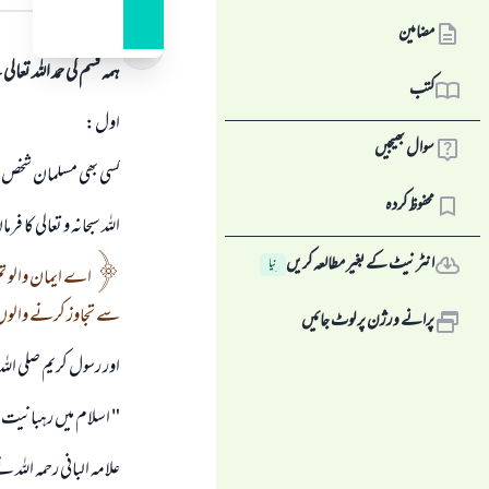
جواب کا متن
مضامین
ہمہ قسم کی حمد اللہ تع
کتب
اول:
سوال بھیجیں
كسى بھى مسلمان شخص كے
محفوظ کردہ
اللہ سبحانہ و تعالى كا ف
انٹرنیٹ کے بغیر مطالعہ کریں
نِیا
اے ايمان والو تم 
سے تجاوز كرنے والوں 
پرانے ورژن پر لوٹ جائیں
اور رسول كريم صلى اللہ
" اسلام ميں رہبانيت 
علامہ البانى رحمہ اللہ نے اسے سلس