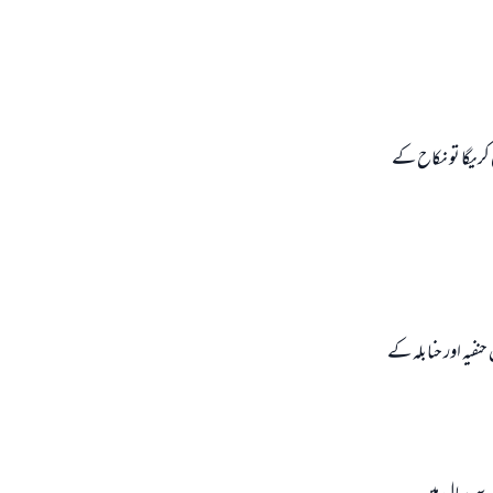
 كريگا تو نكاح كے
نفيہ اور حنابلہ كے