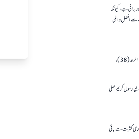
 برائى ہے، كيونكہ
 سے افضل و اعلى
الرعد ( 38 ).
 ليے رسول كريم صلى
ہارى كثرت سے باقى