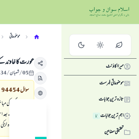
موضوعاتی
عورت كا خاوند ك
میرا اکاؤنٹ
05/شعبان/1434 , 14/جون/2013
موضوعاتی فہرست
سوال
94454
تازہ ترین جوابات
ميرى منگيتر كى مب
كہ شادى كے بعد اس 
اہم ترین جوابات
نِیا
كريگى، ليكن وہ لڑ
تحقیقی مضامین