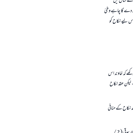
س سے سال ميں
ق دے گا چاہے وطئ
س ليے نكاح كو
كھے كہ خاوند اس
، ليكن عقد نكاح
د نكاح كے منافى