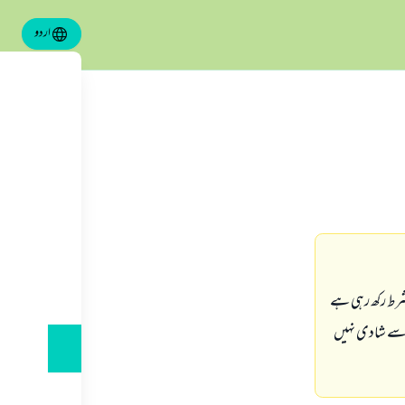
اردو
شرط ركھ رہى ہے
ھ سے شادى نہيں