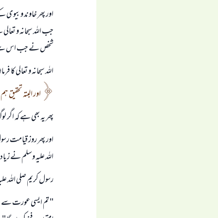
اور پھر خاوند و بيوى ك
جب اللہ سبحانہ و تعا
شخص نے جب اس سے فائدہ
اللہ سبحانہ و تعالى كا ف
اور البتہ تحقيق 
پھر يہ بھى ہے كہ اگر ل
اور پھر روز قيامت رسو
اللہ عليہ وسلم نے زي
رسول كريم صلى اللہ عل
" تم ايسى عورت سے شا