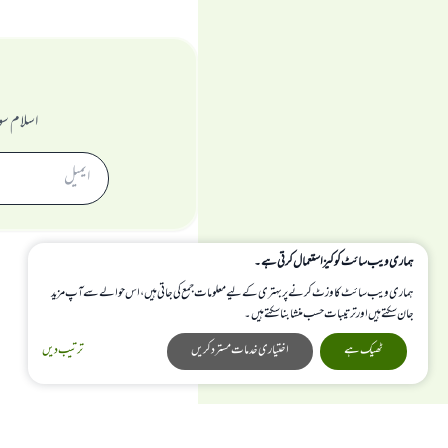
اسلام سو
ہماری ویب سائٹ کوکیز استعمال کرتی ہے۔
ہماری ویب سائٹ کا وزٹ کرنے پر بہتری کے لیے معلومات جمع کی جاتی ہیں، اس حوالے سے آپ مزید
جان سکتے ہیں اور ترتیبات حسب منشا بنا سکتے ہیں۔
ٹھیک ہے
اختیاری خدمات مسترد کریں
ترتیب دیں