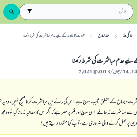
خانگی فقہ
عقد نکاح
عورت كا خاوند كے ليے عدم مباشرت كى شرط ركھنا
ے ليے عدم مباشرت كى شرط ركھنا
7,021
اشرت و جماع كے متعلق عجيب سوچ ہے، اس كى رائے ميں مباشرت كرنا صحيح نہيں، وہ يہ 
سے مباشرت نہ جائے، اسى سوچ اور فكر پر مصر ہے كہ اگر اس كا مطالبہ نہ مانا گيا تو وہ مج
كى دين پر عمل كرنے والى ضرورى ہے، آپ كيا مشورہ ديتے ہيں ؟