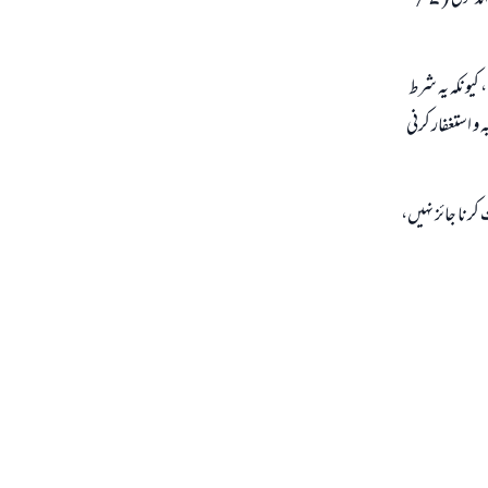
ديكھيں: المغنى ( 7 / 72 ) مزيد حاشيۃ ابن عابدين ( 3 / 131 ) اور فتاوى عليش المالكى ( 1 / 333 ) اور حاشيۃ الدسوقى ( 2 /
كيونكہ يہ شرط
و استغفار كرنى
كرنا جائز نہيں،