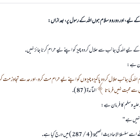
الی کے لیے، اور دورو و سلام ہوں اللہ کے رسول پر، بعد ازاں:
 ليے اللہ كى جانب سے حلال كردہ چيز كو اپنے ليے حرام كرنا جائز نہيں.
رمان ہے:
اللہ كى جانب حلال كردہ پاكيزہ چيزوں كو اپنے ليے حرام مت كرو، اور حد سے تجاوز مت كرو يق
سے محبت نہيں فرماتا
المآئدۃ ( 87 ).
 عليہ وسلم كا فرمان ہے:
نہيں ہے "
لۃ الاحاديث الصحيحۃ ( 4 / 287 ) ميں درج كيا ہے.