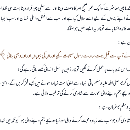
ے مابين معاشرت كو ايك غير صحيح امر كا وصف دينا اور اسے سلبى چيز قرار دينا بہت ہى غلط اور
لى نے اپنے بندوں كے ليے اسے حلال كيا ہے اور سب سے افضل و اعلى انسان اور سب انبياء
 اٹھايا ہے تو پھر يہ ايسے نہيں ہو سكتا.
رمان ہے:
ہم نےآپ سے قبل بہت سارے رسول مبعوث كيے اور ان كى بيوياں اور اولاد بھى بنائى
وگ اس غلط بات پر عمل كرنے لگيں تو پھر زمين پر نسل انسانى كيسے باقى رہے گى ؟
ل كريم صلى اللہ عليہ وسلم باقى انبياء سے اپنى امت زيادہ ہونے ميں كيسے فخر كريں گے، اسى
ادہ بچے جنم دينے والى عورت سے شادى كرنے كى ترغيب دلائى ہے.
يہ وسلم كا فرمان ہے:
دى كرو جو سب سے زيادہ محبت كرنے والى اور زيادہ بچے جنم دينے والى ہو، كيونكہ ميں تم