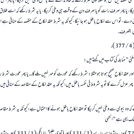
ى مقصد ميں مخل ہو مثلا كوئى شرط ركھے كہ خاوند اسے سے بالكل وطئ نہيں كريگا، يا پھر ا
گا، يا پھر صرف رات كو يا صرف دن كے وقت ہى وطئ كريگا، يا يہ شرط ركھے كہ اسے طلا
دے، تو اس سے نكاح باطل ہو جائيگا، كيونكہ يہ شرط عقد نكاح كے مقصد كے منافى ہے ا
ى بتصرف.
.
مغنى " حنابلہ كى كتاب ميں كہتے ہيں:
عقد نكاح صحيح ہوتا ہو مثلا: شرط ركھے كہ عورت كو مہر نہيں ملےگا.. يا پھر عورت شرط ر
 پھر عزل كرے گا تو يہ شروط فى نفسہ باطل ہيں؛ كيونكہ يہ عقد نكاح كے مقاصد كے منافى ہيں
ے كہ وہ بيوى سے وطئ نہيں كريگا تو عقد نكاح باطل ہونے كا احتمال ہے؛ كيونكہ يہ شرط مقاص
لك يہى ہے " انتہى