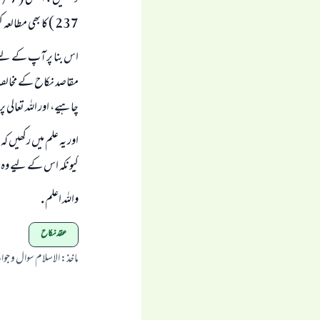
237 ) كا بھى مطالعہ كريں.
اس بنا پر آپ كے ليے 
مقاصد نكاح كے مخالف ہو
چاہيے، اور اللہ تعالى
اور يہ علم ميں ركھيں 
كيونكہ اس كے ليے وہ ب
واللہ اعلم .
عقد نکاح
ماخذ
:
الاسلام سوال و جو