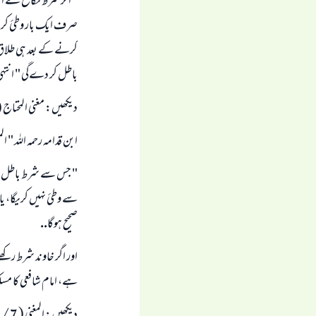
" اگر شرط نكاح كے اصل
صرف ايك بار وطئ كري
كرنے كے بعد ہى طلاق 
باطل كر دےگى " انتہ
ديكھيں: مغنى المحتاج ( 4 / 377 )
ابن قدامہ رحمہ اللہ " ال
" جس سے شرط باطل اور 
سے وطئ نہيں كريگا، يا
صحيح ہوگا..
اور اگر خاوند شرط ركھ
ہے، امام شافعى كا مس