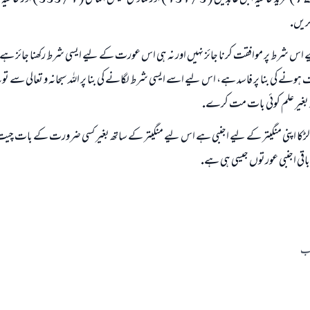
اس شرط پر موافقت كرنا جائز نہيں اور نہ ہى اس عورت كے ليے ايسى شرط ركھنا جائز ہے، 
نے كى بنا پر فاسد ہے، اس ليے اسے ايسى شرط لگانے كى بنا پر اللہ سبحانہ و تعالى سے توبہ 
 پر بغير علم كوئى بات مت كرے.
كہ لڑكا اپنى منگيتر كے ليے اجنبى ہے اس ليے منگيتر كے ساتھ بغير كسى ضرورت كے بات چيت 
اقى اجنبى عورتوں جيسى ہى ہے.
اب