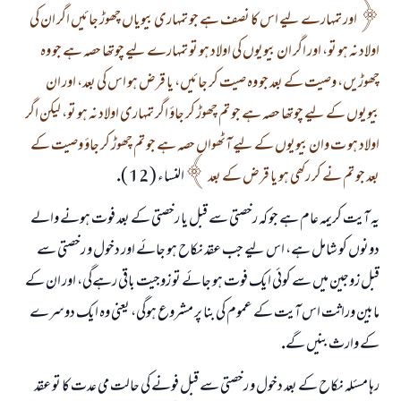
اور تمہارے ليے اس كا نصف ہے جو تمہارى بيوياں چھوڑ جائيں اگر ان كى
اولاد نہ ہو تو، اور اگر ان بيويوں كى اولاد ہو تو تمہارے ليے چوتھا حصہ ہے جو وہ
چھوڑيں، وصيت كے بعد جو وہ صيت كر جائيں، يا قرض ہو اس كى بعد، اور ان
بيويوں كے ليے چوتھا حصہ ہے جو تم چھوڑ كر جاؤ اگر تمہارى اولاد نہ ہو تو، ليكن اگر
اولاد ہو ت وان بيويوں كے ليے آٹھواں حصہ ہے جو تم چھوڑ كر جاؤ وصيت كے
بعد جو تم نے كر ركھى ہو يا قرض كے بعد
النساء ( 12 ).
يہ آيت كريمہ عام ہے جو كہ رخصتى سے قبل يا رخصتى كے بعد فوت ہونے والے
دونوں كو شامل ہے، اس ليے جب عقد نكاح ہو جائے اور دخول و رخصتى سے
قبل زوجين ميں سے كوئى ايك فوت ہو جائے تو زوجيت باقى رہےگى، اور ان كے
مابين وراثت اس آيت كے عموم كى بنا پر مشروع ہوگى، يعنى وہ ايك دوسرے
كے وارث بنيں گے.
جواب نمبر 110845 نے نکاح ٹوٹنے سے بچایا۔
رہا مسئلہ نكاح كے بعد دخول و رخصتى سے قبل فونے كى حالت مي عدت كا تو عقد