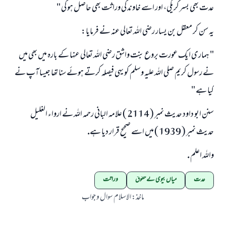
عدت بھى بسر كريگى، اور اسے خاوند كى وراثت بھى حاصل ہو گى "
يہ سن كر معقل بن يسار رضى اللہ تعالى عنہ نے فرمايا:
" ہمارى ايك عورت بروع بنت واشق رضى اللہ تعالى عنہا كے بارہ ميں بھى ميں
نے رسول كريم صلى اللہ عليہ وسلم كو يہى فيصلہ كرتے ہوئے سنا تھا جيسا آپ نے
كيا ہے "
سنن ابو داود حديث نمبر ( 2114 ) علامہ البانى رحمہ اللہ نے ارواء الغليل
حديث نمبر ( 1939 ) ميں اسے صحيح قرار ديا ہے.
واللہ اعلم .
عدت
میاں بیوی کے حقوق
وراثت
ماخذ
:
الاسلام سوال و جواب