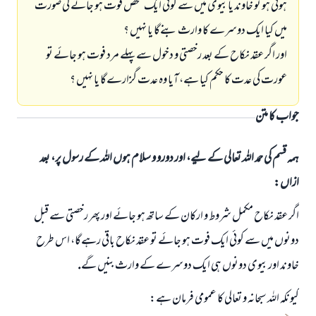
ہوئى ہو تو خاوند يا بيوى ميں سے كوئى ايك شخص فوت ہو جانے كى صورت
ميں كيا ايك دوسرے كا وارث بنےگا يا نہيں ؟
اور اگر عقد نكاح كے بعد رخصتى و دخول سے پہلے مرد فوت ہو جائے تو
عورت كى عدت كا حكم كيا ہے، آيا وہ عدت گزارےگا يا نہيں ؟
جواب کا متن
ہمہ قسم کی حمد اللہ تعالی کے لیے، اور دورو و سلام ہوں اللہ کے رسول پر، بعد
ازاں:
اگر عقد نكاح مكمل شروط و اركان كے ساتھ ہو جائے اور پھر رخصتى سے قبل
دونوں ميں سے كوئى ايك فوت ہو جائے تو عقد نكاح باقى رہےگا، اس طرح
خاوند اور بيوى دونوں ہى ايك دوسرے كے وارث بنيں گے.
كيونكہ اللہ سبحانہ و تعالى كا عمومى فرمان ہے: