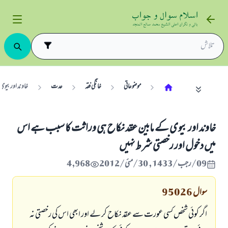
موضوعاتی
خانگی فقہ
عدت
خاوند اور بيو
خاوند اور بيوى كے مابين عقد نكاح ہى وراثت كا سبب ہے اس
ميں دخول اور رخصتى شرط نہيں
09/رجب/1433 , 30/مئی/2012
4,968
سوال
95026
اگر كوئى شخص كسى عورت سے عقد نكاح كر لے اور ابھى اس كى رخصتى نہ