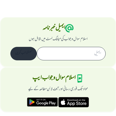
ایمیل خبرنامہ
اسلام سوال و جواب کی میلنگ لسٹ میں شامل ہوں
سبسکرائب کریں
اسلام سوال و جواب ایپ
مواد تک فوری رسائی اور آف لائن مطالعہ کے لیے