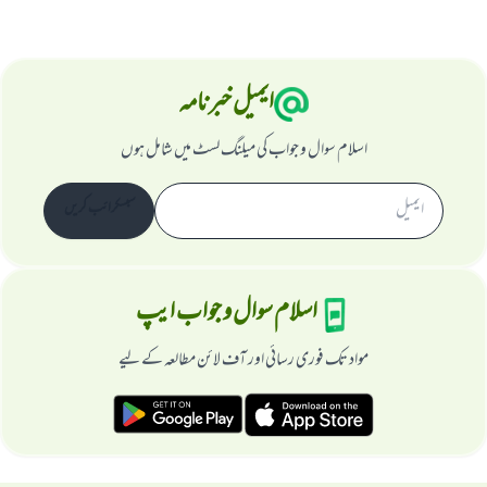
ایمیل خبرنامہ
اسلام سوال و جواب کی میلنگ لسٹ میں شامل ہوں
سبسکرائب کریں
اسلام سوال و جواب ایپ
مواد تک فوری رسائی اور آف لائن مطالعہ کے لیے