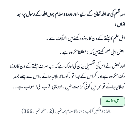
ہمہ قسم کی حمد اللہ تعالی کے لیے، اور دورو و سلام ہوں اللہ کے رسول پر، بعد
ازاں:
اہل علم کاہفتے کےدن کا روزہ رکھنےمیں اختلاف ہے ۔
بعض اہل علم کہتےہیں کہ : مطلقامکروہ ہے ۔
جواب نمبر 110845 نے نکاح ٹوٹنے سے بچایا۔
اوربعض نےاس کی تفصیل بیان کی اورکہاہےکہ : یہ صرف ہفتےکےدن کاروزہ
امت مسلمہ کے واسطے جوابات پیش کرنے کے لیے ہماری مدد کریں
رکھنا مکروہ ہےاوراگراس کےبعداتوارکوساتھ ملالیاجائےیااس سے پہلےجمعہ
کوملالیاجائےتواس میں کوئی کراہت نہیں ۔اوریہی اقرب الی الصواب ہے ۔ .
رسول اللہ صلی اللہ علیہ و سلم کا فرمان ہے:
نیکی کی رہنمائی کرنے والے کو بھی نیکی کرنے والے کے برابر اجر ملتا ہے۔
نفلی روزے
(مسلم : 1893)
ماخذ
:
دیکھیں کتاب : منارالاسلام جلدنمبر ۔(2 ۔صفحہ نمبر ۔366)
ابھی تعاون کریں