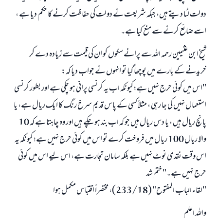
دولت لٹا دیتے ہیں، جبکہ شریعت نے دولت کی حفاظت کرنے کا حکم دیا ہے ،
اسے ضائع کرنے سے منع کیا ہے۔
ابھی تعاون کریں
شیخ ابن عثیمین رحمہ اللہ سے پرانے سکوں کو ان کی قیمت سے زیادہ دے کر
خریدنے کے بارے میں پوچھا گیا تو انہوں نے جواب دیا کہ:
"اس میں کوئی حرج نہیں ہے؛ کیونکہ اب یہ کرنسی پرانی ہو چکی ہے اور بطور کرنسی
استعمال نہیں کی جا رہی ، مثلاً کسی کے پاس قدیم سرخ رنگ کا ایک ریال ہے، یا
پانچ ریال ہیں ، یا دس ریال ہیں جو کہ اب بند ہو چکے ہیں اور وہ چاہتا ہے کہ 10
والا ریال 100 ریال میں فروخت کرے تو اس میں کوئی حرج نہیں ہے؛ کیونکہ یہ
اس وقت نقدی نوٹ نہیں ہے بلکہ سامان تجارت ہے، اس لیے اس میں کوئی
حرج نہیں ہے۔" ختم شد
"لقاء الباب المفتوح" (233/18)، مختصراً اقتباس مکمل ہوا
واللہ اعلم