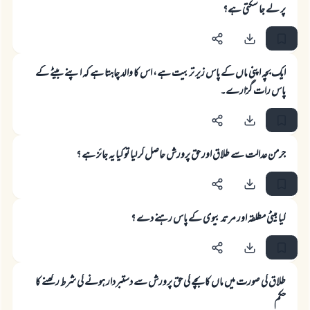
پر لے جا سکتی ہے؟
ایک بچہ اپنی ماں کے پاس زیر تربیت ہے، اس کا والد چاہتا ہے کہ اپنے بیٹے کے
پاس رات گزارے۔
جرمن عدالت سے طلاق اور حق پرورش حاصل كر ليا تو كيا يہ جائز ہے ؟
كيا بيٹى مطلقہ اور مرتد بيوى كے پاس رہنے دے ؟
طلاق كى صورت ميں ماں كا بچے كى حق پرورش سے دستبردار ہونے كى شرط ركھنے كا
حكم