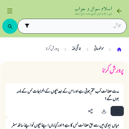
موضوعاتی
خانگی فقہ
پرورش کرنا
پرورش کرنا
مدت حضانت کب ختم ہوتی ہے اور اس کے بعد بچوں کے اخراجات کس کے ذمہ
ہوں گے؟
میاں بیوی میں سے حق حضانت کس کا ہے؟ اور کیا ماں اپنے بچوں کو اپنے ساتھ سفر